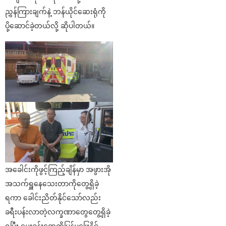
ညွှန်ကြားချက်နဲ့ ဘန်ယိုင်ဆေးရုံကို
ပို့ဆောင်ခဲ့တယ်လို့ ဆိုပါတယ်။
အခေါင်းကိုဖွင့်ကြည့်ချိန်မှာ အဖွားအို
အသက်ရှူနေသေးတာကိုတွေ့ရှိခဲ့
ရကာ ခေါင်းညိတ်နိုင်သော်လည်း
ခရီးပန်းလာတဲ့လက္ခဏာတွေတွေ့ရှိခဲ့