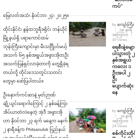
ကပ်”
မြေလတ်အသံ၊ နိုဝင်ဘာ ၂၄၊ ၂၀၂၅။
by
ကျော်ကြီး
ထိုင်းနိုင်ငံ၊ နွန်ထဘူရီခရိုင်၊ ဘန်ယိုင်
၁၉ နာရီ
အကြာက
မြို့နယ်ရှိ ပရာကောင်ထမ်
10 views
ဘုန်းကြီးကျောင်းမှာ မီးသင်္ဂြိုဟ်မယ့်
ရေစီးနဲ့မျော
ပါသွားတဲ့ ၂
အသက် ၆၅ နှစ်အရွယ်အဖွားအိုတဦး
နှစ်အရွယ်
အသက်ပြန်ရှင်လာခဲ့တာကို တွေ့ရှိခဲ့ရ
ကလေး ၁
တယ်လို့ ထိုင်းဒေသတွင်းသတင်း
ဦးအပါ ၂
ဦး
တွေမှာ ဖော်ပြပါတယ်။
ပျောက်ဆုံး
နေ
ဦးနှောက်ကင်ဆာနဲ့ မှတ်ဉာဏ်
ချို့ယွင်းရောဂါကြောင့် ၂ နှစ်ခန့်ကြာ
by
ကျော်ကြီး
အိပ်ယာထဲလဲနေတဲ့ အဲ့ဒီ အဖွားအို
၂၀ နာရီ
ဟာ နိုဝင်ဘာ ၂၃ ရက် မနေ့က မနက်
အကြာက
24 views
၂ နာရီခန့်က Phitsanulok ပြည်နယ်
စစ်ကိုင်းတိုင်း
မှာ ကွယ်လွန်ခဲ့ပြီးနောက် ၎င်းရဲ့မောင်