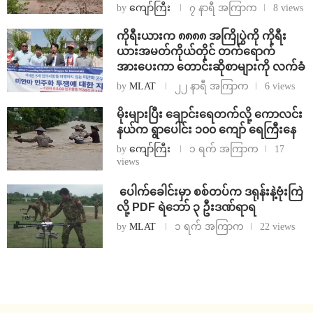
by
ကျော်ကြီး
၇ နာရီ အကြာက
8 views
ကိုရီးယားက ၈၈၈၈ အကြိုပွဲကို ကိုရီး
ယားအမတ်ကိုယ်တိုင် တက်ရောက်
အားပေးကာ တောင်းဆိုစာများကို လက်ခံ
by
MLAT
၂၂ နာရီ အကြာက
6 views
⁨မိုးများပြီး ချောင်းရေတက်လို့ ကောလင်း
နယ်က ရွာပေါင်း ၁၀၀ ကျော် ရေကြီးနေ
by
ကျော်ကြီး
၁ ရက် အကြာက
17
views
⁩ ⁨ပေါက်ခေါင်းမှာ စစ်တပ်က ဒရုန်းနဲ့ဗုံးကြဲ
လို့ PDF ရဲဘော် ၃ ဦးဒဏ်ရာရ
by
MLAT
၁ ရက် အကြာက
22 views