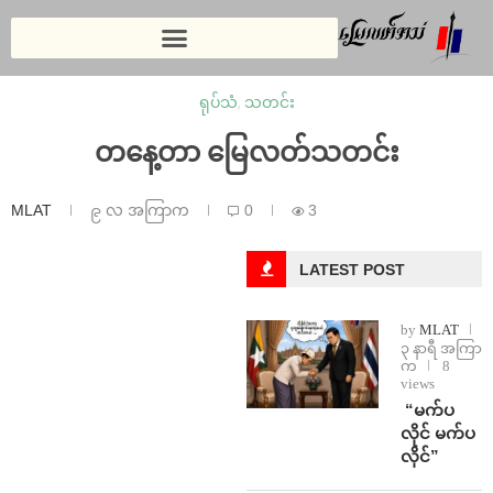
ရုပ်သံ
,
သတင်း
တနေ့တာ မြေလတ်သတင်း
MLAT
၉ လ အကြာက
0
3
LATEST POST
by
MLAT
၃ နာရီ အကြာ
က
8
views
⁨ ⁨“မက်ပ
လိုင် မက်ပ
လိုင်”