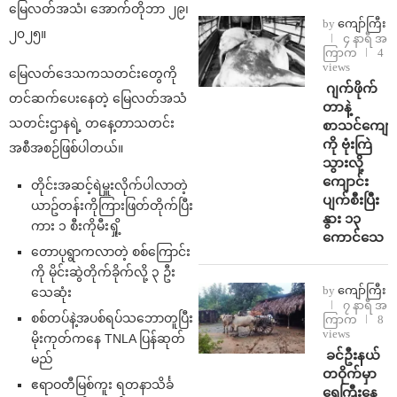
မြေလတ်အသံ၊ အောက်တိုဘာ ၂၉၊
by
ကျော်ကြီး
၂၀၂၅။
၄ နာရီ အ
ကြာက
4
views
မြေလတ်ဒေသကသတင်းတွေကို
⁨⁩ ⁨ဂျက်ဖိုက်
တင်ဆက်ပေးနေတဲ့ မြေလတ်အသံ
တာနဲ့
သတင်းဌာနရဲ့ တနေ့တာသတင်း
စာသင်ကျောင
ကို ဗုံးကြဲ
အစီအစဉ်ဖြစ်ပါတယ်။
သွားလို့
ကျောင်း
တိုင်းအဆင့်ရဲမှူးလိုက်ပါလာတဲ့
ပျက်စီးပြီး
ယာဥ်တန်းကိုကြားဖြတ်တိုက်ပြီး
နွား ၁၃
ကား ၁ စီးကိုမီးရှို့
ကောင်သေ
တောပုရွာကလာတဲ့ စစ်ကြောင်း
ကို မိုင်းဆွဲတိုက်ခိုက်လို့ ၃ ဦး
by
ကျော်ကြီး
သေဆုံး
၇ နာရီ အ
စစ်တပ်နဲ့အပစ်ရပ်သဘောတူပြီး
ကြာက
8
views
မိုးကုတ်ကနေ TNLA ပြန်ဆုတ်
⁩ ⁨ခင်ဦးနယ်
မည်
တဝိုက်မှာ
ဧရာဝတီမြစ်ကူး ရတနာသိင်္ခ
ရေကြီးနေ