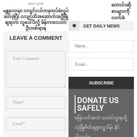
next post
တောင်းဆို
မန္တလေးမှာ ငလျင်ငယ်တခုထပ်မံလှုပ်
စာများကို
ခတ်ခဲ့ပြီး ငလျင်ထိအဆောက်အဦဖြို
လက်ခံ
ချရာက လူပေါ်ပိလို့ မိန်းကလေးတ
GET DAILY NEWS
ဦးဒဏ်ရာရ
LEAVE A COMMENT
DONATE US
SAFELY
မြေလတ်အသံ သတင်းဌာနသို့
လုံခြုံစိတ်ချစွာလှူဒါန်း နိုင်
ပါသည်။