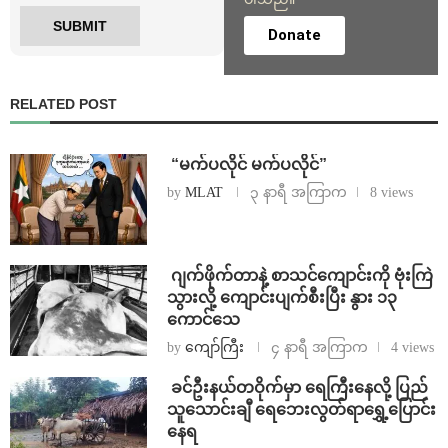
Donate
RELATED POST
⁨ ⁨“မက်ပလိုင် မက်ပလိုင်”
by
MLAT
၃ နာရီ အကြာက
8 views
⁨⁩ ⁨ဂျက်ဖိုက်တာနဲ့ စာသင်ကျောင်းကို ဗုံးကြဲ
သွားလို့ ကျောင်းပျက်စီးပြီး နွား ၁၃
ကောင်သေ
by
ကျော်ကြီး
၄ နာရီ အကြာက
4 views
⁩ ⁨ခင်ဦးနယ်တဝိုက်မှာ ရေကြီးနေလို့ ပြည်
သူသောင်းချီ ရေဘေးလွတ်ရာရွှေ့ပြောင်း
နေရ