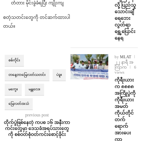
တံတား မိုင်းခွဲခံရပြီး ကျိုးကျ
လို့ ပြည်သူ
သောင်းချီ
စတဲ့သတင်းတွေကို တင်ဆက်ထားပါ
ရေဘေး
လွတ်ရာ
တယ်။
ရွှေ့ပြောင်း
နေရ
by
MLAT
စစ်ကိုင်း
၂၂ နာရီ အ
ကြာက
6
views
တနေ့တာမြေလတ်သတင်း
ပဲခူး
ကိုရီးယား
က ၈၈၈၈
မကွေး
မန္တလေး
အကြိုပွဲကို
ကိုရီးယား
မြေလတ်အသံ
အမတ်
ကိုယ်တိုင်
previous post
တက်
တိုက်ပွဲဖြစ်နေတဲ့ ကပစ ၁၆ အနီးကာ
ရောက်
ကင်းတွေမှာ ဒေသခံအရပ်သားတွေ
အားပေး
ကို စစ်ဝတ်စုံဝတ်ကင်းစောင့်ခိုင်း
ကာ