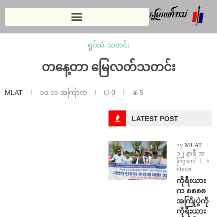
ရုပ်သံ
,
သတင်း
⁨⁨⁨တနေ့တာ မြေလတ်သတင်း
MLAT
၁၀ လ အကြာက
0
5
LATEST POST
by
MLAT
၁၂ နာရီ အ
ကြာက
6
views
ကိုရီးယား
က ၈၈၈၈
အကြိုပွဲကို
ကိုရီးယား