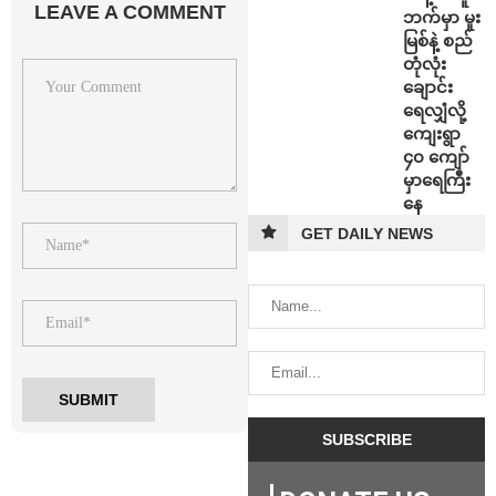
LEAVE A COMMENT
ဘက်မှာ မူး
မြစ်နဲ့ စည်
တုံလုံး
ချောင်း
ရေလျှံလို့
ကျေးရွာ
၄၀ ကျော်
မှာရေကြီး
နေ
GET DAILY NEWS