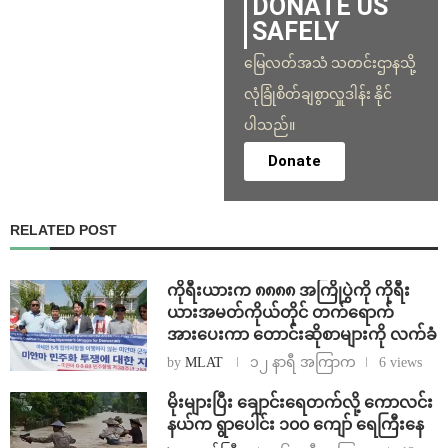
DONATE US
SAFELY
မြေလတ်အသံ သတင်းဌာနသို့
လုံခြုံစိတ်ချစွာလှူဒါန်း နိုင်
ပါသည်။
Donate
RELATED POST
ကိုရီးယားက ၈၈၈၈ အကြိုပွဲကို ကိုရီး
ယားအမတ်ကိုယ်တိုင် တက်ရောက်
အားပေးကာ တောင်းဆိုစာများကို လက်ခံ
by
MLAT
၁၂ နာရီ အကြာက
6 views
⁨မိုးများပြီး ချောင်းရေတက်လို့ ကောလင်း
နယ်က ရွာပေါင်း ၁၀၀ ကျော် ရေကြီးနေ