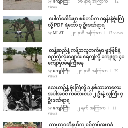
by
ကျော်ကြီး
၁၆ နာရီ အကြာက
12
views
⁩ ⁨ပေါက်ခေါင်းမှာ စစ်တပ်က ဒရုန်းနဲ့ဗုံးကြဲ
လို့ PDF ရဲဘော် ၃ ဦးဒဏ်ရာရ
by
MLAT
၂၁ နာရီ အကြာက
17 views
⁩ ⁨တန့်ဆည်နဲ့ ကန့်ဘလူဘက်မှာ မူးမြစ်နဲ့
စည်တုံလုံးချောင်း ရေလျှံလို့ ကျေးရွာ ၄၀
ကျော်မှာရေကြီးနေ
by
ကျော်ကြီး
၂၁ နာရီ အကြာက
29
views
⁨လေယာဉ်နဲ့ ဗုံးကြဲလို့ ၁ နှစ်သားကလေး
အပါအဝင် ကလေးငယ် ၂ ဦးနဲ့ လူကြီး ၄
ဦးဒဏ်ရာရ
by
ကျော်ကြီး
၂ ရက် အကြာက
11
views
⁩ ⁨သာယာဝတီနယ်က စစ်တပ်အမာခံ