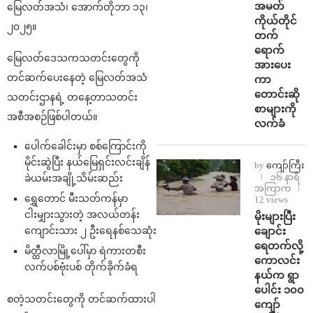
အမတ်
မြေလတ်အသံ၊ အောက်တိုဘာ ၁၃၊
ကိုယ်တိုင်
၂၀၂၅။
တက်
ရောက်
မြေလတ်ဒေသကသတင်းတွေကို
အားပေး
တင်ဆက်ပေးနေတဲ့ မြေလတ်အသံ
ကာ
တောင်းဆို
သတင်းဌာနရဲ့ တနေ့တာသတင်း
စာများကို
အစီအစဉ်ဖြစ်ပါတယ်။
လက်ခံ
ပေါက်ခေါင်းမှာ စစ်ကြောင်းကို
မိုင်းဆွဲပြီး နယ်မြေရှင်းလင်းချိန်
by
ကျော်ကြီး
၁၆ နာရီ
ခဲယမ်းအချို့သိမ်းဆည်း
အကြာက
ရွှေတောင် မီးသတ်ကန်မှာ
12 views
ငါးမျှားသွားတဲ့ အလယ်တန်း
⁨မိုးများပြီး
ကျောင်းသား ၂ ဦးရေနစ်သေဆုံး
ချောင်း
ရေတက်လို့
မိတ္ထီလာမြို့ပေါ်မှာ ရဲကားတစီး
ကောလင်း
လက်ပစ်ဗုံးပစ် တိုက်ခိုက်ခံရ
နယ်က ရွာ
ပေါင်း ၁၀၀
စတဲ့သတင်းတွေကို တင်ဆက်ထားပါ
ကျော်