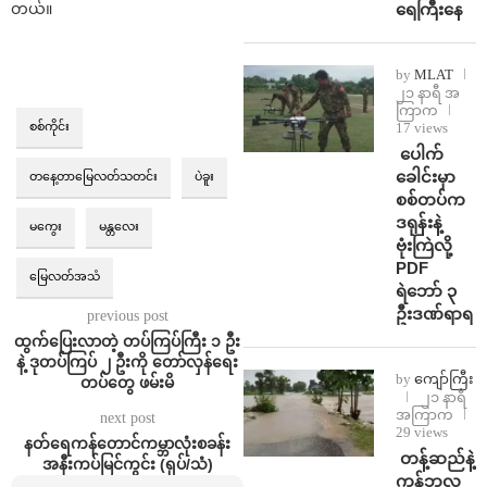
တယ်။
ရေကြီးနေ
by
MLAT
၂၁ နာရီ အ
ကြာက
စစ်ကိုင်း
17 views
⁩ ⁨ပေါက်
ခေါင်းမှာ
တနေ့တာမြေလတ်သတင်း
ပဲခူး
စစ်တပ်က
ဒရုန်းနဲ့
မကွေး
မန္တလေး
ဗုံးကြဲလို့
PDF
မြေလတ်အသံ
ရဲဘော် ၃
ဦးဒဏ်ရာရ
previous post
ထွက်ပြေးလာတဲ့ တပ်ကြပ်ကြီး ၁ ဦး
နဲ့ ဒုတပ်ကြပ် ၂ ဦးကို တော်လှန်ရေး
by
ကျော်ကြီး
တပ်တွေ ဖမ်းမိ
၂၁ နာရီ
အကြာက
next post
29 views
နတ်ရေကန်တောင်ကမ္ဘာလုံးစခန်း
⁩ ⁨တန့်ဆည်နဲ့
အနီးကပ်မြင်ကွင်း (ရုပ်/သံ)
ကန့်ဘလူ