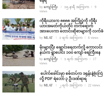
နေရ
by
ကျော်ကြီး
၁၅ နာရီ အကြာက
9
views
ကိုရီးယားက ၈၈၈၈ အကြိုပွဲကို ကိုရီး
ယားအမတ်ကိုယ်တိုင် တက်ရောက်
အားပေးကာ တောင်းဆိုစာများကို လက်ခံ
by
MLAT
၁ ရက် အကြာက
6 views
⁨မိုးများပြီး ချောင်းရေတက်လို့ ကောလင်း
နယ်က ရွာပေါင်း ၁၀၀ ကျော် ရေကြီးနေ
by
ကျော်ကြီး
၁ ရက် အကြာက
17
views
⁩ ⁨ပေါက်ခေါင်းမှာ စစ်တပ်က ဒရုန်းနဲ့ဗုံးကြဲ
လို့ PDF ရဲဘော် ၃ ဦးဒဏ်ရာရ
by
MLAT
၂ ရက် အကြာက
22 views