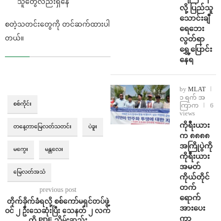
သူတွေလည်းရှိနေ
လို့ ပြည်သူ
သောင်းချီ
စတဲ့သတင်းတွေကို တင်ဆက်ထားပါ
ရေဘေး
တယ်။
လွတ်ရာ
ရွှေ့ပြောင်း
နေရ
by
MLAT
၁ ရက် အ
စစ်ကိုင်း
ကြာက
6
views
ကိုရီးယား
တနေ့တာမြေလတ်သတင်း
ပဲခူး
က ၈၈၈၈
အကြိုပွဲကို
မကွေး
မန္တလေး
ကိုရီးယား
အမတ်
မြေလတ်အသံ
ကိုယ်တိုင်
တက်
previous post
ရောက်
တိုက်ခိုက်ခံရလို့ စစ်ကော်မရှင်တပ်ဖွဲ့
အားပေး
ဝင် ၂ ဦးသေဆုံးပြီး သေနတ် ၂ လက်
ကာ
ကို PDF သိမ်းဆည်း