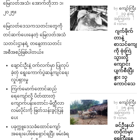
မြေလတ်အသံ၊ အောက်တိုဘာ ၁၊
by
ကျော်ကြီး
၂၀၂၅။
၁၃ နာရီ
အကြာက
4 views
မြေလတ်ဒေသကသတင်းတွေကို
⁨⁩ ⁨ဂျက်ဖိုက်
တင်ဆက်ပေးနေတဲ့ မြေလတ်အသံ
တာနဲ့
သတင်းဌာနရဲ့ တနေ့တာသတင်း
စာသင်ကျောင
ကို ဗုံးကြဲ
အစီအစဉ်ဖြစ်ပါတယ်။
သွားလို့
ကျောင်း
ချောင်းဦးနဲ့ ဝက်လက်မှာ ပြုလုပ်
ပျက်စီးပြီး
ခဲ့တဲ့ ရွေးကောက်ပွဲဆန့်ကျင်ရေး
နွား ၁၃
လှုပ်ရှားမှု
ကောင်သေ
ကြက်မောက်တောင်ဆည်
ရေကျော်လို့ ပိတ်ထားတဲ့
by
ကျော်ကြီး
ကျောက်ပန်းတောင်း-မိတ္ထီလာ
၁၅ နာရီ
လမ်းပိုင်းကို ဖြတ်သန်းခွင့်ပြန်
အကြာက
ပေး
9 views
⁩ ⁨ခင်ဦးနယ်
ပခုက္ကူဒေသခံထောင်ကျော်
တဝိုက်မှာ
အရေးပေါ်စစ်ရှောင်ရပြီး ဖမ်းခံရ
ရေကြီးနေ