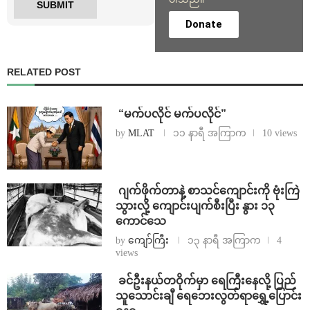
Donate
RELATED POST
⁨ ⁨“မက်ပလိုင် မက်ပလိုင်”
by
MLAT
၁၁ နာရီ အကြာက
10 views
⁨⁩ ⁨ဂျက်ဖိုက်တာနဲ့ စာသင်ကျောင်းကို ဗုံးကြဲ
သွားလို့ ကျောင်းပျက်စီးပြီး နွား ၁၃
ကောင်သေ
by
ကျော်ကြီး
၁၃ နာရီ အကြာက
4
views
⁩ ⁨ခင်ဦးနယ်တဝိုက်မှာ ရေကြီးနေလို့ ပြည်
သူသောင်းချီ ရေဘေးလွတ်ရာရွှေ့ပြောင်း