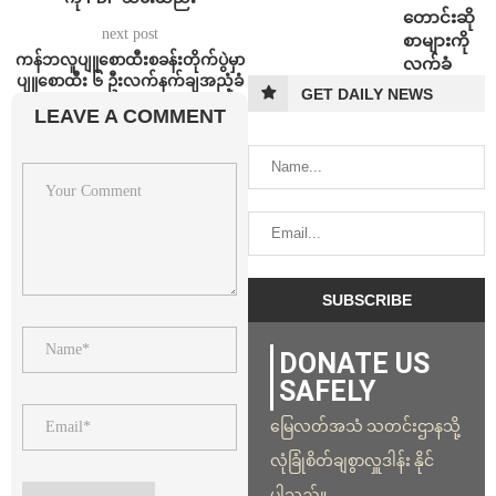
တောင်းဆို
next post
စာများကို
ကန်ဘလူပျူစောထီးစခန်းတိုက်ပွဲမှာ
လက်ခံ
ပျူစောထီး ၆ ဦးလက်နက်ချအညံ့ခံ
GET DAILY NEWS
LEAVE A COMMENT
DONATE US
SAFELY
မြေလတ်အသံ သတင်းဌာနသို့
လုံခြုံစိတ်ချစွာလှူဒါန်း နိုင်
ပါသည်။