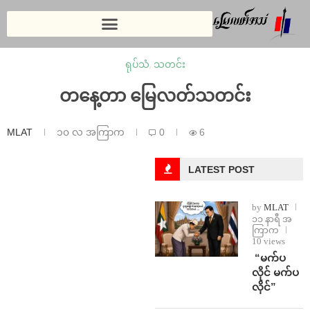
ရုပ်သံ
,
သတင်း
⁨တနေ့တာ မြေလတ်သတင်း
MLAT
၁၀ လ အကြာက
0
6
LATEST POST
by
MLAT
၁၁ နာရီ အ
ကြာက
10 views
⁨ ⁨“မက်ပ
လိုင် မက်ပ
လိုင်”