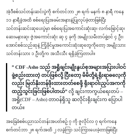
အဲ့ဒီစစ်သင်တန်းဆင်းပွဲကို စက်တင်ဘာ ၂၈ ရက် မနက် ၈ နာရီ ကနေ
၁၁ နာရီခွဲအထိ စစ်ရေးပြအခမ်းအနားနဲ့ပြုလုပ်ခဲ့တာဖြစ်ပြီး
သင်တန်းဆင်းဆုပေးပွဲမှာ စစ်ရေးပြအကောင်းဆုံးဆု၊ လက်ဖြောင့်ဆု၊
ဆေးမနားဆု၊ ဇွဲအကောင်းဆုံး ဆု ၄ ခုကို အမျိုးသမီးတပ်ဖွဲ့ဝင် ၄ ဦး၊
အောင်စစ်သည်ဆုနဲ့ ကြံ့ခိုင်မှုအကောင်းဆုံးဆုတွေကိုတော့ အမျိုးသား
သင်တန်းသား ၁ ဦးတို့က အသီးသီး ရရှိခဲ့ကြတာပါ။
” CDF -Asho သည် အရှိုချင်းမျိုးနွယ်စုအများအပြားပါဝင်
ဖွဲ့စည်းထားတဲ့ တပ်ဖြစ်လို့ ပြိီးတော့ မိမိတို့ရဲ့ရိုးရာဓလေ့ကို
လည်း မြတ်နိုးတန်ဖိုးထားတတ်စေဖို့ ရိုးရာဝါးညှပ်အကကို
ထည့်သွင်းခြင်းဖြစ်ပါတယ်”
လို့ ချင်းကာကွယ်ရေးတပ် –
အရှို(CDF – Asho) တာဝန်ရှိသူ ဆလိုင်းရိုးချင်းက ပြောပါ
တယ်။
အခြေခံစစ်ပညာသင်တန်းအပတ်စဥ် ၇ ကို ဇူလိုင်လ ၇ ရက်ကနေ
စက်တင်ဘာ ၂၈ ရက်အထိ ၂ လခွဲကြာ သင်ကြားပေးခဲ့တာဖြစ်ပြီး