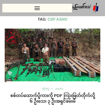
Home
»
CDF Asho
TAG:
CDF ASHO
တိုက်ပွဲ
သတင်း
စစ်တပ်ထောက်ပို့ကားကို PDF ကြားဖြတ်တိုက်လို့
၆ ဦးသေ၊ ၃ ဦးအရှင်ဖမ်းမိ