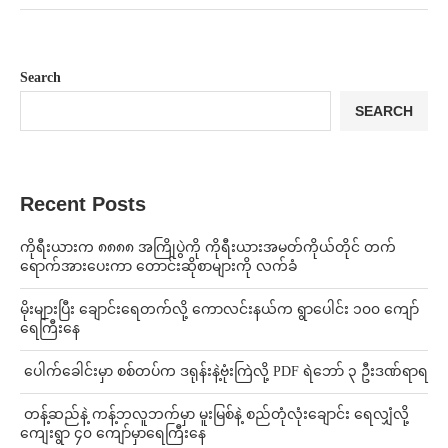
Search
SEARCH
Recent Posts
ကိုရီးယားက ၈၈၈၈ အကြိုပွဲကို ကိုရီးယားအမတ်ကိုယ်တိုင် တက်
ရောက်အားပေးကာ တောင်းဆိုစာများကို လက်ခံ
⁨မိုးများပြီး ချောင်းရေတက်လို့ ကောလင်းနယ်က ရွာပေါင်း ၁၀၀ ကျော်
ရေကြီးနေ
⁩ ⁨ပေါက်ခေါင်းမှာ စစ်တပ်က ဒရုန်းနဲ့ဗုံးကြဲလို့ PDF ရဲဘော် ၃ ဦးဒဏ်ရာရ
⁩ ⁨တန့်ဆည်နဲ့ ကန့်ဘလူဘက်မှာ မူးမြစ်နဲ့ စည်တုံလုံးချောင်း ရေလျှံလို့
ကျေးရွာ ၄၀ ကျော်မှာရေကြီးနေ