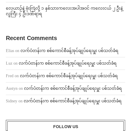
⁨လေယာဉ်နဲ့ ဗုံးကြဲလို့ ၁ နှစ်သားကလေးအပါအဝင် ကလေးငယ် ၂ ဦးနဲ့
လူကြီး ၄ ဦးဒဏ်ရာရ
Recent Comments
Elias
on
လက်ပံတန်းက စစ်ကောင်စီခန့်အုပ်ချုပ်ရေးမှူး ပစ်သတ်ခံရ
Luz
on
လက်ပံတန်းက စစ်ကောင်စီခန့်အုပ်ချုပ်ရေးမှူး ပစ်သတ်ခံရ
Fred
on
လက်ပံတန်းက စစ်ကောင်စီခန့်အုပ်ချုပ်ရေးမှူး ပစ်သတ်ခံရ
Austyn
on
လက်ပံတန်းက စစ်ကောင်စီခန့်အုပ်ချုပ်ရေးမှူး ပစ်သတ်ခံရ
Sidney
on
လက်ပံတန်းက စစ်ကောင်စီခန့်အုပ်ချုပ်ရေးမှူး ပစ်သတ်ခံရ
FOLLOW US