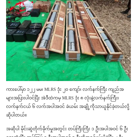
ကားပေါ်မှာ ၁၂၂ မမ၊ MLRS ဒုံး ၂၀ ကျော်၊ လက်နက်ကြီး ကျည်အ
များအပြားပါဝင်ပြီး အဲဒီထဲကမှ MLRS ဒုံး ၈ လုံးနဲ့လက်နက်ကြီး၊
လက်နက်ငယ် ၆ လက်အပါအဝင် ခဲယမ်း အချို့ကိုသာယူနိုင်ခဲ့တယ်လို့
ဆိုပါတယ်။
အဆိုပါ မိုင်းဆွဲတိုက်ခိုက်မှုအတွင်း တပ်ကြီးကြီး ၁ ဦးအပါအဝင် ၆ ဦး