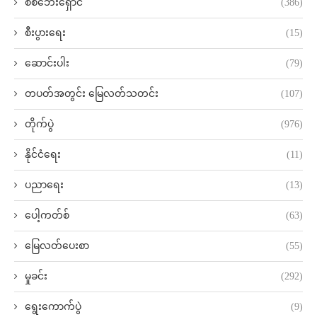
စစ်ဘေးရှောင်
(386)
စီးပွားရေး
(15)
ဆောင်းပါး
(79)
တပတ်အတွင်း မြေလတ်သတင်း
(107)
တိုက်ပွဲ
(976)
နိုင်ငံရေး
(11)
ပညာရေး
(13)
ပေါ့ကတ်စ်
(63)
မြေလတ်ပေးစာ
(55)
မှုခင်း
(292)
ရွေးကောက်ပွဲ
(9)