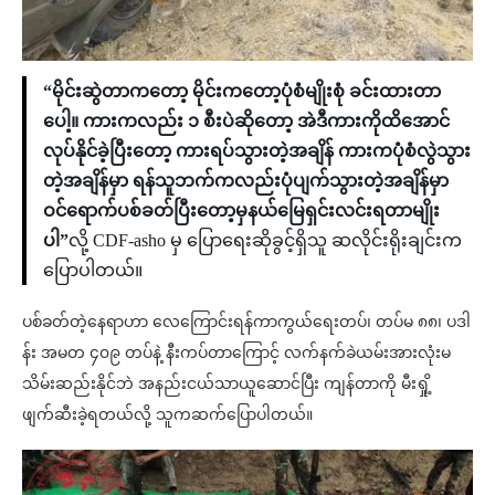
“မိုင်းဆွဲတာကတော့ မိုင်းကတော့ပုံစံမျိုးစုံ ခင်းထားတာ
ပေါ့။ ကားကလည်း ၁ စီးပဲဆိုတော့ အဲဒီကားကိုထိအောင်
လုပ်နိုင်ခဲ့ပြီးတော့ ကားရပ်သွားတဲ့အချိန် ကားကပုံစံလွဲသွား
တဲ့အချိန်မှာ ရန်သူဘက်ကလည်းပုံပျက်သွားတဲ့အချိန်မှာ
ဝင်ရောက်ပစ်ခတ်ပြီးတော့မှနယ်မြေရှင်းလင်းရတာမျိုး
ပါ”
လို့ CDF-asho မှ ပြောရေးဆိုခွင့်ရှိသူ ဆလိုင်းရိုးချင်းက
ပြောပါတယ်။
ပစ်ခတ်တဲ့နေရာဟာ လေကြောင်းရန်ကာကွယ်ရေးတပ်၊ တပ်မ ၈၈၊ ပဒါ
န်း အမတ ၄၀၉ တပ်နဲ့ နီးကပ်တာကြောင့် လက်နက်ခဲယမ်းအားလုံးမ
သိမ်းဆည်းနိုင်ဘဲ အနည်းငယ်သာယူဆောင်ပြီး ကျန်တာကို မီးရှို့
ဖျက်ဆီးခဲ့ရတယ်လို့ သူကဆက်ပြောပါတယ်။