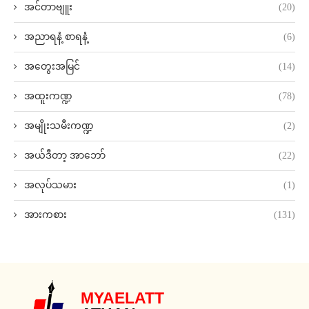
အင်တာဗျူး
(20)
အညာရနံ့ စာရနံ့
(6)
အတွေးအမြင်
(14)
အထူးကဏ္ဍ
(78)
အမျိုးသမီးကဏ္ဍ
(2)
အယ်ဒီတာ့ အာဘော်
(22)
အလုပ်သမား
(1)
အားကစား
(131)
MYAELATT