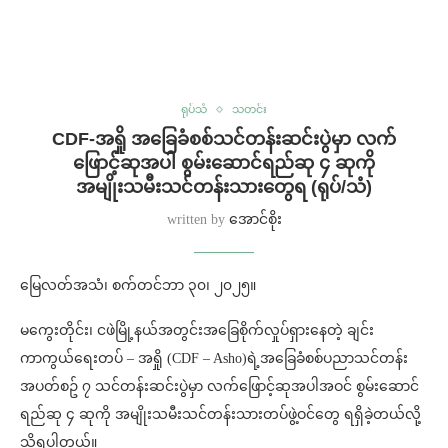
ရုပ်သံ
သတင်း
⁨⁨CDF-အရှို အခြေခံစစ်သင်တန်းဆင်းပွဲမှာ လက်
ဖြောင့်ဆုအပါ စွမ်းဆောင်ရည်ဆု ၄ ဆုကို
အမျိုးသမီးသင်တန်းသားတွေရ (ရုပ်/သံ)
written by
အောင်စိုး
မြေလတ်အသံ၊ စက်တင်ဘာ ၃၀၊ ၂၀၂၅။
မကွေးတိုင်း၊ ငဖဲမြို့နယ်အတွင်းအခြေစိုက်လှုပ်ရှားနေတဲ့ ချင်း
ကာကွယ်ရေးတပ် – အရှို (CDF – Asho)ရဲ့အခြေခံစစ်ပညာသင်တန်း
အပတ်စဥ် ၇ သင်တန်းဆင်းပွဲမှာ လက်ဖြောင့်ဆုအပါအဝင် စွမ်းဆောင်
ရည်ဆု ၄ ဆုကို အမျိုးသမီးသင်တန်းသားတပ်ဖွဲ့ဝင်တွေ ရရှိခဲ့တယ်လို့
သိရပါတယ်။