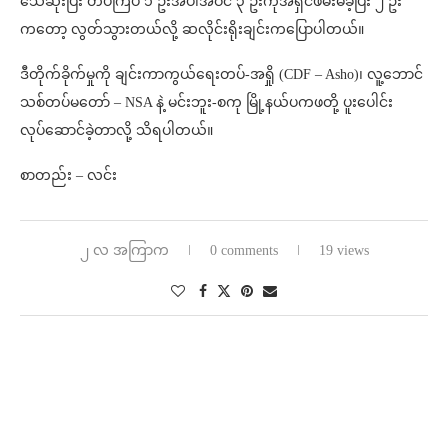
သေဆုံးပြီး တပ်ကြပ် ၁ ဦးအပါအဝင် ၃ ဦးကိုအရှင်ဖမ်းမိခဲ့ပြီး ၂ ဦး
ကတော့ လွတ်သွားတယ်လို့ ဆလိုင်းရိုးချင်းကပြောပါတယ်။
ဒီတိုက်ခိုက်မှုကို ချင်းကာကွယ်ရေးတပ်-အရှို (CDF – Asho)၊ လူ့ဘောင်
သစ်တပ်မတော် – NSA နဲ့ မင်းဘူး-စကု မြို့နယ်ပကဖတို့ ပူးပေါင်း
လုပ်ဆောင်ခဲ့တာလို့ သိရပါတယ်။
စာတည်း – လင်း
၂ လ အကြာက
0 comments
19 views