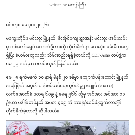
written by
ကျော်ကြီး
မင်းဘူး၊ မေ ၃၀၊ ၂၀၂၆။
မကွေးတိုင်း၊ မင်းဘူးမြို့နယ်၊ ဇီးအိုင်ကျေးရွာအနီး မင်းဘူး-အမ်းလမ်း
မှာ စစ်ကော်မရှင် ထောက်ပို့ကားကို တိုက်ခိုက်ရာ သေဆုံး၊ ဖမ်းမိသူတွေ
ရှိပြီး ခဲယမ်းတွေလည်း သိမ်းဆည်းရရှိခဲ့တယ်လို့ CDF-Asho တပ်ဖွဲ့က
မေ ၂၉ ရက်မှာ သတင်းထုတ်ပြန်ပါတယ်။
မေ ၂၈ ရက်မနက် ၁၀ နာရီ မိနစ် ၂၀ ခန့်မှာ ကျောက်ပန်းတောင်းမြို့နယ်
အခြေစိုက် အမှတ် ၁ ဒုံးစစ်ဆင်ရေးကွပ်ကဲမှုဌာနချုပ် (ဒစခ ၁)
လက်အောက်ခံ ဒတရ ၆၀၉ နဲ့ ခမရ ၅၆၆ တို့မှ အင်အား အင်အား ၁၁
ဦးဟာ ပဒါန်းတပ်နယ် အမတ ၄၀၉ ကို ကားနဲ့ခဲယမ်းပို့ထွက်လာချိန်
တိုက်ခိုက်ခဲ့တာလို့ ဆိုပါတယ်။