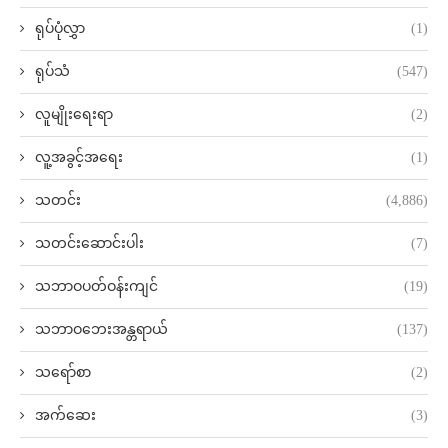
ရုပ်ပုံလွှာ
(1)
ရုပ်သံ
(547)
လူမျိုးရေးရာ
(2)
လူ့အခွင့်အရေး
(1)
သတင်း
(4,886)
သတင်းဆောင်းပါး
(7)
သဘာဝပတ်ဝန်းကျင်
(19)
သဘာဝဘေးအန္တရာယ်
(137)
သရော်စာ
(2)
အက်ဆေး
(3)