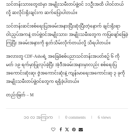
သင်တန်းသားတွေထဲမှာ အမျိုးသမီးတပ်ဖွဲ့ဝင် ၁၁ဦးအထိ ပါဝင်တယ်
လို့ ဆလိုင်းရိုးချင်းက ဆက်ပြောပါတယ်။
သင်တန်းဆင်းစစ်ရေးပြအခမ်းအနားပြီးဆုံးပြီးတဲ့နောက် ချင်းရိုးရာ
ဝါးညှပ်အကနဲ့ တပ်ဖွဲ့ဝင်အမျိုးသား၊ အမျိုးသမီးတွေက ကပြဖျော်ဖြေခဲ့
ကြပြီး အခမ်းအနားကို ရုတ်သိမ်းလိုက်တယ်လို့ သိရပါတယ်။
အလားတူ CDF-Ashoရဲ့ အခြေခံစစ်ပညာသင်တန်းအပတ်စဥ် ၆ ကို
မတ် ၁၉ ရက်မှာပြုလုပ်ခဲ့ပြီး အဲ့ဒီအခမ်းအနားမှာလည်း စစ်ရေးပြ
အကောင်းဆုံးဆု၊ ဇွဲအကောင်းဆုံးနဲ့ ကျန်းမာရေးအကောင်းဆု ၃ ခုကို
အမျိုးသမီးတပ်ဖွဲ့ဝင်တွေက ရရှိခဲ့ပါတယ်။
တည်းဖြတ် – M
၁၀ လ အကြာက
0 comments
6 views