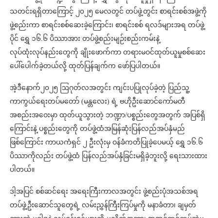
သတင်းရရှိတာကြောင့် ၂၀၂၅ မေလတွင် တပ်ဖွဲ့တွင်း စာရင်းစစ်အဖွဲ့ကို
ဖွဲ့စည်းကာ စာရင်းစစ်ဆေးခဲ့ကြောင်း၊ စာရင်းစစ် ရလဒ်များအရ တပ်ဖွဲ့
ပိုင် ရွှေ ၁၆.၆ ပိဿာအား တပ်ဖွဲ့စည်းမျဉ်းစည်းကမ်းနဲ့
လုပ်ထုံးလုပ်နည်းတွေကို ချိုးဖောက်ကာ တရားမဝင်ထုတ်ယူမှုစစ်ဆေး
ပေါ်ပေါက်ခဲ့တယ်လို့ ထုတ်ပြန်ချက်က ဖော်ပြပါတယ်။
အဲ့ဒီနောက်၂၀၂၅ ဩဂုတ်လအတွင်း ကျင်းပပြုလုပ်ခဲ့တဲ့ ပြည်သူ့
ကာကွယ်ရေးတပ်မတော် (မန္တလေး) ရဲ့ ဗဟိုဦးဆောင်ကော်မတီ
အစည်းအဝေးမှာ ထုတ်ယူသွားတဲ့ ဘဏ္ဍာ/ပစ္စည်းတွေအတွက် အပြစ်ရှိ
ကြောင်းနဲ့ ပစ္စည်းတွေကို တပ်ဖွဲ့ထံအမြန်ဆုံးပြန်လည်အပ်နှံမည်
ဖြစ်ကြောင်း ကာယကံရှင် ၂ ဦးလုံးမှ ဝန်ခံကတိပြုခဲ့ပေမယ့် ရွှေ ၁၆.၆
ပိဿာကိုလည်း တပ်ဖွဲ့ထံ ပြန်လည်အပ်နှံခြင်းမရှိခဲ့ဘူးလို့ ရေးသားထား
ပါတယ်။
ဒါ့အပြင် စစ်ဆင်ရေး အရေးကြီးကာလအတွင်း ဖွဲ့စည်းပုံအသစ်အရ
တပ်ဖွဲ့ဦးဆောင်သူတွေရဲ့ လမ်းညွှန်ကြီးကြပ်မှုကို မနာခံတာ၊ ချမှတ်