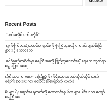
SEARCH
Recent Posts
⁨ ⁨“မက်ပလိုင် မက်ပလိုင်”
⁨⁩ ⁨ဂျက်ဖိုက်တာနဲ့ စာသင်ကျောင်းကို ဗုံးကြဲသွားလို့ ကျောင်းပျက်စီးပြီး
နွား ၁၃ ကောင်သေ
⁩ ⁨ခင်ဦးနယ်တဝိုက်မှာ ရေကြီးနေလို့ ပြည်သူသောင်းချီ ရေဘေးလွတ်ရာ
ရွှေ့ပြောင်းနေရ
ကိုရီးယားက ၈၈၈၈ အကြိုပွဲကို ကိုရီးယားအမတ်ကိုယ်တိုင် တက်
ရောက်အားပေးကာ တောင်းဆိုစာများကို လက်ခံ
⁨မိုးများပြီး ချောင်းရေတက်လို့ ကောလင်းနယ်က ရွာပေါင်း ၁၀၀ ကျော်
ရေကြီးနေ