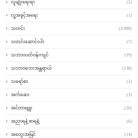
လူမျိုးရေးရာ
(2)
လူ့အခွင့်အရေး
(1)
သတင်း
(4,888)
သတင်းဆောင်းပါး
(7)
သဘာဝပတ်ဝန်းကျင်
(19)
သဘာဝဘေးအန္တရာယ်
(138)
သရော်စာ
(2)
အက်ဆေး
(3)
အင်တာဗျူး
(20)
အညာရနံ့ စာရနံ့
(6)
အတွေးအမြင်
(14)