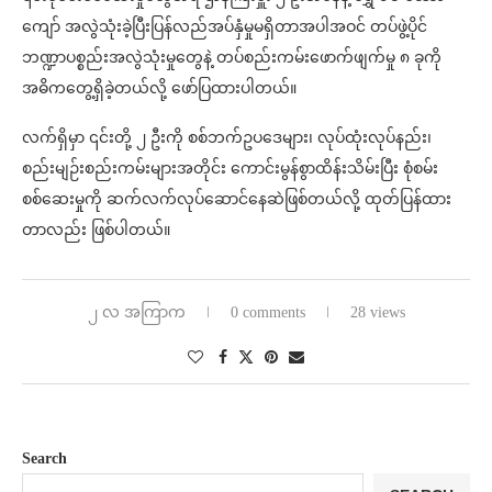
ကျော် အလွဲသုံးခဲ့ပြီးပြန်လည်အပ်နှံမှုမရှိတာအပါအဝင် တပ်ဖွဲ့ပိုင်
ဘဏ္ဍာပစ္စည်းအလွဲသုံးမှုတွေနဲ့ တပ်စည်းကမ်းဖောက်ဖျက်မှု ၈ ခုကို
အဓိကတွေ့ရှိခဲ့တယ်လို့ ဖော်ပြထားပါတယ်။
လက်ရှိမှာ ၎င်းတို့ ၂ ဦးကို စစ်ဘက်ဥပဒေများ၊ လုပ်ထုံးလုပ်နည်း၊
စည်းမျဉ်းစည်းကမ်းများအတိုင်း ကောင်းမွန်စွာထိန်းသိမ်းပြီး စုံစမ်း
စစ်ဆေးမှုကို ဆက်လက်လုပ်ဆောင်နေဆဲဖြစ်တယ်လို့ ထုတ်ပြန်ထား
တာလည်း ဖြစ်ပါတယ်။
၂ လ အကြာက
0 comments
28 views
Search