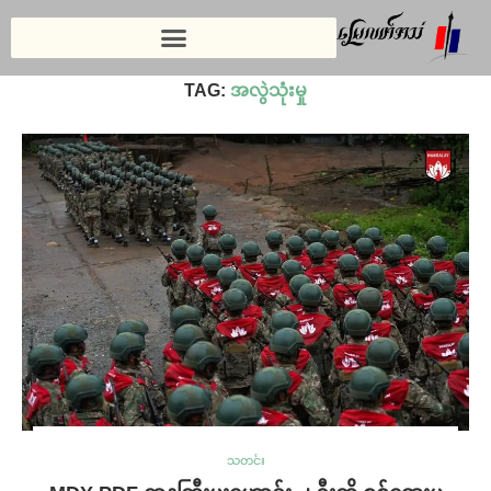
Home
»
အလွဲသုံးမှု
TAG:
အလွဲသုံးမှု
သတင်း