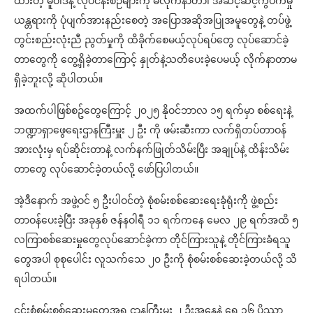
ထားတဲ့ မူဝါဒနဲ့ လုပ်ငန်းစဉ်များကို မလိုက်နာတာ၊ အဆင့်ဆင့်ကွပ်ကဲမှု
ယန္တရားကို ပုံပျက်အားနည်းစေတဲ့ အပြောအဆိုအပြုအမူတွေနဲ့ တပ်ဖွဲ့
တွင်းစည်းလုံးညီ ညွတ်မှုကို ထိခိုက်စေမယ့်လုပ်ရပ်တွေ လုပ်ဆောင်ခဲ့
တာတွေကို တွေ့ရှိခဲ့တာကြောင့် နှုတ်နဲ့သတိပေးခဲ့ပေမ​ယ့် လိုက်နာတာမ
ရှိခဲ့ဘူးလို့ ဆိုပါတယ်။
အထက်ပါဖြစ်စဥ်တွေကြောင့် ၂၀၂၅ နိုဝင်ဘာလ ၁၅ ရက်မှာ စစ်ရေးနဲ့
ဘဏ္ဍာရှာဖွေရေးဌာနကြီးမှူး ၂ ဦး ကို ဖမ်းဆီးကာ လက်ရှိတပ်တာဝန်
အားလုံးမှ ရပ်ဆိုင်းတာနဲ့ လက်နက်ဖြုတ်သိမ်းပြီး အချုပ်နဲ့ ထိန်းသိမ်း
တာတွေ လုပ်ဆောင်ခဲ့တယ်လို့ ဖော်ပြပါတယ်။
အဲ့ဒီနောက် အဖွဲ့ဝင် ၅ ဦးပါဝင်တဲ့ စုံစမ်းစစ်ဆေးရေးခုံရုံးကို ဖွဲ့စည်း
တာဝန်ပေးခဲ့ပြီး အခုနှစ် ဇန်နဝါရီ ၁၁ ရက်ကနေ မေလ ၂၉ ရက်အထိ ၅
လကြာစစ်ဆေးမှုတွေလုပ်ဆောင်ခဲ့ကာ တိုင်ကြားသူနဲ့ တိုင်ကြားခံရသူ
တွေအပါ စုစုပေါင်း လူသက်သေ ၂၀ ဦးကို စုံစမ်းစစ်ဆေးခဲ့တယ်လို့ သိ
ရပါတယ်။
၎င်းစုံစမ်းစစ်ဆေးမှုတွေအရ ဌာနကြီးမှူး ၂ ဦးအနေနဲ့ ရွှေ ၁၆ ပိဿာ