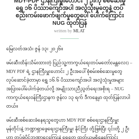
MDY-PDF ဌာနကြီးမှူးဟောင်း ၂ ဦးကို စစ်ဆေးမှု
ရွှေ ၁၆ ပိဿာကျော်အပါ အလွဲသုံးမှုတွေနဲ့ တပ်
စည်းကမ်းဖောက်ဖျက်မှုတွေပေါ် ပေါက်ကြောင်း
NUG ထုတ်ပြန်
written by
MLAT
မြေလတ်အသံ၊ ဇွန် ၁၃၊ ၂၀၂၆။
ဖမ်းဆီးထိန်းသိမ်းထားတဲ့ ပြည်သူ့ကာကွယ်ရေးတပ်မတော်(မန္တလေး) –
MDY PDF ရဲ့ ဌာနကြီးမှူးဟောင်း ၂ ဦးအပေါ် စုံစမ်းစစ်ဆေးမှုတွေ
လုပ်ဆောင်ခဲ့တာမှာ ရွှေ ၁၆.၆ ပိဿာကျော်အပါ အလွဲသုံးမှုအများ
အပြားပေါ်ပေါက်ခဲ့တယ်လို့ အမျိုးသားညီညွတ်ရေးအစိုးရ – NUG
ကာကွယ်ရေးဝန်ကြီးဌာနက ဇွန်လ ၁၃ ရက် ဒီကနေ့မှာ ထုတ်ပြန်လာပါ
တယ်။
ဖမ်းဆီးစစ်ဆေးခံနေရသူတွေဟာ MDY PDF စစ်ရေးဌာနကြီးမှူး
မုန်တိုင်းနဲ့ ဘဏ္ဍာရှာဖွေရေးဌာနကြီးမှူး နိုင်ကြီး တို့ဖြစ်ပြီး ၎င်းတို့ ၂ ဦး
ဟာ တပ်ဖွဲ့ပိုင်ဘဏ္ဍာငွေကြေးနဲ့ ရွှေတွေ ထုတ်ယူမှုရှိနေကြောင်း