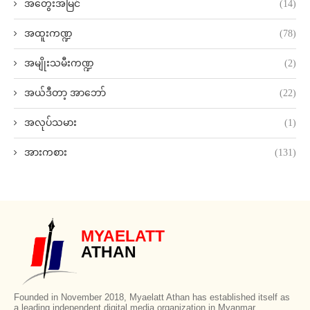
အတွေးအမြင်
(14)
အထူးကဏ္ဍ
(78)
အမျိုးသမီးကဏ္ဍ
(2)
အယ်ဒီတာ့ အာဘော်
(22)
အလုပ်သမား
(1)
အားကစား
(131)
MYAELATT
ATHAN
Founded in November 2018, Myaelatt Athan has established itself as
a leading independent digital media organization in Myanmar,