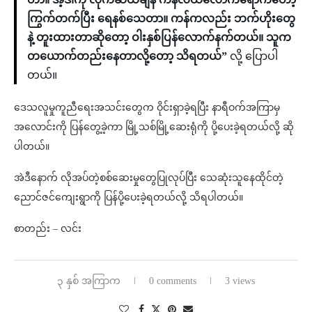
ကြွက်တက်ပြီး ရေနစ်သေတာ။ ကန်ကလည်း ဘက်ဟိုးတွေ
နဲ့ တူးထားတာဆိုတော့ ဝါးနှစ်ပြန်လောက်နက်တယ်။ သူက
တယောက်တည်းနေတာလို့တော့ သိရတယ်”
လို့ ပြောပါ
တယ်။
ဒေသလူမှုကူညီရေးအသင်းတွေက ဝိုင်းရှာခဲ့ရပြီး နာရီဝက်အကြာမှ
အလောင်းကို ပြန်တွေ့ခဲ့ကာ မြို့သစ်မြို့ဆေးရုံကို ပို့ပေးခဲ့ရတယ်လို့ ဆို
ပါတယ်။
အဲဒီနောက် လိုအပ်တဲ့စစ်ဆေးမှုတွေပြုလုပ်ပြီး သေဆုံးသူနေထိုင်တဲ့
ညောင်ဇင်ကျေးရွာကို ပြန်ပို့ပေးခဲ့ရတယ်လို့ သိရပါတယ်။
စာတည်း – လင်း
၃ နှစ် အကြာက
0 comments
3 views