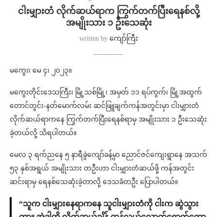
ငါးမျှားတံ လိုက်ဆယ်ရာက ကြွက်တက်ပြီးရေနစ်လို့
အမျိုးသား ၁ ဦးသေဆုံး
written by
ကျော်ကြီး
မကွေး၊ မေ ၄၊ ၂၀၂၃။
မကွေးတိုင်းဒေသကြီး၊ မြို့သစ်မြို့၊ အမှတ် ၁၁ ရပ်ကွက်၊ မြို့အထွက်
တောင်တွင်း-နတ်မောက်လမ်း ဆင်ဖြူချက်ကန်အတွင်းမှာ ငါးမျှားတံ
လိုက်ဆယ်ရာကနေ ကြွက်တက်ပြီးရေနစ်ရာမှ အမျိုးသား ၁ ဦးသေဆုံး
ခဲ့တယ်လို့ သိရပါတယ်။
မေလ ၃ ရက်ညနေ ၅ နာရီခွဲကျော်ခန့်မှာ ညောင်ဇင်ကျေးရွာနေ အသက်
၅၃ နှစ်အရွယ် အမျိုးသား တဦးဟာ ငါးမျှားတံဆယ်ဖို့ ကန်အတွင်း
ဆင်းရာမှ ရေနစ်သေဆုံးခဲ့တာလို့ ဒေသခံတဦး ပြောပါတယ်။
“သူက ငါးမျှားနေရာကနေ သူငါးမျှားတံကို ငါးက ဆွဲသွား
တာ။ အဲ့ဒါကို လိုက်ဆယ်ချိန် ကန်လယ်လောက်ရောက်တော့