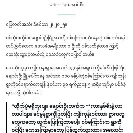
written by
အောင်စိုး
မြေလတ်အသံ၊ ဒီဇင်ဘာ ၂၊ ၂၀၂၅။
စစ်ကိုင်းတိုင်း၊ ချောင်းဦးမြို့နယ်ကို စစ်ကြောင်းထိုးနေတဲ့ စစ်ကော်မရှင်
တပ်ဖွဲ့ဝင်တွေက ဒေသခံအမျိုးသား ၁ ဦးကို ပစ်သတ်ခဲ့တာကြောင့်
သေဆုံးသွားခဲ့တယ်လို့ ဒေသခံတွေကပြောပါတယ်။
သေဆုံးသူမှာ ကျီးကုန်းရွာမှ အသက် ၄၃ နှစ်အရွယ် ကိုမင်းနိုင် ဖြစ်ပြီး
ချောင်းဦးမြို့ပေါ်ကနေ အင်အား ၁၀၀ ခန့်ပါတဲ့စစ်ကြောင်းက ကျီးကုန်း
ရွာကိုဝင်ရောက်လာချိန် နိုဝင်ဘာ ၃၀ ရက်ညနေ ၅ နာရီကျော်မှာ ပစ်ခံခဲ့
ရတာလို့ ဆိုပါတယ်။
“တိုက်ပွဲမရှိဘူးဗျ။ ချောင်းဦးဘက်က **ကားနှစ်စီးနဲ့ လာ
တာပါဗျာ။ ခင်မွန်ရွာကိုဖြတ်ပြီး ကျီးကုန်းဝင်တာ။ ရွာကလူ
တွေကတော့ ထွက်ပြေးကြတာပေါ့။ စစ်ကြောင်းက ရွာကို
ဝင်ပြီး ခဏအကြာမှာတော့ ပြန်ထွက်သွားတာ။ အလောင်း