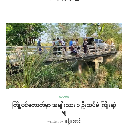
သတင်း
ကြို့ပင်ကောက်မှာ အမျိုးသား ၁ ဦးထပ်မံ ကြိုးဆွဲ
ချ
written by
ခန့်အောင်