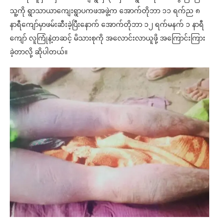
သူ့ကို ရွာသာယာကျေးရွာပကဖအဖွဲ့က အောက်တိုဘာ ၁၁ ရက်ည ၈
နာရီကျော်မှာဖမ်းဆီးခဲ့ပြီးနောက် အောက်တိုဘာ ၁၂ ရက်မနက် ၁ နာရီ
ကျော် လူကြုံနဲ့တဆင့် မိသားစုကို အလောင်းလာယူဖို့ အကြောင်းကြား
ခဲ့တာလို့ ဆိုပါတယ်။