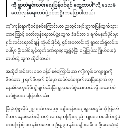
ကို ရွာထဲရှင်းလင်းရေးပြန်ဝင်ရင် တွေ့တာပါ”
လို့ ဒေသခံ
တော်လှန်ရေးတပ်ဖွဲ့ဝင်တဦးကပြောပါတယ်။
ကျီးကုန်းရွာကိုဝင်ခဲ့စစ်ကြောင်းဟာ ညတွင်းချင်းရွာကပြန်ထွက်သွား
တာကြောင့် တော်လှန်ရေးတပ်ဖွဲ့တွေက ဒီဇင်ဘာ ၁ ရက်မနက်ပိုင်းမှာ
ရှင်းလင်းရေးဝင်ချိန် ကိုမင်းနိုင်ရဲ့ ရုပ်အလောင်းကို ရွာလယ်ရှိလမ်းမ
ပေါ်မှာ ဦးခေါင်းပွင့်ထွက်ဒဏ်ရာနဲ့တွေ့ရှိခဲ့ပြီး မြေမြှုပ်သင်္ဂြိုဟ်ပေးခဲ့
တယ်လို့ သူက ဆိုပါတယ်။
အဆိုပါအင်အား ၁၀၀ ခန့်ပါစစ်ကြောင်းဟာ ကျီးကုန်းကျေးရွာကို
ဒီဇင်ဘာ ၂ ရက်ဒီမနက် ပိုင်းမှာ ထပ်မံဝင်ရောက်လာပြီးနောက် လူ
နေအိမ်တွေကိုမီးရှို့ဖျက်ဆီးပြီး ရွာမှာတပ်စွဲထားတယ်လို့ အထက်ပါ
တပ်ဖွဲ့ဝင်က ပြောပါတယ်။
ပြီးခဲ့တဲ့ဇူလိုင် ၂၉ ရက်ကလည်း ကျီးကုန်းကျေးရွာအတွင်းကို မြပုလဲ
ဂိတ်ကနေပစ်ခတ်လိုက်တဲ့ လက်နက်ကြီးကျည် ကျရောက်ပေါက်ကွဲခဲ့
တာကြောင့် ၁၀ နှစ်ကလေး ၁ ဦးနဲ့ ၃၀ နှစ်အမျိုးသမီး ၁ ဦးသေဆုံးခဲ့