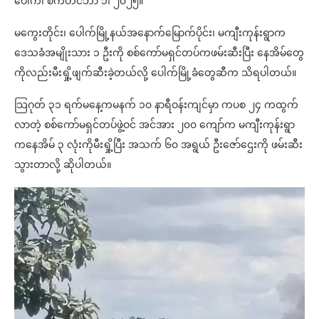
ပေါက်၊ စက်တင်ဘာ ၁၊ ၂၀၂၅။
မကွေးတိုင်း၊ ပေါက်မြို့နယ်အနောက်မြောက်ပိုင်း၊ မကျီးကုန်းရွာက
ဒေသခံအမျိုးသား ၁ ဦးကို စစ်ကော်မရှင်တပ်ကဖမ်းဆီးပြီး နေအိမ်တွေ
ကိုလည်းမီးရှို့ဖျက်ဆီးခဲ့တယ်လို့ ပေါက်မြို့ခံတွေဆီက သိရပါတယ်။
သြဂုတ် ၃၁ ရက်မနေ့ကမနက် ၁၀ နာရီဝန်းကျင်မှာ ကပစ ၂၄ ကထွက်
လာတဲ့ စစ်ကော်မရှင်တပ်ဖွဲ့ဝင် အင်အား ၂၀၀ ကျော်က မကျီးကုန်းရွာ
ကနေအိမ် ၃ လုံးကိုမီးရှို့ပြီး အသက် ၆၀ အရွယ် ဦးဇော်ဌေးကို ဖမ်းဆီး
သွားတာလို့ ဆိုပါတယ်။