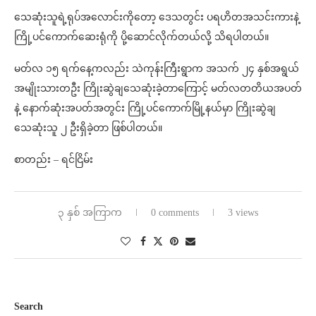
သေဆုံးသူရဲ့ရုပ်အလောင်းကိုတော့ ဒေသတွင်း ပရဟိတအသင်းကားနဲ့
ကြို့ပင်ကောက်ဆေးရုံကို ပို့ဆောင်လိုက်တယ်လို့ သိရပါတယ်။
မတ်လ ၁၅ ရက်နေ့ကလည်း သဲကုန်းကြီးရွာက အသက် ၂၄ နှစ်အရွယ်
အမျိုးသားတဦး ကြိုးဆွဲချသေဆုံးခဲ့တာကြောင့် မတ်လတတိယအပတ်
နဲ့ နောက်ဆုံးအပတ်အတွင်း ကြို့ပင်ကောက်မြို့နယ်မှာ ကြိုးဆွဲချ
သေဆုံးသူ ၂ ဦးရှိခဲ့တာ ဖြစ်ပါတယ်။
စာတည်း – ရင်ငြိမ်း
၃ နှစ် အကြာက
0 comments
3 views
Search