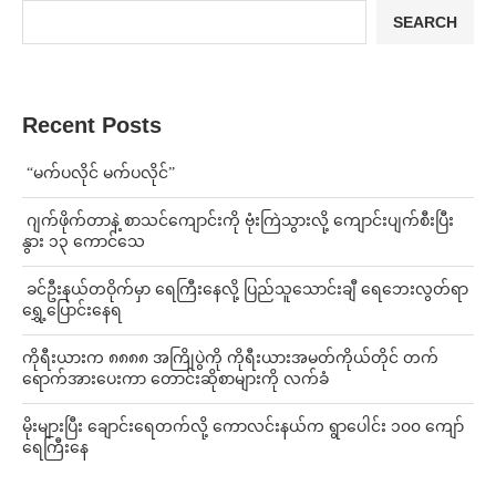
SEARCH
Recent Posts
⁨ ⁨“မက်ပလိုင် မက်ပလိုင်”
⁨⁩ ⁨ဂျက်ဖိုက်တာနဲ့ စာသင်ကျောင်းကို ဗုံးကြဲသွားလို့ ကျောင်းပျက်စီးပြီး
နွား ၁၃ ကောင်သေ
⁩ ⁨ခင်ဦးနယ်တဝိုက်မှာ ရေကြီးနေလို့ ပြည်သူသောင်းချီ ရေဘေးလွတ်ရာ
ရွှေ့ပြောင်းနေရ
ကိုရီးယားက ၈၈၈၈ အကြိုပွဲကို ကိုရီးယားအမတ်ကိုယ်တိုင် တက်
ရောက်အားပေးကာ တောင်းဆိုစာများကို လက်ခံ
⁨မိုးများပြီး ချောင်းရေတက်လို့ ကောလင်းနယ်က ရွာပေါင်း ၁၀၀ ကျော်
ရေကြီးနေ