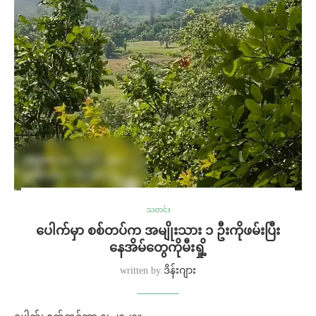
သတင်း
ပေါက်မှာ စစ်တပ်က အမျိုးသား ၁ ဦးကိုဖမ်းပြီး
နေအိမ်တွေကိုမီးရှို့
written by
ဒိန်းဂျား