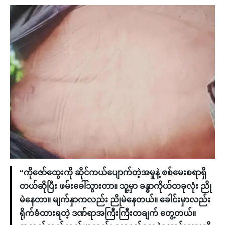
“ကိုဇော်ထွေးကို ဆိုင်ကယ်ပျောက်တဲ့အမှုနဲ့ စစ်မေးစရာရှိ
တယ်ဆိုပြီး ဖမ်းခေါ်သွားတာ။ သူ့မှာ ခန္ဓာကိုယ်တခုလုံး ညို
မဲနေတာ။ မျက်နှာကလည်း ညိုမဲနေတယ်။ ခေါင်းမှာလည်း
ရိုက်ခံထားရတဲ့ ဒဏ်ရာအကြီးကြီးတချက် တွေ့တယ်။