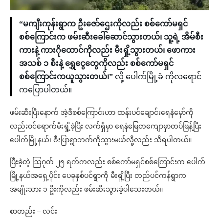
“မကျီးကုန်းရွာက ဦးဇော်ဌေးကိုလည်း စစ်ကော်မရှင်
စစ်ကြောင်းက ဖမ်းဆီးခေါ်ဆောင်သွားတယ်၊ သူ့ရဲ့ အိမ်စီး
ကားနဲ့ ကားဂိုထောင်ကိုလည်း မီးရှို့သွားတယ်၊ ဖောကား
အသစ် ၁ စီးနဲ့ ရွှေငွေတွေကိုလည်း စစ်ကော်မရှင်
စစ်ကြောင်းကယူသွားတယ်၊”
လို့ ပေါက်မြို့ခံ ကိုလရောင်
ကပြောပါတယ်။
ဖမ်းဆီးပြီးနောက် အဲ့ဒီစစ်ကြောင်းဟာ ထန်းပင်ချောင်းရေနံမှော်ကို
လည်းဝင်ရောက်မီးရှို့ခဲ့ပြီး လက်ရှိမှာ ရေနံမြေတကျောမှာတပ်ဖြန့်ပြီး
ပေါက်မြို့နယ်၊ ဇီးပြာရွာဘက်ကိုသွားမယ်လို့လည်း သိရပါတယ်။
ပြီးခဲ့တဲ့ ဩဂုတ် ၂၅ ရက်ကလည်း စစ်ကော်မရှင်စစ်ကြောင်းက ပေါက်
မြို့နယ်အရှေ့ပိုင်း ပေခုနှစ်ပင်ရွာကို မီးရှို့ပြီး တည်ပင်ကန်ရွာက
အမျိုးသား ၁ ဦးကိုလည်း ဖမ်းဆီးသွားခဲ့ပါသေးတယ်။
စာတည်း – လင်း