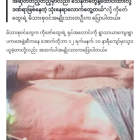
အဆုတ်တည့်တည့်မှာလည်း သေနတ်တွေနဲ့ထောင်းထားလို့
ဒဏ်ရာဖြစ်နေတဲ့ သုံးနေရာလောက်တွေ့တယ်”
လို့ ကိုဇော်
ထွေးရဲ့ မိသားစုဝင်အမျိုးသားတဦးက ပြောပါတယ်။
မိသားစုဝင်တွေက ကိုဇော်ထွေးရဲ့ ရုပ်အလောင်းကို ရွာသာယာကျေးရွာ
ပကဖအဖွဲ့ဆီကနေ အောက်တိုဘာ ၁၂ ရက်မနက် ၁၀ နာရီကျော်မှာသွား
ယူခဲ့တာလို့လည်း အထက်ပါအမျိုးသားကပြောပါတယ်။