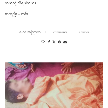
တယ်လို့ သိရပါတယ်။
စာတည်း – လင်း
၈ လ အကြာက
0 comments
12 views