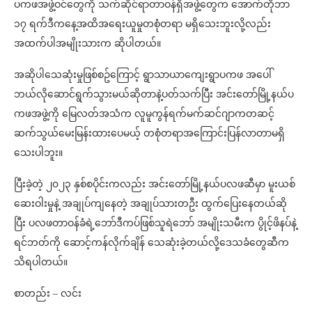
ပကဖအဖွဲ့ဝင်တွေကို သက်ဆိုင်ရာတာဝန်ရှိအဖွဲ့တွေက အောက်တိုဘာ
၁၇ ရက်ဒီကနေ့အထိအရေးယူမှုတစုံတရာ မရှိသေးဘူးလို့လည်း
အထက်ပါအမျိုးသားက ဆိုပါတယ်။
အဆိုပါသေဆုံးမှုဖြစ်စဥ်ကြောင့် ရွာသာယာကျေးရွာပကဖ အပေါ်
ဘယ်လိုဆောင်ရွက်သွားမယ်ဆိုတာနဲ့ပတ်သက်ပြီး အင်းတော်မြို့နယ်ပ
ကဖအဖွဲ့ကို မြေလတ်အသံက လူမူကွန်ရက်မက်ဆင်ဂျာကတဆင့်
ဆက်သွယ်မေးမြန်းထားပေမယ့် တစုံတရာအကြောင်းပြန်လာတာမရှိ
သေးပါဘူး။
ပြီးခဲ့တဲ့ ၂၀၂၃ နှစ်စပိုင်းကလည်း အင်းတော်မြို့နယ်ပလဖဆီမှာ မူးယစ်
ဆေးဝါးမှုနဲ့ အချုပ်ကျနေတဲ့ အချုပ်သားတဦး ထွက်ပြေးနေတယ်ဆို
ပြီး ပလဖတာဝန်ခံရဲ့ဘော်ဒီကပ်ဖြစ်သူရဲဘော် အမျိုးသမီးက ပွိုင့်ဖိနပ်နဲ့
ရင်ဘတ်ကို ဆောင့်ကန်လိုက်ချိန် သေဆုံးခဲ့တယ်လို့ဒေသခံတွေဆီက
သိရပါတယ်။
စာတည်း – လင်း