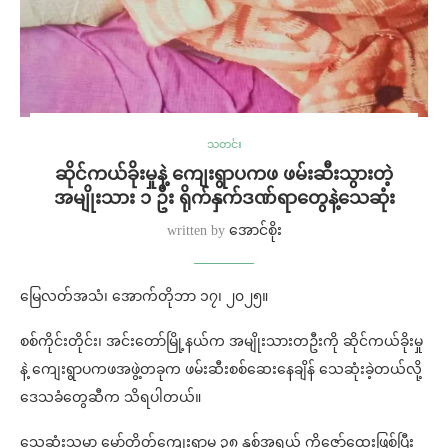
သတင်း
ဆိုင်ကယ်ခိုးမှုနဲ့ ကျေးရွာပကဖ ဖမ်းဆီးသွားတဲ့
အမျိုးသား ၁ ဦး ရိုက်နှက်ဒဏ်ရာတွေနဲ့သေဆုံး
written by
အောင်စိုး
မြေလတ်အသံ၊ အောက်တိုဘာ ၁၇၊ ၂၀၂၅။
စစ်ကိုင်းတိုင်း၊ အင်းတော်မြို့နယ်က အမျိုးသားတဦးကို ဆိုင်ကယ်ခိုးမှု
နဲ့ ကျေးရွာပကဖအဖွဲ့တခုက ဖမ်းဆီးစစ်ဆေးနေချိန် သေဆုံးခဲ့တယ်လို့
ဒေသခံတွေဆီက သိရပါတယ်။
သေဆုံးသူမှာ မှော်တိတ်ကျေးရွာမှ ၃၈ နှစ်အရွယ် ကိုဇော်ထွေးဖြစ်ပြီး