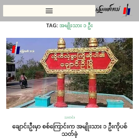
Home
»
အမျိုးသား ၁ ဦး
TAG:
အမျိုးသား ၁ ဦး
သတင်း
ချောင်းဦးမှာ စစ်ကြောင်းက အမျိုးသား ၁ ဦးကိုပစ်
သတ်ခဲ့