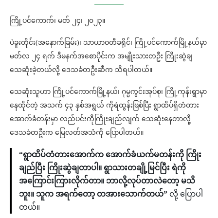
ကြို့ပင်ကောက်၊ မတ် ၂၄၊ ၂၀၂၃။
ပဲခူးတိုင်း(အနောက်ခြမ်း)၊ သာယာဝတီခရိုင်၊ ကြို့ပင်ကောက်မြို့နယ်မှာ
မတ်လ ၂၄ ရက် ဒီမနက်အစောပိုင်းက အမျိုးသားတဦး ကြိုးဆွဲချ
သေဆုံးခဲ့တယ်လို့ ဒေသခံတဦးဆီက သိရပါတယ်။
သေဆုံးသူဟာ ကြို့ပင်ကောက်မြို့နယ်၊ ဂုမ္မကွင်းအုပ်စု၊ ကြို့ကုန်းရွာမှာ
နေထိုင်တဲ့ အသက် ၄၃ နှစ်အရွယ် ကိုရဲထွန်းဖြစ်ပြီး ရွာထိပ်ရှိတံတား
အောက်ခံတန်းမှာ လည်ပင်းကိုကြိုးချည်လျက် သေဆုံးနေတာလို့
ဒေသခံတဦးက မြေလတ်အသံကို ပြောပါတယ်။
“ရွာထိပ်တံတားအောက်က အောက်ခံယက်မတန်းကို ကြိုး
ချည်ပြီး ကြိုးဆွဲချတာပါ။ ရွာသားတချို့မြင်ပြီး ရဲကို
အကြောင်းကြားလိုက်တာ။ ဘာလို့လုပ်တာလဲတော့ မသိ
ဘူး။ သူက အရက်တော့ တအားသောက်တယ်”
လို့ ပြောပါ
တယ်။