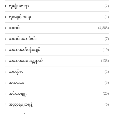
လူမျိုးရေးရာ
(2)
လူ့အခွင့်အရေး
(1)
သတင်း
(4,888)
သတင်းဆောင်းပါး
(7)
သဘာဝပတ်ဝန်းကျင်
(19)
သဘာဝဘေးအန္တရာယ်
(138)
သရော်စာ
(2)
အက်ဆေး
(3)
အင်တာဗျူး
(20)
အညာရနံ့ စာရနံ့
(6)