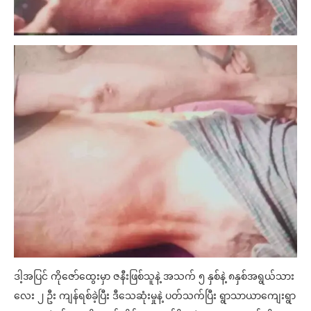
ဒါ့အပြင် ကိုဇော်ထွေးမှာ ဇနီးဖြစ်သူနဲ့ အသက် ၅ နှစ်နဲ့ ၈နှစ်အရွယ်သား
လေး ၂ ဦး ကျန်ရစ်ခဲ့ပြီး ဒီသေဆုံးမှုနဲ့ ပတ်သက်ပြီး ရွာသာယာကျေးရွာ