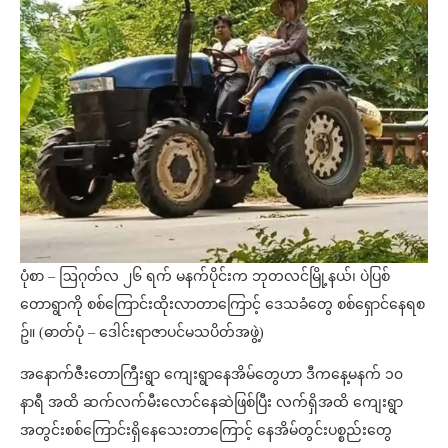
ပုံစာ – ဩဂုတ်လ ၂၆ ရက် မနက်ပိုင်းက ဘုတလင်မြို့နယ်၊ ပဲပြစ်
တောရွာကို စစ်ကြောင်းထိုးလာတာကြောင့် ဒေသခံတွေ စစ်ရှောင်နေရစ
ဥ်။ (ဓာတ်ပုံ – ဒေါင်းရာဇာပင်မသပိတ်အဖွဲ့)
အနောက်ဇီးတောကြီးရွာ ကျေးရွာနေအိမ်တွေဟာ ဒီကနေ့မနက် ၁၀
နာရီ အထိ ဆက်လက်မီးလောင်နေဆဲဖြစ်ပြီး လက်ရှိအထိ ကျေးရွာ
အတွင်းစစ်ကြောင်းရှိနေသေးတာကြောင့် နေအိမ်တွင်းပစ္စည်းတွေ