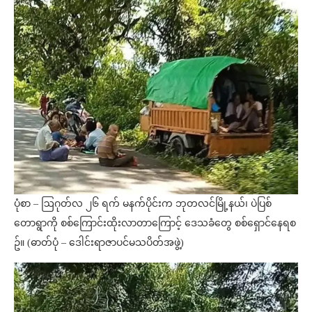
ပုံစာ – ဩဂုတ်လ ၂၆ ရက် မနက်ပိုင်းက ဘုတလင်မြို့နယ်၊ ပဲပြစ်
တောရွာကို စစ်ကြောင်းထိုးလာတာကြောင့် ဒေသခံတွေ စစ်ရှောင်နေရစ
ဥ်။ (ဓာတ်ပုံ – ဒေါင်းရာဇာပင်မသပိတ်အဖွဲ့)