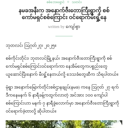
စစ်ဘေးရှောင်
သတင်း
နမခအနီးက အနောက်ဇီးတောကြီးရွာကို စစ်
ကော်မရှင်စစ်ကြောင်း ဝင်ရောက်မီးရှို့နေ
written by
ကျော်စွာ
ဘုတလင်၊ ဩဂုတ်၂၇၊ ၂၀၂၅။
စစ်ကိုင်းတိုင်း၊ ဘုတလင်မြို့နယ်၊ အနောက်ဇီးတောကြီးရွာကို စစ်
ကော်မရှင်စစ်ကြောင်းဝင်ရောက်ကာ နေအိမ်တွေကပစ္စည်းတွေ
ယူဆောင်ပြီးနောက် မီးရှို့နေတယ်လို့ ဒေသခံတွေဆီက သိရပါတယ်။
မုံရွာ အနောက်မြောက်တိုင်းစစ်ဌာနချုပ်(နမခ) ကနေ ဩဂုတ် ၂၇ ရက်
ဒီကနေမနက် ၆ နာရီခန့်ကထွက်လာတဲ့ အင်အား ၁၀၀ ကျော်ပါ
စစ်ကြောင်းဟာ မနက် ၇ နာရီခွဲလောက်မှာ အနောက်ဇီးတောကြီးရွာကို
ဝင်ရောက်ခဲ့တာလို့ ဆိုပါတယ်။