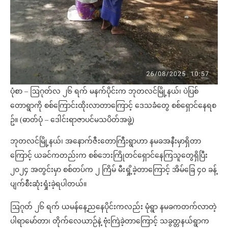
ပုံစာ – ဩဂုတ်လ ၂၆ ရက် မနက်ပိုင်းက ဘုတလင်မြို့နယ်၊ ပဲပြစ်
တောရွာကို စစ်ကြောင်းထိုးလာတာကြောင့် ဒေသခံတွေ စစ်ရှောင်နေရစ
ဥ်။ (ဓာတ်ပုံ – ဒေါင်းရာဇာပင်မသပိတ်အဖွဲ့)
ဘုတလင်မြို့နယ်၊ အနောက်ဇီးတောကြီးရွာဟာ နမခအနီးမှာရှိတာ
ကြောင့် ယခင်ကတည်းက စစ်ဘေးကြိုတင်ရှောင်နေကြသူတွေရှိပြီး
၂၀၂၄ အတွင်းမှာ စစ်တပ်က ၂ ကြိမ် မီးရှို့ခဲ့တာကြောင့် အိမ်ခြေ ၄၀ ခန့်
ပျက်စီးဆုံးရှုံးခဲ့ရပါတယ်။
ဩဂုတ် ၂၆ ရက် ယမန်နေ့ညနေပိုင်းကလည်း မုံရွာ နမခကတက်လာတဲ့
ပါရာမော်တာ၊ တိုက်လေယာဉ်နဲ့ ဗုံးကြဲခဲ့တာကြောင့် သခွတ္တနယ်ရွာက