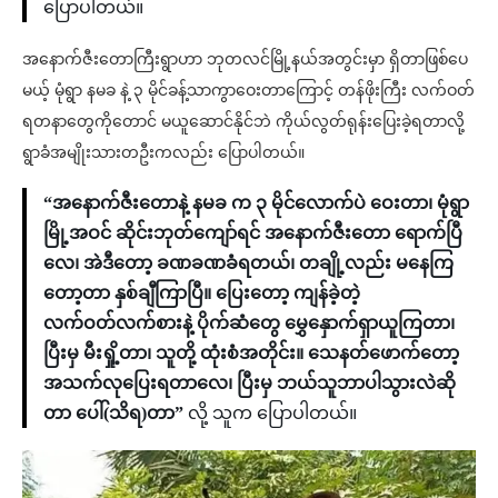
ပြောပါတယ်။
အနောက်ဇီးတောကြီးရွာဟာ ဘုတလင်မြို့နယ်အတွင်းမှာ ရှိတာဖြစ်ပေ
မယ့် မုံရွာ နမခ နဲ့ ၃ မိုင်ခန့်သာကွာဝေးတာကြောင့် တန်ဖိုးကြီး လက်ဝတ်
ရတနာတွေကိုတောင် မယူဆောင်နိုင်ဘဲ ကိုယ်လွတ်ရုန်းပြေးခဲ့ရတာလို့
ရွာခံအမျိုးသားတဦးကလည်း ပြောပါတယ်။
“အနောက်ဇီးတောနဲ့ နမခ က ၃ မိုင်လောက်ပဲ ဝေးတာ၊ မုံရွာ
မြို့အဝင် ဆိုင်းဘုတ်ကျော်ရင် အနောက်ဇီးတော ရောက်ပြီ
လေ၊ အဲဒီတော့ ခဏခဏခံရတယ်၊ တချို့လည်း မနေကြ
တော့တာ နှစ်ချီကြာပြီ။ ပြေးတော့ ကျန်ခဲ့တဲ့
လက်ဝတ်လက်စားနဲ့ ပိုက်ဆံတွေ မွှေနှောက်ရှာယူကြတာ၊
ပြီးမှ မီးရှို့တာ၊ သူတို့ ထုံးစံအတိုင်း။ သေနတ်ဖောက်တော့
အသက်လုပြေးရတာလေ၊ ပြီးမှ ဘယ်သူဘာပါသွားလဲဆို
တာ ပေါ်(သိရ)တာ”
လို့ သူက ပြောပါတယ်။