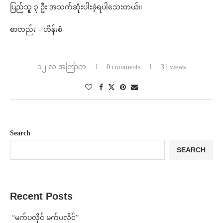
ပြည်သူ ၃ ဦး အသက်ဆုံးပါးခဲ့ရပါသေးတယ်။
စာတည်း – ဟိန်းစံ
၁၂ လ အကြာက
0 comments
31 views
Search
SEARCH
Recent Posts
⁨ ⁨“မက်ပလိုင် မက်ပလိုင်”