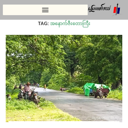
Home
»
အနောက်ဇီးတောကြီး
TAG:
အနောက်ဇီးတောကြီး