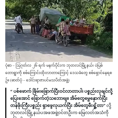
ပုံစာ – ဩဂုတ်လ ၂၆ ရက် မနက်ပိုင်းက ဘုတလင်မြို့နယ်၊ ပဲပြစ်
တောရွာကို စစ်ကြောင်းထိုးလာတာကြောင့် ဒေသခံတွေ စစ်ရှောင်နေရစ
ဥ်။ (ဓာတ်ပုံ – ဒေါင်းရာဇာပင်မသပိတ်အဖွဲ့)
“ ပစ်ဖောက် ခြိမ်းခြောက်ပြီးဝင်လာတာပါ၊ ပစ္စည်းလုချင်လို့
ပြေးအောင် ခြောက်တဲ့သဘောဗျ။ အိမ်တွေမွှေနှောက်ပြီး
တန်ဖိုးကြီးပစ္စည်း ရှာဖွေလုယက်ပြီး အိမ်တွေမီးရှို့တာ”
လို့
ဘုတလင်မြို့နယ်ပအဖအဖွဲ့ဝင်တဦးက မြေလတ်အသံကို