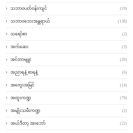
သဘာဝပတ်ဝန်းကျင်
(19)
သဘာဝဘေးအန္တရာယ်
(138)
သရော်စာ
(2)
အက်ဆေး
(3)
အင်တာဗျူး
(20)
အညာရနံ့ စာရနံ့
(6)
အတွေးအမြင်
(14)
အထူးကဏ္ဍ
(78)
အမျိုးသမီးကဏ္ဍ
(2)
အယ်ဒီတာ့ အာဘော်
(22)