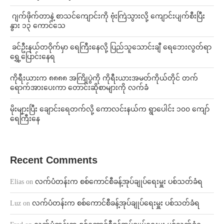
⁨⁩ ⁨ဂျက်ဖိုက်တာနဲ့ စာသင်ကျောင်းကို ဗုံးကြဲသွားလို့ ကျောင်းပျက်စီးပြီး
နွား ၁၃ ကောင်သေ
⁩ ⁨ခင်ဦးနယ်တဝိုက်မှာ ရေကြီးနေလို့ ပြည်သူသောင်းချီ ရေဘေးလွတ်ရာ
ရွှေ့ပြောင်းနေရ
ကိုရီးယားက ၈၈၈၈ အကြိုပွဲကို ကိုရီးယားအမတ်ကိုယ်တိုင် တက်
ရောက်အားပေးကာ တောင်းဆိုစာများကို လက်ခံ
⁨မိုးများပြီး ချောင်းရေတက်လို့ ကောလင်းနယ်က ရွာပေါင်း ၁၀၀ ကျော်
ရေကြီးနေ
Recent Comments
Elias
on
လက်ပံတန်းက စစ်ကောင်စီခန့်အုပ်ချုပ်ရေးမှူး ပစ်သတ်ခံရ
Luz
on
လက်ပံတန်းက စစ်ကောင်စီခန့်အုပ်ချုပ်ရေးမှူး ပစ်သတ်ခံရ