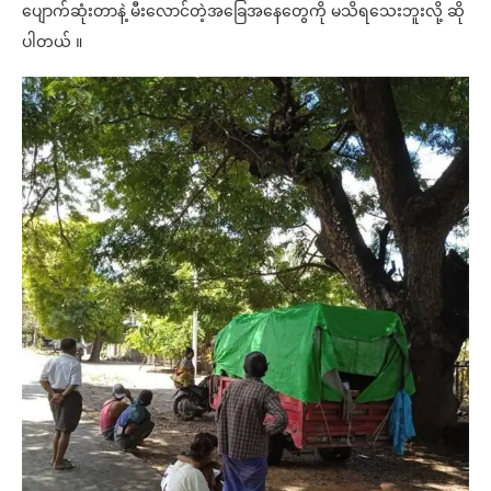
ပျောက်ဆုံးတာနဲ့ မီးလောင်တဲ့အခြေအနေတွေကို မသိရသေးဘူးလို့ ဆို
ပါတယ် ။