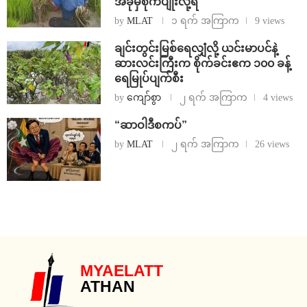
အခုမှစိုက်ပျိုးလို့ရ
by
MLAT
၁ ရက် အကြာက
9 views
ချင်းတွင်းမြစ်ရေလျှံလို့ ယင်းမာပင်နဲ့
ဆားလင်းကြီးက စိုက်ခင်းဧက ၁၀၀ ခန့်
ရေမြုပ်ပျက်စီး
by
ကျော်စွာ
၂ ရက် အကြာက
4 views
“ဆာဝါဒီစကပ်”
by
MLAT
၂ ရက် အကြာက
26 views
MYAELATT
ATHAN