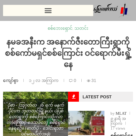
စစ်ဘေးရှောင်
,
သတင်း
နမခအနီးက အနောက်ဇီးတောကြီးရွာကို
စစ်ကော်မရှင်စစ်ကြောင်း ဝင်ရောက်မီးရှို့
နေ
ကျော်စွာ
၁၂ လ အကြာက
0
31
LATEST POST
ပုံစာ - ဩဂုတ်လ ၂၆ ရက် မနက်
ပိုင်းက ဘုတလင်မြို့နယ်၊ ပဲပြစ်
by
MLAT
တောရွာကို စစ်ကြောင်းထိုးလာ
၉ နာရီ အ
တာကြောင့် ဒေသခံတွေ စစ်ရှောင်
ကြာက
17 views
နေရစဥ်။ (ဓာတ်ပုံ - ဒေါင်းရာဇာ
ပင်မသပိတ်အဖွဲ့)
⁨စစ်ရှောင်နေ