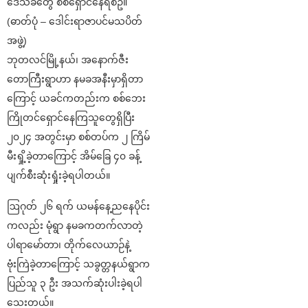
ဒေသခံတွေ စစ်ရှောင်နေရစဥ်။
(ဓာတ်ပုံ – ဒေါင်းရာဇာပင်မသပိတ်
အဖွဲ့)
ဘုတလင်မြို့နယ်၊ အနောက်ဇီး
တောကြီးရွာဟာ နမခအနီးမှာရှိတာ
ကြောင့် ယခင်ကတည်းက စစ်ဘေး
ကြိုတင်ရှောင်နေကြသူတွေရှိပြီး
၂၀၂၄ အတွင်းမှာ စစ်တပ်က ၂ ကြိမ်
မီးရှို့ခဲ့တာကြောင့် အိမ်ခြေ ၄၀ ခန့်
ပျက်စီးဆုံးရှုံးခဲ့ရပါတယ်။
ဩဂုတ် ၂၆ ရက် ယမန်နေ့ညနေပိုင်း
ကလည်း မုံရွာ နမခကတက်လာတဲ့
ပါရာမော်တာ၊ တိုက်လေယာဉ်နဲ့
ဗုံးကြဲခဲ့တာကြောင့် သခွတ္တနယ်ရွာက
ပြည်သူ ၃ ဦး အသက်ဆုံးပါးခဲ့ရပါ
သေးတယ်။