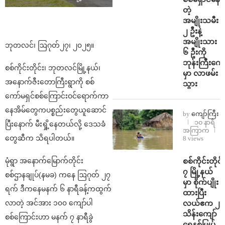
တဲ့
အမျိုးသမီး
၂ ဦးနဲ့
အမျိုးသား
ဘုတလင်၊ ဩဂုတ်၂၇၊ ၂၀၂၅။
၆ ဦးကို
ဘုန်းကြီးကျေ
စစ်ကိုင်းတိုင်း၊ ဘုတလင်မြို့နယ်၊
မှာ လာဖမ်း
အနောက်ဇီးတောကြီးရွာကို စစ်
သွား
ကော်မရှင်စစ်ကြောင်းဝင်ရောက်ကာ
နေအိမ်တွေကပစ္စည်းတွေယူဆောင်
by
ကျော်ကြီး
၁၀ နာရီ
ပြီးနောက် မီးရှို့နေတယ်လို့ ဒေသခံ
အကြာက
တွေဆီက သိရပါတယ်။
8 views
⁨စစ်ကိုင်းတိုင်း
မုံရွာ အနောက်မြောက်တိုင်း
၇ မြို့နယ်
စစ်ဌာနချုပ်(နမခ) ကနေ ဩဂုတ် ၂၇
မှာ စိုက်ပျိုး
ရက် ဒီကနေမနက် ၆ နာရီခန့်ကထွက်
ထားပြီး
လယ်ဧက ၂
လာတဲ့ အင်အား ၁၀၀ ကျော်ပါ
သိန်း​ကျော်
စစ်ကြောင်းဟာ မနက် ၇ နာရီခွဲ
ရေနစ်မြုပ်