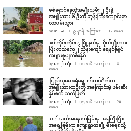
⁨စစ်ရှောင်နေတဲ့အမျိုးသမီး ၂ ဦးနဲ့
အမျိုးသား ၆ ဦးကို ဘုန်းကြီးကျောင်းမှာ
လာဖမ်းသွား
by
MLAT
၉ နာရီ အကြာက
17 views
⁩ ⁨စစ်ကိုင်းတိုင်း ၇ မြို့နယ်မှာ စိုက်ပျိုးထား
ပြီး လယ်ဧက ၂ သိန်း​ကျော် ရေနစ်မြုပ်
အများစုပျက်စီးနိုင်
by
ကျော်ကြီး
၁၀ နာရီ အကြာက
8
views
⁩ ⁨ပြည်သူဆေးရုံရှေ့ စစ်တပ်ဂိတ်က
အမျိုးသားတဦးကို အကြောင်းမဲ့ ဖမ်းဆီး
နှိပ်စက် သတ်ဖြတ်
by
ကျော်ကြီး
၁၅ နာရီ အကြာက
20
views
⁩ ⁨ဝက်လက်အနောက်ခြမ်းမှာ ရေကြီးပြီး၊
အရှေ့ခြမ်းက ကျေးရွာတချို့ မိုးရေရလို့