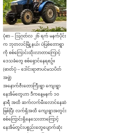
ပုံစာ – ဩဂုတ်လ ၂၆ ရက် မနက်ပိုင်း
က ဘုတလင်မြို့နယ်၊ ပဲပြစ်တောရွာ
ကို စစ်ကြောင်းထိုးလာတာကြောင့်
ဒေသခံတွေ စစ်ရှောင်နေရစဥ်။
(ဓာတ်ပုံ – ဒေါင်းရာဇာပင်မသပိတ်
အဖွဲ့)
အနောက်ဇီးတောကြီးရွာ ကျေးရွာ
နေအိမ်တွေဟာ ဒီကနေ့မနက် ၁၀
နာရီ အထိ ဆက်လက်မီးလောင်နေဆဲ
ဖြစ်ပြီး လက်ရှိအထိ ကျေးရွာအတွင်း
စစ်ကြောင်းရှိနေသေးတာကြောင့်
နေအိမ်တွင်းပစ္စည်းတွေပျောက်ဆုံး