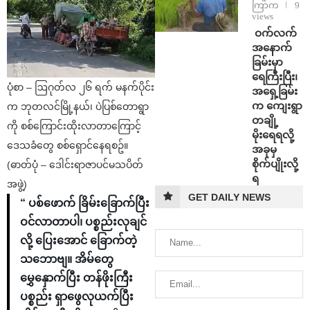
ကြာက
9
views
⁩ ⁨ဝက်လက်
အနောက်
ခြမ်းမှာ
ရေကြီးပြီး၊
ပုံစာ – ဩဂုတ်လ ၂၆ ရက် မနက်ပိုင်း
အရှေ့ခြမ်း
က ကျေးရွာ
က ဘုတလင်မြို့နယ်၊ ပဲပြစ်တောရွာ
တချို့
ကို စစ်ကြောင်းထိုးလာတာကြောင့်
မိုးရေရလို့
ဒေသခံတွေ စစ်ရှောင်နေရစဥ်။
အခုမှ
စိုက်ပျိုးလို့
(ဓာတ်ပုံ – ဒေါင်းရာဇာပင်မသပိတ်
ရ
အဖွဲ့)
GET DAILY NEWS
“ ပစ်ဖောက် ခြိမ်းခြောက်ပြီး
ဝင်လာတာပါ၊ ပစ္စည်းလုချင်
လို့ ပြေးအောင် ခြောက်တဲ့
သဘောဗျ။ အိမ်တွေ
မွှေနှောက်ပြီး တန်ဖိုးကြီး
ပစ္စည်း ရှာဖွေလုယက်ပြီး