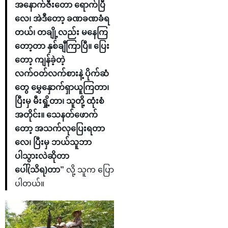
အနောက်ဇီးတော ရောက်ပြီ
လေ၊ အဲဒီတော့ ခဏခဏခံရ
တယ်၊ တချို့လည်း မနေကြ
တော့တာ နှစ်ချီကြာပြီ။ ပြေး
တော့ ကျန်ခဲ့တဲ့
လက်ဝတ်လက်စားနဲ့ ပိုက်ဆံ
တွေ မွှေနှောက်ရှာယူကြတာ၊
ပြီးမှ မီးရှို့တာ၊ သူတို့ ထုံးစံ
အတိုင်း။ သေနတ်ဖောက်
တော့ အသက်လုပြေးရတာ
လေ၊ ပြီးမှ ဘယ်သူဘာ
ပါသွားလဲဆိုတာ
ပေါ်(သိရ)တာ”
လို့ သူက ပြော
ပါတယ်။