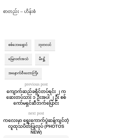
စာတည်း – ဟိန်းစံ
စစ်ဘေးရှောင်
ဘုတလင်
မြေလတ်အသံ
မီးရှို့
အနောက်ဇီးတောကြီး
previous post
ကျောက်ဆည်ခရိုင်တပ်ရင်း ၂ က
ဆေးတပ်သား ၁ ဦးအပါ ၂ ဦး စစ်
ကော်မရှင်ဆီဘက်ပြောင်း
next post
ကလေးမှာ ရွေးကောက်ပွဲဆန့်ကျင်တဲ့
လူထုသပိတ်ပြုလုပ် (PHOTOS
NEW)