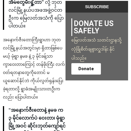
အိမ်တွေမီးရှို့တာ”
လို့ ဘုတ
လင်မြို့နယ်ပအဖအဖွဲ့ဝင်တ
ဦးက မြေလတ်အသံကို ပြော
DONATE US
ပါတယ်။
SAFELY
အနောက်ဇီးတောကြီးရွာဟာ ဘုတ
မြေလတ်အသံ သတင်းဌာနသို့
လင်မြို့နယ်အတွင်းမှာ ရှိတာဖြစ်ပေ
လုံခြုံစိတ်ချစွာလှူဒါန်း နိုင်
မယ့် မုံရွာ နမခ နဲ့ ၃ မိုင်ခန့်သာ
ပါသည်။
ကွာဝေးတာကြောင့် တန်ဖိုးကြီး လက်
Donate
ဝတ်ရတနာတွေကိုတောင် မ
ယူဆောင်နိုင်ဘဲ ကိုယ်လွတ်ရုန်းပြေး
ခဲ့ရတာလို့ ရွာခံအမျိုးသားတဦးက
လည်း ပြောပါတယ်။
“အနောက်ဇီးတောနဲ့ နမခ က
၃ မိုင်လောက်ပဲ ဝေးတာ၊ မုံရွာ
မြို့အဝင် ဆိုင်းဘုတ်ကျော်ရင်