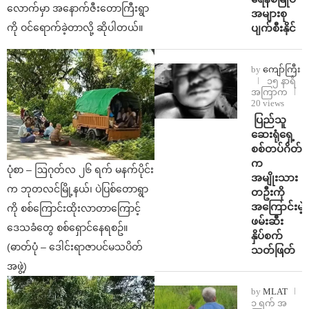
လောက်မှာ အနောက်ဇီးတောကြီးရွာ
အများစု
ပျက်စီးနိုင်
ကို ဝင်ရောက်ခဲ့တာလို့ ဆိုပါတယ်။
by
ကျော်ကြီး
၁၅ နာရီ
အကြာက
20 views
⁩ ⁨ပြည်သူ
ဆေးရုံရှေ့
စစ်တပ်ဂိတ်
က
ပုံစာ – ဩဂုတ်လ ၂၆ ရက် မနက်ပိုင်း
အမျိုးသား
က ဘုတလင်မြို့နယ်၊ ပဲပြစ်တောရွာ
တဦးကို
အကြောင်းမဲ့
ကို စစ်ကြောင်းထိုးလာတာကြောင့်
ဖမ်းဆီး
ဒေသခံတွေ စစ်ရှောင်နေရစဥ်။
နှိပ်စက်
(ဓာတ်ပုံ – ဒေါင်းရာဇာပင်မသပိတ်
သတ်ဖြတ်
အဖွဲ့)
by
MLAT
၁ ရက် အ