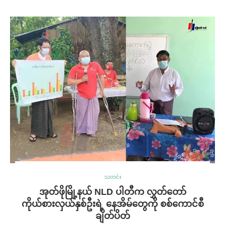
သတင်း
အုတ်ဖိုမြို့နယ် ​NLD ပါတီက လွှတ်တော်
ကိုယ်စားလှယ်နှစ်ဦးရဲ့ နေအိမ်တွေကို စစ်ကောင်စီ
ချိတ်ပိတ်