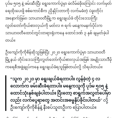
ပုဒ်မ ၅၀၅ နဲ့ ဖမ်းဆီးပြီး ရွေးကောက်ပွဲမှာ မဲလိမ်မဲခိုးကြောင်း လက်မှတ်
ရေထိုးပေးဖို့ စစ်ကောင်စီက ညှိနှိုင်းတာကို လက်မခံတဲ့ ပဲခူးတိုင်း
အနောက်ခြမ်း၊ သာယာဝတီမြို့က ရွေးချယ်ခံ တိုင်းဒေသကြီး
လွှတ်တော်ကိုယ်စားလှယ်ကို မတ်လ ၈ ရက် မနေ့ကမနက်ပိုင်းက
သာယာဝတီထောင်တွင်းတရားရုံးကနေ ထောင်ဒဏ် ၃ နှစ် ချမှတ်ခဲ့ပါ
တယ်။
ဦးကျော်ကိုကိုစိန်ဆိုသူဖြစ်ပြီး ၂၀၂၀ ရွေးကောက်ပွဲမှာ သာယာဝတီ
မြို့နယ် တိုင်းဒေသကြီးလွှတ်တော်ကိုယ်စားလှယ်အဖြစ် အမျိုးသားဒီီမို
ကရေစီအဖွဲ့ချုပ်ကနေ ရွေးချယ်ခံရသူဖြစ်တယ်လို့ သိရပါတယ်။
“သူက ၂၀၂၀ မှာ ရွေးချယ်ခံရတာပါ။ လွန်ခဲ့တဲ့ ၄ လ
လောက်က ဖမ်းဆီးခံရတာပါ။ မနေ့ကသူကို ပုဒ်မ ၅၀၅ နဲ့
ထောင်သုံးနှစ်ချခဲ့ပါတယ်။ ပြီးတော့ စာရွက်အလွတ်ပေါ်မှာ
လည်း လက်ပွေရာတွေ အတင်းအဓမ္မနှိပ်ခိုင်းပါတယ်
” လို့
ဦးကျော်ကိုကိုစိန်နဲ့ နီးစပ်သူတဦးက ပြောပါတယ်။