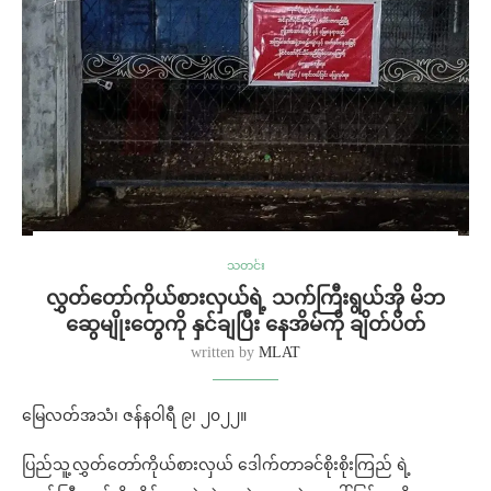
သတင်း
လွှတ်တော်ကိုယ်စားလှယ်ရဲ့ သက်ကြီးရွယ်အို‌ မိဘ
ဆွေမျိုးတွေကို နှင်ချပြီး နေအိမ်ကို ချိတ်ပိတ်
written by
MLAT
မြေလတ်အသံ၊ ဇန်နဝါရီ ၉၊ ၂၀၂၂။
ပြည်သူ့လွှတ်တော်ကိုယ်စားလှယ် ဒေါက်တာခင်စိုးစိုးကြည် ရဲ့