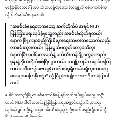
တွေထွက်ပေါ်ခဲ့ပြီး ဘယ်နေရာမှာထိန်းသိမ်းထားတယ် ဆိုတာ တိကျစွာ
မပြောနိုင်သေးချိန်မှာပဲ သံသယရှိတဲ့ဒေသခံတချို့ကို စစ်ကောင်စီက
လိုက်လံဖမ်းဆီးနေတာပါ။
“အဖမ်းခံနေရတာကတော့ ဆက်တိုက်ပဲ အရင် NLD
ပြန်ကြားရေးလုပ်ခဲ့ဖူးသူလည်း အဖမ်းခံလိုက်ရတယ်။
နောက် မြို့ကနာမည်ကြီးစီးပွားရေးသမားတယောက်လည်း
လာဖမ်းသွားတယ်။ ပြန်လွှတ်မလွှတ်တော့မသိဘူး
နောက်ပြီး ပေါင်းတလည်နဲ့ ဝက်ထီးကန်မြို့တွေမှာလည်း
ဖုန်းနဲ့လိုက်တိုက်စစ်ပြီး ရှာတယ်။ တချို့လည်း ရှောင်နေကြ
တယ်။ ကိုကျော်ဇေယျနဲ့ ဆက်စပ်မှုရှိတယ်မရှိဘူးကတော့
သေချာမပြောနိုင်ဘူး”
လို့ မြို့ခံအမျိုးသားတဦးကပြောပါ
တယ်။
ပေါင်းတလည်မြို့က စစ်ကောင်စီခန့် ရပ်ကွက်အုပ်ချုပ်ရေးမှူးတဦး၊
ယခင် NLD ပါတီသတင်းနဲ့ပြန်ကြားရေးအဖွဲ့ဝင်တဦး၊ စီးပွားရေး
လုပ်ငန်းရှင်တဦးနဲ့ အခြား ဖမ်းဆီးခံရသူ ၅ ဦးထက်မနည်းရှိတယ်လို့