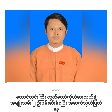
သတင်း
တောင်တွင်းကြီး လွှတ်တော်ကိုယ်စားလှယ်နဲ့
အမျိုးသမီး ၂ ဦးဖမ်းဆီးခံရပြီး အဆက်သွယ်ပြတ်
နေ