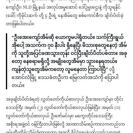
ကျော်ဦး၊ NLD မြို့နယ် အလုပ်အမှုဆောင် ဒေါ်ဥမ္မာဌေးနဲ့ ကိုသူရနိုင်
(ခေါ်) ကိုမိုင်းဆက် တို့ ၄ ဦးရဲ့ နေအိမ်တွေ စစ်ကောင်စီက ချိတ်ပိတ်ခဲ့
တာဖြစ်ပါတယ်။
“ဦးအေးကျော်အိမ်ဆို ယောက္ခမပါရှိတယ်။ သက်ကြီးရွယ်
အိုပေါ့ အသက်က ၇၀ နီးပါး ရှိနေပြီ၊ မိသားစုတွေနေတဲ့ အိမ်
ကို သူတို့အပြင်ခဏသွားတုန်း ဝင်ပြီးချိတ်ပိတ်ပစ်တာ။ အခု
တော့ နေစရာမရှိလို့ အမျိုးတွေအိမ်မှာ သွားနေရတယ်။
ကျန်တဲ့သူတွေအိမ်ကတော့ လူမနေတာ ကြာပါပြီ”
လို့
အောင်လံမြို့ ဒေသခံတဦးက မြေလတ်အသံကို ပြောပါ
တယ်။
အခုချိတ်ပိတ်ခံရတဲ့ လွှတ်တော်ကိုယ်စားလှယ် ဦးအေးကျော်မှာ တိုင်း
ဒေသကြီး အမှတ် (၂) လွှတ်တော်ကိုယ်စားလှယ်ဖြစ်ပြီး၊ အမှတ် (၁)
လွှတ်တော်ကိုယ်စားလှယ် ဦးဇော်မင်းမှာ မကွေးတိုင်းဒေသကြီး
အစိုးရအဖွဲ့ဝင် ဝန်ကြီးတပါးဖြစ်လို့ အာဏာသိမ်းစဉ်ကာလကတည်းက
ဖမ်းဆီးထိန်းသိမ်းခံထားရကာ အခုလို နိုင်ငံရေးနဲ့ပတ်သက်သူတွေရဲ့