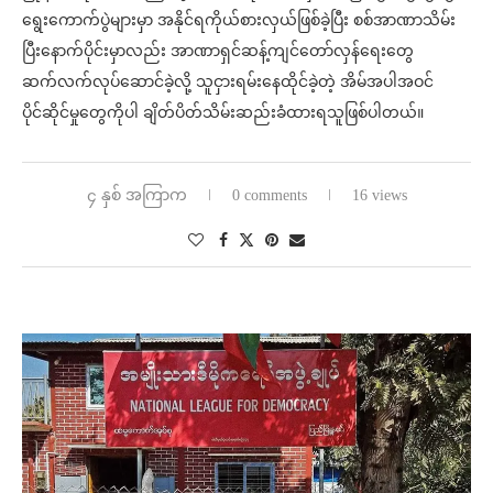
ရွေးကောက်ပွဲများမှာ အနိုင်ရကိုယ်စားလှယ်ဖြစ်ခဲ့ပြီး စစ်အာဏာသိမ်း
ပြီးနောက်ပိုင်းမှာလည်း အာဏာရှင်ဆန့်ကျင်တော်လှန်ရေးတွေ
ဆက်လက်လုပ်ဆောင်ခဲ့လို့ သူငှားရမ်းနေထိုင်ခဲ့တဲ့ အိမ်အပါအဝင်
ပိုင်ဆိုင်မှုတွေကိုပါ ချိတ်ပိတ်သိမ်းဆည်းခံထားရသူဖြစ်ပါတယ်။
၄ နှစ် အကြာက
0 comments
16 views