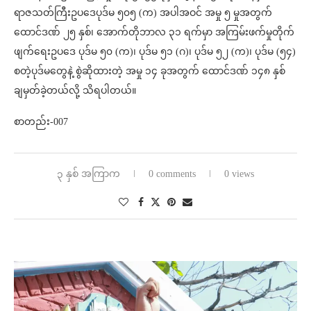
ရာဇသတ်ကြီးဥပဒေပုဒ်မ ၅၀၅ (က) အပါအဝင် အမှု ၅ မှုအတွက်
ထောင်ဒဏ် ၂၅ နှစ်၊ အောက်တိုဘာလ ၃၁ ရက်မှာ အကြမ်းဖက်မှုတိုက်
ဖျက်ရေးဥပဒေ ပုဒ်မ ၅၀ (က)၊ ပုဒ်မ ၅၁ (ဂ)၊ ပုဒ်မ ၅၂ (က)၊ ပုဒ်မ (၅၄)
စတဲ့ပုဒ်မတွေနဲ့ စွဲဆိုထားတဲ့ အမှု ၁၄ ခုအတွက် ထောင်ဒဏ် ၁၄၈ နှစ်
ချမှတ်ခဲ့တယ်လို့ သိရပါတယ်။
စာတည်း-007
၃ နှစ် အကြာက
0 comments
0 views