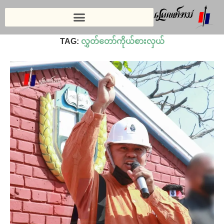
Home
»
လွှတ်တော်ကိုယ်စားလှယ်
TAG:
လွှတ်တော်ကိုယ်စားလှယ်