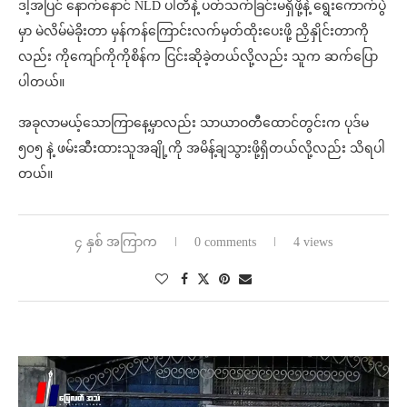
ဒါ့အပြင် နောက်နောင် NLD ပါတီနဲ့ ပတ်သက်ခြင်းမရှိဖို့နဲ့ ရွေးကောက်ပွဲ
မှာ မဲလိမ်မဲခိုးတာ မှန်ကန်ကြောင်းလက်မှတ်ထိုးပေးဖို့ ညှိနှိုင်းတာကို
လည်း ကိုကျော်ကိုကိုစိန်က ငြင်းဆိုခဲ့တယ်လို့လည်း သူက ဆက်ပြော
ပါတယ်။
အခုလာမယ့်သောကြာနေ့မှာလည်း သာယာဝတီထောင်တွင်းက ပုဒ်မ
၅၀၅ နဲ့ ဖမ်းဆီးထားသူအချို့ကို အမိန့်ချသွားဖို့ရှိတယ်လို့လည်း သိရပါ
တယ်။
၄ နှစ် အကြာက
0 comments
4 views