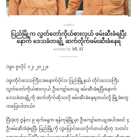
သတင်း
ပြည်မြို့က လွှတ်တော်ကိုယ်စားလှယ် ဖမ်းဆီးခံရပြီး
နောက် ဒေသခံတချို့ ဆက်တိုက်ဖမ်းဆီးခံနေရ
written by
MLAT
ပဲခူး၊ ဇူလိုင် ၁၂၊ ၂၀၂၂။
ပဲခူးတိုင်းဒေသကြီး(အနောက်ပိုင်း)၊ ပြည်မြို့နယ် တိုင်းဒေသကြီး
လွှတ်တော်ကိုယ်စားလှယ် ဦးကျော်ဇေယျ ဖမ်းဆီးခံရပြီးနောက်
ဒေသခံတချို့ကို ဆက်တိုက်ဆိုသလို ဖမ်းဆီးခံနေရတယ်လို့ မြို့ခံတွေ
ကပြောပါတယ်။
ပြီးခဲ့တဲ့ ဇွန်လ ၉ ရက်နေ့က ရန်ကုန်မြို့မှာ ဦးကျော်ဇေယျအပါအဝင် ၄
ဦးဖမ်းဆီးခံခဲ့ရပြီး ပြည်မြို့ကို လွှဲပြောင်းပေးလိုက်တယ်ဆိုတဲ့ သတင်း