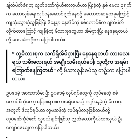
ချိတ်ပိတ်ခံရတဲ့ လွှတ်တော်ကိုယ်စားလှယ်ဟာ ပြီးခဲ့တဲ့ နှစ် မေလ ၃ရက်
က တော်လှန်‌ရေးလုပ်ငန်းဆောင်ရွက်နေစဥ် မတော်တဆမှုတခုကြောင့်
ကျဆုံးသွားခဲ့သူဖြစ်ပြီး ဒီနေ့မှာ နေအိမ်ကို စစ်ကောင်စီက ချိတ်ပိတ်
လိုက်တာကြောင့် ကျန်ခဲ့တဲ့ မိသားစုတွေဟာ အိမ်ငှားပြီး နေနေရတယ်
လို့ ဒေသခံတဦးက ပြောပါတယ်။
” သူ့မိသားစုက လက်ရှိအိမ်ငှားပြီး နေနေရတယ် သားလေး
ရယ် သမီးလေးရယ် အမျိုးသမီးရယ်ပေါ့၊ သူတို့က အရမ်း
ကြောက်နေကြတယ်”
လို့ ‌မိသားစုနီးစပ်သူ တဦးက ပြောပါ
တယ်။
ဥပဒေမဲ့ အာဏာသိမ်းပြီး ဥပဒေမဲ့ လုပ်ရပ်တွေကို လုပ်နေတဲ့ စစ်
ကောင်စီကိုတော့ ပြောစရာ စကားမရှိပေမယ့် ကျန်နေခဲ့တဲ့ မိသားစု
အတွက် ဒီလုပ်ရပ်ဟာ လူမဆန်တဲ့ လုပ်ရပ်တခုဖြစ်တယ်လို့
လုပ်ဖော်ကိုင်ဖက် သူငယ်ချင်းဖြစ်သူ လွှတ်တော်ကိုယ်စားလှယ် ဦး
ကျော်ဇေယျက ပြောပါတယ်။