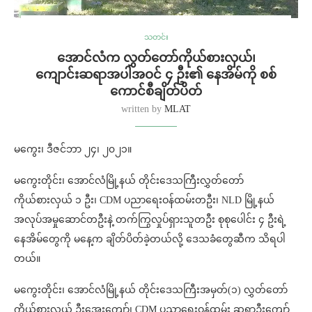
သတင်း
အောင်လံက လွှတ်တော်ကိုယ်စားလှယ်၊
ကျောင်းဆရာအပါအဝင် ၄ ဦး၏ နေအိမ်ကို စစ်
ကောင်စီချိတ်ပိတ်
written by
MLAT
မကွေး၊ ဒီဇင်ဘာ ၂၄၊ ၂၀၂၁။
မကွေးတိုင်း၊ အောင်လံမြို့နယ် တိုင်းဒေသကြီးလွှတ်တော်
ကိုယ်စားလှယ် ၁ ဦး၊ CDM ပညာရေးဝန်ထမ်းတဦး၊ NLD မြို့နယ်
အလုပ်အမှုဆောင်တဦးနဲ့ တက်ကြွလှုပ်ရှားသူတဦး စုစုပေါင်း ၄ ဦးရဲ့
နေအိမ်တွေကို မနေ့က ချိတ်ပိတ်ခဲ့တယ်လို့ ဒေသခံတွေဆီက သိရပါ
တယ်။
မကွေးတိုင်း၊ အောင်လံမြို့နယ် တိုင်းဒေသကြီးအမှတ်(၁) လွှတ်တော်
ကိုယ်စားလှယ် ဦးအေးကျော်၊ CDM ပညာရေးဝန်ထမ်း ဆရာဦးကျော်