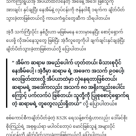
သက်ကြီးရွယ်အို အိပ်ယာထဲလဲနေတဲ့ အဖေနဲ့ အဒေါ်ဖြစ်သူကို
အားချင်း နှင်ချပြီး နေအိမ်နဲ့ လုပ်ငန်းကို ဇန်နဝါရီ ၁ရက်က ချိတ်ပိတ်
သွားခဲ့တာဖြစ်တယ်လို့ ကာယကံရှင်တွေဆီက သိရပါတယ်။
အဲ့ဒီ သက်ကြီးပိုင်း နှစ်ဦးဟာ မဖြစ်မနေ ဘေးမှာနေပြီး စောင့်ရှောက်
ပေးဖို့ လိုအပ်နေသူတွေ ဖြစ်ပြီး အဲ့ဒီလူတွေကိုပါ ချက်ချင်းနှင်ချခဲ့ပြီး
ချိတ်ပိတ်သွားခဲ့တာဖြစ်တယ်လို့ ပြောပါတယ်။
” အိမ်က ဆရာမ အမည်ပေါက် ဟုတ်တယ်၊ မိသားစုပိုင်
နေအိမ်ပေါ့ ၊ အဲ့ဒီမှာ ဆရာမ ရဲ့ အဖေက အသက် ၉၀ပေါ့၊
လေဖြတ်ထားလို့ အိပ်ယာထဲမှာ လှဲနေရတာဖြစ်တယ်၊
ဆရာမရဲ့ အဒေါ်ကလည်း အသက် ၈၀ အရိုးကျည်းပေါင်း
ကြောင့် ပက်လက်ပဲ ဖြစ်တယ်၊ သူတို့ကို ပြုစုစောင့်ရှောက်ရ
တဲ့ ဆရာမရဲ့ တူတွေလည်းရှိတယ်”
လို့ ပြောပါတယ်။
စစ်ကောင်စီကချိတ်ပိတ်ခဲ့တဲ့ KS2K ရေသန့်စက်ရုံဟာလည်း ဒေါ်ခင်စိုး
စိုးကြည်ရဲ့ အစုရှယ်ရာ မပါဝင်တော့ပဲ မောင်ဖြစ်သူနဲ့ အများပိုင်
လုပ်ငန်းကို ချိတ်ပိတ်သွားခဲ့တာဖြစ်တယ်လို့ ပြောပါတယ်။