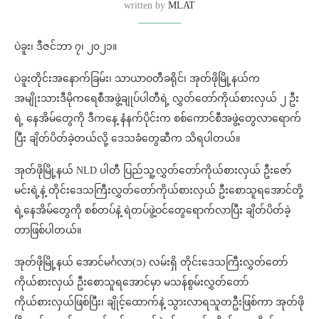
written by
MLAT
ပဲခူး၊ ဒီဇင်ဘာ ၇၊ ၂၀၂၁။
ပဲခူးတိုင်းအနောက်ခြမ်း၊ သာယာဝတီခရိုင်၊ အုတ်ဖိုမြို့နယ်က
အမျိုးသားဒီမိုကရေစီအဖွဲ့ချုပ်ပါတီရဲ့ လွှတ်တော်ကိုယ်စားလှယ် ၂ ဦး
ရဲ့ နေအိမ်တွေကို ဒီကနေ့ နံနက်ပိုင်းက စစ်ကောင်စီအဖွဲ့တွေလာရောက်
ပြီး ချိတ်ပိတ်ခဲ့တယ်လို့ ဒေသခံတွေဆီက သိရပါတယ်။
အုတ်ဖိုမြို့နယ် NLD ပါတီ ပြည်သူ့လွှတ်တော်ကိုယ်စားလှယ် ဦးဇော်
မင်းရဲ့နဲ့ တိုင်းဒေသကြီးလွှတ်တော်ကိုယ်စားလှယ် ဦးစောသူရအောင်တို့
ရဲ့နေအိမ်တွေကို စစ်တပ်နဲ့ ရဲတပ်ဖွဲ့ဝင်တွေရောက်လာပြီး ချိတ်ပိတ်ခဲ့
တာဖြစ်ပါတယ်။
အုတ်ဖိုမြို့နယ် အောင်မင်္ဂလာ(၁) လမ်းရှိ တိုင်းဒေသကြီးလွှတ်တော်
ကိုယ်စားလှယ် ဦးစောသူရအောင်မှာ မသန်စွမ်းလွှတ်တော်
ကိုယ်စားလှယ်ဖြစ်ပြီး၊ ချိုင့်ထောက်နဲ့ သွားလာရသူတဦးဖြစ်ကာ အုတ်ဖို