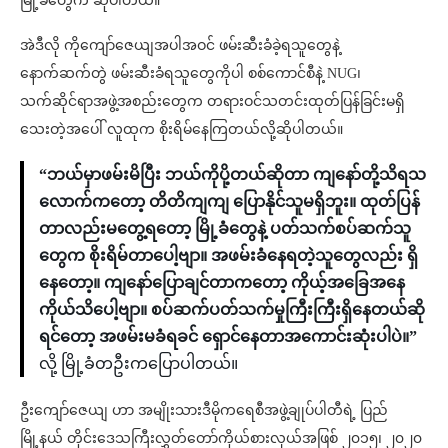
မြို့ခံတွေက ဆိုပါတယ်။
အဲဒီလို ကိုကျော်ဇေယျအပါအဝင် ဖမ်းဆီးခံခဲ့ရသူတွေနဲ့
နောက်ဆက်တွဲ ဖမ်းဆီးခံရသူတွေကိုပါ စစ်ကောင်စီနဲ့ NUG၊
သက်ဆိုင်ရာအဖွဲ့အစည်းတွေက တရားဝင်သတင်းထုတ်ပြန်ခြင်းမရှိ
သေးတဲ့အပေါ် လူထုက စိုးရိမ်နေကြတယ်လို့ဆိုပါတယ်။
“ဘယ်မှာဖမ်းမိပြီး ဘယ်ကိုပို့တယ်ဆိုတာ ကျနော်တို့သိရသ
လောက်ကတော့ တိတိကျကျ ပြောနိုင်သူမရှိဘူး။ ထုတ်ပြန်
တာလည်းမတွေ့ရတော့ မြို့ခံတွေနဲ့ ပတ်သက်စပ်ဆက်သူ
တွေက စိုးရိမ်တာပေါ့ဗျာ။ အဖမ်းခံနေရတဲ့သူတွေလည်း ရှိ
နေတော့။ ကျနော်ပြောချင်တာကတော့ ကိုယ့်အခြေအနေ
ကိုယ်သိပေါ့ဗျာ။ စပ်ဆက်ပတ်သက်မှုကြီးကြီးရှိနေတယ်ဆို
ရင်တော့ အဖမ်းမခံရခင် ရှောင်နေတာအကောင်းဆုံးပါပဲ။”
လို့ မြို့ခံတဦးကပြောပါတယ်။
ဦးကျော်ဇေယျ ဟာ အမျိုးသားဒီမိုကရေစီအဖွဲ့ချုပ်ပါတီရဲ့ ပြည်
မြို့နယ် တိုင်းဒေသကြီးလွှတ်တော်ကိုယ်စားလှယ်အဖြစ် ၂၀၁၅၊ ၂၀၂၀