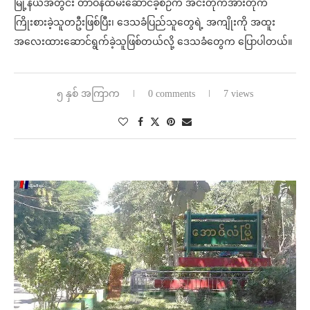
မြို့နယ်အတွင်း တာဝန်ထမ်းဆောင်ခဲ့စဉ်က အင်းတိုက်အားတိုက်
ကြိုးစားခဲ့သူတဦးဖြစ်ပြီး၊ ဒေသခံပြည်သူတွေရဲ့ အကျိုးကို အထူး
အလေးထားဆောင်ရွက်ခဲ့သူဖြစ်တယ်လို့ ဒေသခံတွေက ပြောပါတယ်။
၅ နှစ် အကြာက
0 comments
7 views