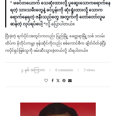
” ဖခင်တယောက် ‌သေဆုံးထားလို့ ပူဆွေးသောကရောက်နေ
ရတဲ့ သားသမီးတွေနဲ့ ခင်ပွန်းကို ဆုံးရှုံးထားလို့ သောက
ရောက်နေရတဲ့ ဇနီးသည်တွေ အတွက်ကို တော်တော်လူမ
ဆန်တဲ့ လုပ်ရပ်ပေါ့ “
လို့ ပြောပါတယ်။
ပြီးခဲ့တဲ့ ရက်ပိုင်းအတွင်းကလည်း ပြည်မြို့ ခေတ္တရာမြို့သစ် ၁လမ်း
ထိပ်က မိုဘိုင်းကမ္ဘာ ဖုန်းဆိုင်ကိုလည်း စစ်ကောင်စီက ချိတ်ပိတ်ခဲ့ပြီး
ကပိုင်ရှင်ဖြစ်သူကို ဖမ်းဆီးသွားခဲ့တယ်လို့ သိရပါတယ်။
၄ နှစ် အကြာက
0 comments
3 views