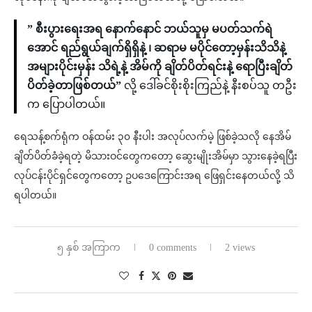
” စီးပွားရေးအရ နောက်နောင် ဘယ်သူမှ မပတ်သက်ရဲ
အောင် ရည်ရွယ်ချက်ရှိရှိနဲ့ ၊ ဆရာမ မပိုင်တော့မှန်းသိသိနဲ့
အများပိုင်းမှန်း သိရဲ့နဲ့ အိမ်ကို ချိတ်ပိတ်ရင်းနဲ့ ရောပြီးချိတ်
ပိတ်ခဲ့တာဖြစ်တယ်”
လို့ ‌ဒေါ်ခင်စိုးစိုးကြည်နဲ့ နီးစပ်သူ တဦး
က ပြောပါတယ်။
ရေသန့်စက်ရုံက ဝန်ထမ်း ၃၀ နီးပါး အလုပ်လက်မဲ့ ဖြစ်ခဲ့သလို နေအိမ်
ချိတ်ပိတ်ခံခဲ့ရတဲ့ မိသားဝင်တွေကတော့ ဆွေးမျိုးအိမ်မှာ သွားနေခဲ့ရပြီး
လုပ်ငန်းပိုင်ရှင်တွေကတော့ ဥပဒေကြောင်းအရ ဖြေရှင်းနေတယ်လို့ သိ
ရပါတယ်။
၅ နှစ် အကြာက
0 comments
2 views