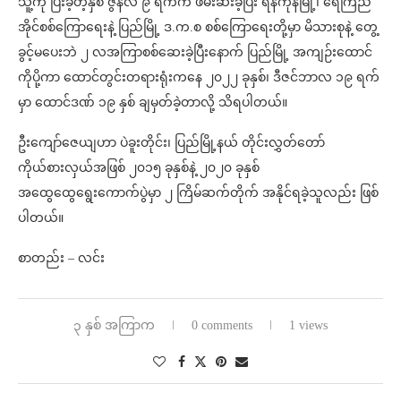
သူ့ကို ပြီးခဲ့တဲ့နှစ် ဇွန်လ ၉ ရက်က ဖမ်းဆီးခဲ့ပြီး ရန်ကုန်မြို့၊ ရေကြည်
အိုင်စစ်ကြောရေးနဲ့ ပြည်မြို့ ဒ.က.စ စစ်ကြောရေးတို့မှာ မိသားစုနဲ့ တွေ့
ခွင့်မပေးဘဲ ၂ လအကြာစစ်ဆေးခဲ့ပြီးနောက် ပြည်မြို့ အကျဉ်းထောင်
ကိုပို့ကာ ထောင်တွင်းတရားရုံးကနေ ၂၀၂၂ ခုနှစ်၊ ဒီဇင်ဘာလ ၁၉ ရက်
မှာ ထောင်ဒဏ် ၁၉ နှစ် ချမှတ်ခဲ့တာလို့ သိရပါတယ်။
ဦးကျော်ဇေယျဟာ ပဲခူးတိုင်း၊ ပြည်မြို့နယ် တိုင်းလွှတ်တော်
ကိုယ်စားလှယ်အဖြစ် ၂၀၁၅ ခုနှစ်နဲ့ ၂၀၂၀ ခုနှစ်
အထွေထွေရွေးကောက်ပွဲမှာ ၂ ကြိမ်ဆက်တိုက် အနိုင်ရခဲ့သူလည်း ဖြစ်
ပါတယ်။
စာတည်း – လင်း
၃ နှစ် အကြာက
0 comments
1 views