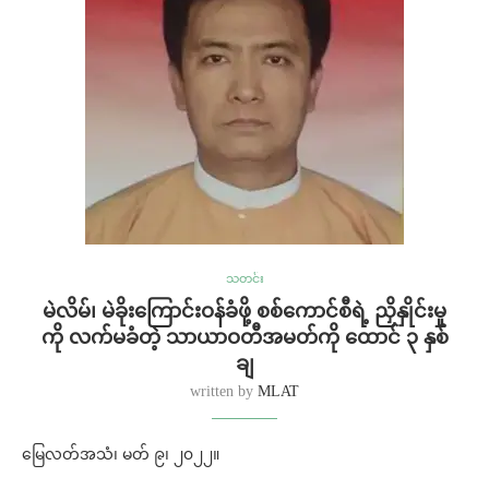
သတင်း
မဲလိမ်၊ မဲခိုးကြောင်းဝန်ခံဖို့ စစ်ကောင်စီရဲ့ ညှိနှိုင်းမှု
ကို လက်မခံတဲ့ သာယာဝတီအမတ်ကို ထောင် ၃ နှစ်
ချ
written by
MLAT
မြေလတ်အသံ၊ မတ် ၉၊ ၂၀၂၂။