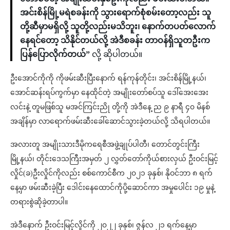
အင်းစိန်မြို့မရဲစခန်းကို သွားရောက်စုံစမ်းတော့လည်း သူ
တို့ဆီမှာမရှိလို့ သူတို့လည်းမသိဘူး၊ နောက်တပတ်လောက်
နေရင်တော့ သိနိုင်တယ်လို့ အဲဒီစခန်း တာဝန်ရှိသူတဦးက
ပြန်ပြောလိုက်တယ်”
လို့ ဆိုပါတယ်။
ဦးအောင်ကိုကို ကိုဖမ်းဆီးပြီးနောက် ရန်ကုန်တိုင်း၊ အင်းစိန်မြို့နယ်၊
အောင်ဆန်းရပ်ကွက်မှာ နေထိုင်တဲ့ အမျိုးတော်စပ်သူ ဒေါ်အေးအေး
လင်းနဲ့ တူမဖြစ်သူ မအင်ကြင်းညို တို့ကို အဲဒီနေ့ ည ၉ နာရီ ၄၀ မိနစ်
အချိန်မှာ လာရောက်ဖမ်းဆီးခေါ်ဆောင်သွားခဲ့တယ်လို့ သိရပါတယ်။
အလားတူ အမျိုးသားဒီမိုကရေစီအဖွဲ့ချုပ်ပါတီ၊ တောင်တွင်းကြီး
မြို့နယ်၊ တိုင်းဒေသကြီးအမှတ် ၂ လွှတ်တော်ကိုယ်စားလှယ် ဦးဝင်းမြင့်
လှိုင်(ခ)ဦးလှိုင်ကိုလည်း စစ်ကောင်စီက ၂၀၂၁ ခုနှစ်၊ နိုဝင်ဘာ ၈ ရက်
နေ့မှာ ဖမ်းဆီးခဲ့ပြီး ဒေါင်းနေထောင်ကိုပို့ဆောင်ကာ အမှုပေါင်း ၁၉ မှုနဲ့
တရားစွဲဆိုခဲ့တာပါ။
အဲဒီနောက် ဦးဝင်းမြင့်လှိုင်ကို ၂၀၂၂ ခုနှစ်၊ ဇွန်လ ၂၁ ရက်နေ့မှာ