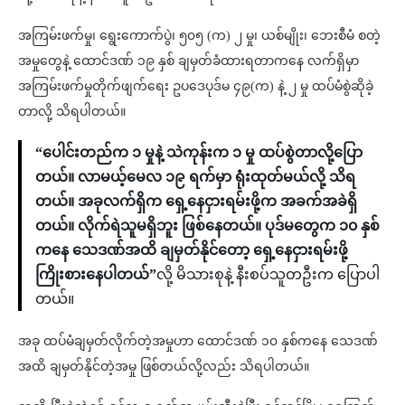
အကြမ်းဖက်မှု၊ ရွေးကောက်ပွဲ၊ ၅၀၅ (က) ၂ မှု၊ ယစ်မျိုး၊ ဘေးစီမံ စတဲ့
အမှုတွေနဲ့ ထောင်ဒဏ် ၁၉ နှစ် ချမှတ်ခံထားရတာကနေ လက်ရှိမှာ
အကြမ်းဖက်မှုတိုက်ဖျက်ရေး ဥပဒေပုဒ်မ ၄၉(က) နဲ့ ၂ မှု ထပ်မံစွဲဆိုခဲ့
တာလို့ သိရပါတယ်။
“ပေါင်းတည်က ၁ မှုနဲ့ သဲကုန်းက ၁ မှု ထပ်စွဲတာလို့ပြော
တယ်။ လာမယ့်မေလ ၁၉ ရက်မှာ ရုံးထုတ်မယ်လို့ သိရ
တယ်။ အခုလက်ရှိက ရှေ့နေငှားရမ်းဖို့က အခက်အခဲရှိ
တယ်။ လိုက်ရဲသူမရှိဘူး ဖြစ်နေတယ်။ ပုဒ်မတွေက ၁၀ နှစ်
ကနေ သေဒဏ်အထိ ချမှတ်နိုင်တော့ ရှေ့နေငှားရမ်းဖို့
ကြိုးစားနေပါတယ်”
လို့ မိသားစုနဲ့ နီးစပ်သူတဦးက ပြောပါ
တယ်။
အခု ထပ်မံချမှတ်လိုက်တဲ့အမှုဟာ ထောင်ဒဏ် ၁၀ နှစ်ကနေ သေဒဏ်
အထိ ချမှတ်နိုင်တဲ့အမှု ဖြစ်တယ်လို့လည်း သိရပါတယ်။