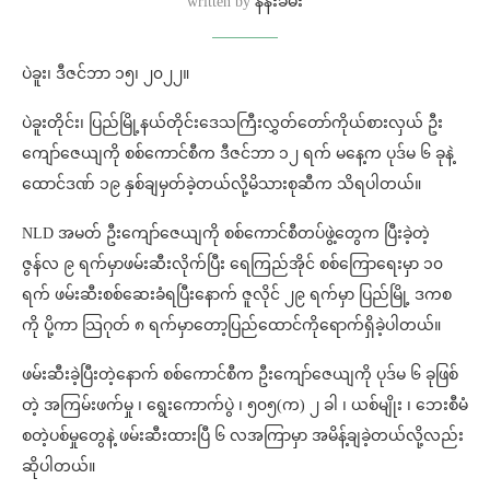
written by
နန်းခမ်း
ပဲခူး၊ ဒီဇင်ဘာ ၁၅၊ ၂၀၂၂။
ပဲခူးတိုင်း၊ ပြည်မြို့နယ်တိုင်းဒေသကြီးလွှတ်တော်ကိုယ်စားလှယ် ဦး
ကျော်ဇေယျကို စစ်ကောင်စီက ဒီဇင်ဘာ ၁၂ ရက် မနေ့က ပုဒ်မ ၆ ခုနဲ့
ထောင်ဒဏ် ၁၉ နှစ်ချမှတ်ခဲ့တယ်လို့မိသားစုဆီက သိရပါတယ်။
NLD အမတ် ဦးကျော်ဇေယျကို စစ်ကောင်စီတပ်ဖွဲ့တွေက ပြီးခဲ့တဲ့
ဇွန်လ ၉ ရက်မှာဖမ်းဆီးလိုက်ပြီး ရေကြည်အိုင် စစ်ကြောရေးမှာ ၁၀
ရက် ဖမ်းဆီးစစ်ဆေးခံရပြီးနောက် ဇူလိုင် ၂၉ ရက်မှာ ပြည်မြို့ ဒကစ
ကို ပို့ကာ သြဂုတ် ၈ ရက်မှာတော့ပြည်ထောင်ကိုရောက်ရှိခဲ့ပါတယ်။
ဖမ်းဆီးခဲ့ပြီးတဲ့နောက် စစ်ကောင်စီက ဦးကျော်ဇေယျကို ပုဒ်မ ၆ ခုဖြစ်
တဲ့ အကြမ်းဖက်မှု ၊ ရွေးကောက်ပွဲ ၊ ၅၀၅(က) ၂ ခါ ၊ ယစ်မျိုး ၊ ဘေးစီမံ
စတဲ့ပစ်မှုတွေနဲ့ ဖမ်းဆီးထားပြီ ၆ လအကြာမှာ အမိန့်ချခဲ့တယ်လို့လည်း
ဆိုပါတယ်။