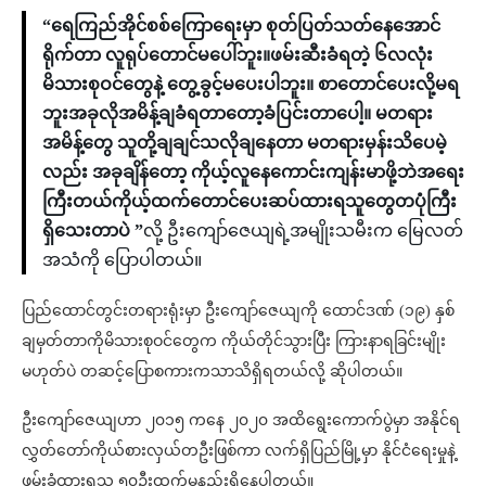
“ရေကြည်အိုင်စစ်ကြောရေးမှာ စုတ်ပြတ်သတ်နေအောင်
ရိုက်တာ လူရုပ်တောင်မပေါ်ဘူး။ဖမ်းဆီးခံရတဲ့ ၆လလုံး
မိသားစုဝင်တွေနဲ့ တွေ့ခွင့်မပေးပါဘူး။ စာတောင်ပေးလို့မရ
ဘူးအခုလိုအမိန့်ချခံရတာတော့ခံပြင်းတာပေါ့။ မတရား
အမိန့်တွေ သူတို့ချချင်သလိုချနေတာ မတရားမှန်းသိပေမဲ့
လည်း အခုချိန်တော့ ကိုယ့်လူနေကောင်းကျန်းမာဖို့ဘဲအရေး
ကြီးတယ်ကိုယ့်ထက်တောင်ပေးဆပ်ထားရသူတွေတပုံကြီး
ရှိသေးတာပဲ ”
လို့ ဦးကျော်ဇေယျရဲ့အမျိုးသမီးက မြေလတ်
အသံကို ပြောပါတယ်။
ပြည်ထောင်တွင်းတရားရုံးမှာ ဦးကျော်ဇေယျကို ထောင်ဒဏ် (၁၉) နှစ်
ချမှတ်တာကိုမိသားစုဝင်တွေက ကိုယ်တိုင်သွားပြီး ကြားနာရခြင်းမျိုး
မဟုတ်ပဲ တဆင့်ပြောစကားကသာသိရှိရတယ်လို့ ဆိုပါတယ်။
ဦးကျော်ဇေယျဟာ ၂၀၁၅ ကနေ ၂၀၂၀ အထိရွေးကောက်ပွဲမှာ အနိုင်ရ
လွှတ်တော်ကိုယ်စားလှယ်တဦးဖြစ်ကာ လက်ရှိပြည်မြို့မှာ နိုင်ငံရေးမှုနဲ့
ဖမ်းခံထားရသူ ၅၀ဦးထက်မနည်းရှိနေပါတယ်။