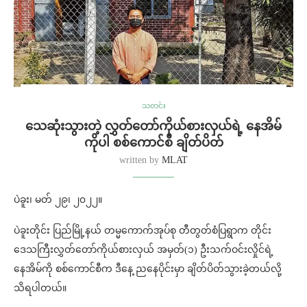
သတင်း
သေဆုံးသွားတဲ့ လွှတ်တော်ကိုယ်စားလှယ်ရဲ့ နေအိမ်
ကိုပါ စစ်ကောင်စီ ချိတ်ပိတ်
written by
MLAT
ပဲခူး၊‌ မတ် ၂၉၊ ၂၀၂၂။
ပဲခူးတိုင်း ပြည်မြို့နယ် တမ္မကောက်အုပ်စု တီတွတ်စံပြရွာက တိုင်း
ဒေသကြီးလွှတ်တော်ကိုယ်စားလှယ် အမှတ်(၁) ဦးသက်ဝင်းလှိုင်ရဲ့
နေအိမ်ကို စစ်ကောင်စီက ဒီနေ့ ညနေပိုင်းမှာ ချိတ်ပိတ်သွားခဲ့တယ်လို့
သိရပါတယ်။