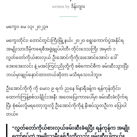
written by
ဒိန်းဂျား
မကွေး၊ မေ ၁၃၊ ၂၀၂၃။
မကွေးတိုင်း၊ တောင်တွင်းကြီးမြို့နယ်၊ ၂၀၂၀ ရွေးကောက်ပွဲအနိုင်ရ
အမျိုးသားဒီမိုကရေစီအဖွဲ့ချုပ်ပါတီ၊ တိုင်းဒေသကြီး အမှတ် ၁
လွှတ်တော်ကိုယ်စားလှယ် ဦးအောင်ကိုကို(ခ)အောင်အောင်၊ ဒေါ်
အေးအေးလင်း နဲ့ မအင်ကြင်းညိုတို့ကို စစ်ကောင်စီက ဖမ်းဆီးသွားပြီး
ဘယ်မှာချုပ်နှောင်ထားတယ်ဆိုတာ မသိရသေးပါဘူး။
ဦးအောင်ကိုကို ကို မေလ ၉ ရက် ညနေ ၆နာရီခန့်က ရန်ကုန်တိုင်း၊
ထောက်ကြန့်စစ်သင်္ချိုင်းအနီး အဝေးပြေးကားပေါ်မှာ ဖမ်းဆီးခံလိုက်ရ
ပြီး စုံစမ်းလို့မရတော့ဘူးလို့ ဦးအောင်ကိုကိုနဲ့ နီးစပ်သူတဦးက ပြောပါ
တယ်။
“လွှတ်တော်ကိုယ်စားလှယ်ဖမ်းဆီးခံရပြီး ရန်ကုန်က အမျိုး
တော်စပ်တဲ့ အမျိုးသမီးနှစ်ဦးကိုလည်း ဖမ်းဆီးပါတယ်။