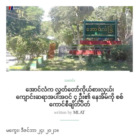
သတင်း
အောင်လံက လွှတ်တော်ကိုယ်စားလှယ်၊
ကျောင်းဆရာအပါအဝင် ၄ ဦး၏ နေအိမ်ကို စစ်
ကောင်စီချိတ်ပိတ်
written by
MLAT
မကွေး၊ ဒီဇင်ဘာ ၂၄၊ ၂၀၂၁။