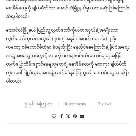
နေအိမ်တွေကို ချိတ်ပိတ်တာ အောင်လံမြို့နယ်မှာ ပထမဆုံးဖြစ်ကြောင်း
သိရပါတယ်။
အောင်လံမြို့နယ် ပြည်သူ့လွှတ်တော်ကိုယ်စားလှယ်နဲ့ အမျိုးသား
လွှတ်တော်ကိုယ်စားလှယ် (၂၀၁၅ အနိုင်ရအမတ် ဟောင်း) ၂ ဦး
ကတော့ စစ်ကောင်စီထံမှာ ခံဝန်ထိုးပြီး နေထိုင်နေကြောင်းနဲ့ နိုင်ငံအရေး
အယူအစမတူသူတွေကို အခုလို မတရားဖမ်းဆီးထောင်ချတဲ့အပြင်၊
ထွက်ပြေးတိမ်းရှောင်နေရသူတွေရဲ့ နေအိမ်တွေကို မတရား ချိတ်ပိတ်
တဲ့အပေါ် မြို့ခံလူထုအနေနဲ့ လက်မခံနိုင်ကြဘူးလို့ ဒေသခံတွေက ပြော
ပါတယ်။
၅ နှစ် အကြာက
0 comments
3 views