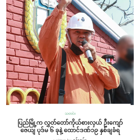
သတင်း
ပြည်မြို့က လွှတ်တော်ကိုယ်စားလှယ် ဦးကျော်
ဇေယျ ပုဒ်မ ၆ ခုနဲ့ ထောင်ဒဏ်၁၉ နှစ်ချခံရ