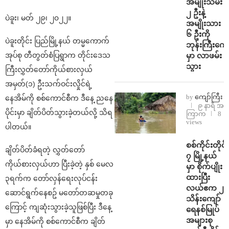
အမျိုးသမီး
၂ ဦးနဲ့
ပဲခူး၊‌ မတ် ၂၉၊ ၂၀၂၂။
အမျိုးသား
၆ ဦးကို
ပဲခူးတိုင်း ပြည်မြို့နယ် တမ္မကောက်
ဘုန်းကြီးကျေ
မှာ လာဖမ်း
အုပ်စု တီတွတ်စံပြရွာက တိုင်းဒေသ
သွား
ကြီးလွှတ်တော်ကိုယ်စားလှယ်
အမှတ်(၁) ဦးသက်ဝင်းလှိုင်ရဲ့
by
ကျော်ကြီး
နေအိမ်ကို စစ်ကောင်စီက ဒီနေ့ ညနေ
၉ နာရီ အ
ပိုင်းမှာ ချိတ်ပိတ်သွားခဲ့တယ်လို့ သိရ
ကြာက
8
views
ပါတယ်။
⁨စစ်ကိုင်းတိုင်း
ချိတ်ပိတ်ခံရတဲ့ လွှတ်တော်
၇ မြို့နယ်
ကိုယ်စားလှယ်ဟာ ပြီးခဲ့တဲ့ နှစ် မေလ
မှာ စိုက်ပျိုး
ထားပြီး
၃ရက်က တော်လှန်‌ရေးလုပ်ငန်း
လယ်ဧက ၂
ဆောင်ရွက်နေစဥ် မတော်တဆမှုတခု
သိန်း​ကျော်
ကြောင့် ကျဆုံးသွားခဲ့သူဖြစ်ပြီး ဒီနေ့
ရေနစ်မြုပ်
အများစု
မှာ နေအိမ်ကို စစ်ကောင်စီက ချိတ်