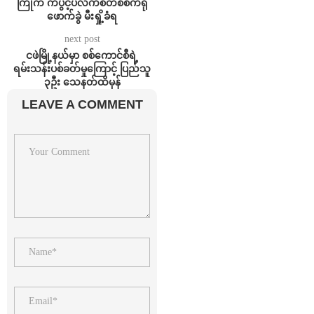
ကြိုက ကံပွင့်ပလက်စတစ်စက်ရုံ
ဖောက်ခွဲ မီးရှို့ခံရ
next post
ငဖဲမြို့နယ်မှာ စစ်ကောင်စီရဲ့
ရမ်းသန်းပစ်ခတ်မှုကြောင့် ပြည်သူ
၃ဦး သေနတ်ထိမှန်
LEAVE A COMMENT