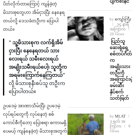
ပျက်စီးနိုင်
ပိတ်လိုက်တာကြောင့် ကျန်ခဲ့တဲ့
မိသားစုတွေဟာ အိမ်ငှားပြီး နေနေရ
by
ကျော်ကြီး
တယ်လို့ ဒေသခံတဦးက ပြောပါ
၁၄ နာရီ
အကြာက
တယ်။
20 views
⁩ ⁨ပြည်သူ
” သူ့မိသားစုက လက်ရှိအိမ်
ဆေးရုံရှေ့
ငှားပြီး နေနေရတယ် သား
စစ်တပ်ဂိတ်
လေးရယ် သမီးလေးရယ်
က
အမျိုးသား
အမျိုးသမီးရယ်ပေါ့၊ သူတို့က
တဦးကို
အရမ်းကြောက်နေကြတယ်”
အကြောင်းမဲ့
လို့ ‌မိသားစုနီးစပ်သူ တဦးက
ဖမ်းဆီး
ပြောပါတယ်။
နှိပ်စက်
သတ်ဖြတ်
ဥပဒေမဲ့ အာဏာသိမ်းပြီး ဥပဒေမဲ့
လုပ်ရပ်တွေကို လုပ်နေတဲ့ စစ်
by
MLAT
၁ ရက် အ
ကောင်စီကိုတော့ ပြောစရာ စကားမရှိ
ကြာက
9
views
ပေမယ့် ကျန်နေခဲ့တဲ့ မိသားစုအတွက်