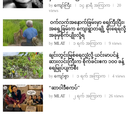
by
ကျော်ကြီး
၁၄ နာရီ အကြာက
20
views
⁩ ⁨ဝက်လက်အနောက်ခြမ်းမှာ ရေကြီးပြီး၊
အရှေ့ခြမ်းက ကျေးရွာတချို့ မိုးရေရလို့
အခုမှစိုက်ပျိုးလို့ရ
by
MLAT
၁ ရက် အကြာက
9 views
ချင်းတွင်းမြစ်ရေလျှံလို့ ယင်းမာပင်နဲ့
ဆားလင်းကြီးက စိုက်ခင်းဧက ၁၀၀ ခန့်
ရေမြုပ်ပျက်စီး
by
ကျော်စွာ
၁ ရက် အကြာက
4 views
“ဆာဝါဒီစကပ်”
by
MLAT
၂ ရက် အကြာက
26 views