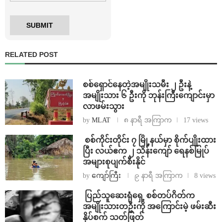
RELATED POST
⁨စစ်ရှောင်နေတဲ့အမျိုးသမီး ၂ ဦးနဲ့
အမျိုးသား ၆ ဦးကို ဘုန်းကြီးကျောင်းမှာ
လာဖမ်းသွား
by
MLAT
၈ နာရီ အကြာက
17 views
⁩ ⁨စစ်ကိုင်းတိုင်း ၇ မြို့နယ်မှာ စိုက်ပျိုးထား
ပြီး လယ်ဧက ၂ သိန်း​ကျော် ရေနစ်မြုပ်
အများစုပျက်စီးနိုင်
by
ကျော်ကြီး
၉ နာရီ အကြာက
8 views
⁩ ⁨ပြည်သူဆေးရုံရှေ့ စစ်တပ်ဂိတ်က
အမျိုးသားတဦးကို အကြောင်းမဲ့ ဖမ်းဆီး
နှိပ်စက် သတ်ဖြတ်