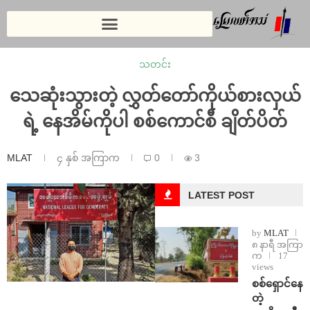
သတင်း
သေဆုံးသွားတဲ့ လွှတ်တော်ကိုယ်စားလှယ်
ရဲ့ နေအိမ်ကိုပါ စစ်ကောင်စီ ချိတ်ပိတ်
MLAT
၄ နှစ် အကြာက
0
3
LATEST POST
by
MLAT
၈ နာရီ အကြာ
က
17
views
⁨စစ်ရှောင်နေ
တဲ့