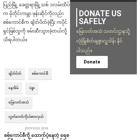
ပြည်မြို့ ခေတ္တရာမြို့သစ် ၁လမ်းထိပ်
DONATE US
က မိုဘိုင်းကမ္ဘာ ဖုန်းဆိုင်ကိုလည်း
SAFELY
စစ်ကောင်စီက ချိတ်ပိတ်ခဲ့ပြီး ကပိုင်
ရှင်ဖြစ်သူကို ဖမ်းဆီးသွားခဲ့တယ်လို့
မြေလတ်အသံ သတင်းဌာနသို့
သိရပါတယ်။
လုံခြုံစိတ်ချစွာလှူဒါန်း နိုင်
ပါသည်။
Donate
ချိတ်ပိတ်
စစ်ကောင်စီ
နေအိမ်
ပဲခူး
မြေလတ်အသံ
လွှတ်တော်ကိုယ်စားလှယ်
previous post
စစ်ကောင်စီကို ထောက်ပံ့နေတဲ့ ရေစ