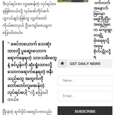
⁩ ⁨ဝက်လက်
ဒီလုပ်ရပ်ဟာ လူမဆန်တဲ့ လုပ်ရပ်တ
အနောက်
ခုဖြစ်တယ်လို့ လုပ်ဖော်ကိုင်ဖက်
ခြမ်းမှာ
သူငယ်ချင်းဖြစ်သူ လွှတ်တော်
ရေကြီးပြီး၊
အရှေ့ခြမ်း
ကိုယ်စားလှယ် ဦးကျော်ဇေယျက
က ကျေးရွာ
ပြောပါတယ်။
တချို့
မိုးရေရလို့
” ဖခင်တယောက် ‌သေဆုံး
အခုမှ
ထားလို့ ပူဆွေးသောက
စိုက်ပျိုးလို့
ရ
ရောက်နေရတဲ့ သားသမီးတွေ
GET DAILY NEWS
နဲ့ ခင်ပွန်းကို ဆုံးရှုံးထားလို့
သောကရောက်နေရတဲ့ ဇနီး
သည်တွေ အတွက်ကို
တော်တော်လူမဆန်တဲ့
လုပ်ရပ်ပေါ့ “
လို့ ပြောပါ
တယ်။
ပြီးခဲ့တဲ့ ရက်ပိုင်းအတွင်းကလည်း