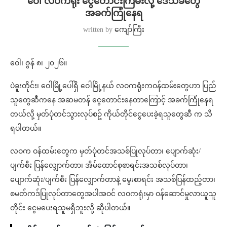
ဝေါ လဝကရုံး ငွေတောင်းကြမ်းလို့ ဒေသခံတွေ
အခက်ကြုံနေရ
written by
ကျော်ကြီး
ဝေါ၊ ဇွန် ၈၊ ၂၀၂၆။
ပဲခူးတိုင်း၊ ဝေါမြို့ပေါ်ရှိ ဝေါမြို့နယ် လဝကရုံးကဝန်ထမ်းတွေဟာ ပြည်
သူတွေဆီကနေ အဆမတန် ငွေတောင်းနေတာကြောင့် အခက်ကြုံနေရ
တယ်လို့ မှတ်ပုံတင်သွားလုပ်စဥ် ကိုယ်တိုင်ငွေပေးခဲ့ရသူတွေဆီ က သိ
ရပါတယ်။
လဝက ဝန်ထမ်းတွေက မှတ်ပုံတင်အသစ်ပြုလုပ်တာ၊ ပျောက်ဆုံး/
ပျက်စီး ပြန်လျှောက်တာ၊ အိမ်ထောင်စုစာရင်းအသစ်လုပ်တာ၊
ပျောက်ဆုံး/ပျက်စီး ပြန်လျှောက်တာနဲ့ မွေးစာရင်း အသစ်ပြန်ထည့်တာ၊
စမတ်ကဒ်ပြုလုပ်တာတွေအပါအဝင် လဝကရုံးမှာ ဝန်ဆောင်မှုလာယူသူ
တိုင်း ငွေမပေးရသူမရှိဘူးလို့ ဆိုပါတယ်။