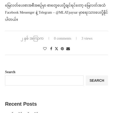
မြေလတ်ပေးစာအစီအစဉ်မှာ စာတွေပေးပို့ချင်ရင်တော့ မြေလတ်အသံ
Facebook Messenger နဲ့ Telegram – @MLATpaysar မှာရေးသားပေးပို့နိုင်
ပါတယ်။
၂ နှစ် အကြာက
0 comments
3 views
Search
SEARCH
Recent Posts