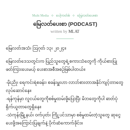
Multi Media
ပေါ့ကတ်စ်
မြေလတ်ပေးစာ
မြေလတ်ပေးစာ (PODCAST)
written by
MLAT
မြေလတ်အသံ၊ ဩဂုတ် ၁၃၊ ၂၀၂၄။
မြေလတ်ဒေသတွင်းက ပြည်သူတွေရဲ့စကားသံတွေကို ကိုယ်စားပြု
ဖတ်ကြားပေးမယ့် ပေးစာအစီအစဉ်ဖြစ်ပါတယ်။
-မိုးညို၊ ရေကင်းရဲစခန်း၊ စခန်းမှူးဟာ လာဘ်စားတာအနိုင်ကျင့်တာတွေ
လုပ်ဆောင်နေ။
-ရန်ကုန်မှာ လူငယ်တွေကိုစစ်မှုထမ်းဖို့ပြောပြီး မိဘတွေကိုပါ ဓာတ်ပုံ
ရိုက်ယူတာတွေရှိနေ။
-သဲကုန်းမြို့နယ်၊ ဝက်ပုတ်၊ ကြို့ပင်သာမှာ စစ်မှုထမ်းတဲ့သူတွေ ဆုငွေ
ပေးဖို့အကြောင်းပြချက်နဲ့ ပိုက်ဆံကောက်ခိုင်း။