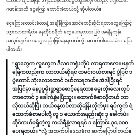
သောင်းကျပ်အပြင် အခြားဝန်ဆောင်မှုတွေအတွက်လည်း ကျပ်သိန်း
ဂဏန်းအထိ ငွေကြေး တောင်းခံတယ်လို့ ဆိုပါတယ်။
ငွေကြေးတောင်းခံတာနဲ့ အချိန်ကြာအောင်စောင့်ဆိုင်းရတာတွေကြောင့်
သွားလာစားရိတ်၊ နေထိုင်စရိတ် တွေပေးရတာအပြင် အချိန်ကုန်၊
အလုပ်ပျက်တာတွေလည်းဖြစ်နေရတယ်လို့ အထက်ပါဒေသခံက ပြော
ပါတယ်။
“ရွာတွေက လူတွေက ဒီလဝကရုံးကိုပဲ လာရတာလေ။ မနက်
ခြေကတည်းက လာတယ်ဆိုရင် ထမင်းဝယ်စားရင် ပွဲပြင် ၁
ပွဲတောင် သုံးလေးထောင် ဝယ်စားရတယ်။ အဲဒါပြီးရင်
အပြင်မှာ နေပူပူမိုးရွာရွာစောင့်နေရတာ။ မွေးတိုးလေးလုပ်
တာတောင် ၃ ခေါက်နဲ့မပြီးဘူး။ ထောက်ခံစာလိုတယ် ဘာ
လိုတယ်ဆိုပြီး ဘယ်နေ့ထပ်လာဆိုချိန်းလိုက်မှ။ ရပ်ကွက် ရဲ
ထောက်ခံစာမပါလို့ လူ ၁ ယောက်အနည်းဆုံး ၃ ခေါက်ပဲ။
ဆိုင်ကယ်မရှိတဲ့လူ ကယ်ရီနဲ့လာရရင် ၁ ကြောင်း ၃၀,၀၀၀
ပေးရတယ်။ “
လို့ အထက်ပါဒေသခံက ဆက်ပြောပါတယ်။