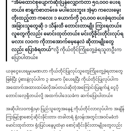
“အိမ်ထောင်စုပျောက်ဆုံးပြန်လျှောက်တာ ၅၀,၀၀၀ ပေးရ
တယ်။ စာရွက်စာတမ်းခ မပါသေးဘူး။ အဲ့မှာ ကလေးမွေး
တိုးထည့်တာ ကလေး ၁ ယောက်ကို ၃၀,၀၀၀ ပေးခဲ့ရတယ်။
အခြားသူတွေဆို ၁ သိန်းထိ တောင်းတာမျိုး ကြားရတယ်။
လူတွေကိုလည်း မောင်းထုတ်တယ်။ မင်းတို့ခိုင်းတိုင်းလုပ်ရ
မလား လဝက ကိုဘာအောက်မေ့နေလဲ ဆိုတာမျိုးတွေ
လည်း ပြောခံရတယ်”
လို့ ကိုယ်တိုင်ကြုံတွေ့ခဲ့ရသူတဦးက
ပြောပါတယ်။
ယခုငွေပေးရမှုပမဏဟာ ကိုယ်တိုင်ပြုလုပ်သူတွေကြုံတွေ့ခဲ့ရတာတွေ
ဖြစ်ပြီး ပွဲစားနဲ့လုပ်ပါက ၃ ဆမက ပိုပေးရပြီး ကိုယ်တိုင်ပြုလုပ်ပါက
အထောက်အထားထပ်မံလိုအပ်တယ်ဆိုတဲ့အကြောင်းပြချက်နဲ့ ငွေပို
တောင်းလေ့ရှိတယ်လို့ အထက်ပါဒေသခံက ဆက်ပြောပါတယ်။
အဆိုပါလဝကရုံးမှာ ပြည်သူတွေအနေနဲ့ ကိုယ်တိုင်လာလုပ်ပါက အချိန်
ကြာမြင့်စွာစောင့်ဆိုင်းခိုင်းတာ၊ တခါတရံ ရုံးဝန်းအတွင်းအဝင်မခံဘဲ
မောင်းထုတ်တာ၊ ရုံးပြင်ပနေပူထဲမှာ စောင့်ဆိုင်းခိုင်းတာမျိုးတွေလည်း