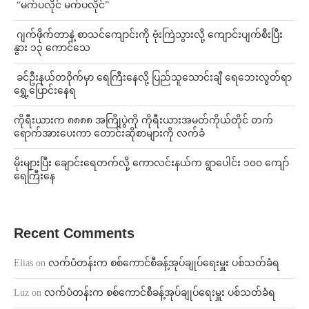
⁨ ⁨“မက်ပလိုင် မက်ပလိုင်”
⁨⁩ ⁨ဂျက်ဖိုက်တာနဲ့ စာသင်ကျောင်းကို ဗုံးကြဲသွားလို့ ကျောင်းပျက်စီးပြီး
နွား ၁၃ ကောင်သေ
⁩ ⁨ခင်ဦးနယ်တဝိုက်မှာ ရေကြီးနေလို့ ပြည်သူသောင်းချီ ရေဘေးလွတ်ရာ
ရွှေ့ပြောင်းနေရ
ကိုရီးယားက ၈၈၈၈ အကြိုပွဲကို ကိုရီးယားအမတ်ကိုယ်တိုင် တက်
ရောက်အားပေးကာ တောင်းဆိုစာများကို လက်ခံ
⁨မိုးများပြီး ချောင်းရေတက်လို့ ကောလင်းနယ်က ရွာပေါင်း ၁၀၀ ကျော်
ရေကြီးနေ
Recent Comments
Elias
on
လက်ပံတန်းက စစ်ကောင်စီခန့်အုပ်ချုပ်ရေးမှူး ပစ်သတ်ခံရ
Luz
on
လက်ပံတန်းက စစ်ကောင်စီခန့်အုပ်ချုပ်ရေးမှူး ပစ်သတ်ခံရ