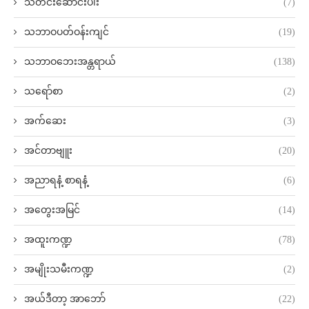
သတင်းဆောင်းပါး
(7)
သဘာဝပတ်ဝန်းကျင်
(19)
သဘာဝဘေးအန္တရာယ်
(138)
သရော်စာ
(2)
အက်ဆေး
(3)
အင်တာဗျူး
(20)
အညာရနံ့ စာရနံ့
(6)
အတွေးအမြင်
(14)
အထူးကဏ္ဍ
(78)
အမျိုးသမီးကဏ္ဍ
(2)
အယ်ဒီတာ့ အာဘော်
(22)