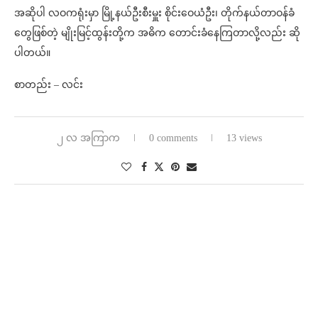
အဆိုပါ လဝကရုံးမှာ မြို့နယ်ဦးစီးမှူး စိုင်းဝေယံဦး၊ တိုက်နယ်တာဝန်ခံ
တွေဖြစ်တဲ့ မျိုးမြင့်ထွန်းတို့က အဓိက တောင်းခံနေကြတာလို့လည်း ဆို
ပါတယ်။
စာတည်း – လင်း
၂ လ အကြာက
0 comments
13 views