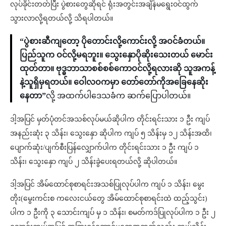
လုပ်ခိုင်းတတ်ပြီး ပွဲစားတွေဆိုရင် ရုံးအတွင်းအချိန်မရွေးဝင်ထွက်
သွားလာလို့ရတယ်လို့ သိရပါတယ်။
“ပွဲစားဆီကျတော့ ပိုတောင်းလို့ကောင်းလို့ အဝင်ခံတယ်။
ပြည်သူက ဝင်လို့မရဘူး။ သွေးနှောပိုဆိုးသေးတယ် မောင်း
ထုတ်တာ။ ဗုဒ္ဓဘာသာစစ်စစ်ကောဝင်လို့ရလားဆို သူအကန့်
နဲ့သူရှိမှရတယ်။ ဝေါလဝကမှာ တော်တော်ကိုအခြေနေဆိုး
နေတာ”
လို့ အထက်ပါဒေသခံက ဆက်ပြောပါတယ်။
ဒါ့အပြင် မှတ်ပုံတင်အသစ်လုပ်မယ်ဆိုပါက တိုင်းရင်းသား ၁ ဦး ကျပ်
အနည်းဆုံး ၃ သိန်း၊ သွေးနှော ဆိုပါက ကျပ် ၅ သိန်းမှ ၁၂ သိန်းအထိ၊
ပျောက်ဆုံး/ပျက်စီးပြန်လျှောက်ပါက တိုင်းရင်းသား ၁ ဦး ကျပ် ၁
သိန်း၊ သွေးနှော ကျပ် ၂ သိန်းခွဲပေးရတယ်လို့ ဆိုပါတယ်။
ဒါ့အပြင် အိမ်ထောင်စုစာရင်းအသစ်ပြုလုပ်ပါက ကျပ် ၁ သိန်း၊ မွေး
တိုး(မွေးကင်းစ ကလေးငယ်တွေ အိမ်ထောင်စုစာရင်းထဲ ထည့်သွင်း)
ပါက ၁ ဦးကို ၃ သောင်းကျပ် မှ ၁ သိန်း၊ စမတ်ကဒ်ပြုလုပ်ပါက ၁ ဦး ၂