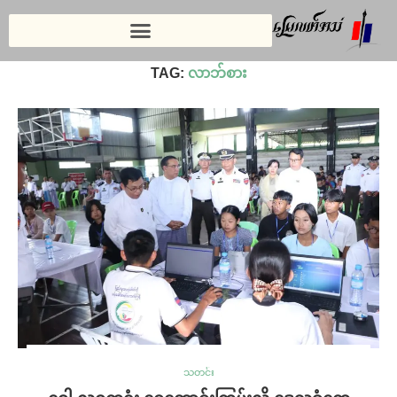
Home
»
လာဘ်စား
TAG:
လာဘ်စား
သတင်း