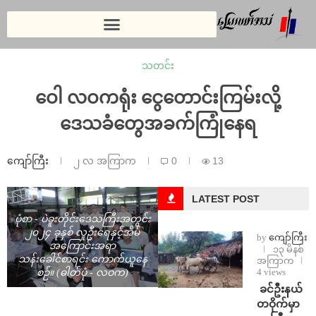
သတင်း
ဝေါ လဝကရုံး ငွေတောင်းကြမ်းလို့
ဒေသခံတွေအခက်ကြုံနေရ
ကျော်ကြီး
၂ လ အကြာက
0
13
LATEST POST
ပုံစာ - ပဲခူးတိုင်းဒေသကြီးအတွင်း
၂၀၂၄ ခုနှစ် လူဦးရေနှင့်အိမ်
by
ကျော်ကြီး
အကြောင်းအရာ
၁၃ မိနစ်
သန်းခေါင်စာရင်း ကောက်ယူနေ
အကြာက
4 views
စဉ်။ (ဓါတ်ပုံ - လဝက)
⁩ ⁨ခင်ဦးနယ်
တဝိုက်မှာ