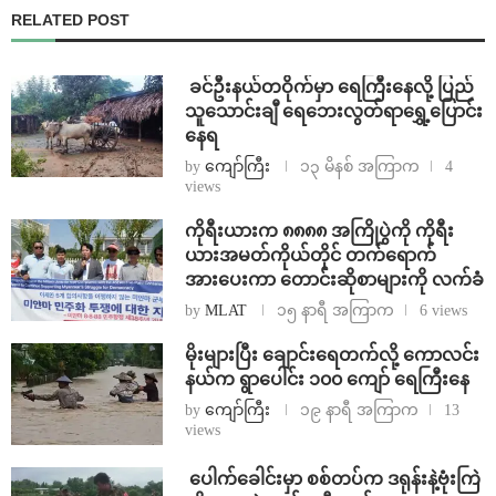
RELATED POST
⁩ ⁨ခင်ဦးနယ်တဝိုက်မှာ ရေကြီးနေလို့ ပြည်
သူသောင်းချီ ရေဘေးလွတ်ရာရွှေ့ပြောင်း
နေရ
by
ကျော်ကြီး
၁၃ မိနစ် အကြာက
4
views
ကိုရီးယားက ၈၈၈၈ အကြိုပွဲကို ကိုရီး
ယားအမတ်ကိုယ်တိုင် တက်ရောက်
အားပေးကာ တောင်းဆိုစာများကို လက်ခံ
by
MLAT
၁၅ နာရီ အကြာက
6 views
⁨မိုးများပြီး ချောင်းရေတက်လို့ ကောလင်း
နယ်က ရွာပေါင်း ၁၀၀ ကျော် ရေကြီးနေ
by
ကျော်ကြီး
၁၉ နာရီ အကြာက
13
views
⁩ ⁨ပေါက်ခေါင်းမှာ စစ်တပ်က ဒရုန်းနဲ့ဗုံးကြဲ