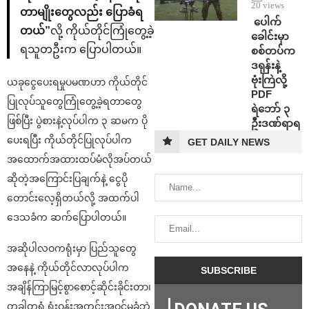
20 views
တာမျိုးတွေလည်း ပြောခံရ
⁩ ⁨ပေါက်
တယ်”
လို့ ကိုယ်တိုင်ကြုံတွေ့ခဲ့
ခေါင်းမှာ
ရသူတဦးက ပြောပါတယ်။
စစ်တပ်က
ဒရုန်းနဲ့
ဗုံးကြဲလို့
ယခုငွေပေးရမှုပမဏဟာ ကိုယ်တိုင်
PDF
ပြုလုပ်သူတွေကြုံတွေ့ခဲ့ရတာတွေ
ရဲဘော် ၃
ဖြစ်ပြီး ပွဲစားနဲ့လုပ်ပါက ၃ ဆမက ပို
ဦးဒဏ်ရာရ
ပေးရပြီး ကိုယ်တိုင်ပြုလုပ်ပါက
GET DAILY NEWS
အထောက်အထားထပ်မံလိုအပ်တယ်
ဆိုတဲ့အကြောင်းပြချက်နဲ့ ငွေပို
တောင်းလေ့ရှိတယ်လို့ အထက်ပါ
ဒေသခံက ဆက်ပြောပါတယ်။
အဆိုပါလဝကရုံးမှာ ပြည်သူတွေ
အနေနဲ့ ကိုယ်တိုင်လာလုပ်ပါက
အချိန်ကြာမြင့်စွာစောင့်ဆိုင်းခိုင်းတာ၊
တခါတရံ ရုံးဝန်းအတွင်းအဝင်မခံဘဲ