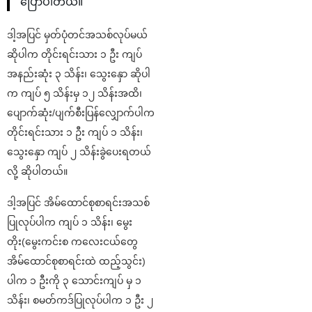
ပြောပါတယ်။
ဒါ့အပြင် မှတ်ပုံတင်အသစ်လုပ်မယ်
ဆိုပါက တိုင်းရင်းသား ၁ ဦး ကျပ်
အနည်းဆုံး ၃ သိန်း၊ သွေးနှော ဆိုပါ
က ကျပ် ၅ သိန်းမှ ၁၂ သိန်းအထိ၊
ပျောက်ဆုံး/ပျက်စီးပြန်လျှောက်ပါက
တိုင်းရင်းသား ၁ ဦး ကျပ် ၁ သိန်း၊
သွေးနှော ကျပ် ၂ သိန်းခွဲပေးရတယ်
လို့ ဆိုပါတယ်။
ဒါ့အပြင် အိမ်ထောင်စုစာရင်းအသစ်
ပြုလုပ်ပါက ကျပ် ၁ သိန်း၊ မွေး
တိုး(မွေးကင်းစ ကလေးငယ်တွေ
အိမ်ထောင်စုစာရင်းထဲ ထည့်သွင်း)
ပါက ၁ ဦးကို ၃ သောင်းကျပ် မှ ၁
သိန်း၊ စမတ်ကဒ်ပြုလုပ်ပါက ၁ ဦး ၂