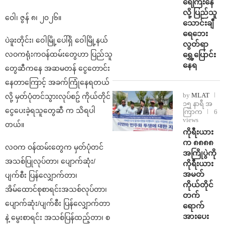
ရေကြီးနေ
လို့ ပြည်သူ
ဝေါ၊ ဇွန် ၈၊ ၂၀၂၆။
သောင်းချီ
ရေဘေး
ပဲခူးတိုင်း၊ ဝေါမြို့ပေါ်ရှိ ဝေါမြို့နယ်
လွတ်ရာ
ရွှေ့ပြောင်း
လဝကရုံးကဝန်ထမ်းတွေဟာ ပြည်သူ
နေရ
တွေဆီကနေ အဆမတန် ငွေတောင်း
နေတာကြောင့် အခက်ကြုံနေရတယ်
by
MLAT
လို့ မှတ်ပုံတင်သွားလုပ်စဥ် ကိုယ်တိုင်
၁၅ နာရီ အ
ငွေပေးခဲ့ရသူတွေဆီ က သိရပါ
ကြာက
6
views
တယ်။
ကိုရီးယား
က ၈၈၈၈
လဝက ဝန်ထမ်းတွေက မှတ်ပုံတင်
အကြိုပွဲကို
အသစ်ပြုလုပ်တာ၊ ပျောက်ဆုံး/
ကိုရီးယား
အမတ်
ပျက်စီး ပြန်လျှောက်တာ၊
ကိုယ်တိုင်
အိမ်ထောင်စုစာရင်းအသစ်လုပ်တာ၊
တက်
ပျောက်ဆုံး/ပျက်စီး ပြန်လျှောက်တာ
ရောက်
အားပေး
နဲ့ မွေးစာရင်း အသစ်ပြန်ထည့်တာ၊ စ