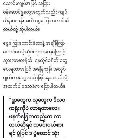
သောင်းကျပ်အပြင် အခြား
ဝန်ဆောင်မှုတွေအတွက်လည်း ကျပ်
သိန်းဂဏန်းအထိ ငွေကြေး တောင်းခံ
တယ်လို့ ဆိုပါတယ်။
ငွေကြေးတောင်းခံတာနဲ့ အချိန်ကြာ
အောင်စောင့်ဆိုင်းရတာတွေကြောင့်
သွားလာစားရိတ်၊ နေထိုင်စရိတ် တွေ
ပေးရတာအပြင် အချိန်ကုန်၊ အလုပ်
ပျက်တာတွေလည်းဖြစ်နေရတယ်လို့
အထက်ပါဒေသခံက ပြောပါတယ်။
“ရွာတွေက လူတွေက ဒီလဝ
ကရုံးကိုပဲ လာရတာလေ။
မနက်ခြေကတည်းက လာ
တယ်ဆိုရင် ထမင်းဝယ်စား
ရင် ပွဲပြင် ၁ ပွဲတောင် သုံး