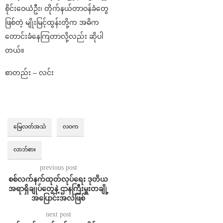
စိုင်းဝေယံဦး၊ တိုက်နယ်တာဝန်ခံတွေ
ဖြစ်တဲ့ မျိုးမြင့်ထွန်းတို့က အဓိက
တောင်းခံနေကြတာလို့လည်း ဆိုပါ
တယ်။
စာတည်း – လင်း
မြေလတ်အသံ
လဝက
လာဘ်စား
previous post
စစ်လက်နက်ထုတ်လုပ်ရေး ဒုတိယ
အရာရှိချုပ်တွေနဲ့ ဌာနကြီးမှူးတချို့
အပြောင်းအလဲဖြစ်
next post