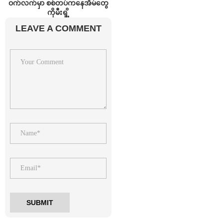
ဝက်လက်မှာ စစ်တပ်ကနေအိမ်တွေ
ကိုမီးရှို့
LEAVE A COMMENT