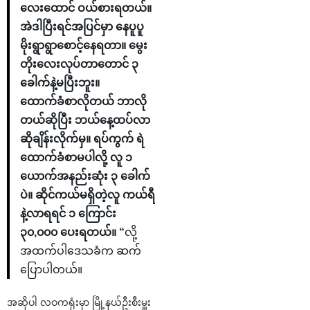
လေးထောင် ဝယ်စားရတယ်။
အဲဒါပြီးရင်အပြင်မှာ နေပူပူ
မိုးရွာရွာစောင့်နေရတာ။ မွေး
တိုးလေးလုပ်တာတောင် ၃
ခေါက်နဲ့မပြီးဘူး။
ထောက်ခံစာလိုတယ် ဘာလို
တယ်ဆိုပြီး ဘယ်နေ့ထပ်လာ
ဆိုချိန်းလိုက်မှ။ ရပ်ကွက် ရဲ
ထောက်ခံစာမပါလို့ လူ ၁
ယောက်အနည်းဆုံး ၃ ခေါက်
ပဲ။ ဆိုင်ကယ်မရှိတဲ့လူ ကယ်ရီ
နဲ့လာရရင် ၁ ကြောင်း
၃၀,၀၀၀ ပေးရတယ်။ “
လို့
အထက်ပါဒေသခံက ဆက်
ပြောပါတယ်။
အဆိုပါ လဝကရုံးမှာ မြို့နယ်ဦးစီးမှူး