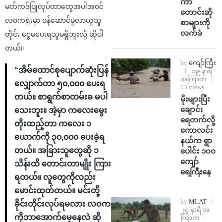
ကာ
မတ်ကဒ်ပြုလုပ်တာတွေအပါအဝင်
တောင်းဆို
လဝကရုံးမှာ ဝန်ဆောင်မှုလာယူသူ
စာများကို
လက်ခံ
တိုင်း ငွေမပေးရသူမရှိဘူးလို့ ဆိုပါ
တယ်။
by
ကျော်ကြီး
“အိမ်ထောင်စုပျောက်ဆုံးပြန်
၁၉ နာရီ
အကြာက
လျှောက်တာ ၅၀,၀၀၀ ပေးရ
13 views
တယ်။ စာရွက်စာတမ်းခ မပါ
⁨မိုးများပြီး
ချောင်း
သေးဘူး။ အဲ့မှာ ကလေးမွေး
ရေတက်လို့
တိုးထည့်တာ ကလေး ၁
ကောလင်း
ယောက်ကို ၃၀,၀၀၀ ပေးခဲ့ရ
နယ်က ရွာ
တယ်။ အခြားသူတွေဆို ၁
ပေါင်း ၁၀၀
ကျော်
သိန်းထိ တောင်းတာမျိုး ကြား
ရေကြီးနေ
ရတယ်။ လူတွေကိုလည်း
မောင်းထုတ်တယ်။ မင်းတို့
by
MLAT
ခိုင်းတိုင်းလုပ်ရမလား လဝက
၂၄ နာရီ အ
ကိုဘာအောက်မေ့နေလဲ ဆို
ကြာက