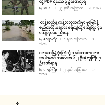
လို့ PDF ရဲဘော် ၃ ဦးဒဏ်ရာရ
by
MLAT
၂၄ နာရီ အကြာက
20 views
⁩ ⁨တန့်ဆည်နဲ့ ကန့်ဘလူဘက်မှာ မူးမြစ်နဲ့
စည်တုံလုံးချောင်း ရေလျှံလို့ ကျေးရွာ ၄၀
ကျော်မှာရေကြီးနေ
by
ကျော်ကြီး
၁ ရက် အကြာက
35
views
⁨လေယာဉ်နဲ့ ဗုံးကြဲလို့ ၁ နှစ်သားကလေး
အပါအဝင် ကလေးငယ် ၂ ဦးနဲ့ လူကြီး ၄
ဦးဒဏ်ရာရ
by
ကျော်ကြီး
၂ ရက် အကြာက
14
views