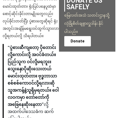
DONATE US
SAFELY
မောင်းထုတ်တာ၊ ရုံးပြင်ပနေပူထဲမှာ
စောင့်ဆိုင်းခိုင်းတာမျိုးတွေလည်း
မြေလတ်အသံ သတင်းဌာနသို့
လုပ်ခိုင်းတတ်ပြီး ပွဲစားတွေဆိုရင် ရုံး
လုံခြုံစိတ်ချစွာလှူဒါန်း နိုင်
အတွင်းအချိန်မရွေးဝင်ထွက်သွားလာ
ပါသည်။
လို့ရတယ်လို့ သိရပါတယ်။
Donate
“ပွဲစားဆီကျတော့ ပိုတောင်း
လို့ကောင်းလို့ အဝင်ခံတယ်။
ပြည်သူက ဝင်လို့မရဘူး။
သွေးနှောပိုဆိုးသေးတယ်
မောင်းထုတ်တာ။ ဗုဒ္ဓဘာသာ
စစ်စစ်ကောဝင်လို့ရလားဆို
သူအကန့်နဲ့သူရှိမှရတယ်။ ဝေါ
လဝကမှာ တော်တော်ကို
အခြေနေဆိုးနေတာ”
လို့
အထက်ပါဒေသခံက ဆက်