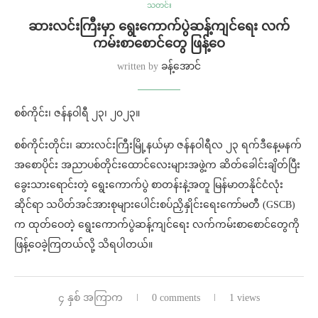
သတင်း
ဆားလင်းကြီးမှာ ရွေးကောက်ပွဲဆန့်ကျင်ရေး လက်
ကမ်းစာစောင်တွေ ဖြန့်ဝေ
written by
ခန့်အောင်
စစ်ကိုင်း၊ ဇန်နဝါရီ ၂၃၊ ၂၀၂၃။
စစ်ကိုင်းတိုင်း၊ ဆားလင်းကြီးမြို့နယ်မှာ ဇန်နဝါရီလ ၂၃ ရက်ဒီနေ့မနက်
အစောပိုင်း အညာပစ်တိုင်းထောင်လေးများအဖွဲ့က ဆိတ်ခေါင်းချိတ်ပြီး
ခွေးသားရောင်းတဲ့ ရွေးကောက်ပွဲ စာတန်းနဲ့အတူ မြန်မာတနိုင်ငံလုံး
ဆိုင်ရာ သပိတ်အင်အားစုများပေါင်းစပ်ညှိနှိုင်းရေးကော်မတီ (GSCB)
က ထုတ်ဝေတဲ့ ရွေးကောက်ပွဲဆန့်ကျင်ရေး လက်ကမ်းစာစောင်တွေကို
ဖြန့်ဝေခဲ့ကြတယ်လို့ သိရပါတယ်။
၄ နှစ် အကြာက
0 comments
1 views