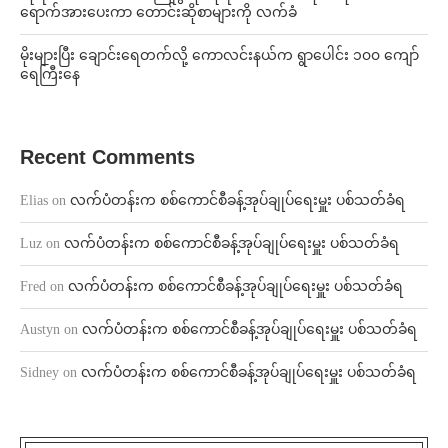
ရောက်အားပေးကာ တောင်းဆိုစာများကို လက်ခံ
⁨မိုးများပြီး ချောင်းရေတက်လို့ ကောလင်းနယ်က ရွာပေါင်း ၁၀၀ ကျော်
ရေကြီးနေ
Recent Comments
Elias
on
လက်ပံတန်းက စစ်ကောင်စီခန့်အုပ်ချုပ်ရေးမှူး ပစ်သတ်ခံရ
Luz
on
လက်ပံတန်းက စစ်ကောင်စီခန့်အုပ်ချုပ်ရေးမှူး ပစ်သတ်ခံရ
Fred
on
လက်ပံတန်းက စစ်ကောင်စီခန့်အုပ်ချုပ်ရေးမှူး ပစ်သတ်ခံရ
Austyn
on
လက်ပံတန်းက စစ်ကောင်စီခန့်အုပ်ချုပ်ရေးမှူး ပစ်သတ်ခံရ
Sidney
on
လက်ပံတန်းက စစ်ကောင်စီခန့်အုပ်ချုပ်ရေးမှူး ပစ်သတ်ခံရ