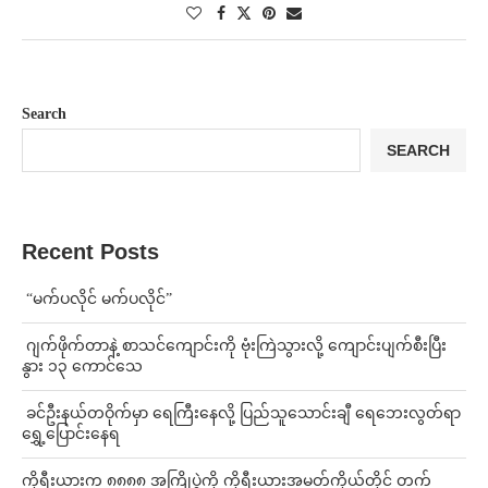
Search
SEARCH
Recent Posts
⁨ ⁨“မက်ပလိုင် မက်ပလိုင်”
⁨⁩ ⁨ဂျက်ဖိုက်တာနဲ့ စာသင်ကျောင်းကို ဗုံးကြဲသွားလို့ ကျောင်းပျက်စီးပြီး
နွား ၁၃ ကောင်သေ
⁩ ⁨ခင်ဦးနယ်တဝိုက်မှာ ရေကြီးနေလို့ ပြည်သူသောင်းချီ ရေဘေးလွတ်ရာ
ရွှေ့ပြောင်းနေရ
ကိုရီးယားက ၈၈၈၈ အကြိုပွဲကို ကိုရီးယားအမတ်ကိုယ်တိုင် တက်