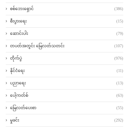
စစ်ဘေးရှောင်
(386)
စီးပွားရေး
(15)
ဆောင်းပါး
(79)
တပတ်အတွင်း မြေလတ်သတင်း
(107)
တိုက်ပွဲ
(976)
နိုင်ငံရေး
(11)
ပညာရေး
(13)
ပေါ့ကတ်စ်
(63)
မြေလတ်ပေးစာ
(55)
မှုခင်း
(292)