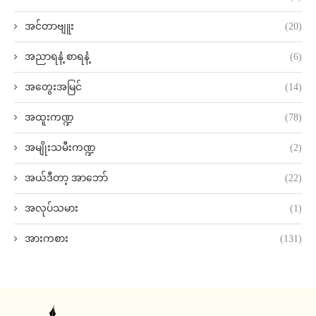
အင်တာဗျူး
(20)
အညာရနံ့ စာရနံ့
(6)
အတွေးအမြင်
(14)
အထူးကဏ္ဍ
(78)
အမျိုးသမီးကဏ္ဍ
(2)
အယ်ဒီတာ့ အာဘော်
(22)
အလုပ်သမား
(1)
အားကစား
(131)