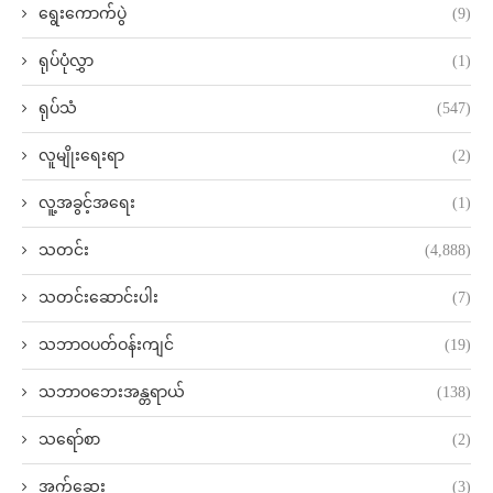
ရွေးကောက်ပွဲ
(9)
ရုပ်ပုံလွှာ
(1)
ရုပ်သံ
(547)
လူမျိုးရေးရာ
(2)
လူ့အခွင့်အရေး
(1)
သတင်း
(4,888)
သတင်းဆောင်းပါး
(7)
သဘာဝပတ်ဝန်းကျင်
(19)
သဘာဝဘေးအန္တရာယ်
(138)
သရော်စာ
(2)
အက်ဆေး
(3)