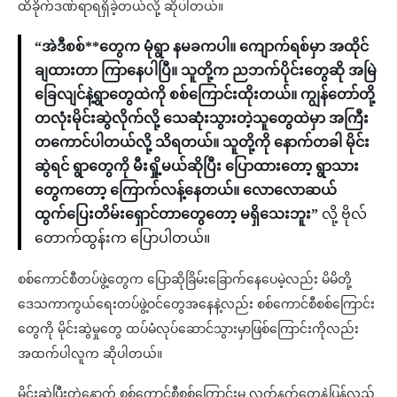
ထိခိုက်ဒဏ်ရာရရှိခဲ့တယ်လို့ ဆိုပါတယ်။
“အဲဒီစစ်**တွေက မုံရွာ နမခကပါ။ ကျောက်ရစ်မှာ အထိုင်
ချထားတာ ကြာနေပါပြီ။ သူတို့က ညဘက်ပိုင်းတွေဆို အမြဲ
ခြေလျင်နဲ့ရွာတွေထဲကို စစ်ကြောင်းထိုးတယ်။ ကျွန်တော်တို့
တလုံးမိုင်းဆွဲလိုက်လို့ သေဆုံးသွားတဲ့သူတွေထဲမှာ အကြီး
တကောင်ပါတယ်လို့ သိရတယ်။ သူတို့ကို နောက်တခါ မိုင်း
ဆွဲရင် ရွာတွေကို မီးရှို့မယ်ဆိုပြီး ပြောထားတော့ ရွာသား
တွေကတော့ ကြောက်လန့်နေတယ်။ လောလောဆယ်
ထွက်ပြေးတိမ်းရှောင်တာတွေတော့ မရှိသေးဘူး”
လို့ ဗိုလ်
တောက်ထွန်းက ပြောပါတယ်။
စစ်ကောင်စီတပ်ဖွဲ့တွေက ပြောဆိုခြိမ်းခြောက်နေပေမဲ့လည်း မိမိတို့
ဒေသကာကွယ်ရေးတပ်ဖွဲ့ဝင်တွေအနေနဲ့လည်း စစ်ကောင်စီစစ်ကြောင်း
တွေကို မိုင်းဆွဲမှုတွေ ထပ်မံလုပ်ဆောင်သွားမှာဖြစ်ကြောင်းကိုလည်း
အထက်ပါလူက ဆိုပါတယ်။
မိုင်းဆွဲပြီးတဲ့နောက် စစ်ကောင်စီစစ်ကြောင်းမှ လက်နက်တွေနဲ့ပြန်လည်