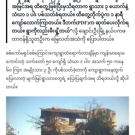
အမြင်အရ ထိတွေ့ဖြစ်ပြီးမှသိရတာက ရွာသား ၃ ယောက်နဲ့
သံဃာ ၁ ပါး ပစ်သတ်ခံရတယ်။ ထိတွေ့တိုက်ပွဲက ၁ နာရီ
ကျော်လောက်ကြာတယ်။ ဒီဘက်(PDF)က ဆုတ်ပေးလိုက်ရ
တယ်။ ရွာကိုလည်းမီးရှို့တယ်”
လို့ ချောင်းဦးမြို့နယ်ပကဖ
တာဝန်ရှိသူတဦးက မြေလတ်အသံကို ပြောပါတယ်။
စစ်ကော်မရှင်စစ်ကြောင်းကျေးရွာထဲရောက်လာချိန်မှာ ကျန်းမာရေးမ
ကောင်းတဲ့ သက်တော် ၅၀ ကျော်ရှိ သံဃာ ၁ ပါး၊ အသက် ၅၀ ကနေ
၆၀ ကြား အမျိုးသား ၃ ဦး ကိုပစ်သတ်ခဲ့တာကို ကျေးရွာကနေထွက်
ပြေးလာတဲ့ မျက်မြင်ရွာသားတွေရဲ့ ပြောပြချက်အရ သိရတယ်လို့ ဆိုပါ
တယ်။