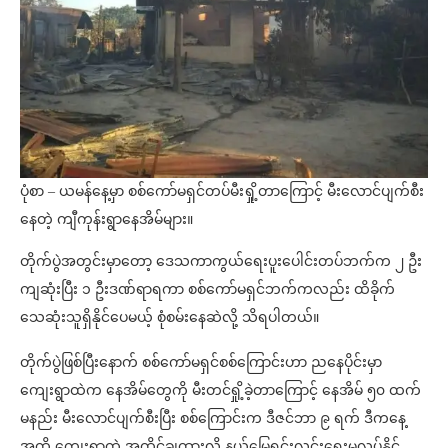
ပုံစာ – ယမန်နေ့မှာ စစ်ကော်မရှင်တပ်မီးရှို့တာကြောင့် မီးလောင်ပျက်စီး
နေတဲ့ ကျီကုန်းရွာနေအိမ်များ။
တိုက်ပွဲအတွင်းမှာတော့ ဒေသကာကွယ်ရေးပူးပေါင်းတပ်ဘက်က ၂ ဦး
ကျဆုံးပြီး ၁ ဦးဒဏ်ရာရကာ စစ်ကော်မရှင်ဘက်ကလည်း ထိခိုက်
သေဆုံးသူရှိနိုင်ပေမယ့် စုံစမ်းနေဆဲလို့ သိရပါတယ်။
တိုက်ပွဲဖြစ်ပြီးနောက် စစ်ကော်မရှင်စစ်ကြောင်းဟာ ညနေပိုင်းမှာ
ကျေးရွာထဲက နေအိမ်တွေကို မီးတင်ရှို့ခဲ့တာကြောင့် နေအိမ် ၅၀ ထက်
မနည်း မီးလောင်ပျက်စီးပြီး စစ်ကြောင်းက ဒီဇင်ဘာ ၉ ရက် ဒီကနေ့
အထိ ကျေးရွာထဲ အထိုင်ချထားလို့ နယ်​မြေရှင်းလင်းရေးမလုပ်နိုင်