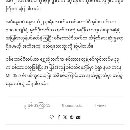
အိမ် ၂ လုံး မီးထဲပါသွားပြီး ရွာထဲကို မွှေ နှောက်သွားတယ်လို့ ဗိုလ်ကျား
ကြီးက ပြောပါတယ်။
အဲဒီနေ့မှာပဲ နေ့လယ် ၂ နာရီလောက်မှာ စစ်ကောင်စီအုပ်စု အင်အား
၁၀၀ ကျော်နဲ့ အုတ်ဖိုဘက်က ထွက်လာတဲ့အချိန် ကာကွယ်ရေးအဖွဲ့နဲ့
အပြန်အလှန်ပစ်ခတ်ခဲ့ကြပြီး စစ်ကောင်စီဘက်က ထိခိုက်သေဆုံးမှုတွေ
ရှိပေမယ့် အတိအကျ မသိရသေးဘူးလို့ ဆိုပါတယ်။
စစ်ကောင်စီတပ်ဟာ ရွှေဘိုဘက်က စစ်သားတွေနဲ့ စစ်ကိုင်းတပ်မ ၃၃
က စစ်သားတွေဖြစ်ပြီး အပြန်အလှန်ပစ်ခတ်နေချိန်မှာ မုံရွာ နမခ ကနေ
Mi- 35 ၁ စီး ပစ်ကူပေးခဲ့ပြီး အဲဒီစစ်ကြောင်းဟာ အုတ်ဖိုရွာထဲမှာ တပ်စွဲ
နေတယ်လို့ သိရပါတယ်။
၃ နှစ် အကြာက
0 comments
4 views