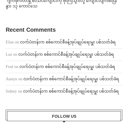
⁨⁩ ⁨ဂျက်ဖိုက်တာနဲ့ စာသင်ကျောင်းကို ဗုံးကြဲသွားလို့ ကျောင်းပျက်စီးပြီး
နွား ၁၃ ကောင်သေ
Recent Comments
Elias
on
လက်ပံတန်းက စစ်ကောင်စီခန့်အုပ်ချုပ်ရေးမှူး ပစ်သတ်ခံရ
Luz
on
လက်ပံတန်းက စစ်ကောင်စီခန့်အုပ်ချုပ်ရေးမှူး ပစ်သတ်ခံရ
Fred
on
လက်ပံတန်းက စစ်ကောင်စီခန့်အုပ်ချုပ်ရေးမှူး ပစ်သတ်ခံရ
Austyn
on
လက်ပံတန်းက စစ်ကောင်စီခန့်အုပ်ချုပ်ရေးမှူး ပစ်သတ်ခံရ
Sidney
on
လက်ပံတန်းက စစ်ကောင်စီခန့်အုပ်ချုပ်ရေးမှူး ပစ်သတ်ခံရ
FOLLOW US