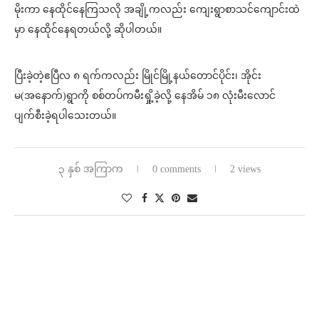
မိုးကာ နေထိုင်နေကြသလို အချို့ကလည်း ကျေးရွာစာသင်ကျောင်းထဲ
မှာ နေထိုင်နေရတယ်လို့ ဆိုပါတယ်။
ပြီးခဲ့တဲ့ဧပြီလ ၈ ရက်ကလည်း မြိုင်မြို့နယ်တောင်ပိုင်း၊ အိုင်း
မ(အနောက်)ရွာကို စစ်တပ်ကမီးရှို့ခဲ့လို့ နေအိမ် ၁၈ လုံးမီးလောင်
ပျက်စီးခဲ့ရပါသေးတယ်။
၃ နှစ် အကြာက
0 comments
2 views