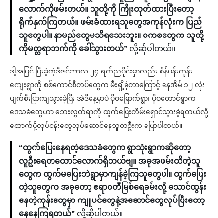
လောက်ကိုဖမ်းတယ်။ သူတို့ကို ကြိုးတုတ်ထားပြီးတော့
ရိုက်နှက်ကြတယ်။ ဖမ်းခံထားရသူတွေအကုန်လုံးက ပြည်
သူတွေပါ။ နာမည်တွေမသိရသေးဘူး။ စကစတွေက သူတို့
ကိုမတ္တရာဘက်ကို ခေါ်သွားတယ်”
လို့ဆိုပါတယ်။
ဒါ့အပြင် ပြီးခဲ့တဲ့ဒီဇင်ဘာလ ၂၄ ရက်ညပိုင်းမှာလည်း စိန်ပန်းကုန်း
ကျေးရွာကို စစ်ကောင်စီတပ်တွေက မီးရှို့ခဲ့တာကြောင့် နေအိမ် ၁၂ လုံး
ပျက်စီးပြာကျသွားခဲ့ပြီး အဲဒီနေ့မှာပဲ ပိုဝမြောက်ရွာ၊ ပိုဝတောင်ရွာက
ဒေသခံတွေဟာ ဘေးလွှတ်ရာကို ထွက်ပြေးတိမ်းရှောင်သွားခဲ့ရတယ်လို့
ထောက်ပို့လုပ်ငန်းတွေလုပ်ဆောင်နေသူတဦးက ပြောပါတယ်။
“ထွက်ပြေးနေရတဲ့ဒေသခံတွေက ရွာသုံးရွာကဆိုတော့
လူဦးရေတထောင်လောက်ရှိတယ်ဗျ။ အခုအဖမ်းထိတဲ့သူ
တွေက ထွက်မပြေးဘဲရွာမှာကျန်ခဲ့ကြသူတွေပါ။ ထွက်ပြေး
တဲ့သူတွေက အခုတော့ ဧရာဝတီမြစ်ရေခမ်းလို့ သောင်ထွန်း
နေတဲ့ကုန်းတွေမှာ ကျူပင်တွေနဲ့အဆောင်တွေလုပ်ပြီးတော့
နေနေကြရတယ်”
လို့ဆိုပါတယ်။