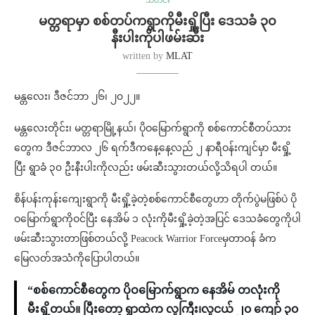
သတင်း
မတ္တရာမှာ စစ်တပ်ကရွာကိုမီးရှို့ပြီး ဒေသခံ ၃၀
နီးပါးကိုပါဖမ်းဆီး
written by
MLAT
မန္တလေး၊ ဒီဇင်ဘာ ၂၆၊ ၂၀၂၂။
မန္တလေးတိုင်း၊ မတ္တရာမြို့နယ်၊ ပိုဝမြောက်ရွာကို စစ်ကောင်စီတပ်သား
တွေက ဒီဇင်ဘာလ ၂၆ ရက်ဒီကနေ့နေ့လည် ၂ နာရီဝန်းကျင်မှာ မီးရှို့
ပြီး ရွာခံ ၃၀ ဦးနီးပါးကိုလည်း ဖမ်းဆီးသွားတယ်လို့သိရပါ တယ်။
စိန်ပန်းကုန်းကျေးရွာကို မီးရှို့ခဲ့တဲ့စစ်ကောင်စီတွေဟာ တိုက်ပွဲမဖြစ်ပဲ ပို
ဝမြောက်ရွာကိုဝင်ပြီး နေအိမ် ၁ လုံးကိုမီးရှို့ခဲ့တဲ့အပြင် ဒေသခံတွေကိုပါ
ဖမ်းဆီးသွားတာဖြစ်တယ်လို့ Peacock Warrior Forceမှတာဝန် ခံက
မြေလတ်အသံကိုပြောပါတယ်။
“စစ်ကောင်စီတွေက ပိုဝမြောက်ရွာက နေအိမ် တလုံးကို
မီးရှို့တယ်။ ပြီးတော့ ရွာထဲက လူကြီး၊လူငယ် ၂၀ ကျော် ၃၀