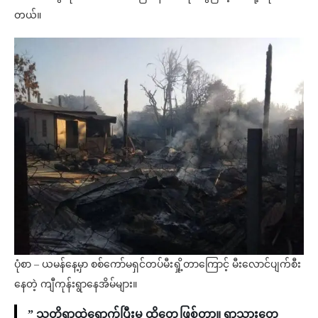
တယ်။
ပုံစာ – ယမန်နေ့မှာ စစ်ကော်မရှင်တပ်မီးရှို့တာကြောင့် မီးလောင်ပျက်စီး
နေတဲ့ ကျီကုန်းရွာနေအိမ်များ။
” သူတို့ရွာထဲရောက်ပြီးမှ ထိတွေ့ဖြစ်တာ။ ရွာသားတွေ