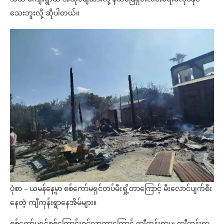
သေးဘူးလို့ ဆိုပါတယ်။
ပုံစာ – ယမန်နေ့မှာ စစ်ကော်မရှင်တပ်မီးရှို့တာကြောင့် မီးလောင်ပျက်စီး
နေတဲ့ ကျီကုန်းရွာနေအိမ်များ။
စစ်ကော်မရှင်စစ်ကြောင်းဝင်လာတာကြောင့် ကျီကုန်းရွာမ၊ ကျီကုန်းရွာ