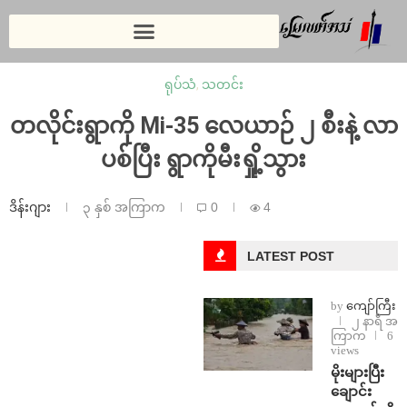
ရုပ်သံ
,
သတင်း
တလိုင်းရွာကို Mi-35 လေယာဉ် ၂ စီးနဲ့ လာ
ပစ်ပြီး ရွာကိုမီးရှို့သွား
ဒိန်းဂျား
၃ နှစ် အကြာက
0
4
LATEST POST
by
ကျော်ကြီး
၂ နာရီ အ
ကြာက
6
views
⁨မိုးများပြီး
ချောင်း