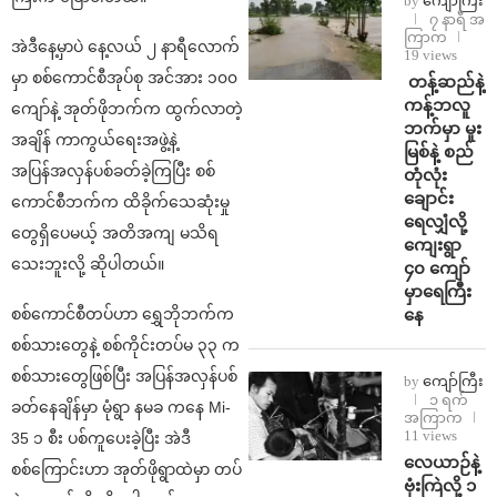
by
ကျော်ကြီး
၇ နာရီ အ
ကြာက
အဲဒီနေ့မှာပဲ နေ့လယ် ၂ နာရီလောက်
19 views
မှာ စစ်ကောင်စီအုပ်စု အင်အား ၁၀၀
⁩ ⁨တန့်ဆည်နဲ့
ကန့်ဘလူ
ကျော်နဲ့ အုတ်ဖိုဘက်က ထွက်လာတဲ့
ဘက်မှာ မူး
အချိန် ကာကွယ်ရေးအဖွဲ့နဲ့
မြစ်နဲ့ စည်
အပြန်အလှန်ပစ်ခတ်ခဲ့ကြပြီး စစ်
တုံလုံး
ချောင်း
ကောင်စီဘက်က ထိခိုက်သေဆုံးမှု
ရေလျှံလို့
တွေရှိပေမယ့် အတိအကျ မသိရ
ကျေးရွာ
သေးဘူးလို့ ဆိုပါတယ်။
၄၀ ကျော်
မှာရေကြီး
စစ်ကောင်စီတပ်ဟာ ရွှေဘိုဘက်က
နေ
စစ်သားတွေနဲ့ စစ်ကိုင်းတပ်မ ၃၃ က
စစ်သားတွေဖြစ်ပြီး အပြန်အလှန်ပစ်
by
ကျော်ကြီး
၁ ရက်
ခတ်နေချိန်မှာ မုံရွာ နမခ ကနေ Mi-
အကြာက
11 views
35 ၁ စီး ပစ်ကူပေးခဲ့ပြီး အဲဒီ
⁨လေယာဉ်နဲ့
စစ်ကြောင်းဟာ အုတ်ဖိုရွာထဲမှာ တပ်
ဗုံးကြဲလို့ ၁