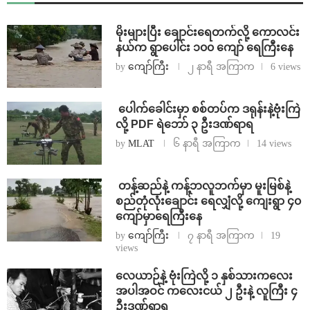
⁨မိုးများပြီး ချောင်းရေတက်လို့ ကောလင်း
နယ်က ရွာပေါင်း ၁၀၀ ကျော် ရေကြီးနေ
by
ကျော်ကြီး
၂ နာရီ အကြာက
6 views
⁩ ⁨ပေါက်ခေါင်းမှာ စစ်တပ်က ဒရုန်းနဲ့ဗုံးကြဲ
လို့ PDF ရဲဘော် ၃ ဦးဒဏ်ရာရ
by
MLAT
၆ နာရီ အကြာက
14 views
⁩ ⁨တန့်ဆည်နဲ့ ကန့်ဘလူဘက်မှာ မူးမြစ်နဲ့
စည်တုံလုံးချောင်း ရေလျှံလို့ ကျေးရွာ ၄၀
ကျော်မှာရေကြီးနေ
by
ကျော်ကြီး
၇ နာရီ အကြာက
19
views
⁨လေယာဉ်နဲ့ ဗုံးကြဲလို့ ၁ နှစ်သားကလေး
အပါအဝင် ကလေးငယ် ၂ ဦးနဲ့ လူကြီး ၄
ဦးဒဏ်ရာရ