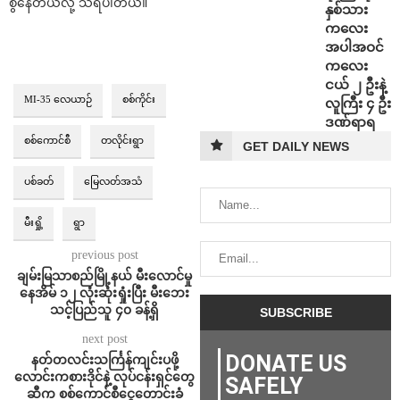
စွဲနေတယ်လို့ သိရပါတယ်။
နှစ်သား
ကလေး
အပါအဝင်
ကလေး
ငယ် ၂ ဦးနဲ့
MI-35 လေယာဉ်
စစ်ကိုင်း
လူကြီး ၄ ဦး
ဒဏ်ရာရ
စစ်ကောင်စီ
တလိုင်းရွာ
GET DAILY NEWS
ပစ်ခတ်
မြေလတ်အသံ
မီးရှို့
ရွာ
previous post
ချမ်းမြသာစည်မြို့နယ် မီးလောင်မှု
နေအိမ် ၁၂ လုံးဆုံးရှုံးပြီး မီးဘေး
သင့်ပြည်သူ ၄၀ ခန့်ရှိ
next post
DONATE US
နတ်တလင်းသင်္ကြန်ကျင်းပဖို့
လောင်းကစားဒိုင်နဲ့ လုပ်ငန်းရှင်တွေ
SAFELY
ဆီက စစ်ကောင်စီငွေတောင်းခံ