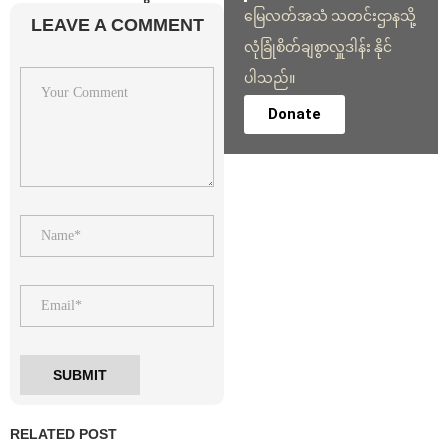
မြေလတ်အသံ သတင်းဌာနသို့
LEAVE A COMMENT
လုံခြုံစိတ်ချစွာလှူဒါန်း နိုင်
ပါသည်။
Donate
RELATED POST