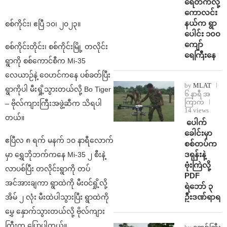
ရေတက်လို့
ကောလင်း
နယ်က ရွာ
စစ်ကိုင်း၊ ဧပြီ ၁၀၊ ၂၀၂၃။
ပေါင်း ၁၀၀
ကျော်
စစ်ကိုင်းတိုင်း၊ စစ်ကိုင်းမြို့ တလိုင်း
ရေကြီးနေ
ရွာကို စစ်ကောင်စီက Mi-35
လေယာဉ်နဲ့ ဝေဟင်ကနေ ပစ်ခတ်ပြီး
by
MLAT
ရွာကိုပါ မီးရှို့သွားတယ်လို့ Bo Tiger
၆ နာရီ အ
ကြာက
– ဗိုလ်ကျားကြီးအဖွဲ့ဆီက သိရပါ
14 views
တယ်။
⁩ ⁨ပေါက်
ခေါင်းမှာ
ဧပြီလ ၈ ရက် မနက် ၁၀ နာရီလောက်
စစ်တပ်က
ဒရုန်းနဲ့
မှာ ရွှေဘိုဘက်ကနေ Mi-35 ၂ စီးနဲ့
ဗုံးကြဲလို့
လာပစ်ပြီး တလိုင်းရွာကို တပ်
PDF
အင်အားချကာ ရွာထဲကို မီးဝင်ရှို့လို့
ရဲဘော် ၃
ဦးဒဏ်ရာရ
အိမ် ၂ လုံး မီးထဲပါသွားပြီး ရွာထဲကို
မွှေ နှောက်သွားတယ်လို့ ဗိုလ်ကျား
ကြီးက ပြောပါတယ်။