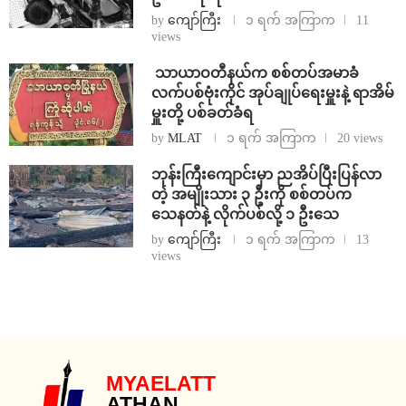
by
ကျော်ကြီး
၁ ရက် အကြာက
11
views
⁩ ⁨သာယာဝတီနယ်က စစ်တပ်အမာခံ
လက်ပစ်ဗုံးကိုင် အုပ်ချုပ်ရေးမှူးနဲ့ ရာအိမ်
မှူးတို့ ပစ်ခတ်ခံရ
by
MLAT
၁ ရက် အကြာက
20 views
ဘုန်းကြီးကျောင်းမှာ ညအိပ်ပြီးပြန်လာ
တဲ့ အမျိုးသား ၃ ဦးကို စစ်တပ်က
သေနတ်နဲ့ လိုက်ပစ်လို့ ၁ ဦးသေ
by
ကျော်ကြီး
၁ ရက် အကြာက
13
views
MYAELATT
ATHAN