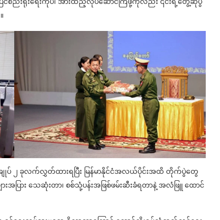
်စည်းရုံးရေးကိုပါ အားထည့်လုပ်ဆောင်ကြဖို့ကိုလည်း ၎င်းရဲ့တွေ့ဆုံပွဲ
်။
နချုပ် ၂ ခုလက်လွှတ်ထားရပြီး မြန်မာနိုင်ငံအလယ်ပိုင်းအထိ တိုက်ပွဲတွေ
ားအပြား သေဆုံးတာ၊ စစ်သုံ့ပန်းအဖြစ်ဖမ်းဆီးခံရတာနဲ့ အလံဖြူ ထောင်