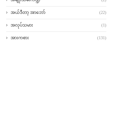
အယ်ဒီတာ့ အာဘော်
(22)
အလုပ်သမား
(1)
အားကစား
(131)