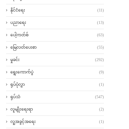
နိုင်ငံရေး
(11)
ပညာရေး
(13)
ပေါ့ကတ်စ်
(63)
မြေလတ်ပေးစာ
(55)
မှုခင်း
(292)
ရွေးကောက်ပွဲ
(9)
ရုပ်ပုံလွှာ
(1)
ရုပ်သံ
(547)
လူမျိုးရေးရာ
(2)
လူ့အခွင့်အရေး
(1)