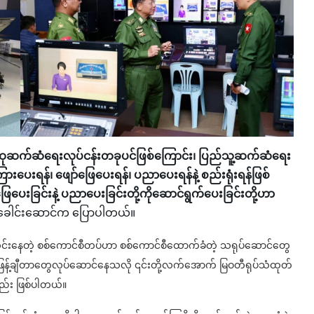
လူထုဆက်ဆံရေးလုပ်ငန်းတခုပင်ဖြစ်ကြောင်း၊ ပြည်သူ့ဆက်ဆံရေး
ကြားပေးရန်၊ ဖျော်ဖြေပေးရန်၊ ပညာပေးရန်နဲ့ စည်းရုံးရန်ဖြစ်
်ဖြေပေးခြင်းနဲ့ ပညာပေးခြင်းတို့ကိုဆောင်ရွက်ပေးခြင်းတို့ဟာ
ခေါင်းဆောင်က ပြောပါတယ်။
းနေတဲ့ စစ်ကောင်စီတပ်ဟာ စစ်ကောင်စီထောက်ခံတဲ့ သရုပ်ဆောင်တွေ
့်ဖြန့်ချီတာတွေလုပ်ဆောင်နေသလို ၎င်းတို့လက်အောက် မြဝတီရုပ်သံထုတ်
လည်း ဖြစ်ပါတယ်။