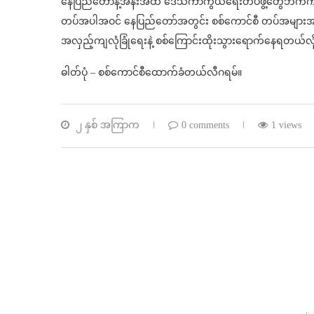
နေပြည်တော်နဲ့အနီးအထိ ဒေသကာကွယ်ရေးတပ်ဖွဲ့တွေဘက်က စစ်ရ
တပ်အပါအဝင် နေပြည်တော်အတွင်း စစ်ကောင်စီ တပ်အများအပြ
အလှည့်ကျလုံခြုံရေးနဲ့ စစ်ကြောင်းထိုးသွားရောက်နေရတယ်
ဓါတ်ပုံ – စစ်ကောင်စီထောက်ခံတယ်လီဂရမ်။
၂ နှစ် အကြာက
0 comments
1 views