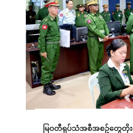
မြဝတီရုပ်သံအစီအစဥ်တွေတိုးတက