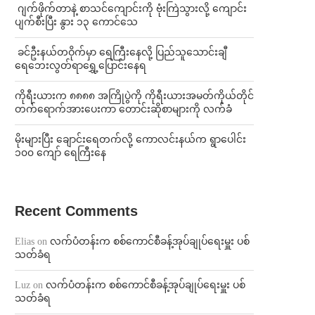
⁨⁩ ⁨ဂျက်ဖိုက်တာနဲ့ စာသင်ကျောင်းကို ဗုံးကြဲသွားလို့ ကျောင်း
ပျက်စီးပြီး နွား ၁၃ ကောင်သေ
⁩ ⁨ခင်ဦးနယ်တဝိုက်မှာ ရေကြီးနေလို့ ပြည်သူသောင်းချီ
ရေဘေးလွတ်ရာရွှေ့ပြောင်းနေရ
ကိုရီးယားက ၈၈၈၈ အကြိုပွဲကို ကိုရီးယားအမတ်ကိုယ်တိုင်
တက်ရောက်အားပေးကာ တောင်းဆိုစာများကို လက်ခံ
⁨မိုးများပြီး ချောင်းရေတက်လို့ ကောလင်းနယ်က ရွာပေါင်း
၁၀၀ ကျော် ရေကြီးနေ
Recent Comments
Elias
on
လက်ပံတန်းက စစ်ကောင်စီခန့်အုပ်ချုပ်ရေးမှူး ပစ်
သတ်ခံရ
Luz
on
လက်ပံတန်းက စစ်ကောင်စီခန့်အုပ်ချုပ်ရေးမှူး ပစ်
သတ်ခံရ