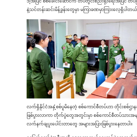
ဒါ့အပြင် စစ်ခေါင်းဆောင်က တပ်တွင်းစည်းရုံးရေးအပြင် တပ်ပြင
နဲ့သင်တန်းဆင်းမိန့်ခွန်းတွေမှာ မကြာခဏမှာကြားလေ့ရှိပါတယ
လက်ရှိနိုင်ငံအနှံ့စစ်ပူမိနေတဲ့ စစ်ကောင်စီတပ်ဟာ တိုင်းစစ်ဌာ
ဖြစ်ပွားလာကာ တိုက်ပွဲတွေအတွင်းမှာ စစ်ကောင်စီတပ်သားအမျ
လက်နက်ချပူးပေါင်းတာတွေ အများအပြားဖြစ်ပွားနေတာပါ။