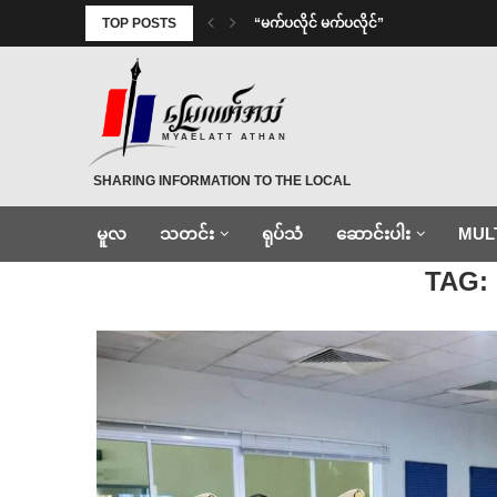
TOP POSTS
⁨ ⁨“မက်ပလိုင် မက်ပလိုင်”
MYAELATT ATHAN
SHARING INFORMATION TO THE LOCAL
မူလ
သတင်း
ရုပ်သံ
ဆောင်းပါး
MUL
Home
»
မြဝတီရုပ်သံ
TAG: