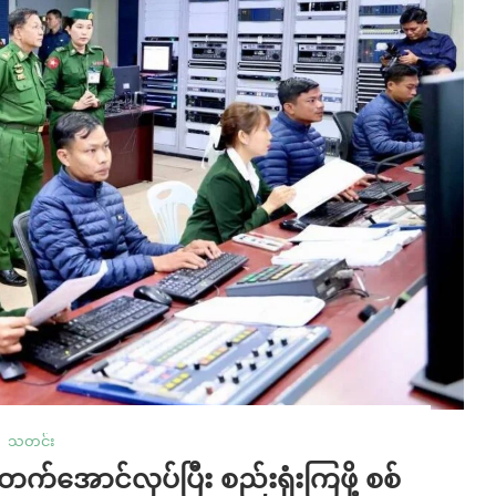
သတင်း
်အောင်လုပ်ပြီး စည်းရုံးကြဖို့ စစ်