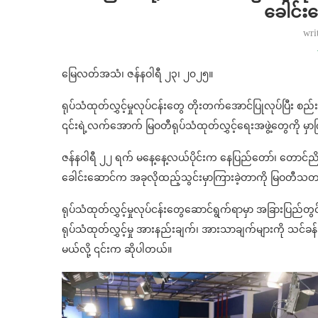
ခေါင်း
wri
မြေလတ်အသံ၊ ဇန်နဝါရီ ၂၃၊ ၂၀၂၅။
ရုပ်သံထုတ်လွှင့်မှုလုပ်ငန်းတွေ တိုးတက်အောင်ပြုလုပ်ပြီး စည်း
၎င်းရဲ့လက်အောက် မြဝတီရုပ်သံထုတ်လွှင့်ရေးအဖွဲ့တွေကို မ
ဇန်နဝါရီ ၂၂ ရက် မနေ့နေ့လယ်ပိုင်းက နေပြည်တော်၊ တောင်ညို
ခေါင်းဆောင်က အခုလိုထည့်သွင်းမှာကြားခဲ့တာကို မြဝတီ
ရုပ်သံထုတ်လွှင့်မှုလုပ်ငန်းတွေဆောင်ရွက်ရာမှာ အခြားပြည်တွ
ရုပ်သံထုတ်လွှင့်မှု အားနည်းချက်၊ အားသာချက်များကို သင်ခ
မယ်လို့ ၎င်းက ဆိုပါတယ်။