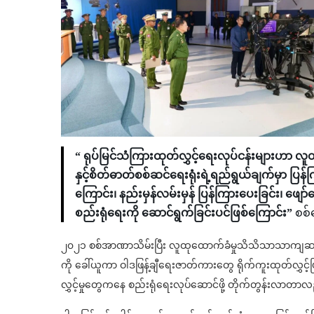
“ ရုပ်မြင်သံကြားထုတ်လွှင့်ရေးလုပ်ငန်းများဟာ 
နှင့်စိတ်ဓာတ်စစ်ဆင်ရေးရုံးရဲ့ရည်ရွယ်ချက်မှာ ပြန်
ကြောင်း၊ နည်းမှန်လမ်းမှန် ပြန်ကြားပေးခြင်း၊ ဖျော
စည်းရုံရေးကို ဆောင်ရွက်ခြင်းပင်ဖြစ်ကြောင်း”
စစ်
၂၀၂၁ စစ်အာဏာသိမ်းပြီး လူထုထောက်ခံမှုသိသိသာသာကျဆင်
ကို ခေါ်ယူကာ ဝါဒဖြန့်ချီရေးဇာတ်ကားတွေ ရိုက်ကူးထုတ်လွှင
လွှင့်မှုတွေကနေ စည်းရုံရေးလုပ်ဆောင်ဖို့ တိုက်တွန်းလာတာ