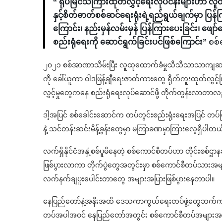
“ ရုပ်မြင်သံကြားထုတ်လွှင့်ရေးလုပ်ငန်းများဟာ 
နှင့်စိတ်ဓာတ်စစ်ဆင်ရေးရုံးရဲ့ရည်ရွယ်ချက်မှာ ပြန်
ကြောင်း၊ နည်းမှန်လမ်းမှန် ပြန်ကြားပေးခြင်း၊ ဖျော
စည်းရုံရေးကို ဆောင်ရွက်ခြင်းပင်ဖြစ်ကြောင်း”
စစ်
၂၀၂၁ စစ်အာဏာသိမ်းပြီး လူထုထောက်ခံမှုသိသိသာသာကျဆင်
ကို ခေါ်ယူကာ ဝါဒဖြန့်ချီရေးဇာတ်ကားတွေ ရိုက်ကူးထုတ်လွှင
လွှင့်မှုတွေကနေ စည်းရုံရေးလုပ်ဆောင်ဖို့ တိုက်တွန်းလာတာ
ဒါ့အပြင် စစ်ခေါင်းဆောင်က တပ်တွင်းစည်းရုံးရေးအပြင် တပ်ပြင
နဲ့ သင်တန်းဆင်းမိန့်ခွန်းတွေမှာ မကြာခဏမှာကြားလေ့ရှိပါတယ
လက်ရှိနိုင်ငံအနှံ့စစ်ပူမိနေတဲ့ စစ်ကောင်စီတပ်ဟာ တိုင်းစစ်ဌာ
ဖြစ်ပွားလာကာ တိုက်ပွဲတွေအတွင်းမှာ စစ်ကောင်စီတပ်သားအမျ
လက်နက်ချပူးပေါင်းတာတွေ အများအပြားဖြစ်ပွားနေတာပါ။
နေပြည်တော်နဲ့အနီးအထိ ဒေသကာကွယ်ရေးတပ်ဖွဲ့တွေဘက်က စစ်ရ
တပ်အပါအဝင် နေပြည်တော်အတွင်း စစ်ကောင်စီတပ်အများအပြ