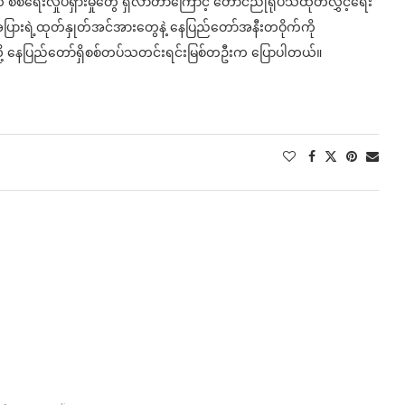
ေးလှုပ်ရှားမှုတွေ ရှိလာတာကြောင့် တောင်ညိုရုပ်သံထုတ်လွှင့်ရေး
ားရဲ့ထုတ်နှုတ်အင်အားတွေနဲ့ နေပြည်တော်အနီးတဝိုက်ကို
လို့ နေပြည်တော်ရှိစစ်တပ်သတင်းရင်းမြစ်တဦးက ပြောပါတယ်။