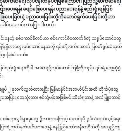
လူထုဆက်ဆံရေးလုပ်ငန်းတခုပင်ဖြစ်ကြောင်း၊ ပြည်သူ့ဆက်ဆံရေး
ကြားပေးရန်၊ ဖျော်ဖြေပေးရန်၊ ပညာပေးရန်နဲ့ စည်းရုံးရန်ဖြစ်
်ဖြေပေးခြင်းနဲ့ ပညာပေးခြင်းတို့ကိုဆောင်ရွက်ပေးခြင်းတို့ဟာ
ခေါင်းဆောင်က ပြောပါတယ်။
းနေတဲ့ စစ်ကောင်စီတပ်ဟာ စစ်ကောင်စီထောက်ခံတဲ့ သရုပ်ဆောင်တွေ
့်ဖြန့်ချီတာတွေလုပ်ဆောင်နေသလို ၎င်းတို့လက်အောက် မြဝတီရုပ်သံထုတ်
လည်း ဖြစ်ပါတယ်။
်စည်းရုံးရေးကိုပါ အားထည့်လုပ်ဆောင်ကြဖို့ကိုလည်း ၎င်းရဲ့တွေ့ဆုံပွဲ
်။
နချုပ် ၂ ခုလက်လွှတ်ထားရပြီး မြန်မာနိုင်ငံအလယ်ပိုင်းအထိ တိုက်ပွဲတွေ
ားအပြား သေဆုံးတာ၊ စစ်သုံ့ပန်းအဖြစ်ဖမ်းဆီးခံရတာနဲ့ အလံဖြူထောင်
ေးလှုပ်ရှားမှုတွေ ရှိလာတာကြောင့် တောင်ညိုရုပ်သံထုတ်လွှင့်ရေး
ားရဲ့ထုတ်နုတ်အင်အားတွေနဲ့ နေပြည်တော်အနီးတဝိုက်ကို အလှည့်ကျ