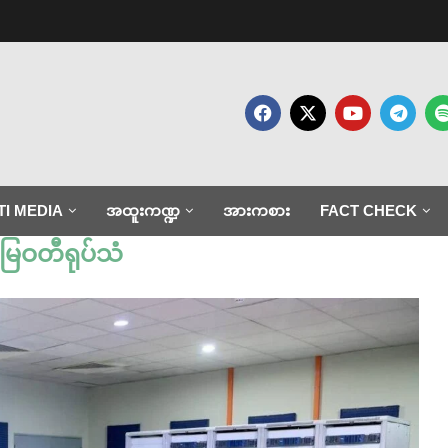
TI MEDIA
အထူးကဏ္ဍ
အားကစား
FACT CHECK
မြဝတီရုပ်သံ