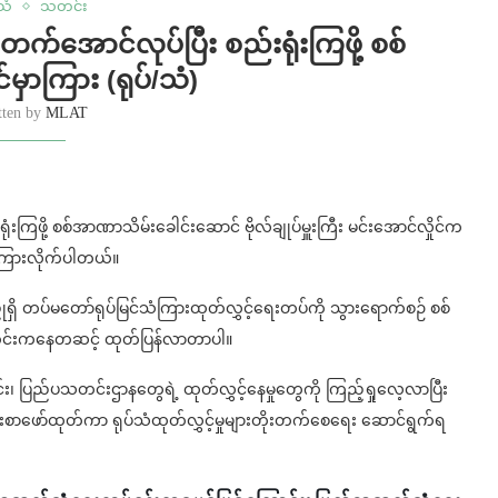
်သံ
သတင်း
က်အောင်လုပ်ပြီး စည်းရုံးကြဖို့ စစ်
မှာကြား (ရုပ်/သံ)
tten by
MLAT
ရုံးကြဖို့ စစ်အာဏာသိမ်းခေါင်းဆောင် ဗိုလ်ချုပ်မှူးကြီး မင်းအောင်လှိုင်က
ှာကြားလိုက်ပါတယ်။
ရှိ တပ်မတော်ရုပ်မြင်သံကြားထုတ်လွှင့်ရေးတပ်ကို သွားရောက်စဉ် စစ်
သတင်းကနေတဆင့် ထုတ်ပြန်လာတာပါ။
င်း၊ ပြည်ပသတင်းဌာနတွေရဲ့ ထုတ်လွှင့်နေမှုတွေကို ကြည့်ရှုလေ့လာပြီး
န်းစာဖော်ထုတ်ကာ ရုပ်သံထုတ်လွှင့်မှုများတိုးတက်စေရေး ဆောင်ရွက်ရ