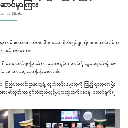
ဆောင်မှာကြား
tten by
MLAT
ရုံးကြဖို့ စစ်အာဏာသိမ်းခေါင်းဆောင် ဗိုလ်ချုပ်မှူးကြီး မင်းအောင်လှိုင်က
ှာကြားလိုက်ပါတယ်။
ရှိ တပ်မတော်ရုပ်မြင်သံကြားထုတ်လွှင့်ရေးတပ်ကို သွားရောက်စဥ် စစ်
သတင်းကနေတဆင့် ထုတ်ပြန်လာတာပါ။
င်း၊ ပြည်ပသတင်းဌာနတွေရဲ့ ထုတ်လွှင့်နေမှုတွေကို ကြည့်ရှုလေ့လာပြီး
န်းစာဖော်ထုတ်ကာ ရုပ်သံထုတ်လွှင့်မှုများတိုးတက်စေရေး ဆောင်ရွက်ရ