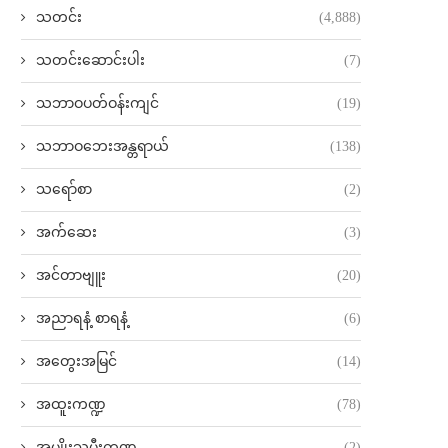
သတင်း
(4,888)
သတင်းဆောင်းပါး
(7)
သဘာဝပတ်ဝန်းကျင်
(19)
သဘာဝဘေးအန္တရာယ်
(138)
သရော်စာ
(2)
အက်ဆေး
(3)
အင်တာဗျူး
(20)
အညာရနံ့ စာရနံ့
(6)
အတွေးအမြင်
(14)
အထူးကဏ္ဍ
(78)
အမျိုးသမီးကဏ္ဍ
(2)