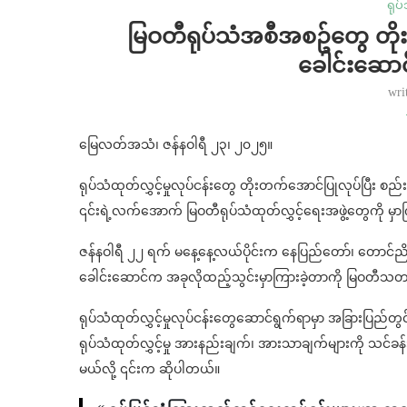
ရုပ
မြဝတီရုပ်သံအစီအစဥ်တွေ တိုးတ
ခေါင်းဆောင်
wri
မြေလတ်အသံ၊ ဇန်နဝါရီ ၂၃၊ ၂၀၂၅။
ရုပ်သံထုတ်လွှင့်မှုလုပ်ငန်းတွေ တိုးတက်အောင်ပြုလုပ်ပြီး စည်း
၎င်းရဲ့လက်အောက် မြဝတီရုပ်သံထုတ်လွှင့်ရေးအဖွဲ့တွေကို မ
ဇန်နဝါရီ ၂၂ ရက် မနေ့နေ့လယ်ပိုင်းက နေပြည်တော်၊ တောင်ညို
ခေါင်းဆောင်က အခုလိုထည့်သွင်းမှာကြားခဲ့တာကို မြဝတီ
ရုပ်သံထုတ်လွှင့်မှုလုပ်ငန်းတွေဆောင်ရွက်ရာမှာ အခြားပြည်တွ
ရုပ်သံထုတ်လွှင့်မှု အားနည်းချက်၊ အားသာချက်များကို သင်ခ
မယ်လို့ ၎င်းက ဆိုပါတယ်။