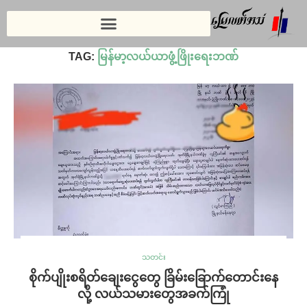
Home
»
မြန်မာ့လယ်ယာဖွံ့ဖြိုးရေးဘဏ်
TAG:
မြန်မာ့လယ်ယာဖွံ့ဖြိုးရေးဘဏ်
သတင်း
စိုက်ပျိုးစရိတ်ချေးငွေတွေ ခြိမ်းခြောက်တောင်းနေ
လို့ လယ်သမားတွေအခက်ကြုံ