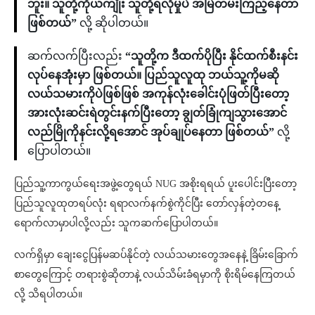
ဘူး။ သူတို့ကိုယ်ကျိုး သူတို့ရလိုမှုပဲ အမြဲတမ်းကြည့်နေတာ
ဖြစ်တယ်”
လို့ ဆိုပါတယ်။
ဆက်လက်ပြီးလည်း
“သူတို့က ဒီထက်ပိုပြီး နိုင်ထက်စီးနင်း
လုပ်နေအုံးမှာ ဖြစ်တယ်။ ပြည်သူလူထု ဘယ်သူ့ကိုမဆို
လယ်သမားကိုပဲဖြစ်ဖြစ် အကုန်လုံးခေါင်းပုံဖြတ်ပြီးတော့
အားလုံးဆင်းရဲတွင်းနက်ပြီးတော့ ချွတ်ခြုံကျသွားအောင်
လည်မြိုကိုနင်းလို့ရအောင် အုပ်ချုပ်နေတာ ဖြစ်တယ်”
လို့
ပြောပါတယ်။
ပြည်သူ့ကာကွယ်ရေးအဖွဲ့တွေရယ် NUG အစိုးရရယ် ပူးပေါင်းပြီးတော့
ပြည်သူလူထုတရပ်လုံး ရရာလက်နက်စွဲကိုင်ပြီး တော်လှန်တဲ့တနေ့
ရောက်လာမှာပါလို့လည်း သူကဆက်ပြောပါတယ်။
လက်ရှိမှာ ချေးငွေပြန်မဆပ်နိုင်တဲ့ လယ်သမားတွေအနေနဲ့ ခြိမ်းခြောက်
စာတွေကြောင့် တရားစွဲဆိုတာနဲ့ လယ်သိမ်းခံရမှာကို စိုးရိမ်နေကြတယ်
လို့ သိရပါတယ်။