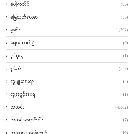
ပေါ့ကတ်စ်
(63)
မြေလတ်ပေးစာ
(55)
မှုခင်း
(292)
ရွေးကောက်ပွဲ
(9)
ရုပ်ပုံလွှာ
(1)
ရုပ်သံ
(547)
လူမျိုးရေးရာ
(2)
လူ့အခွင့်အရေး
(1)
သတင်း
(4,882)
သတင်းဆောင်းပါး
(7)
သဘာဝပတ်ဝန်းကျင်
(19)