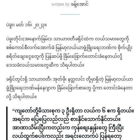
written by
ခန့်အောင်
ပဲခူး၊ မတ် ၁၆၊ ၂၀၂၃။
ပဲခူးတိုင်း(အနောက်ခြမ်း)၊ သာယာဝတီခရိုင်ထဲက လယ်သမားတွေကို
စစ်ကောင်စီလက်အောက်ခံ မြန်မာ့လယ်ယာဖွံ့ဖြိုးရေးဘဏ်က စိုက်ပျိုး
စရိတ်ချေးငွေတွေကို ပြန်ဆပ်ဖို့ ခြိမ်းခြောက်တောင်းခံနေတယ်လို့
ဒေသခံလယ်သမားတွေဆီက သိရပါတယ်။
ခရိုင်တွင်းရှိ သာယာဝတီ၊ အုတ်ဖို၊ နတ္တလင်း တို့မှာရှိတဲ့ မြန်မာ့လယ်ယာ
ဖွံ့ဖြိုးရေးဘဏ်မန်နေဂျာက ခြိမ်းခြောက်စာတွေ ပို့ကာ တောင်းခံနေတာ
လို့ သိရပါတယ်။
“ကျတော်တို့မိသားစုက ၃ ဦးရှိတာ လယ်က ၆ ဧက ရှိတယ်။
အရင်က ပြေပြေလည်လည် စားနိုင်သောက်နိုင်တယ်။
အာဏာသိမ်းပြီးကတည်းက ကုန်စျေးနှုန်းတွေ ကြီးပြီး
လယ်ထွက်စပါးကလည်း အရင်းလောက်ပဲ ပြန်ရတော့