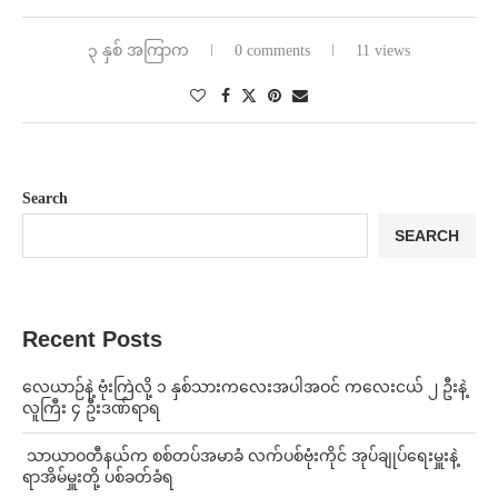
၃ နှစ် အကြာက
0 comments
11 views
Search
SEARCH
Recent Posts
⁨လေယာဉ်နဲ့ ဗုံးကြဲလို့ ၁ နှစ်သားကလေးအပါအဝင် ကလေးငယ် ၂ ဦးနဲ့
လူကြီး ၄ ဦးဒဏ်ရာရ
⁩ ⁨သာယာဝတီနယ်က စစ်တပ်အမာခံ လက်ပစ်ဗုံးကိုင် အုပ်ချုပ်ရေးမှူးနဲ့
ရာအိမ်မှူးတို့ ပစ်ခတ်ခံရ