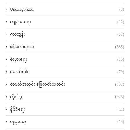
Uncategorized
(7)
ကျန်းမာရေး
(12)
ကာတွန်း
(57)
စစ်ဘေးရှောင်
(385)
စီးပွားရေး
(15)
ဆောင်းပါး
(79)
တပတ်အတွင်း မြေလတ်သတင်း
(107)
တိုက်ပွဲ
(976)
နိုင်ငံရေး
(11)
ပညာရေး
(13)