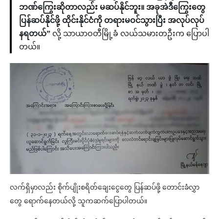
ဘဏ်ကြွေးဆိုတာလည်း မဆပ်နိုင်ဘူး။ အခုအဲဒီကြွေးတွေ
ပြန်ဆပ်နိုင်ဖို့ ထိုင်းနိုင်ငံကို တရားမဝင်သွားပြီး အလုပ်လုပ်
နရတယ်”
လို့ သာယာဝတီမြို့ခံ လယ်သမားတဦးက ပြောပါ
တယ်။
လက်ရှိမှာလည်း စိုက်ပျိုးစရိတ်ချေးငွေတွေ ပြန်ဆပ်ဖို့ တောင်းခံလွှာ
တွေ ရောက်နေတယ်လို့ သူကဆက်ပြောပါတယ်။