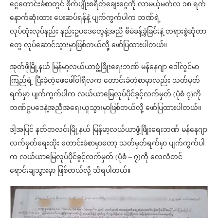
ငွေတောင်းခံစာတွင် စိုက်ပျိုးစရိတ်ချေးငွေကို လာမယ့်မတ်လ ၁၈ ရက်
နောက်ဆုံးထား ပေးဆပ်ရန်နဲ့ ပျက်ကွက်ပါက ဘဏ်ရဲ့
လုပ်ထုံးလုပ်နည်း နည်းဥပဒေတွေနဲ့အညီ စီမံခန့်ခွဲခြင်းနဲ့ တရားစွဲဆိုတာ
တွေ လုပ်ဆောင်သွားမှာဖြစ်တယ်လို့ ဖော်ပြထားပါတယ်။
အုတ်ဖိုမြို့နယ် မြန်မာ့လယ်ယာဖွံ့ဖြိုးရေးဘဏ် မန်နေဂျာ ဒေါ်လွင်မာ
ကြည်ရဲ့ ပြီးခဲ့တဲ့ဖေဖေါ်ဝါရီလက တောင်းခံတဲ့စာမှာလည်း သတ်မှတ်
ရက်မှာ ပျက်ကွက်ပါက လယ်ယာမြေလုပ်ပိုင်ခွင့်လက်မှတ် (ပုံစံ ၇)ကို
ဘဏ်ဥပဒေနဲ့အညီအရေးယူသွားမှာဖြစ်တယ်လို့ ဖော်ပြထားပါတယ်။
ဒါ့အပြင် နတ်တလင်းမြို့နယ် မြန်မာ့လယ်ယာဖွံ့ဖြိုးရေးဘဏ် မန်နေဂျာ
လက်မှတ်ရေးထိုး တောင်းခံစာမှာတော့ သတ်မှတ်ရက်မှာ ပျက်ကွက်ပါ
က လယ်ယာမြေလုပ်ပိုင်ခွင့်လက်မှတ် (ပုံစံ – ၇)ကို လေလံတင်
ရောင်းချသွားမှာ ဖြစ်တယ်လို့ သိရပါတယ်။