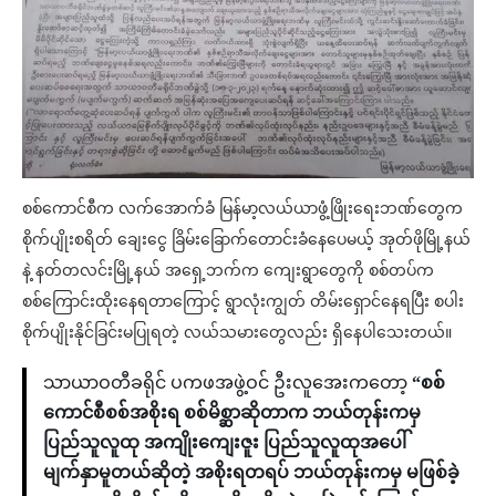
စစ်ကောင်စီက လက်အောက်ခံ မြန်မာ့လယ်ယာဖွံ့ဖြိုးရေးဘဏ်တွေက
စိုက်ပျိုးစရိတ် ချေးငွေ ခြိမ်းခြောက်တောင်းခံနေပေမယ့် အုတ်ဖိုမြို့နယ်
နဲ့ နတ်တလင်းမြို့နယ် အရှေ့ဘက်က ကျေးရွာတွေကို စစ်တပ်က
စစ်ကြောင်းထိုးနေရတာကြောင့် ရွာလုံးကျွတ် တိမ်းရှောင်နေရပြီး စပါး
စိုက်ပျိုးနိုင်ခြင်းမပြုရတဲ့ လယ်သမားတွေလည်း ရှိနေပါသေးတယ်။
သာယာဝတီခရိုင် ပကဖအဖွဲ့ဝင် ဦးလူအေးကတော့
“စစ်
ကောင်စီစစ်အစိုးရ စစ်မိစ္ဆာဆိုတာက ဘယ်တုန်းကမှ
ပြည်သူလူထု အကျိုးကျေးဇူး ပြည်သူလူထုအပေါ်
မျက်နှာမူတယ်ဆိုတဲ့ အစိုးရတရပ် ဘယ်တုန်းကမှ မဖြစ်ခဲ့