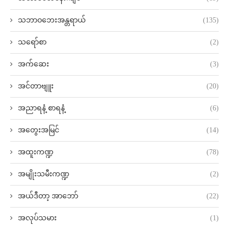
သဘာဝဘေးအန္တရာယ်
(135)
သရော်စာ
(2)
အက်ဆေး
(3)
အင်တာဗျူး
(20)
အညာရနံ့ စာရနံ့
(6)
အတွေးအမြင်
(14)
အထူးကဏ္ဍ
(78)
အမျိုးသမီးကဏ္ဍ
(2)
အယ်ဒီတာ့ အာဘော်
(22)
အလုပ်သမား
(1)