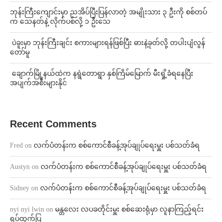
ဘုန်းကြီးကျောင်းမှာ ညအိပ်ပြီးပြန်လာတဲ့ အမျိုးသား ၃ ဦးကို စစ်တပ်
က သေနတ်နဲ့ လိုက်ပစ်လို့ ၁ ဦးသေ
⁩ ⁨ပဲခူးမှာ ဘုန်းကြီးချင်း စကားများရန်ဖြစ်ပြီး ဓားနဲ့ခုတ်လို့ တပါးပျံလွန်
တော်မူ
⁩ ⁨ချောက်မြို့နယ်ထဲက နရွဲတောရွာ နှစ်ကြိမ်မြောက် မီးရှို့ခံရနေပြီး
အပျက်အစီးများနိုင်
Recent Comments
Fred
on
လက်ပံတန်းက စစ်ကောင်စီခန့်အုပ်ချုပ်ရေးမှူး ပစ်သတ်ခံရ
Austyn
on
လက်ပံတန်းက စစ်ကောင်စီခန့်အုပ်ချုပ်ရေးမှူး ပစ်သတ်ခံရ
Sidney
on
လက်ပံတန်းက စစ်ကောင်စီခန့်အုပ်ချုပ်ရေးမှူး ပစ်သတ်ခံရ
nyi nyi lwin
on
မန္တလေး လပခတိုင်းမှူး စစ်ဆေးရုံမှာ လူနာကြည့်ရင်း
ရုပ်ထွက်ပြ