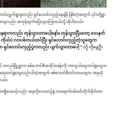
ကပ်လျှက်ရွာမှာလည်း ရှင်လောင်းလှည့်နေချိန် ဖြစ်တဲ့အတွက် ၎င်းတို့ရွာ
့သူတွေလည်း အကုန်ထွက်ပြေးသွားကြတယ်လို့ ဆိုပါတယ်။
့်တဲ့နေရာကလည်း တုန်သွားတာပေါ့နော်။ တုန်သွားပြီးတော့ သေနတ်
ကိုယ်ပဲ လာပစ်တယ်ထင်ပြီး ရှင်လောင်းလှည့်တဲ့သူတွေက
ာ ရှင်လောင်းလှည့်ပွဲကလည်း ပျက်သွားတာပေါ့ ”
လို့ ကိုနွေဦး
ု့နယ် တလုပ်မြို့ရွာက စစ်ကောင်စီအထိုင်စခန်းကို ကာကွယ်ရေးတပ်ဖွဲ့တွေက
ာကွယ်ရေးတပ်ဖွဲ့တွေလည်းပါတဲ့အတွက် စစ်ကောင်စီတပ်သားတွေက အခုလို
ါတယ်။
င်တာရှိပေမယ့်လည်း အခုလိုလေယာဉ်နဲ့ လာရောက်ပစ်ခတ်တိုက်ခိုက်တာ