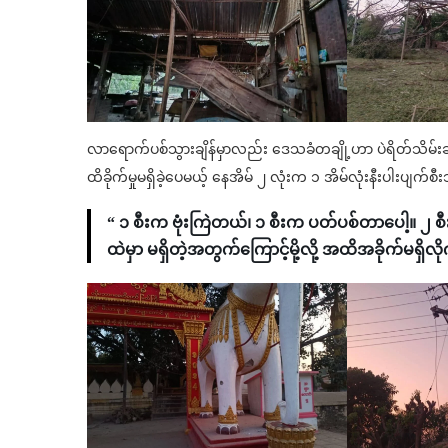
လာရောက်ပစ်သွားချိန်မှာလည်း ဒေသခံတချို့ဟာ ပဲရိတ်သိမ်းခ
ထိခိုက်မှုမရှိခဲ့ပေမယ့် နေအိမ် ၂ လုံးက ၁ အိမ်လုံးနီးပါးပျက်
“ ၁ စီးက ဗုံးကြဲတယ်၊ ၁ စီးက ပတ်ပစ်တာပေါ့။ ၂
ထဲမှာ မရှိတဲ့အတွက်ကြောင့်မို့လို့ အထိအခိုက်မရှိလ