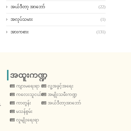
အယ်ဒီတာ့ အာဘော်
(22)
အလုပ်သမား
(1)
အားကစား
(131)
အထူးကဏ္ဍ
ကျားမရေးရာ
လူ့အခွင့်အရေး
ကလေးသူငယ်
အမျိုးသမီးကဏ္ဍ
့
ကာတွန်း
အယ်ဒီတာ့အာဘော်
မသန်စွမ်း
လူမျိုးရေးရာ