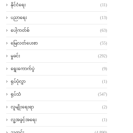
နိုင်ငံရေး
(11)
ပညာရေး
(13)
ပေါ့ကတ်စ်
(63)
မြေလတ်ပေးစာ
(55)
မှုခင်း
(292)
ရွေးကောက်ပွဲ
(9)
ရုပ်ပုံလွှာ
(1)
ရုပ်သံ
(547)
လူမျိုးရေးရာ
(2)
လူ့အခွင့်အရေး
(1)
သတင်း
(4,890)