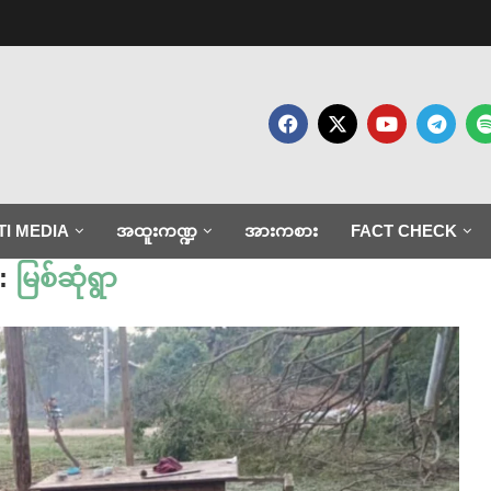
TI MEDIA
အထူးကဏ္ဍ
အားကစား
FACT CHECK
:
မြစ်ဆုံရွာ