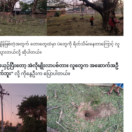
ျိန်ဖြစ်တဲ့အတွက် တောတွေထဲမှာ ပဲတွေကို ရိတ်သိမ်းနေတာကြောင့် လူ
စီးသွားတယ်လို့ ဆိုပါတယ်။
 စီးယှဉ်ပြီးတော့ အဲလိုမျိုးလာပစ်တာ။ လူတွေက အဆောက်အဦ
ိုက်ဘူး”
လို့ ကိုနွေဦးက ပြောပါတယ်။