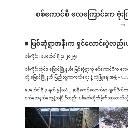
စစ်ကောင်စီ လေကြောင်းက ဗုံးကြဲခဲ
wri
■ မြစ်ဆုံရွာအနီးက ရှင်လောင်းပွဲလည်း
စစ်ကိုင်း၊ ဖေဖော်ဝါရီ ၄၊ ၂၀၂၅။
စစ်ကိုင်းတိုင်း၊ မြောင်မြို့နယ်၊ မြစ်ဆုံရွာကို စစ်ကောင်စီက 
လို့ မြောင်မြို့နယ် ပြည်သူ့ကာကွယ်ရေး နဲ့ လုံခြုံရေးအဖွဲ့
ဖေဖော်ဝါရီ ၃ ရက် မွန်းလွဲ ၂ နာရီကျော်လောက်မှာ ဂျက်ဖိုက်တာ ၂
စက်သေနတ်တွေနဲ့တပြိုင်တည်း ပစ်ခတ်တိုက်ခိုက်သွားတယ်လို