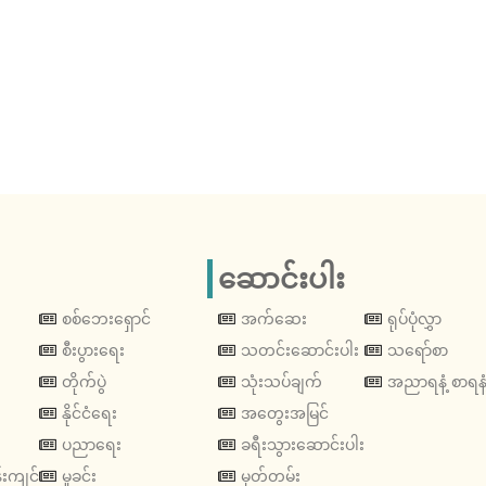
ဆောင်းပါး
စစ်ဘေးရှောင်
အက်ဆေး
ရုပ်ပုံလွှာ
စီးပွားရေး
သတင်းဆောင်းပါး
သရော်စာ
တိုက်ပွဲ
သုံးသပ်ချက်
အညာရနံ့ စာရနံ
နိုင်ငံရေး
အတွေးအမြင်
ပညာရေး
ခရီးသွားဆောင်းပါး
းကျင်
မှုခင်း
မှတ်တမ်း