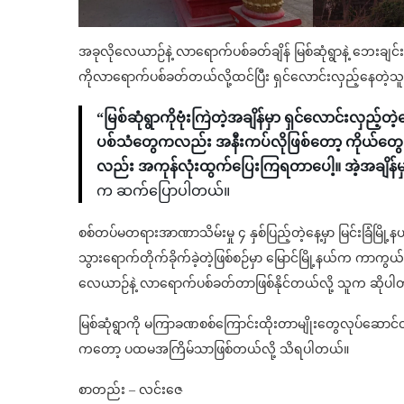
အခုလိုလေယာဉ်နဲ့ လာရောက်ပစ်ခတ်ချိန် မြစ်ဆုံရွာနဲ့ ဘေးချင်း
ကိုလာရောက်ပစ်ခတ်တယ်လို့ထင်ပြီး ရှင်လောင်းလှည့်နေတဲ
“မြစ်ဆုံရွာကိုဗုံးကြဲတဲ့အချိန်မှာ ရှင်လောင်းလှည
ပစ်သံတွေကလည်း အနီးကပ်လိုဖြစ်တော့ ကိုယ်တွေ 
လည်း အကုန်လုံးထွက်ပြေးကြရတာပေါ့။ အဲ့အချိန်မှ
က ဆက်ပြောပါတယ်။
စစ်တပ်မတရားအာဏာသိမ်းမှု ၄ နှစ်ပြည့်တဲ့နေ့မှာ မြင်းခြံမြိ
သွားရောက်တိုက်ခိုက်ခဲ့တဲ့ဖြစ်စဉ်မှာ မြောင်မြို့နယ်က က
လေယာဉ်နဲ့ လာရောက်ပစ်ခတ်တာဖြစ်နိုင်တယ်လို့ သူက ဆိုပ
မြစ်ဆုံရွာကို မကြာခဏစစ်ကြောင်းထိုးတာမျိုးတွေလုပ်ဆော
ကတော့ ပထမအကြိမ်သာဖြစ်တယ်လို့ သိရပါတယ်။
စာတည်း – လင်းဇေ