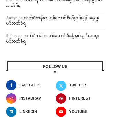
Fred
on
လက်ပံတန်းက စစ်ကောင်စီခန့်အုပ်ချုပ်ရေးမှူး ပစ်
သတ်ခံရ
Austyn
on
လက်ပံတန်းက စစ်ကောင်စီခန့်အုပ်ချုပ်ရေးမှူး
ပစ်သတ်ခံရ
Sidney
on
လက်ပံတန်းက စစ်ကောင်စီခန့်အုပ်ချုပ်ရေးမှူး
ပစ်သတ်ခံရ
FOLLOW US
FACEBOOK
TWITTER
INSTAGRAM
PINTEREST
LINKEDIN
YOUTUBE