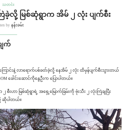
သတင်း
့လို့ မြစ်ဆုံရွာက အိမ် ၂ လုံး ပျက်စီး
tten by
နန်းခမ်း
ပျက်
လေကြောင်းနဲ့ လာရောက်ပစ်ခတ်ခဲ့လို့ နေအိမ် ၂ လုံး ထိမှန်ပျက်စီးသွားတယ်
 – CDSOM ခေါင်းဆောင်ကိုနွေဦးက ပြောပါတယ်။
 စီးဟာ မြစ်ဆုံရွာရဲ့ အရှေ့မြောက်ခြမ်းကို ဗုံးသီး ၂ လုံးကြဲချပြီး
့ ဆိုပါတယ်။