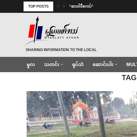
TOP POSTS
“ဆာဝါဒီစကပ်”
MYAELATT ATHAN
SHARING INFORMATION TO THE LOCAL
မူလ
သတင်း
ရုပ်သံ
ဆောင်းပါး
MUL
Home
»
မြစ်ဆုံရွာ
TAG