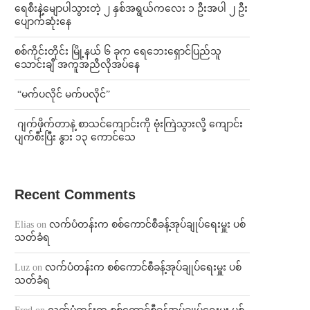
ရေစီးနဲ့မျောပါသွားတဲ့ ၂ နှစ်အရွယ်ကလေး ၁ ဦးအပါ ၂ ဦး
ပျောက်ဆုံးနေ
စစ်ကိုင်းတိုင်း မြို့နယ် ၆ ခုက ရေဘေးရှောင်ပြည်သူ
သောင်းချီ အကူအညီလိုအပ်နေ
⁨ ⁨“မက်ပလိုင် မက်ပလိုင်”
⁨⁩ ⁨ဂျက်ဖိုက်တာနဲ့ စာသင်ကျောင်းကို ဗုံးကြဲသွားလို့ ကျောင်း
ပျက်စီးပြီး နွား ၁၃ ကောင်သေ
Recent Comments
Elias
on
လက်ပံတန်းက စစ်ကောင်စီခန့်အုပ်ချုပ်ရေးမှူး ပစ်
သတ်ခံရ
Luz
on
လက်ပံတန်းက စစ်ကောင်စီခန့်အုပ်ချုပ်ရေးမှူး ပစ်
သတ်ခံရ