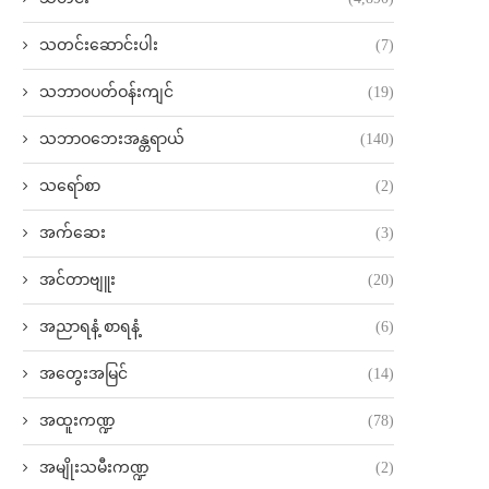
သတင်းဆောင်းပါး
(7)
သဘာဝပတ်ဝန်းကျင်
(19)
သဘာဝဘေးအန္တရာယ်
(140)
သရော်စာ
(2)
အက်ဆေး
(3)
အင်တာဗျူး
(20)
အညာရနံ့ စာရနံ့
(6)
အတွေးအမြင်
(14)
အထူးကဏ္ဍ
(78)
အမျိုးသမီးကဏ္ဍ
(2)