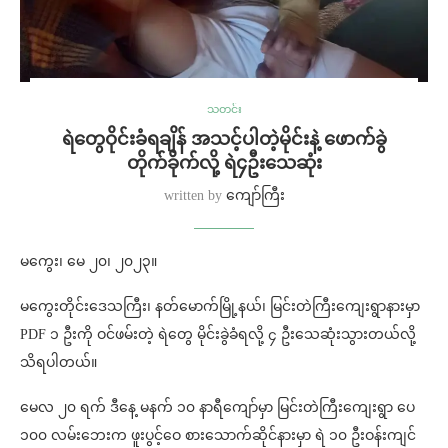
သတင်း
ရဲတွေဝိုင်းခံရချိန် အသင့်ပါတဲ့မိုင်းနဲ့ ဖောက်ခွဲ
တိုက်ခိုက်လို့ ရဲ၄ဦးသေဆုံး
written by
ကျော်ကြီး
မကွေး၊ မေ ၂၀၊ ၂၀၂၃။
မကွေးတိုင်းဒေသကြီး၊ နတ်မောက်မြို့နယ်၊ မြင်းတဲကြီးကျေးရွာနားမှာ
PDF ၁ ဦးကို ဝင်ဖမ်းတဲ့ ရဲတွေ မိုင်းခွဲခံရလို့ ၄ ဦးသေဆုံးသွားတယ်လို့
သိရပါတယ်။
မေလ ၂၀ ရက် ဒီနေ့ မနက် ၁၀ နာရီကျော်မှာ မြင်းတဲကြီးကျေးရွာ ပေ
၁၀၀ လမ်းဘေးက ဖူးပွင့်ဝေ စားသောက်ဆိုင်နားမှာ ရဲ ၁၀ ဦးဝန်းကျင်