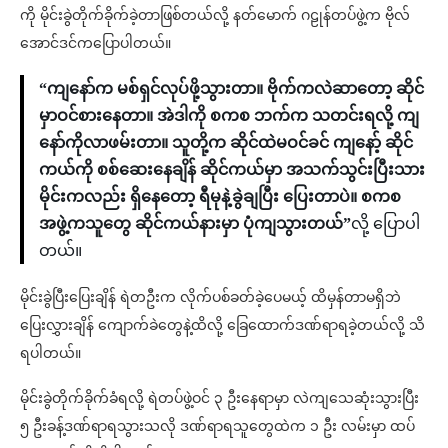
ကို မိုင်းခွဲတိုက်ခိုက်ခဲ့တာဖြစ်တယ်လို့ နတ်မောက် ဂဠုန်တပ်ဖွဲ့က ဗိုလ်
အောင်ဒင်ကပြောပါတယ်။
“ကျနော်က မစ်ရှင်လုပ်ဖို့သွားတာ။ ဗိုက်ကလဲဆာတော့ ဆိုင်
မှာဝင်စားနေတာ။ အဲဒါကို စကစ ဘက်က သတင်းရလို့ ကျ
နော်ကိုလာဖမ်းတာ။ သူတို့က ဆိုင်ထဲမဝင်ခင် ကျနော့် ဆိုင်
ကယ်ကို စစ်ဆေးနေချိန် ဆိုင်ကယ်မှာ အသက်သွင်းပြီးသား
မိုင်းကလည်း ရှိနေတော့ ရီမုနဲ့ခွဲချပြီး ပြေးတာပဲ။ စကစ
အဖွဲ့ကသူတွေ ဆိုင်ကယ်နားမှာ ပုံကျသွားတယ်”
လို့ ပြောပါ
တယ်။
မိုင်းခွဲပြီးပြေးချိန် ရဲတဦးက လိုက်ပစ်ခတ်ခဲ့ပေမယ့် ထိမှန်တာမရှိဘဲ ​
ပြေးလွှားချိန် ကျောက်ခဲတွေနဲ့ထိလို့ ခြေထောက်ဒဏ်ရာရခဲ့တယ်လို့ သိ
ရပါတယ်။
မိုင်းခွဲတိုက်ခိုက်ခံရလို့ ရဲတပ်ဖွဲ့ဝင် ၃ ဦးနေရာမှာ လဲကျသေဆုံးသွားပြီး
၅ ဦးခန့်ဒဏ်ရာရသွားသလို ဒဏ်ရာရသူတွေထဲက ၁ ဦး လမ်းမှာ ထပ်