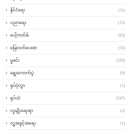
နိုင်ငံရေး
(11)
ပညာရေး
(13)
ပေါ့ကတ်စ်
(63)
မြေလတ်ပေးစာ
(55)
မှုခင်း
(292)
ရွေးကောက်ပွဲ
(9)
ရုပ်ပုံလွှာ
(1)
ရုပ်သံ
(547)
လူမျိုးရေးရာ
(2)
လူ့အခွင့်အရေး
(1)