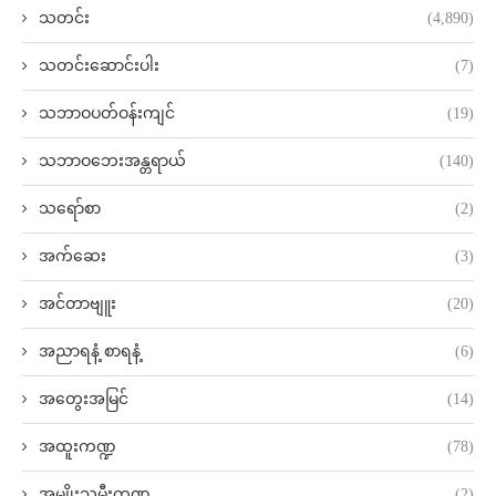
သတင်း
(4,890)
သတင်းဆောင်းပါး
(7)
သဘာဝပတ်ဝန်းကျင်
(19)
သဘာဝဘေးအန္တရာယ်
(140)
သရော်စာ
(2)
အက်ဆေး
(3)
အင်တာဗျူး
(20)
အညာရနံ့ စာရနံ့
(6)
အတွေးအမြင်
(14)
အထူးကဏ္ဍ
(78)
အမျိုးသမီးကဏ္ဍ
(2)