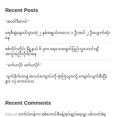
Recent Posts
“ဆာဝါဒီစကပ်”
ရေစီးနဲ့မျောပါသွားတဲ့ ၂ နှစ်အရွယ်ကလေး ၁ ဦးအပါ ၂ ဦးပျောက်ဆုံး
နေ
စစ်ကိုင်းတိုင်း မြို့နယ် ၆ ခုက ရေဘေးရှောင်ပြည်သူသောင်းချီ
အကူအညီလိုအပ်နေ
⁨ ⁨“မက်ပလိုင် မက်ပလိုင်”
⁨⁩ ⁨ဂျက်ဖိုက်တာနဲ့ စာသင်ကျောင်းကို ဗုံးကြဲသွားလို့ ကျောင်းပျက်စီးပြီး
နွား ၁၃ ကောင်သေ
Recent Comments
Elias
on
လက်ပံတန်းက စစ်ကောင်စီခန့်အုပ်ချုပ်ရေးမှူး ပစ်သတ်ခံရ