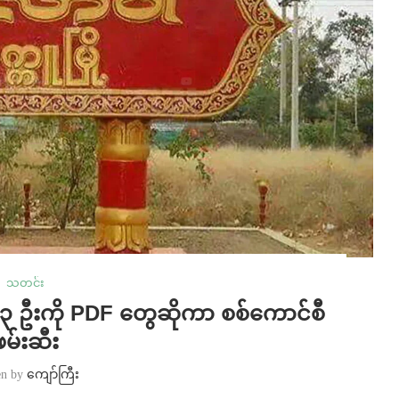
သတင်း
 ဦးကို PDF တွေဆိုကာ စစ်ကောင်စီ
ဖမ်းဆီး
en by
ကျော်ကြီး