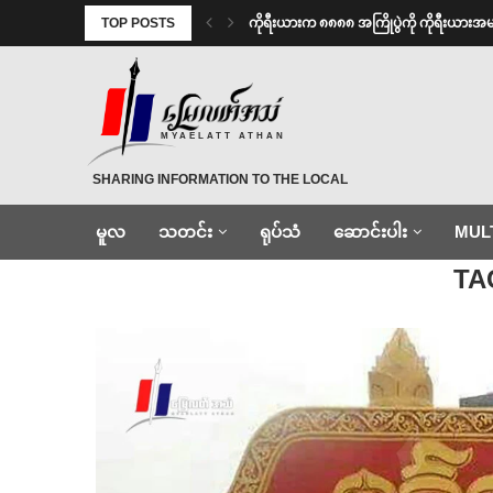
TOP POSTS
ကိုရီးယားက ၈၈၈၈ အကြိုပွဲကို ကိုရီးယား
MYAELATT ATHAN
SHARING INFORMATION TO THE LOCAL
မူလ
သတင်း
ရုပ်သံ
ဆောင်းပါး
MUL
Home
»
‌မကွေး
TA