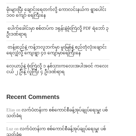
⁨မိုးများပြီး ချောင်းရေတက်လို့ ကောလင်းနယ်က ရွာပေါင်း
၁၀၀ ကျော် ရေကြီးနေ
⁩ ⁨ပေါက်ခေါင်းမှာ စစ်တပ်က ဒရုန်းနဲ့ဗုံးကြဲလို့ PDF ရဲဘော် ၃
ဦးဒဏ်ရာရ
⁩ ⁨တန့်ဆည်နဲ့ ကန့်ဘလူဘက်မှာ မူးမြစ်နဲ့ စည်တုံလုံးချောင်း
ရေလျှံလို့ ကျေးရွာ ၄၀ ကျော်မှာရေကြီးနေ
⁨လေယာဉ်နဲ့ ဗုံးကြဲလို့ ၁ နှစ်သားကလေးအပါအဝင် ကလေး
ငယ် ၂ ဦးနဲ့ လူကြီး ၄ ဦးဒဏ်ရာရ
Recent Comments
Elias
on
လက်ပံတန်းက စစ်ကောင်စီခန့်အုပ်ချုပ်ရေးမှူး ပစ်
သတ်ခံရ
Luz
on
လက်ပံတန်းက စစ်ကောင်စီခန့်အုပ်ချုပ်ရေးမှူး ပစ်
သတ်ခံရ