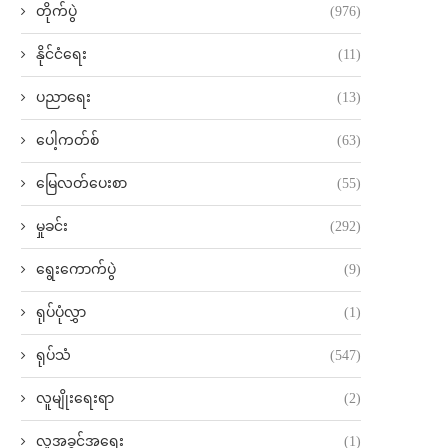
တိုက်ပွဲ
(976)
နိုင်ငံရေး
(11)
ပညာရေး
(13)
ပေါ့ကတ်စ်
(63)
မြေလတ်ပေးစာ
(55)
မှုခင်း
(292)
ရွေးကောက်ပွဲ
(9)
ရုပ်ပုံလွှာ
(1)
ရုပ်သံ
(547)
လူမျိုးရေးရာ
(2)
လူ့အခွင့်အရေး
(1)