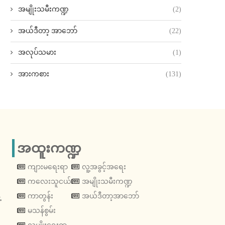
အမျိုးသမီးကဏ္ဍ
(2)
အယ်ဒီတာ့ အာဘော်
(22)
အလုပ်သမား
(1)
အားကစား
(131)
အထူးကဏ္ဍ
ကျားမရေးရာ
လူ့အခွင့်အရေး
ကလေးသူငယ်
အမျိုးသမီးကဏ္ဍ
့
ကာတွန်း
အယ်ဒီတာ့အာဘော်
မသန်စွမ်း