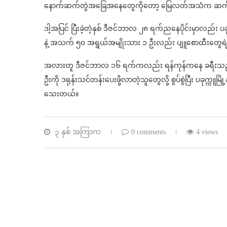
နောက်ဆက်တွဲအခြေအနေတွေကိုတော့ မြေလတ်အသံက ဆက်လက
ဒါ့အပြင် ပြီးခဲ့တဲ့နှစ် ဒီဇင်ဘာလ ၂၈ ရက်ညနေပိုင်းမှာလည်း
နဲ့ အသက် ၅၀ အရွယ်အမျိုးသား ၁ ဦးလည်း ပျူစောထီးတွေရဲ့ 
အလားတူ ဒီဇင်ဘာလ ၁၆ ရက်ကလည်း ရန်ကုန်ကနေ ခရီးသည်တင်
ဦးကို ဒရုန်းသင်တန်းပေးဖို့လာတဲ့သူတွေလို့ စွပ်စွဲပြီး ပခုက္က
သေးတယ်။
၃ နှစ် အကြာက
0 comments
4 views