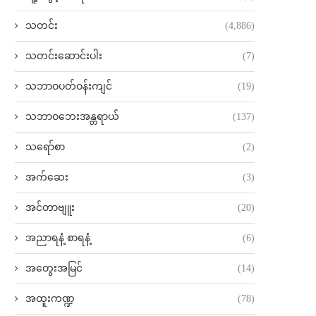
သတင်း
(4,886)
သတင်းဆောင်းပါး
(7)
သဘာဝပတ်ဝန်းကျင်
(19)
သဘာဝဘေးအန္တရာယ်
(137)
သရော်စာ
(2)
အက်ဆေး
(3)
အင်တာဗျူး
(20)
အညာရနံ့ စာရနံ့
(6)
အတွေးအမြင်
(14)
အထူးကဏ္ဍ
(78)