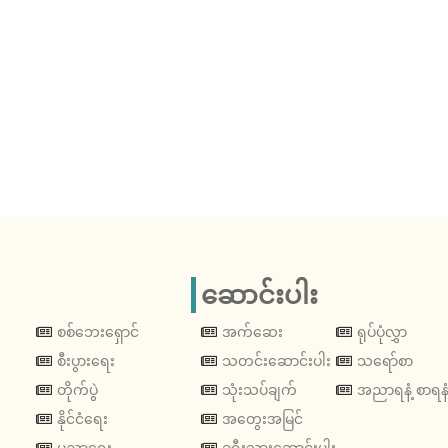
ဆောင်းပါး
စစ်ဘေးရှောင်
အက်ဆေး
ရုပ်ပုံလွှာ
စီးပွားရေး
သတင်းဆောင်းပါး
သရော်စာ
တိုက်ပွဲ
သုံးသပ်ချက်
အညာရနံ့ စာရနံ
နိုင်ငံရေး
အတွေးအမြင်