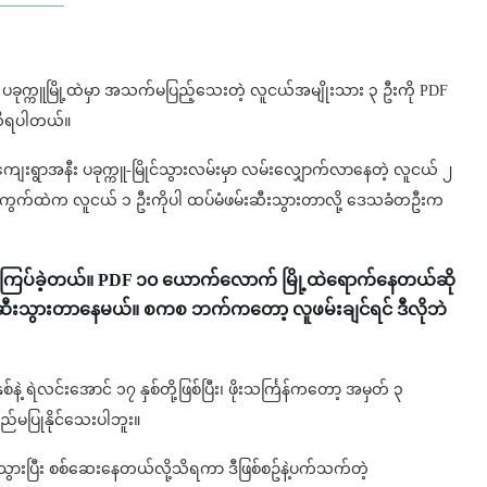
ဲ့ ပခုက္ကူမြို့ထဲမှာ အသက်မပြည့်သေးတဲ့ လူငယ်အမျိုးသား ၃ ဦးကို PDF
 သိရပါတယ်။
ေးရွာအနီး ပခုက္ကူ-မြိုင်သွားလမ်းမှာ လမ်းလျှောက်လာနေတဲ့ လူငယ် ၂
ပ်ကွက်ထဲက လူငယ် ၁ ဦးကိုပါ ထပ်မံဖမ်းဆီးသွားတာလို့ ဒေသခံတဦးက
်းကြပ်ခဲ့တယ်။ PDF ၁၀ ယောက်လောက် မြို့ထဲရောက်နေတယ်ဆို
ဆီးသွားတာနေမယ်။ စကစ ဘက်ကတော့ လူဖမ်းချင်ရင် ဒီလိုဘဲ
်နဲ့ ရဲလင်းအောင် ၁၇ နှစ်တို့ဖြစ်ပြီး၊ ဖိုးသင်္ကြန်ကတော့ အမှတ် ၃
ည်မပြုနိုင်သေးပါဘူး။
ာင်သွားပြီး စစ်ဆေးနေတယ်လို့သိရကာ ဒီဖြစ်စဥ်နဲ့ပက်သက်တဲ့