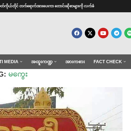
အမတ်ကိုယ်တိုင် တက်ရောက်အားပေးကာ တောင်းဆိုစာများကို လက်ခံ
TI MEDIA
အထူးကဏ္ဍ
အားကစား
FACT CHECK
G:
‌မကွေး