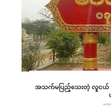
အသက်မပြည့်သေးတဲ့ လူငယ် ၃
writt