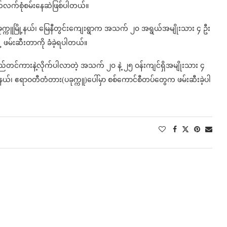
်စုံစမ်းနေဆဲဖြစ်ပါတယ်။
 ပခုက္ကူမြို့နယ်၊ မြေနီတွင်းကျေးရွာက အသက် ၂၀ အရွယ်အမျိုးသား ၄ ဦး
ဖမ်းဆီးတာကို ခံခဲ့ရပါတယ်။
ကားနဲ့လိုက်ပါလာတဲ့ အသက် ၂၀ နဲ့ ၂၅ ဝန်းကျင်ရှိအမျိုးသား ၄
ူမြို့နယ်၊ ဧရာဝတီတံတား(ပခုက္ကူ)ပေါ်မှာ စစ်ကောင်စီတပ်တွေက ဖမ်းဆီးခဲ့ပါ