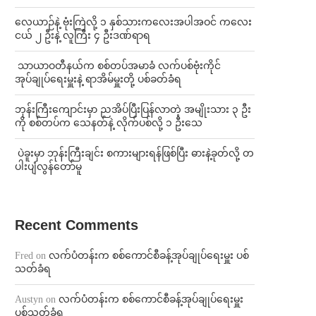
⁨လေယာဉ်နဲ့ ဗုံးကြဲလို့ ၁ နှစ်သားကလေးအပါအဝင် ကလေး
ငယ် ၂ ဦးနဲ့ လူကြီး ၄ ဦးဒဏ်ရာရ
⁩ ⁨သာယာဝတီနယ်က စစ်တပ်အမာခံ လက်ပစ်ဗုံးကိုင်
အုပ်ချုပ်ရေးမှူးနဲ့ ရာအိမ်မှူးတို့ ပစ်ခတ်ခံရ
ဘုန်းကြီးကျောင်းမှာ ညအိပ်ပြီးပြန်လာတဲ့ အမျိုးသား ၃ ဦး
ကို စစ်တပ်က သေနတ်နဲ့ လိုက်ပစ်လို့ ၁ ဦးသေ
⁩ ⁨ပဲခူးမှာ ဘုန်းကြီးချင်း စကားများရန်ဖြစ်ပြီး ဓားနဲ့ခုတ်လို့ တ
ပါးပျံလွန်တော်မူ
Recent Comments
Fred
on
လက်ပံတန်းက စစ်ကောင်စီခန့်အုပ်ချုပ်ရေးမှူး ပစ်
သတ်ခံရ
Austyn
on
လက်ပံတန်းက စစ်ကောင်စီခန့်အုပ်ချုပ်ရေးမှူး
ပစ်သတ်ခံရ