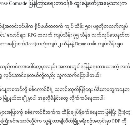
Defense Comrade ပြန်ကြားရေးတာဝန်ခံ ထူးခန့်ဇော်(အမေ့သား)က
်နဲ့အလင်းဝင်ပါက ရိုင်ဖယ်တလက် ကျပ် သိန်း ၅၀၊ ပစ္စတိုတလက်ကျပ်
ောင်း/ လောင်ချာ၊ RPG တလက် ကျပ်သိန်း ၇၅ သိန်း၊ လက်လုပ်သေနတ်တ
 စကားပြောစက်(Icon)တလုံးကျပ် ၂ သိန်းနဲ့ Drone တစီး ကျပ်သိန်း ၅၀
ခရီးသည်တင်ကားပေါ်တွေမှာလည်း အလားတူဝါဒဖြန့်ရေးသားထားတဲ့ လက်
ာတွေ လုပ်ဆောင်နေတယ်လို့လည်း သူကဆက်ပြောပါတယ်။
လ ၉ ရက်နေ့ကစတင်လို့ စစ်ကောင်စီရဲ့ သတင်းထုတ်ပြန်ရေး မီဒီယာတွေကနေတ
က မြို့နယ်တချို့မှာပါ အခုလိုဗီနိုင်းတွေ လိုက်ကပ်နေတာပါ။
ားအပြားကို စစ်ကောင်စီဘက်က ထိန်းချုပ်ဖို့ခက်ခဲနေတာဖြစ်ပြီး ပြီးခဲ့တဲ့
ကြီးမင်းအောင်လှိုင်က သူ့ရဲ့တာချီလိတ်မြို့ခရီးစဉ်အတွင်းမှာ PDF ကို