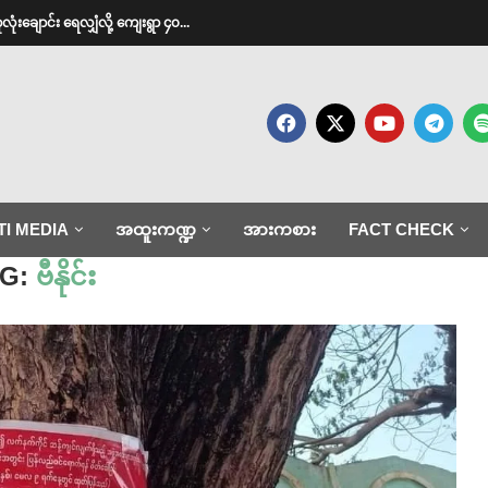
လုံးချောင်း ရေလျှံလို့ ကျေးရွာ ၄၀...
TI MEDIA
အထူးကဏ္ဍ
အားကစား
FACT CHECK
AG:
ဗီနိုင်း