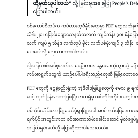
တို့မှတ်ယူပါတယ်”
လို့ မြင်းမူအခြေပြု People’s 
ပြောပါတယ်။
စစ်ကောင်စီတပ်က ကပ်ထားတဲ့ဗီနိုင်းတွေမှာ PDF တွေလက်နက
သိန်း ၂၀၊ ပြောင်းချောသေနတ်တလက် ကျပ်သိန်း ၃၀၊ စိန်ပြ
လက် ကျပ် ၅ သိန်း၊ လက်လုပ် မိုင်း၊လက်ပစ်ဗုံးကျပ် ၃ သိန်း၊
ပေးမယ်လို့ ရေးသားထားပါတယ်။
ဒါ့အပြင် စစ်အုပ်စုဘက်က ရေဦးကနေ မန္တလေးကိုသွားတဲ့ 
ကမ်းစာရွက်တွေကို ယာဉ်ပေါ်ပါခရီးသည်တွေဆီ ဖြန့်ဝေတ
PDF တွေကို ငွေနဲ့စည်းရုံးတဲ့ အဲ့ဒီဝါဒဖြန့်မှုတွေကို မေ
ဆင့် ထုတ်ပြန်လာတာဖြစ်ပြီး လက်ရှိမှာ စစ်ကိုင်းတိုင်းအတွင်း
စစ်ကိုင်းတိုင်းဟာ မြို့တော်မုံရွာမြို့အပါအဝင် နယ်မြေဒေသအမျ
ရက်ပိုင်းအတွင်းကဘဲ စစ်အာဏာသိမ်းခေါင်းဆောင် ဗိုလ်ချုပ်မှူး
အပြတ်ရှင်းမယ်လို့ ပြောဆိုထားပါသေးတယ်။