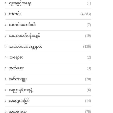
လူ့အခွင့်အရေး
(1)
သတင်း
(4,883)
သတင်းဆောင်းပါး
(7)
သဘာဝပတ်ဝန်းကျင်
(19)
သဘာဝဘေးအန္တရာယ်
(136)
သရော်စာ
(2)
အက်ဆေး
(3)
အင်တာဗျူး
(20)
အညာရနံ့ စာရနံ့
(6)
အတွေးအမြင်
(14)
အထူးကဏ္ဍ
(78)