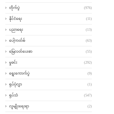
တိုက်ပွဲ
(976)
နိုင်ငံရေး
(11)
ပညာရေး
(13)
ပေါ့ကတ်စ်
(63)
မြေလတ်ပေးစာ
(55)
မှုခင်း
(292)
ရွေးကောက်ပွဲ
(9)
ရုပ်ပုံလွှာ
(1)
ရုပ်သံ
(547)
လူမျိုးရေးရာ
(2)