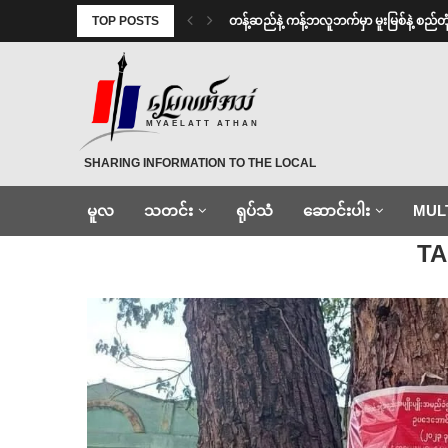
TOP POSTS
⁩ ⁨တန့်ဆည်နဲ့ ကန့်ဘလူဘက်မှာ မူးမြစ်နဲ့ စည်တုံ
MYAELATT ATHAN
SHARING INFORMATION TO THE LOCAL
မူလ
သတင်း
ရုပ်သံ
ဆောင်းပါး
MUL
Home
»
ဗီနိုင်း
T