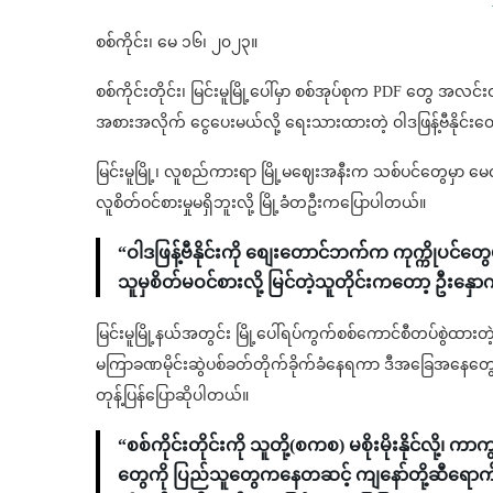
စစ်ကိုင်း၊ မေ ၁၆၊ ၂၀၂၃။
စစ်ကိုင်းတိုင်း၊ မြင်းမူမြို့ပေါ်မှာ စစ်အုပ်စုက PDF တွေ အ
အစားအလိုက် ငွေပေးမယ်လို့ ရေးသားထားတဲ့ ဝါဒဖြန့်ဗီနိုင်
မြင်းမူမြို့၊ လူစည်ကားရာ မြို့မဈေးအနီးက သစ်ပင်တွေမှာ မေလ
လူစိတ်ဝင်စားမှုမရှိဘူးလို့ မြို့ခံတဦးကပြောပါတယ်။
“ဝါဒဖြန့်ဗီနိုင်းကို စျေးတောင်ဘက်က ကုက္ကိုပင်
သူမှစိတ်မဝင်စားလို့ မြင်တဲ့သူတိုင်းကတော့ ဦးနှော
မြင်းမူမြို့နယ်အတွင်း မြို့ပေါ်ရပ်ကွက်စစ်ကောင်စီတပ်စွဲထားတ
မကြာခဏမိုင်းဆွဲပစ်ခတ်တိုက်ခိုက်ခံနေရကာ ဒီအခြေအနေတွေကိ
တုန့်ပြန်ပြောဆိုပါတယ်။
“စစ်ကိုင်းတိုင်းကို သူတို့(စကစ) မစိုးမိုးနိုင်လို့၊
တွေကို ပြည်သူတွေကနေတဆင့် ကျနော်တို့ဆီရောက်အောင်