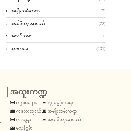
အမျိုးသမီးကဏ္ဍ
(2)
အယ်ဒီတာ့ အာဘော်
(22)
အလုပ်သမား
(1)
အားကစား
(131)
အထူးကဏ္ဍ
ကျားမရေးရာ
လူ့အခွင့်အရေး
ကလေးသူငယ်
အမျိုးသမီးကဏ္ဍ
့
ကာတွန်း
အယ်ဒီတာ့အာဘော်
မသန်စွမ်း