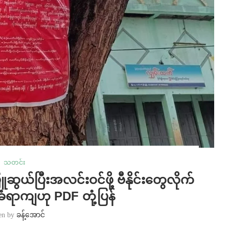
သတင်း
မြှူဆွယ်ပြီးအလင်းဝင်ဖို့ ဗီနိုင်းတွေလိုက်
်ခံရာကျဟု PDF တုံ့ပြန်
ten by
ခန့်အောင်