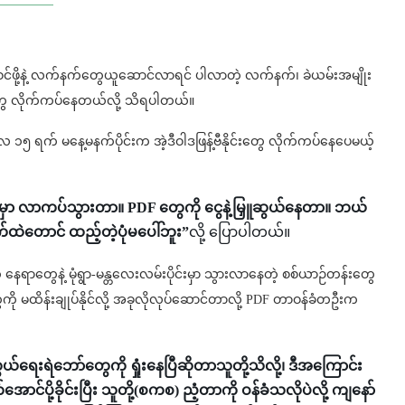
လင်းဝင်ဖို့နဲ့ လက်နက်တွေယူဆောင်လာရင် ပါလာတဲ့ လက်နက်၊ ခဲယမ်းအမျိုး
းတွေ လိုက်ကပ်နေတယ်လို့ သိရပါတယ်။
 ၁၅ ရက် မနေ့မနက်ပိုင်းက အဲ့ဒီဝါဒဖြန့်ဗီနိုင်းတွေ လိုက်ကပ်နေပေမယ့်
တွေမှာ လာကပ်သွားတာ။ PDF တွေကို ငွေနဲ့မြှူဆွယ်နေတာ။ ဘယ်
က်ထဲတောင် ထည့်တဲ့ပုံမပေါ်ဘူး”
လို့ ပြောပါတယ်။
ဲ့ နေရာတွေနဲ့ မုံရွာ-မန္တလေးလမ်းပိုင်းမှာ သွားလာနေတဲ့ စစ်ယာဉ်တန်းတွေ
ု မထိန်းချုပ်နိုင်လို့ အခုလိုလုပ်ဆောင်တာလို့ PDF တာဝန်ခံတဦးက
 ကာကွယ်ရေးရဲဘော်တွေကို ရှုံးနေပြီဆိုတာသူတို့သိလို့၊ ဒီအကြောင်း
ပို့ခိုင်းပြီး သူတို့(စကစ) ညံ့တာကို ဝန်ခံသလိုပဲလို့ ကျနော်