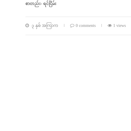
စာတည်း- ရင်ငြိမ်း
၃ နှစ် အကြာက
0 comments
1 views