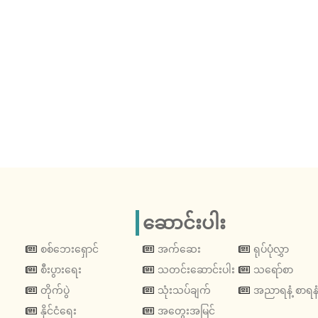
ဆောင်းပါး
စစ်ဘေးရှောင်
အက်ဆေး
ရုပ်ပုံလွှာ
စီးပွားရေး
သတင်းဆောင်းပါး
သရော်စာ
တိုက်ပွဲ
သုံးသပ်ချက်
အညာရနံ့ စာရနံ
နိုင်ငံရေး
အတွေးအမြင်