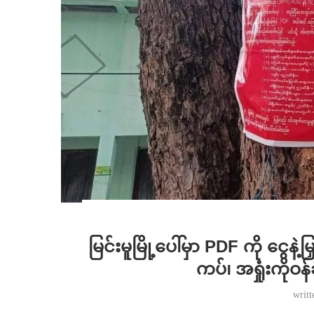
မြင်းမူမြို့ပေါ်မှာ PDF ကို ငွေနဲ့
ကပ်၊ အရှုံးကိုဝန
writ