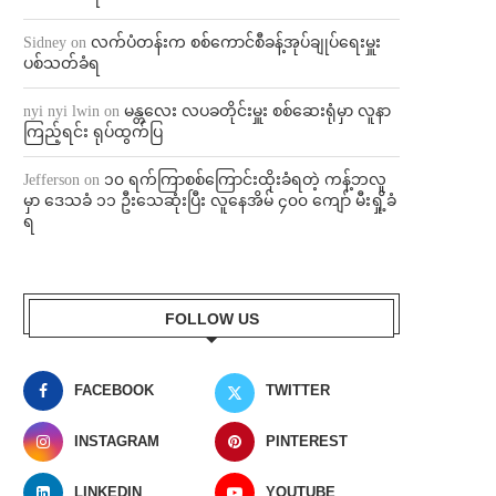
Sidney
on
လက်ပံတန်းက စစ်ကောင်စီခန့်အုပ်ချုပ်ရေးမှူး
ပစ်သတ်ခံရ
nyi nyi lwin
on
မန္တလေး လပခတိုင်းမှူး စစ်ဆေးရုံမှာ လူနာ
ကြည့်ရင်း ရုပ်ထွက်ပြ
Jefferson
on
၁၀ ရက်ကြာစစ်ကြောင်းထိုးခံရတဲ့ ကန့်ဘလူ
မှာ ဒေသခံ ၁၁ ဦးသေဆုံးပြီး လူနေအိမ် ၄၀၀ ကျော် မီးရှို့ခံ
ရ
FOLLOW US
FACEBOOK
TWITTER
INSTAGRAM
PINTEREST
LINKEDIN
YOUTUBE