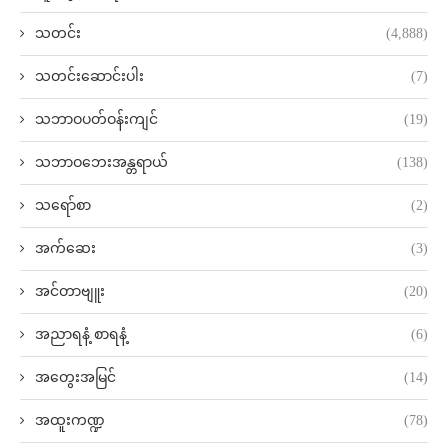
သတင်း
(4,888)
သတင်းဆောင်းပါး
(7)
သဘာဝပတ်ဝန်းကျင်
(19)
သဘာဝဘေးအန္တရာယ်
(138)
သရော်စာ
(2)
အက်ဆေး
(3)
အင်တာဗျူး
(20)
အညာရနံ့ စာရနံ့
(6)
အတွေးအမြင်
(14)
အထူးကဏ္ဍ
(78)