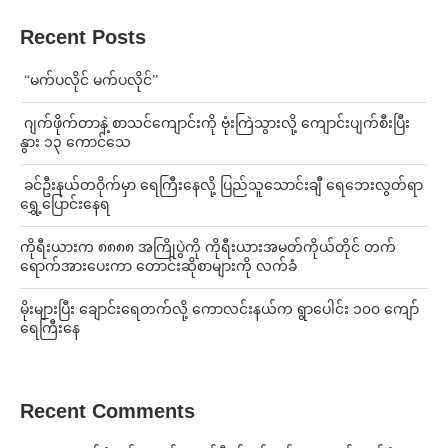
Recent Posts
⁨ ⁨“မက်ပလိုင် မက်ပလိုင်”
⁨⁩ ⁨ဂျက်ဖိုက်တာနဲ့ စာသင်ကျောင်းကို ဗုံးကြဲသွားလို့ ကျောင်းပျက်စီးပြီး
နွား ၁၃ ကောင်သေ
⁩ ⁨ခင်ဦးနယ်တဝိုက်မှာ ရေကြီးနေလို့ ပြည်သူသောင်းချီ ရေဘေးလွတ်ရာ
ရွှေ့ပြောင်းနေရ
ကိုရီးယားက ၈၈၈၈ အကြိုပွဲကို ကိုရီးယားအမတ်ကိုယ်တိုင် တက်
ရောက်အားပေးကာ တောင်းဆိုစာများကို လက်ခံ
⁨မိုးများပြီး ချောင်းရေတက်လို့ ကောလင်းနယ်က ရွာပေါင်း ၁၀၀ ကျော်
ရေကြီးနေ
Recent Comments