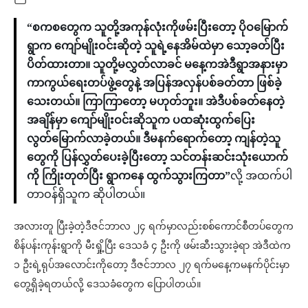
“စကစတွေက သူတို့အကုန်လုံးကိုဖမ်းပြီးတော့ ပိုဝမြောက်
ရွာက ကျော်မျိုးဝင်းဆိုတဲ့ သူရဲ့နေအိမ်ထဲမှာ သော့ခတ်ပြီး
ပိတ်ထားတာ။ သူတို့မလွှတ်လာခင် မနေ့ကအဲဒီရွာအနားမှာ
ကာကွယ်ရေးတပ်ဖွဲ့တွေနဲ့ အပြန်အလှန်ပစ်ခတ်တာ ဖြစ်ခဲ့
သေးတယ်။ ကြာကြာတော့ မဟုတ်ဘူး။ အဲဒီပစ်ခတ်နေတဲ့
အချိန်မှာ ကျော်မျိုးဝင်းဆိုသူက ပထဆုံးထွက်ပြေး
လွတ်မြောက်လာခဲ့တယ်။ ဒီမနက်ရောက်တော့ ကျန်တဲ့သူ
တွေကို ပြန်လွှတ်ပေးခဲ့ပြီးတော့ သင်တန်းဆင်းသုံးယောက်
ကို ကြိုးတုတ်ပြီး ရွာကနေ ထွက်သွားကြတာ”
လို့ အထက်ပါ
တာဝန်ရှိသူက ဆိုပါတယ်။
အလားတူ ပြီးခဲ့တဲ့ဒီဇင်ဘာလ ၂၄ ရက်မှာလည်းစစ်ကောင်စီတပ်တွေက
စိန်ပန်းကုန်းရွာကို မီးရှို့ပြီး ဒေသခံ ၄ ဦးကို ဖမ်းဆီးသွားခဲ့ရာ အဲဒီထဲက
၁ ဦးရဲ့ရုပ်အလောင်းကိုတော့ ဒီဇင်ဘာလ ၂၇ ရက်မနေ့ကမနက်ပိုင်းမှာ
တွေ့ရှိခဲ့ရတယ်လို့ ဒေသခံတွေက ပြောပါတယ်။