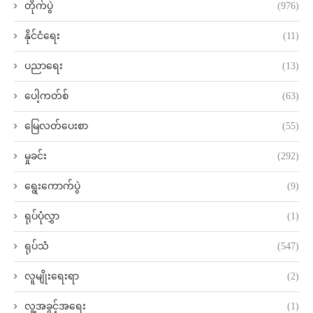
တိုက်ပွဲ
(976)
နိုင်ငံရေး
(11)
ပညာရေး
(13)
ပေါ့ကတ်စ်
(63)
မြေလတ်ပေးစာ
(55)
မှုခင်း
(292)
ရွေးကောက်ပွဲ
(9)
ရုပ်ပုံလွှာ
(1)
ရုပ်သံ
(547)
လူမျိုးရေးရာ
(2)
လူ့အခွင့်အရေး
(1)