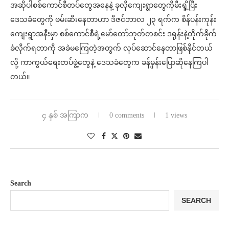
အဆိုပါစစ်ကောင်စီတပ်တွေအနေနဲ့ ခုလိုကျေးရွာတွေကိုမီးရှို့ပြီး
ဒေသခံတွေကို ဖမ်းဆီးနေတာဟာ ဒီဇင်ဘာလ ၂၃ ရက်က စိန်ပန်းကုန်း
ကျေးရွာအနီးမှာ စစ်ကောင်စီရဲ့မော်တော်ဘုတ်တစင်း ဒရုန်းနဲ့တိုက်ခိုက်
ခံလိုက်ရတာကို အခဲမကြေတဲ့အတွက် လုပ်ဆောင်နေတာဖြစ်နိုင်တယ်
လို့ ကာကွယ်ရေးတပ်ဖွဲ့တွေနဲ့ ဒေသခံတွေက ခန့်မှန်းပြောဆိုနေကြပါ
တယ်။
၄ နှစ် အကြာက
0 comments
1 views
Search
SEARCH