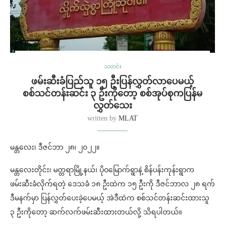
သတင်း
ဖမ်းဆီးခံပြည်သူ ၁၅ ဦးပြန်လွှတ်လာပေမယ့်
စစ်သင်တန်းဆင်း ၃ ဦးကိုတော့ စစ်အုပ်စုကပြန်မ
လွှတ်သေး
written by
MLAT
မန္တလေး၊ ဒီဇင်ဘာ ၂၈၊ ၂၀၂၂။
မန္တလေးတိုင်း၊ မတ္တရာမြို့နယ်၊ ပိုဝမြောက်ရွာနဲ့ စိန်ပန်းကုန်းရွာက
ဖမ်းဆီးခံလိုက်ရတဲ့ ဒေသခံ ၁၈ ဦးထဲက ၁၅ ဦးကို ဒီဇင်ဘာလ ၂၈ ရက်
ဒီမနက်မှာ ပြန်လွှတ်ပေးခဲ့ပေမယ့် အဲဒီထဲက စစ်သင်တန်းဆင်းထားသူ
၃ ဦးကိုတော့ ဆက်လက်ဖမ်းဆီးထားတယ်လို့ သိရပါတယ်။