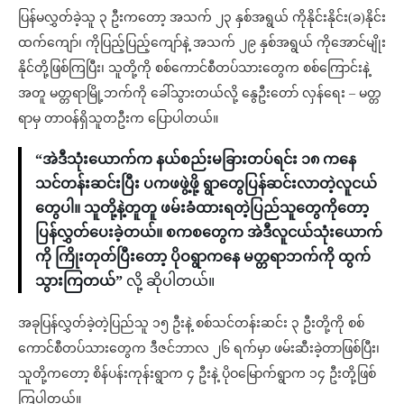
ပြန်မလွှတ်ခဲ့သူ ၃ ဦးကတော့ အသက် ၂၃ နှစ်အရွယ် ကိုနိုင်းနိုင်း(ခ)နိုင်း
ထက်ကျော်၊ ကိုပြည့်ပြည့်ကျော်နဲ့ အသက် ၂၉ နှစ်အရွယ် ကိုအောင်မျိုး
နိုင်တို့ဖြစ်ကြပြီး၊ သူတို့ကို စစ်ကောင်စီတပ်သားတွေက စစ်ကြောင်းနဲ့
အတူ မတ္တရာမြို့ဘက်ကို ခေါ်သွားတယ်လို့ နွေဦးတော် လှန်ရေး – မတ္တ
ရာမှ တာဝန်ရှိသူတဦးက ပြောပါတယ်။
“အဲဒီသုံးယောက်က နယ်စည်းမခြားတပ်ရင်း ၁၈ ကနေ
သင်တန်းဆင်းပြီး ပကဖဖွဲ့ဖို့ ရွာတွေပြန်ဆင်းလာတဲ့လူငယ်
တွေပါ။ သူတို့နဲ့တူတူ ဖမ်းခံထားရတဲ့ပြည်သူတွေကိုတော့
ပြန်လွှတ်ပေးခဲ့တယ်။ စကစတွေက အဲဒီလူငယ်သုံးယောက်
ကို ကြိုးတုတ်ပြီးတော့ ပိုဝရွာကနေ မတ္တရာဘက်ကို ထွက်
သွားကြတယ်”
လို့ ဆိုပါတယ်။
အခုပြန်လွှတ်ခဲ့တဲ့ပြည်သူ ၁၅ ဦးနဲ့ စစ်သင်တန်းဆင်း ၃ ဦးတို့ကို စစ်
ကောင်စီတပ်သားတွေက ဒီဇင်ဘာလ ၂၆ ရက်မှာ ဖမ်းဆီးခဲ့တာဖြစ်ပြီး၊
သူတို့ကတော့ စိန်ပန်းကုန်းရွာက ၄ ဦးနဲ့ ပိုဝမြောက်ရွာက ၁၄ ဦးတို့ဖြစ်
ကြပါတယ်။