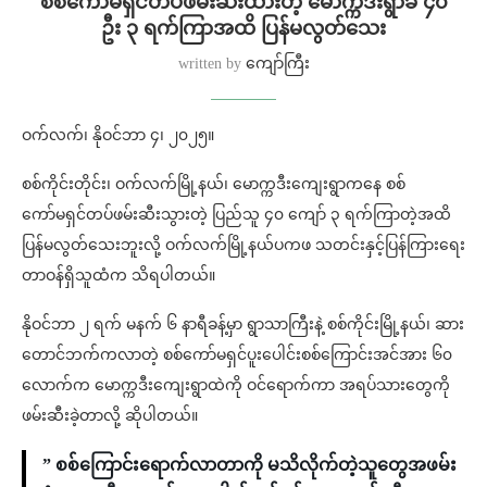
စစ်ကော်မရှင်တပ်ဖမ်းဆီးထားတဲ့ မောက္ကဒီးရွာခံ ၄၀
ဦး ၃ ရက်ကြာအထိ ပြန်မလွတ်သေး
written by
ကျော်ကြီး
ဝက်လက်၊ နိုဝင်ဘာ ၄၊ ၂၀၂၅။
စစ်ကိုင်းတိုင်း၊ ဝက်လက်မြို့နယ်၊ မောက္က​ဒီးကျေးရွာကနေ စစ်
ကော်မရှင်တပ်ဖမ်းဆီးသွားတဲ့ ပြည်သူ ၄၀ ကျော် ၃ ရက်ကြာတဲ့အထိ
ပြန်မလွတ်သေးဘူးလို့ ဝက်လက်မြို့နယ်ပကဖ သတင်းနှင့်ပြန်ကြားရေး
တာဝန်ရှိသူထံက သိရပါတယ်။
နိုဝင်ဘာ ၂ ရက် မနက် ၆ နာရီခန့်မှာ ရွာသာကြီးနဲ့ စစ်ကိုင်းမြို့နယ်၊ ဆား
တောင်ဘက်ကလာတဲ့ စစ်ကော်မရှင်ပူးပေါင်းစစ်ကြောင်းအင်အား ၆၀
လောက်က မောက္ကဒီးကျေးရွာထဲကို ဝင်ရောက်ကာ အရပ်သားတွေကို
ဖမ်းဆီးခဲ့တာလို့ ဆိုပါတယ်။
” စစ်ကြောင်းရောက်လာတာကို မသိလိုက်တဲ့သူတွေအဖမ်း