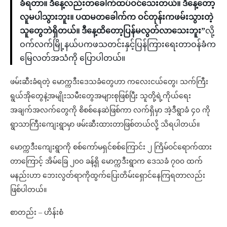
ခံရတာ။ ဒီနေ့လည်းတခေါက်ထပ်ဝင်သေးတယ်။ ဒီနေ့တော့
လူမပါသွားဘူး။ ပထမတခေါက်က ဝင်တုန်းကဖမ်းသွားတဲ့
သူတွေဘဲရှိတယ်။ ဒီနေ့ထိတော့ပြန်မလွတ်လာသေးဘူး”
လို့
ဝက်လက်မြို့နယ်ပကဖသတင်းနှင့်ပြန်ကြားရေးတာဝန်ခံက
မြေလတ်အသံကို ပြောပါတယ်။
ဖမ်းဆီးခံရတဲ့ မောက္ကဒီးဒေသခံတွေဟာ ကလေးငယ်တွေ၊ သက်ကြီး
ရွယ်အိုတွေနဲ့အမျိုးသမီးတွေအများစုဖြစ်ပြီး သူတို့ရဲ့ကိုယ်ရေး
အချက်အလက်တွေကို ​စိစစ်နေဆဲဖြစ်ကာ လက်ရှိမှာ အဲ့ဒီရွာခံ ၄၀ ကို
ရွာသာကြီးကျေးရွာမှာ ဖမ်းဆီးထားတာဖြစ်တယ်လို့ သိရပါတယ်။
မောက္ကဒီးကျေးရွာကို စစ်ကော်မရှင်စစ်ကြောင်း ၂ ကြိမ်ဝင်ရောက်ထား
တာကြောင့် အိမ်ခြေ ၂၀၀ ခန့်ရှိ မောက္ကဒီးရွာက ဒေသခံ ၇၀၀ ထက်
မနည်းဟာ ဘေးလွတ်ရာကိုထွက်ပြေးတိမ်းရှောင်နေကြရတာလည်း
ဖြစ်ပါတယ်။
စာတည်း – ဟိန်းစံ