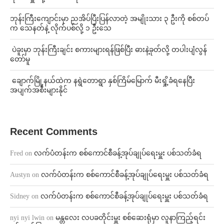
ဘုန်းကြီးကျောင်းမှာ ညအိပ်ပြီးပြန်လာတဲ့ အမျိုးသား ၃ ဦးကို စစ်တပ်
က သေနတ်နဲ့ လိုက်ပစ်လို့ ၁ ဦးသေ
⁩ ⁨ပဲခူးမှာ ဘုန်းကြီးချင်း စကားများရန်ဖြစ်ပြီး ဓားနဲ့ခုတ်လို့ တပါးပျံလွန်
တော်မူ
⁩ ⁨ချောက်မြို့နယ်ထဲက နရွဲတောရွာ နှစ်ကြိမ်မြောက် မီးရှို့ခံရနေပြီး
အပျက်အစီးများနိုင်
Recent Comments
Fred
on
လက်ပံတန်းက စစ်ကောင်စီခန့်အုပ်ချုပ်ရေးမှူး ပစ်သတ်ခံရ
Austyn
on
လက်ပံတန်းက စစ်ကောင်စီခန့်အုပ်ချုပ်ရေးမှူး ပစ်သတ်ခံရ
Sidney
on
လက်ပံတန်းက စစ်ကောင်စီခန့်အုပ်ချုပ်ရေးမှူး ပစ်သတ်ခံရ
nyi nyi lwin
on
မန္တလေး လပခတိုင်းမှူး စစ်ဆေးရုံမှာ လူနာကြည့်ရင်း