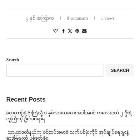
၄ နှစ် အကြာက
0 comments
1 views
Search
SEARCH
Recent Posts
⁨လေယာဉ်နဲ့ ဗုံးကြဲလို့ ၁ နှစ်သားကလေးအပါအဝင် ကလေးငယ် ၂ ဦးနဲ့
လူကြီး ၄ ဦးဒဏ်ရာရ
⁩ ⁨သာယာဝတီနယ်က စစ်တပ်အမာခံ လက်ပစ်ဗုံးကိုင် အုပ်ချုပ်ရေးမှူးနဲ့
ရာအိမ်မှူးတို့ ပစ်ခတ်ခံရ