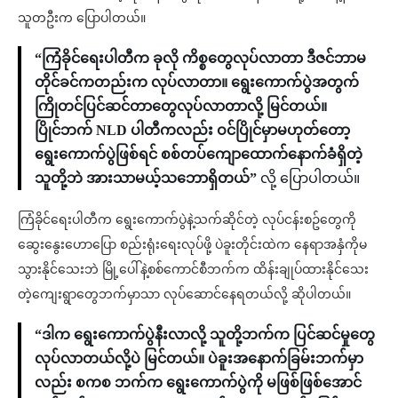
သူတဦးက ပြောပါတယ်။
“ကြံခိုင်ရေးပါတီက ခုလို ကိစ္စတွေလုပ်လာတာ ဒီဇင်ဘာမ
တိုင်ခင်ကတည်းက လုပ်လာတာ။ ရွေးကောက်ပွဲအတွက်
ကြိုတင်ပြင်ဆင်တာတွေလုပ်လာတာလို့ မြင်တယ်။
ပြိုင်ဘက် NLD ပါတီကလည်း ဝင်ပြိုင်မှာမဟုတ်တော့
ရွေးကောက်ပွဲဖြစ်ရင် စစ်တပ်ကျောထောက်နောက်ခံရှိတဲ့
သူတို့ဘဲ အားသာမယ့်သဘောရှိတယ်”
လို့ ပြောပါတယ်။
ကြံခိုင်ရေးပါတီက ရွေးကောက်ပွဲနဲ့သက်ဆိုင်တဲ့ လုပ်ငန်းစဥ်တွေကို
ဆွေးနွေးဟောပြော စည်းရုံးရေးလုပ်ဖို့ ပဲခူးတိုင်းထဲက နေရာအနှံကိုမ
သွားနိုင်သေးဘဲ မြို့ပေါ်နဲ့စစ်ကောင်စီဘက်က ထိန်းချုပ်ထားနိုင်သေး
တဲ့ကျေးရွာတွေဘက်မှာသာ လုပ်ဆောင်နေရတယ်လို့ ဆိုပါတယ်။
“ဒါက ရွေးကောက်ပွဲနီးလာလို့ သူတို့ဘက်က ပြင်ဆင်မှုတွေ
လုပ်လာတယ်လို့ပဲ မြင်တယ်။ ပဲခူးအနောက်ခြမ်းဘက်မှာ
လည်း စကစ ဘက်က ရွေးကောက်ပွဲကို မဖြစ်ဖြစ်အောင်