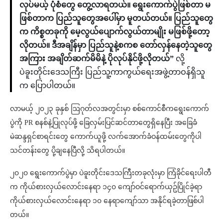
လုပ်မယ့် ပုံစံတွေ တွေ့လာရတယ်။ ရွေးကောက်ပွဲဖြစ်တာ မ
ဖြစ်တာက ပြည်သူတွေအပေါ်မှာ မူတယ်တယ်။ ပြည်သူတွေ
က ကိစ္စတခုကို မေ့လွယ်ပျောက်လွယ်တာမျိုး မဖြစ်ဖို့တော့
လိုတယ်။ ဒီအချိန်မှာ ပြည်သူနဲ့စကစ တော်လှန်နေတဲ့သူတွေ
အကြား အချိတ်ဆက်မိမိနဲ့ ပိုလုပ်နိုင်ဖို့လိုတယ်”
လို့
ပဲခူးတိုင်းဒေသကြီး ပြည်သူ့ကာကွယ်ရေးအဖွဲ့တာဝန်ရှိသူ
က ​ပြောပါတယ်။
လာမယ့် ၂၀၂၃ ခုနှစ် ဩဂုတ်လအတွင်းမှာ စစ်ကောင်စီကရွေးကောက်
ပွဲကို PR စနစ်နဲ့ပြုလုပ်ဖို့ ခြေလှမ်းပြင်ဆင်တာတွေရှိနေပြီး အခြေခံ
မဲဆန္ဒရှင်စာရင်းတွေ ကောက်ယူဖို့ လက်အောက်ခံဝန်ထမ်းတွေကိုပါ
သင်တန်းတွေ ပို့ချနေပြီလို့ သိရပါတယ်။
၂၀၂၀ ရွေးကောက်ပွဲမှာ ပဲခူးတိုင်းဒေသကြီးတခုလုံးမှာ ကြံခိုင်ရေးပါတီ
က ကိုယ်စားလှယ်လောင်းနေရာ ၁၄၀ ကျော်ဝင်ရောက်ယှဥ်ပြိုင်ခဲ့ရာ
ကိုယ်စားလှယ်လောင်းနေရာ ၁၀ နေရာကျော်သာ အနိုင်ရခဲ့တာဖြစ်ပါ
တယ်။