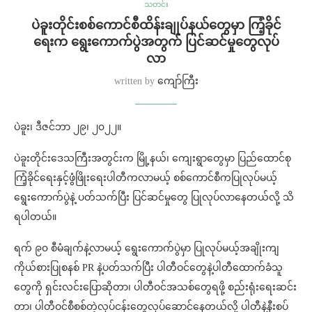
သတင်း
ပဲခူးတိုင်းစစ်ကောင်စီထိန်းချုပ်နယ်တွေမှာ ကြံ့ခိုင်
ရေးက ရွေးကောက်ပွဲအတွက် ပြင်ဆင်မှုတွေလုပ်
လာ
written by
ကျော်ကြီး
ပဲခူး၊ ဒီဇင်ဘာ ၂၉၊ ၂၀၂၂။
ပဲခူးတိုင်းဒေသကြီးအတွင်းက မြို့နယ်၊ ကျေးရွာတွေမှာ ပြည်ထောင်စု
ကြံ့ခိုင်ရေးနှင့်ဖွံဖြိုးရေးပါတီကလာမယ့် စစ်ကောင်စီကပြုလုပ်မယ့်
ရွေးကောက်ပွဲနဲ့ ပတ်သက်ပြီး ပြင်ဆင်မှုတွေ ပြုလုပ်လာနေတယ်လို့ သိ
ရပါတယ်။
ရက် ၉၀ စီမံချက်နဲ့လာမယ့် ရွေးကောက်ပွဲမှာ ပြုလုပ်မယ့်အချိုးကျ
ကိုယ်စားပြုစနစ် PR နဲ့ပတ်သက်ပြီး ပါတီဝင်တွေနဲ့ပါတီထောက်ခံသူ
တွေကို ရှင်းလင်းပြောဆိုတာ၊ ပါတီဝင်အသစ်တွေရဖို့ စည်းရုံးရေးဆင်း
တာ၊ ပါတီဝင်စီစစ်တဲ့လုပ်ငန်းတွေလုပ်ဆောင်နေတယ်လို့ ပါတီနဲ့နီးစပ်