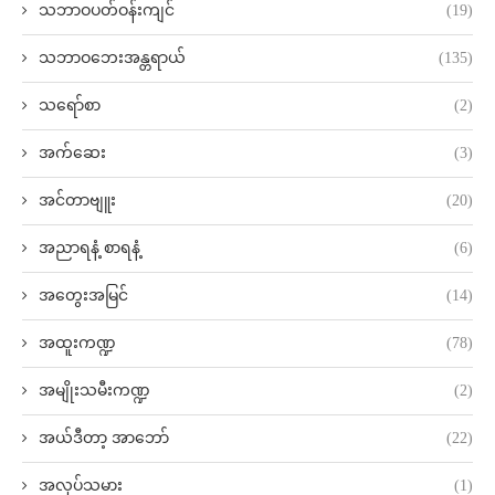
သဘာဝပတ်ဝန်းကျင်
(19)
သဘာဝဘေးအန္တရာယ်
(135)
သရော်စာ
(2)
အက်ဆေး
(3)
အင်တာဗျူး
(20)
အညာရနံ့ စာရနံ့
(6)
အတွေးအမြင်
(14)
အထူးကဏ္ဍ
(78)
အမျိုးသမီးကဏ္ဍ
(2)
အယ်ဒီတာ့ အာဘော်
(22)
အလုပ်သမား
(1)