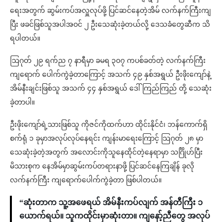
ရေးအတွက် ဆွမ်းကပ်အလှူလုပ်ဖို့ ပြင်ဆင်နေတဲ့အိမ် လက်နက်ကြီးကျ
ပြီး ဖခင်ဖြစ်သူအပါအဝင် ၂ ဦးသေဆုံးခဲ့တယ်လို့ ဒေသခံတွေဆီက သိ
ရပါတယ်။
ဩဂုတ် ၂၉ ရက်ည ၇ နာရီမှာ ခမရ ၃၀၇ ကပစ်ခတ်တဲ့ လက်နက်ကြီး
ကျရောက် ပေါက်ကွဲခဲ့တာကြောင့် အသက် ၄၉ နှစ်အရွယ် ဦးဖိုးကျော်နဲ့
အိမ်နီးချင်းဖြစ်သူ အသက် ၄၄ နှစ်အရွယ် ဒေါ်ကြည်ကြည် တို့ သေဆုံး
ခဲ့တာပါ။
ဦးဖိုးကျော်ရဲ့သားဖြစ်သူ ကိုဇင်ကိုထက်ဟာ ထိုင်းနိုင်ငံ၊ ဘန်ကောက်ရှိ
စက်ရုံ ၁ ခုမှာအလုပ်လုပ်နေရင်း ကျန်းမာရေးကြောင့် သြဂုတ် ၂၈ မှာ
သေဆုံးခဲ့တဲ့အတွက် အလောင်းကိုသူနေထိုင်တဲ့နေရာမှာ သင်္ဂြိုဟ်ပြီး
မိသားစုက နေအိမ်မှာဆွမ်းကပ်တရားနာဖို့ ပြင်ဆင်နေကြချိန် ခုလို
လက်နက်ကြီး ကျရောက်ပေါက်ကွဲခဲ့တာ ဖြစ်ပါတယ်။
“ဆုံးတာက သူ့အဖေရယ် အိမ်နီးကပ်လျက် အန်တီကြီး ၁
ယောက်ရယ်။ သူကထိုင်းမှာဆုံးတာ။ ကျနော့်ညီတွေ အလုပ်