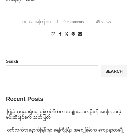
၁၁ လ အကြာက
0 comments
45 views
Search
SEARCH
Recent Posts
⁩ ⁨ပြည်သူဆေးရုံရှေ့ စစ်တပ်ဂိတ်က အမျိုးသားတဦးကို အကြောင်းမဲ့
ဖမ်းဆီးနှိပ်စက် သတ်ဖြတ်
⁩ ⁨ဝက်လက်အနောက်ခြမ်းမှာ ရေကြီးပြီး၊ အရှေ့ခြမ်းက ကျေးရွာတချို့