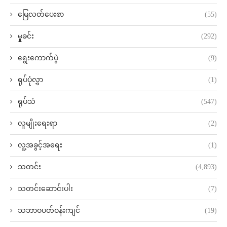
မြေလတ်ပေးစာ
(55)
မှုခင်း
(292)
ရွေးကောက်ပွဲ
(9)
ရုပ်ပုံလွှာ
(1)
ရုပ်သံ
(547)
လူမျိုးရေးရာ
(2)
လူ့အခွင့်အရေး
(1)
သတင်း
(4,893)
သတင်းဆောင်းပါး
(7)
သဘာဝပတ်ဝန်းကျင်
(19)