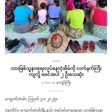
သတင်း
သားဖြစ်သူနားရေးလုပ်နေတဲ့အိမ်ကို လက်နက်ကြီး
ကျလို့ ဖခင်အပါ ၂ ဦးသေဆုံး
written by
ကျော်ကြီး
ကျောက်တံခါး၊ ဩဂုတ် ၃၁၊ ၂၀၂၅။
ပဲခူးတိုင်း၊ ကျောက်တံခါးမြို့နယ်၊ ဇရပ်ခင်ကျေးရွာမှာ သားဖြစ်သူနာ