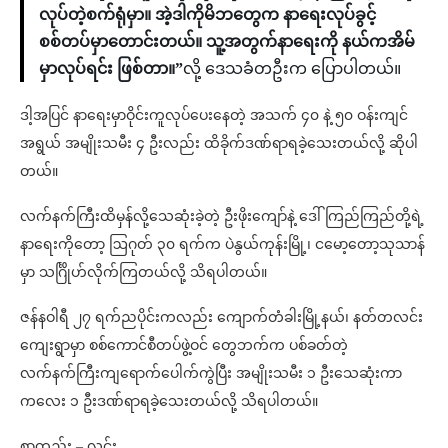
လုပ်တဲ့စက်ရုံမှာ။ အဲ့ဒါကိုမိဘတွေက နာရေးလုပ်ခွင့်
စစ်တပ်မှာတောင်းတယ်။ သူ့အတွက်နာရေးကို နယ်ကအိမ်
မှာလုပ်ရင်း ဖြစ်တာ။”
လို့ ဒေသခံတဦးက ပြောပါတယ်။
ဒါ့အပြင် နာရေးမှာဝိုင်းကူလုပ်ပေးနေတဲ့ အသက် ၄၀ နဲ့ ၅၀ ဝန်းကျင်
အရွယ် အမျိုးသမီး ၄ ဦးလည်း ထိခိုက်ဒဏ်ရာရခဲ့သေးတယ်လို့ ဆိုပါ
တယ်။
လက်နက်ကြီးထိမှန်လို့သေဆုံးခဲ့တဲ့ ဦးဖိုးကျော်နဲ့ ဒေါ်ကြည်ကြည်တို့ရဲ့
နာရေးကိုတော့ ဩဂုတ် ၃၀ ရက်က ပဲနွယ်ကုန်းမြို့၊ ငမော့တော့သုသာန်
မှာ သင်္ဂြိုဟ်လိုက်ကြတယ်လို့ သိရပါတယ်။
ဇန်နဝါရီ ၂၇ ရက်ညပိုင်းကလည်း ကျောက်တံခါးမြို့နယ်၊ နတ်တလင်း
ကျေးရွာမှာ စစ်ကောင်စီတပ်ဖွဲ့ဝင် တွေဘက်က ပစ်ခတ်တဲ့
လက်နက်ကြီးကျရောက်ပေါက်ကွဲပြီး အမျိုးသမီး ၁ ဦးသေဆုံးကာ
ကလေး ၁ ဦးဒဏ်ရာရခဲ့သေးတယ်လို့ သိရပါတယ်။
စာတည်း – လင်း