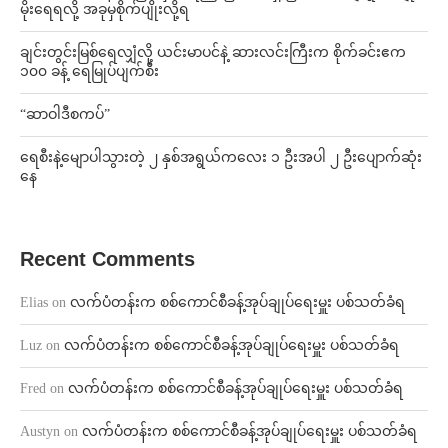
မိုးရေရလို့ အခုမှစိုက်ပျိုးလို့ရ
ချင်းတွင်းမြစ်ရေလျှံလို့ ယင်းမာပင်နဲ့ ဆားလင်းကြီးက စိုက်ခင်းဧက
၁၀၀ ခန့် ရေမြုပ်ပျက်စီး
“ဆာဝါဒီစကပ်”
ရေစီးနဲ့မျောပါသွားတဲ့ ၂ နှစ်အရွယ်ကလေး ၁ ဦးအပါ ၂ ဦးပျောက်ဆုံး
နေ
Recent Comments
Elias
on
လက်ပံတန်းက စစ်ကောင်စီခန့်အုပ်ချုပ်ရေးမှူး ပစ်သတ်ခံရ
Luz
on
လက်ပံတန်းက စစ်ကောင်စီခန့်အုပ်ချုပ်ရေးမှူး ပစ်သတ်ခံရ
Fred
on
လက်ပံတန်းက စစ်ကောင်စီခန့်အုပ်ချုပ်ရေးမှူး ပစ်သတ်ခံရ
Austyn
on
လက်ပံတန်းက စစ်ကောင်စီခန့်အုပ်ချုပ်ရေးမှူး ပစ်သတ်ခံရ