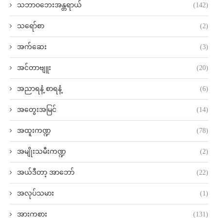
သဘာဝဘေးအန္တရာယ်
(142)
သရော်စာ
(2)
အက်ဆေး
(3)
အင်တာဗျူး
(20)
အညာရနံ့ စာရနံ့
(6)
အတွေးအမြင်
(14)
အထူးကဏ္ဍ
(78)
အမျိုးသမီးကဏ္ဍ
(2)
အယ်ဒီတာ့ အာဘော်
(22)
အလုပ်သမား
(1)
အားကစား
(131)