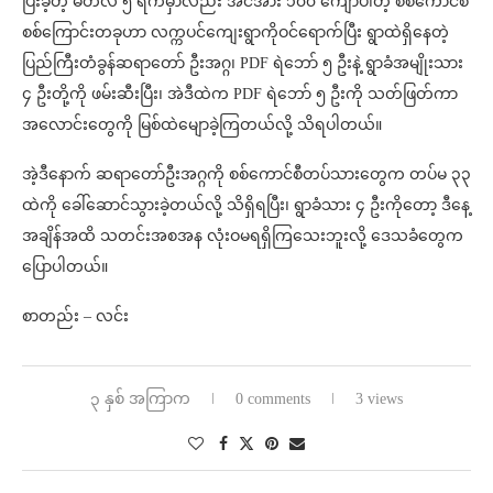
ပြီးခဲ့တဲ့ မတ်လ ၅ ရက်မှာလည်း အင်အား ၁၀၀ ကျော်ပါတဲ့ စစ်ကောင်စီ
စစ်ကြောင်းတခုဟာ လက္ကပင်ကျေးရွာကိုဝင်ရောက်ပြီး ရွာထဲရှိနေတဲ့
ပြည်ကြီးတံခွန်ဆရာတော် ဦးအဂ္ဂ၊ PDF ရဲဘော် ၅ ဦးနဲ့ ရွာခံအမျိုးသား
၄ ဦးတို့ကို ဖမ်းဆီးပြီး၊ အဲဒီထဲက PDF ရဲဘော် ၅ ဦးကို သတ်ဖြတ်ကာ
အလောင်းတွေကို မြစ်ထဲမျောခဲ့ကြတယ်လို့ သိရပါတယ်။
အဲ့ဒီနောက် ဆရာတော်ဦးအဂ္ဂကို စစ်ကောင်စီတပ်သားတွေက တပ်မ ၃၃
ထဲကို ခေါ်ဆောင်သွားခဲ့တယ်လို့ သိရှိရပြီး၊ ရွာခံသား ၄ ဦးကိုတော့ ဒီနေ့
အချိန်အထိ သတင်းအစအန လုံးဝမရရှိကြသေးဘူးလို့ ဒေသခံတွေက
ပြောပါတယ်။
စာတည်း – လင်း
၃ နှစ် အကြာက
0 comments
3 views