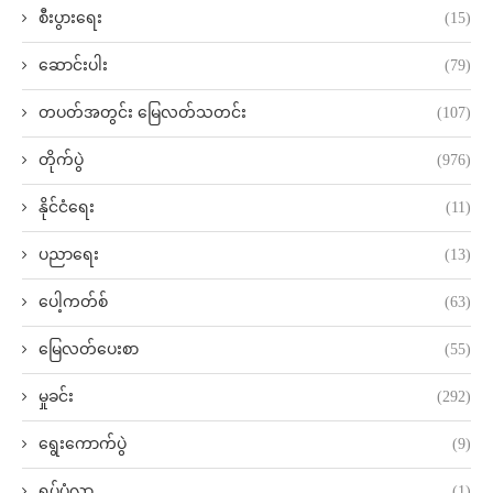
စီးပွားရေး
(15)
ဆောင်းပါး
(79)
တပတ်အတွင်း မြေလတ်သတင်း
(107)
တိုက်ပွဲ
(976)
နိုင်ငံရေး
(11)
ပညာရေး
(13)
ပေါ့ကတ်စ်
(63)
မြေလတ်ပေးစာ
(55)
မှုခင်း
(292)
ရွေးကောက်ပွဲ
(9)
ရုပ်ပုံလွှာ
(1)