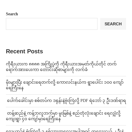
Search
SEARCH
Recent Posts
ကိုရီးယားက ၈၈၈၈ အကြိုပွဲကို ကိုရီးယားအမတ်ကိုယ်တိုင် တက်
ရောက်အားပေးကာ တောင်းဆိုစာများကို လက်ခံ
⁨မိုးများပြီး ချောင်းရေတက်လို့ ကောလင်းနယ်က ရွာပေါင်း ၁၀၀ ကျော်
ရေကြီးနေ
⁩ ⁨ပေါက်ခေါင်းမှာ စစ်တပ်က ဒရုန်းနဲ့ဗုံးကြဲလို့ PDF ရဲဘော် ၃ ဦးဒဏ်ရာရ
⁩ ⁨တန့်ဆည်နဲ့ ကန့်ဘလူဘက်မှာ မူးမြစ်နဲ့ စည်တုံလုံးချောင်း ရေလျှံလို့
ကျေးရွာ ၄၀ ကျော်မှာရေကြီးနေ
⁨လေယာဉ်နဲ့ ဗုံးကြဲလို့ ၁ နှစ်သားကလေးအပါအဝင် ကလေးငယ် ၂ ဦးနဲ့