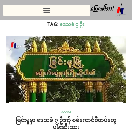
Home
»
ဒေသခံ ၇ ဦး
TAG:
ဒေသခံ ၇ ဦး
သတင်း
မြင်းမူမှာ ဒေသခံ ၇ ဦးကို စစ်ကောင်စီတပ်တွေ
ဖမ်းဆီးထား