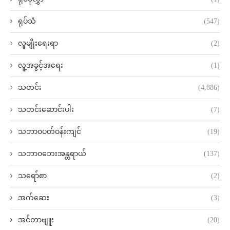
ရုပ်သံ
(547)
လူမျိုးရေးရာ
(2)
လူ့အခွင့်အရေး
(1)
သတင်း
(4,886)
သတင်းဆောင်းပါး
(7)
သဘာဝပတ်ဝန်းကျင်
(19)
သဘာဝဘေးအန္တရာယ်
(137)
သရော်စာ
(2)
အက်ဆေး
(3)
အင်တာဗျူး
(20)