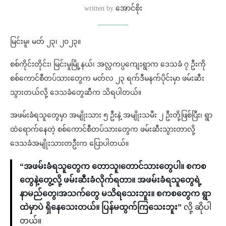
written by
အောင်စိုး
မြင်းမူ၊ မတ် ၂၃၊ ၂၀၂၃။
စစ်ကိုင်းတိုင်း၊ မြင်းမူမြို့နယ်၊ အလ္လကပ္ပကျေးရွာက ဒေသခံ ၇ ဦးကို
စစ်ကောင်စီတပ်သားတွေက မတ်လ ၂၃ ရက်ဒီမနက်ပိုင်းမှာ ဖမ်းဆီး
သွားတယ်လို့ ဒေသခံတွေဆီက သိရပါတယ်။
အဖမ်းခံရသူတွေမှာ အမျိုးသား ၅ ဦးနဲ့ အမျိုးသမီး ၂ ဦးတို့ဖြစ်ပြီး၊ ရွာ
ထဲရောက်နေတဲ့ စစ်ကောင်စီတပ်သားတွေက ဖမ်းဆီးသွားတာလို့
ဒေသခံအမျိုးသားတဦးက ပြောပါတယ်။
“အဖမ်းခံရသူတွေက တောသူ၊တောင်သားတွေပါ။ စကစ
တွေနဲ့တွေ့လို့ ဖမ်းဆီးခံလိုက်ရတာ။ အဖမ်းခံရသူတွေရဲ့
နာမည်တွေ၊အသက်တွေ မသိရသေးဘူး။ စကစတွေက ရွာ
ထဲမှာပဲ ရှိနေသေးတယ်။ ပြန်မထွက်ကြသေးဘူး”
လို့ ဆိုပါ
တယ်။