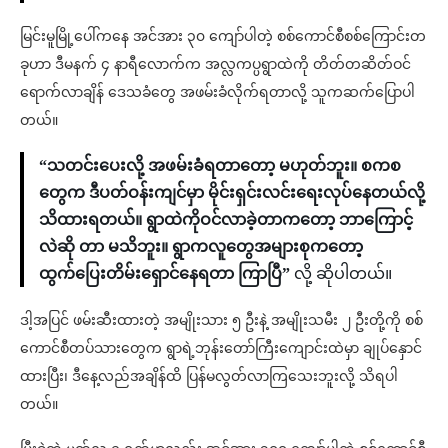
မြင်းမူမြို့ပေါ်ကနေ အင်အား ၃၀ ကျော်ပါတဲ့ စစ်ကောင်စီစစ်ကြောင်းတ
ခုဟာ ဒီမနက် ၄ နာရီလောက်က အလ္လကပ္ပရွာထဲကို တိတ်တဆိတ်ဝင်
ရောက်လာချိန် ဒေသခံတွေ အဖမ်းခံလိုက်ရတာလို့ သူကဆက်ပြောပါ
တယ်။
“သတင်းပေးလို့ အဖမ်းခံရတာတော့ မဟုတ်ဘူး။ စကစ
တွေက ဒီပတ်ဝန်းကျင်မှာ မိုင်းရှင်းလင်းရေးလုပ်နေတယ်လို့
သိထားရတယ်။ ရွာထဲကိုဝင်လာခဲ့တာကတော့ ဘာကြောင့်
လဲဆို တာ မသိဘူး။ ရွာကလူတွေအများစုကတော့
ထွက်ပြေးတိမ်းရှောင်နေရတာ ကြာပြီ”
လို့ ဆိုပါတယ်။
ဒါ့အပြင် ဖမ်းဆီးထားတဲ့ အမျိုးသား ၅ ဦးနဲ့ အမျိုးသမီး ၂ ဦးတို့ကို စစ်
ကောင်စီတပ်သားတွေက ရွာရဲ့ဘုန်းတော်ကြီးကျောင်းထဲမှာ ချုပ်နှောင်
ထားပြီး၊ ဒီနေ့လည်အချိန်ထိ ပြန်မလွတ်လာကြသေးဘူးလို့ သိရပါ
တယ်။