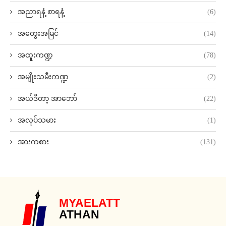
အညာရနံ့ စာရနံ့
(6)
အတွေးအမြင်
(14)
အထူးကဏ္ဍ
(78)
အမျိုးသမီးကဏ္ဍ
(2)
အယ်ဒီတာ့ အာဘော်
(22)
အလုပ်သမား
(1)
အားကစား
(131)
MYAELATT
ATHAN