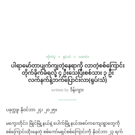
တိုက်ပွဲ
ရုပ်သံ
သတင်း
⁨ပါရာမော်တာပျက်ကျတဲ့နေရာကို လာတဲ့စစ်ကြောင်း
တိုက်ခိုက်ခံရလို့ ၄ ဦးသေပြီးစစ်သား ၃ ဦး
လက်နက်နဲ့ဘက်ပြောင်းလာ(ရုပ်/သံ)
written by
ဒိန်းဂျား
ပခုက္ကူ၊ နိုဝင်ဘာ ၂၄၊ ၂၀၂၅။
မကွေးတိုင်း၊ မြိုင်မြို့နယ်နဲ့ ပေါက်မြို့နယ်အစပ်ကကျေးရွာတွေကို
စစ်ကြောင်းထိုးနေတဲ့ စစ်ကော်မရှင်စစ်ကြောင်းကို နိုဝင်ဘာ ၂၃ ရက်