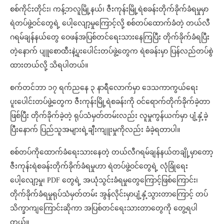
စစ်ကိုင်းတိုင်း၊ ကန့်ဘလူမြို့နယ်၊ ဇီးကုန်းမြို့ရဲစခန်းတိုက်ခိုက်ခံရမှုမှာ
ရဲတပ်ဖွဲ့ဝင်တွေရဲ့ ပေါ့လျော့မှုကြောင့်လို့ စစ်တပ်ထောက်ခံတဲ့ တယ်လီ
ဂရမ်ချန်နယ်တွေ ဝေဖန်အပြစ်တင်ရေးသားနေကြပြီး တိုက်ခိုက်ခံရပြီး
တဲ့နောက် ပျူစောထီးနဲ့ပူးပေါင်းတပ်ဖွဲ့တွေက ရဲစခန်းမှာ ပြန်လည်တပ်စွဲ
ထားတယ်လို့ သိရပါတယ်။
စက်တင်ဘာ ၁၇ ရက်ညနေ ၃ နာရီလောက်မှာ ဒေသကာကွယ်ရေး
ပူးပေါင်းတပ်ဖွဲ့တွေက ဇီးကုန်းမြို့ရဲစခန်းကို ဝင်ရောက်တိုက်ခိုက်ခဲ့တာ
ဖြစ်ပြီး တိုက်ခိုက်ခဲ့တဲ့ ရုပ်သံမှတ်တမ်းလည်း လူမှုကွန်ယက်မှာ ပျံ့နှံ့ခဲ့
ပြီးနောက် ပြည်သူအများရဲ့ချီးကျူးမှုကိုလည်း ခံခဲ့ရတာပါ။
စစ်တပ်ကိုထောက်ခံရေးသားနေတဲ့ တယ်လီဂရမ်ချန်နယ်တချို့မှာတော့
ဇီးကုန်းရဲစခန်းတိုက်ခိုက်ခံရမှုဟာ ရဲတပ်ဖွဲ့ဝင်တွေရဲ့ လုံခြုံရေး
ပေါ့လျော့မှု၊ PDF တွေရဲ့ အယုံသွင်းခံရမှုတွေကြောင့်ဖြစ်ကြောင်း၊
တိုက်ခိုက်ခံရမှုရုပ်သံမှတ်တမ်း အွန်လိုင်းမှာပျံ့နှံ့သွားတာကြောင့် တပ်
သိက္ခာကျကြောင်းဆိုကာ အပြစ်တင်ရေးသားတာတွေကို တွေ့ရပါ
တယ်။