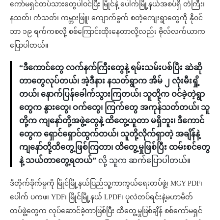
ကော်မရှင်တပ်သားတွေပါဝင်ပြီး မြိုင်နဲ့ ပေါက်မြို့နယ်အစပ်ရှိ တဲကြီး၊
နသတ်၊ ကံသတ်၊ ကမ္ဘားဖြူ၊ ကျောက်ခွက် စတဲ့ကျေးရွာတွေကို နို၀င်
ဘာ ၁၉ ရက်ကစလို့ စစ်ကြောင်းထိုးနေတာလို့လည်း ဗိုလ်လက်ယာက
ပြောပါတယ်။
“ဒီကောင်တွေ လက်နက်ကြီးတွေနဲ့ ရမ်းသမ်းပစ်ပြီး ဆဲဆို
တာတွေလုပ်တယ်၊ အဲ့ဒီနား နသတ်ရွာက အိမ် ၂ လုံးမီးရှို့
တယ်၊ နောက်ပြန်ခေါက်သွားကြတယ်၊ သူတို့က ဝင်ခဲ့တဲ့ရွာ
တွေက နွားတွေ၊ ဝက်တွေ၊ ကြက်တွေ အကုန်သတ်တယ်၊ သူ
တို့က ကျနော်တို့အဖွဲ့တွေနဲ့ ထိတွေ့ယူတာ မရှိဘူး၊ ဒီကောင်
တွေက ရှောင်ရှောင်ထွက်တယ်၊ သူတို့လိုက်ရှာတဲ့ အချိန်နဲ့
ကျနော်တို့ထိတွေ့ဖြစ်ကြတာ၊ ထိတွေ့မှုဖြစ်ပြီး ထမ်းစင်တွေ
နဲ့ သယ်တာတွေ့ရတယ်”
လို့ သူက ဆက်ပြောပါတယ်။
ဒီတိုက်ခိုက်မှုကို မြိုင်မြို့နယ်ပြည်သူ့ကာကွယ်ရေးတပ်ဖွဲ့၊ MGY PDF၊
ပေါက် ပကဖ၊ YDF၊ မြိုင်မြို့နယ် LPDF၊ ပုလဲတပ်ရင်းနဲ့မဟာမိတ်
တပ်ဖွဲ့‌တွေက လုပ်ဆောင်ခဲ့တာဖြစ်ပြီး ထိတွေ့မှုဖြစ်ချိန် စစ်ကော်မရှင်