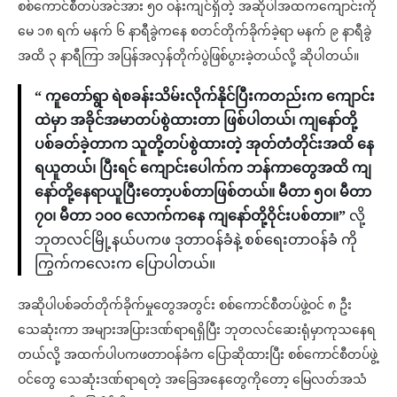
စစ်ကောင်စီတပ်အင်အား ၅၀ ဝန်းကျင်ရှိတဲ့ အဆိုပါအထကကျောင်းကို
မေ ၁၈ ရက် မနက် ၆ နာရီခွဲကနေ စတင်တိုက်ခိုက်ခဲ့ရာ မနက် ၉ နာရီခွဲ
အထိ ၃ နာရီကြာ အပြန်အလှန်တိုက်ပွဲဖြစ်ပွားခဲ့တယ်လို့ ဆိုပါတယ်။
“ ကူတော်ရွာ ရဲစခန်းသိမ်းလိုက်နိုင်ပြီးကတည်းက ကျောင်း
ထဲမှာ အခိုင်အမာတပ်စွဲထားတာ ဖြစ်ပါတယ်၊ ကျနော်တို့
ပစ်ခတ်ခဲ့တာက သူတို့တပ်စွဲထားတဲ့ အုတ်တံတိုင်းအထိ နေ
ရယူတယ်၊ ပြီးရင် ကျောင်းပေါက်က ဘန်ကာတွေအထိ ကျ
နော်တို့နေရာယူပြီးတော့ပစ်တာဖြစ်တယ်။ မီတာ ၅၀၊ မီတာ
၇၀၊ မီတာ ၁၀၀ လောက်ကနေ ကျနော်တို့ဝိုင်းပစ်တာ။”
လို့
ဘုတလင်မြို့နယ်ပကဖ ဒုတာဝန်ခံနဲ့ စစ်ရေးတာဝန်ခံ ကို
ကြွက်ကလေးက ပြောပါတယ်။
အဆိုပါပစ်ခတ်တိုက်ခိုက်မှုတွေအတွင်း စစ်ကောင်စီတပ်ဖွဲ့ဝင် ၈ ဦး
သေဆုံးကာ အများအပြားဒဏ်ရာရရှိပြီး ဘုတလင်ဆေးရုံမှာကုသနေရ
တယ်လို့ အထက်ပါပကဖတာဝန်ခံက ပြောဆိုထားပြီး စစ်ကောင်စီတပ်ဖွဲ့
ဝင်တွေ သေဆုံးဒဏ်ရာရတဲ့ အခြေအနေတွေကိုတော့ မြေလတ်အသံ