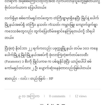
လာရာက အခုစစ်ကြောင်းထိုးတဲ့အထဲ လိုက်ပါလာခဲ့သူတွေဖြစ်တယ်လို့
ဗိုလ်လက်ယာက ပြောပါတယ်။
လက်ရှိမှာ စစ်ကော်မရှင်တပ်တွေက တဲကြီးရွာမှာရှိနေပြီး မြိုင်နဲ့ ပေါက်
မြို့နယ်အစပ်ရှိ တဲကြီး၊ နသတ်၊ ကံသတ်၊ ကမ္ဘားဖြူ၊ ကျောက်ခွက်ရွာ
ကဒေသခံတွေလည်း ထွက်ပြေးတိမ်းရှောင်နေကြရတယ်လို့ သိရပါ
တယ်။
ပြီးခဲ့တဲ့ နိုဝင်ဘာ ၂၂ ရက်ကလည်း ပခုက္ကူမြို့နယ်၊ တပ်မ ၁၀၁ ကနေ
ပေါက်မြို့နဲ့ မြိုင်မြို့နယ်အစပ်ကို ဗုံးလာကြဲတဲ့စက်တပ်လေထီး
(Paramotor) ၁ စီးကို မြိုင်ပကဖ က ပစ်ချနိုင်ခဲ့ပြီး ယာဉ်ပေါ်ပါ စစ်
ကော်မရှင်တပ်သား ၂ ဦး ပျောက်ဆုံးနေခဲ့တာလည်းဖြစ်ပါတယ်။
စာတည်း – လင်း ၊ တည်းဖြတ် – HP
၉ လ အကြာက
0 comments
12 views