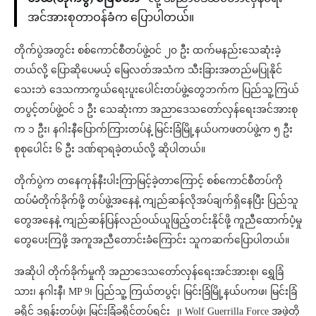
အင်အားစုတာဝန်ခံက ပြောပါတယ်။
တိုက်ပွဲအတွင်း စစ်ကောင်စီတပ်ဖွဲ့ဝင် ၂၀ ဦး ထက်မနည်းသေဆုံးခဲ့
တယ်လို့ ပြောဆိုပေမယ့် မြေလတ်အသံက သီးခြားအတည်မပြုနိုင်
သေးဘဲ ဒေသကာကွယ်ရေးပူးပေါင်းတပ်ဖွဲ့တွေဘက်က ပြည်သူ့ကြယ်
တပွင့်တပ်ဖွဲ့ဝင် ၁ ဦး သေဆုံးကာ အညာဒေသတော်လှန်ရေးအင်အားစု
က ၁ ဦး၊ နဂါးနီပြောက်ကြားတပ်နဲ့ မြင်းခြံမြို့နယ်ပကဖတပ်ဖွဲ့က ၅ ဦး
စုစုပေါင်း ၆ ဦး ဒဏ်ရာရခဲ့တယ်လို့ ဆိုပါတယ်။
တိုက်ပွဲက တနေကုန်နီးပါးကြာမြင့်ခဲ့တာကြောင့် စစ်ကောင်စီတပ်ကို
ထပ်မံတိုက်ခိုက်ဖို့ တပ်ဖွဲ့အနေနဲ့ ကျည်ဆန်လိုအပ်ချက်ရှိနေပြီး ပြည်သူ
တွေအနေနဲ့ ကျည်ဆန်ပြန်လည်ဝယ်ယူဖြည့်တင်းနိုင်ဖို့ ကူညီထောက်ပံ့မှု
တွေပေးကြဖို့ အကူအညီတောင်းခံကြောင်း သူကဆက်ပြောပါတယ်။
အဆိုပါ တိုက်ခိုက်မှုကို အညာဒေသတော်လှန်ရေးအင်အားစု၊ ရွှေခြံ
သား၊ နဂါးနီ၊ MP 9၊ ပြည်သူ့ ကြယ်တပွင့်၊ မြင်းခြံမြို့နယ်ပကဖ၊ မြင်းခြံ
ခရိုင် ဒရုန်းတပ်ဖွဲ့၊ မြင်းခြံခရိုင်တပ်ရင်း ၂၊ Wolf Guerrilla Force အဖွဲ့တို့