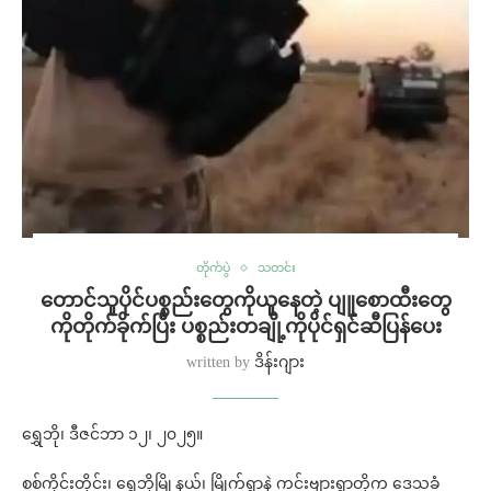
တိုက်ပွဲ
သတင်း
တောင်သူပိုင်ပစ္စည်းတွေကိုယူနေတဲ့ ပျူစောထီးတွေ
ကိုတိုက်ခိုက်ပြီး ပစ္စည်းတချို့ကိုပိုင်ရှင်ဆီပြန်ပေး
written by
ဒိန်းဂျား
ရွှေဘို၊ ဒီဇင်ဘာ ၁၂၊ ၂၀၂၅။
စစ်ကိုင်းတိုင်း၊ ရွှေဘိုမြို့နယ်၊ မြိုက်ရွာနဲ့ ကင်းဗျားရွာတို့က ဒေသခံ