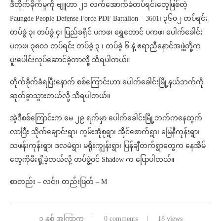
ဒီတိုက်ခိုက်မှုကို ဗျူဟာ ၂၁ လက်အောက်ခံတပ်ရင်းတွေဖြစ်တဲ့
Paungde People Defense Force PDF Battalion – 3601၊ ၃၆၀၂ တပ်ရင်း
တပ်ခွဲ ၃၊ တပ်ခွဲ ၄၊ ပြည်ခရိုင် ပကဖ၊ ရွှေတောင် ပကဖ၊ ပေါက်ခေါင်း
ပကဖ၊ ၃၈၀၁ တပ်ရင်း တပ်ခွဲ ၃ ၊ တပ်ခွဲ ၆ နဲ့ ဧရာညီနောင်အဖွဲ့တို့က
ပူးပေါင်းလုပ်ဆောင်ခဲ့တာလို့ သိရပါတယ်။
တိုက်ခိုက်ခံရပြီးနောက် စစ်ကြောင်းဟာ ပေါက်ခေါင်းမြို့နယ်ဘက်ကို
ဆုတ်ခွာသွားတယ်လို့ သိရပါတယ်။
အဲ့ဒီစစ်ကြောင်းက မေ ၂၉ ရက်မှာ ပေါက်ခေါင်းမြို့ဘက်ကနေထွက်
လာပြီး သိုက်ချောင်းရွာ၊ ကွမ်းအုံစုရွာ၊ အိုင်စောက်ရွာ၊ မြေနီကုန်းရွာ၊
သဖန်းကုန်းရွာ၊ ဒလမဲရွာ၊ မရိုးကျွန်းရွာ၊ ပြန်ချီတက်ရွာတွေက နေအိမ်
တွေကိုမီးရှို့ခဲ့တယ်လို့ တပ်ဖွဲ့ဝင် Shadow က ပြောပါတယ်။
စာတည်း – လင်း၊ တည်းဖြတ် – M
၁ နှစ် အကြာက
0 comments
18 views