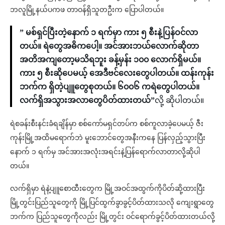
ဘလူမြို့နယ်ပကဖ တာဝန်ရှိသူတဦးက ပြောပါတယ်။
” မစ်ရှင်ပြီးတဲ့နောက် ၁ ရက်မှာ ကား ၅ စီးနဲ့ပြန်ဝင်လာ
တယ်။ ရဲတွေအဓိကပေါ့။ အင်အားဘယ်လောက်ဆိုတာ
အတိအကျတော့မသိရဘူး ခန့်မှန်း ၁၀၀ လောက်ရှိမယ်။
ကား ၅ စီးဆိုပေမယ့် အေဒီဗင်လေးတွေပါတယ်။ ထန်းကုန်း
ဘက်က ရှိတဲ့ပျူတွေစုတယ်။ ၆၀၀၆ ကရဲတွေပါတယ်။
လက်ရှိအသွားအလာတွေပိတ်ထားတယ်”
လို့ ဆိုပါတယ်။
ရဲစခန်းစီးနင်းခံရချိန်မှာ စစ်ကော်မရှင်တပ်က စစ်ကူလာခဲ့ပေမယ့် ဇီး
ကုန်းမြို့အထိမရောက်ဘဲ မူးဘောင်တွေအနီးကနေ ပြန်လှည့်သွားပြီး
နောက် ၁ ရက်မှ အင်အားအလုံးအရင်းနဲ့ပြန်ရောက်လာတာလို့ဆိုပါ
တယ်။
လက်ရှိမှာ ရဲနဲ့ပျူစောထီးတွေက မြို့အဝင်အထွက်ကိုပိတ်ဆို့ထားပြီး
မြို့တွင်းပြည်သူတွေကို မြို့ပြင်ထွက်ခွာခွင့်ပိတ်ထားသလို ကျေးရွာတွေ
ဘက်က ပြည်သူတွေကိုလည်း မြို့တွင်း ဝင်ရောက်ခွင့်ပိတ်ထားတယ်လို့