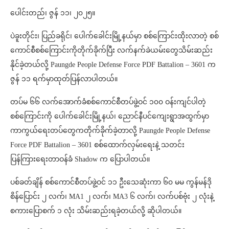
ပေါင်းတည်၊ ဇွန် ၁၁၊ ၂၀၂၅။
ပဲခူးတိုင်း၊ ပြည်ခရိုင်၊ ပေါက်ခေါင်းမြို့နယ်မှာ စစ်ကြောင်းထိုးလာတဲ့ စစ်
ကောင်စီစစ်ကြောင်းကိုတိုက်ခိုက်ပြီး လက်နက်ခဲယမ်းတွေသိမ်းဆည်း
နိုင်ခဲ့တယ်လို့ Paungde People Defense Force PDF Battalion – 3601 က
ဇွန် ၁၁ ရက်မှာထုတ်ပြန်လာပါတယ်။
တပ်မ ၆၆ လက်အောက်ခံစစ်ကောင်စီတပ်ဖွဲ့ဝင် ၁၀၀ ဝန်းကျင်ပါတဲ့
စစ်ကြောင်းကို ပေါက်ခေါင်းမြို့နယ်၊ ညောင်နီပင်ကျေးရွာအထွက်မှာ
ကာကွယ်ရေးတပ်တွေကတိုက်ခိုက်ခဲ့တာလို့ Paungde People Defense
Force PDF Battalion – 3601 စစ်ထောက်လှမ်းရေးနဲ့ သတင်း
ပြန်ကြားရေးတာဝန်ခံ Shadow က ပြောပါတယ်။
ပစ်ခတ်ချိန် စစ်ကောင်စီတပ်ဖွဲ့ဝင် ၁၁ ဦးသေဆုံးကာ ၆၀ မမ ကွန်မန်ဒို
စိန်ပြောင်း ၂ လက်၊ MA1 ၂ လက်၊ MA3 ၆ လက်၊ လက်ပစ်ဗုံး ၂ လုံးနဲ့
စကားပြောစက် ၁ လုံး သိမ်းဆည်းရခဲ့တယ်လို့ ဆိုပါတယ်။