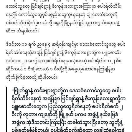
တောင်သူတွေ မြင်ချင်ရွာနဲ့ ဇီးကုန်းလေးရွာအကြားမှာ စပါးရိတ်သိမ်း
နေချိန် တောင်သူတွေပိုင်ပစ္စည်းတွေကိုယူနေတဲ့ ပျူစောထီးတွေကို
ပစ်ခတ်တိုက်ခိုက်ခဲ့တယ်လို့ ရွှေဘိုမြို့နယ်ပြည်သူ့ကာကွယ်ရေးအဖွဲ့
ဆီက သိရပါတယ်။
ဒီဇင်ဘာ ၁၁ ရက် ညနေ ၄ နာရီဝန်းကျင်မှာ ဒေသခံတောင်သူတွေ စပါး
ရိတ်သိမ်းနေတဲ့အချိန် မြင်ချင်ရွာနဲ့ ဇီးကုန်းလေးရွာတို့က ပျူစောထီး
အင်အား ၂၀ ကျော်ဟာ စပါးရိတ်ရာမှာသုံးနေတဲ့ စပါးရိတ်စက် ၂ စီး၊
ဆိုင်ကယ် ၁ စီးနဲ့ ဘေးတွဲ ၁ စီးတို့ကိုအဓမ္မယူဆောင်နေကြချိန်မှာ
တိုက်ခိုက်ခဲ့တာလို့ ဆိုပါတယ်။
“မြိုက်ရွာနဲ့ ကင်းဗျားရွာတို့က ဒေသခံတောင်သူတွေ စပါး
ရိတ်သိမ်းနေတဲ့ အချိန်မှာ မြင်ချင်ရွာနဲ့ ဇီးကုန်းလေးရွာတို့က
ပျူစောထီးတွေက ပြည်သူတွေရိတ်နေတဲ့ စပါးရိတ်စက် ၂
စီးကို လုတာ၊ ကျနော်တို့ မြို့နယ် ပကဖ အဖွဲ့နဲ့ နယ်မြေခံ
အဖွဲ့က အဲ့ဒီသတင်းကြားပြီး တခါထဲသွားပြီးတော့ သူတို့နဲ့
ပစ်ခတ်မှုဖြစ်တယ်၊ စပါးရိတ်စက်ဆိုတော့ တခါထဲဝေါကနဲ့