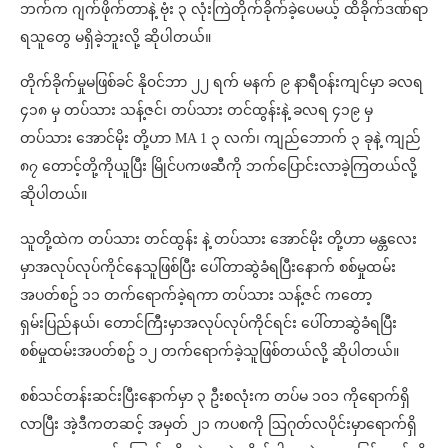
ဘက်က ဂျက်ဖိုက်တာနဲ့ ဗုံး ၃ လုံးကြဲတိုက်ခိုက်ခဲ့ပေမယ့် ထိခိုက်ဒဏ်ရာ
ရသူတွေ မရှိခဲ့ဘူးလို့ ဆိုပါတယ်။
တိုက်ခိုက်မှုမဖြစ်ခင် နို၀င်ဘာ ၂၂ ရက် မနက် ၉ နာရီ၀န်းကျင်မှာ ခလရ
၄၁၈ မှ တပ်သား သန့်ဇင်၊ တပ်သား တင်ထွန်းနဲ့ ခလရ ၄၁၉ မှ
တပ်သား အောင်မိုး တို့ဟာ MA 1 ၃ လက်၊ ကျည်ဘောက် ၃ ခုနဲ့ ကျည်
၈၇ တောင့်တို့ကိုယူပြီး မြိုင်ပကဖဆီကို ဘက်ပြောင်းလာခဲ့ကြတယ်လို့
ဆိုပါတယ်။
သူတို့ထဲက တပ်သား တင်ထွန်း နဲ့ တပ်သား အောင်မိုး တို့ဟာ မန္တလေး
မှာအလုပ်လုပ်ကိုင်နေသူဖြစ်ပြီး ပေါ်တာဆွဲခံရပြီးနောက် စစ်မှုထမ်း
အပတ်စဥ် ၁၁ တက်ရောက်ခဲ့ရကာ တပ်သား သန့်ဇင် ကတော့
ရှမ်းပြည်နယ်၊ တောင်ကြီးမှာအလုပ်လုပ်ကိုင်ရင်း ပေါ်တာဆွဲခံရပြီး
စစ်မှုထမ်းအပတ်စဥ် ၁၂ တက်ရောက်ခဲ့သူဖြစ်တယ်လို့ ဆိုပါတယ်။
စစ်သင်တန်းဆင်းပြီးနောက်မှာ ၃ ဦးစလုံးက တပ်မ ၁၀၁ ကိုရောက်ရှိ
လာပြီး အဲ့ဒီကတဆင့် အမှတ် ၂၁ ကပစကို ဩဂုတ်လပိုင်းမှာရောက်ရှိ