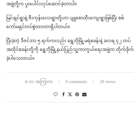
အဖွဲ့တို့က ပူးပေါင်းလုပ်ဆောင်ခဲ့တာပါ။
မြင်ချင်ရွာနဲ့ ဇီးကုန်းလေးရွာတို့ဟာ ပျူစောထီးကျေးရွာဖြစ်ပြီး စစ်
ကော်မရှင်တပ်စွဲထားတာရှိပါတယ်။
ပြီးခဲ့တဲ့ ဒီဇင်ဘာ ၅ ရက်ကလည်း ရွှေဘိုမြို့မရဲစခန်းနဲ့ ခလရ ၄၂ တပ်
အထိုင်စခန်းတို့ကို ရွှေဘိုမြို့နယ်ပြည်သူ့ကာကွယ်ရေးအဖွဲ့က တိုက်ခိုက်
ခဲ့ပါ‌သေးတယ်။
၈ လ အကြာက
0 comments
29 views