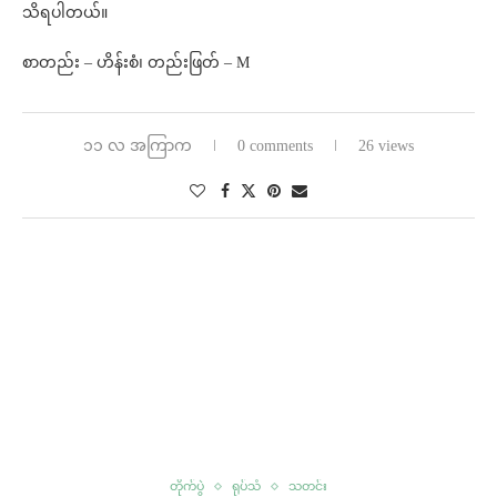
သိရပါတယ်။
စာတည်း – ဟိန်းစံ၊ တည်းဖြတ် – M
၁၁ လ အကြာက
0 comments
26 views
တိုက်ပွဲ
ရုပ်သံ
သတင်း