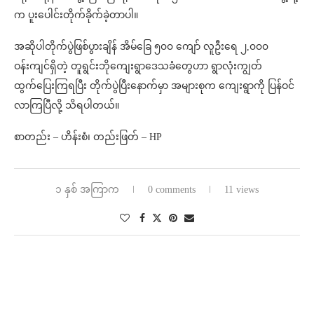
က ပူးပေါင်းတိုက်ခိုက်ခဲ့တာပါ။
အဆိုပါတိုက်ပွဲဖြစ်ပွားချိန် အိမ်ခြေ ၅၀၀ ကျော် လူဦးရေ ၂,၀၀၀
ဝန်းကျင်ရှိတဲ့ တူရွင်းဘိုကျေးရွာဒေသခံတွေဟာ ရွာလုံးကျွတ်
ထွက်ပြေးကြရပြီး တိုက်ပွဲပြီးနောက်မှာ အများစုက ကျေးရွာကို ပြန်ဝင်
လာကြပြီလို့ သိရပါတယ်။
စာတည်း – ဟိန်းစံ၊ တည်းဖြတ် – HP
၁ နှစ် အကြာက
0 comments
11 views