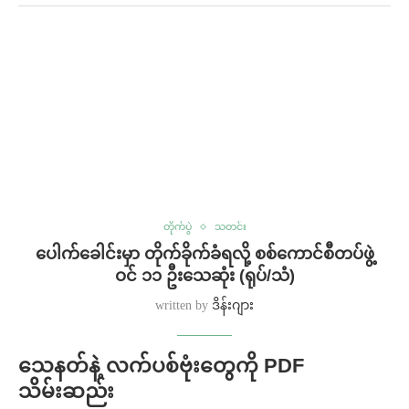
တိုက်ပွဲ
သတင်း
ပေါက်ခေါင်းမှာ တိုက်ခိုက်ခံရလို့ စစ်ကောင်စီတပ်ဖွဲ့
ဝင် ၁၁ ဦးသေဆုံး (ရုပ်/သံ)
written by
ဒိန်းဂျား
သေနတ်နဲ့ လက်ပစ်ဗုံးတွေကို PDF
သိမ်းဆည်း