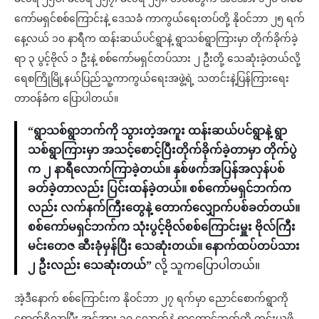
ကော်မရှင်စစ်ကြောင်းနဲ့ ဒေသခံ ကာကွယ်ရေးတပ်တို့ နိုဝင်ဘာ ၂၅ ရက်
နေ့လယ် ၁၀ နာရီက ထန်းဆယ်ပင်ရွာနဲ့ ရွာသစ်ရွာကြားမှာ တိုက်ခိုက်ခဲ့
ရာ ၃ ပွင့်ဗိုလ် ၁ ဦးနဲ့ စစ်ကော်မရှင်တပ်သား ၂ ဦးတို့ သေဆုံးခဲ့တယ်လို့
ရေစကြိုမြို့နယ်ပြည်သူ့ကာကွယ်ရေးအဖွဲ့ရဲ့ သတင်းနဲ့ပြန်ကြားရေး
တာဝန်ခံက ပြောပါတယ်။
“ရွာသစ်ရွာဘက်ကို သွားတဲ့အကူး ထန်းဆယ်ပင်ရွာနဲ့ ရွာ
သစ်ရွာကြားမှာ အသင့်စောင့်ပြီးတိုက်ခိုက်ခဲ့တာမှာ တိုက်ပွဲ
က ၂ နာရီလောက်ကြာခဲ့တယ်။ နှစ်ဖက်အပြန်အလှန်ပစ်
ခတ်ခဲ့တာလည်း ပြင်းထန်ခဲ့တယ်။ စစ်ကော်မရှင်ဘက်က
လည်း လက်နက်ကြီးတွေနဲ့ တောက်လျှောက်ပစ်ခတ်တယ်။
စစ်ကော်မရှင်ဘက်က သုံးပွင့်ဗိုလ်စစ်ကြောင်းမှူး ဗိုလ်ကြီး
မင်းတေဇ ဆီးခုံမှန်ပြီး သေဆုံးတယ်။ နောက်ထပ်တပ်သား
၂ ဦးလည်း သေဆုံးတယ်”
လို့ သူကပြောပါတယ်။
အဲ့ဒီနောက် စစ်ကြောင်းက နိုဝင်ဘာ ၂၇ ရက်မှာ ညောင်စောက်ရွာကို
ရောက်ရှိလာပြီး အင်အား ၃၀ လောက်နဲ့ ရွာတောင်ဘက်ကို ကင်းယူဖို့