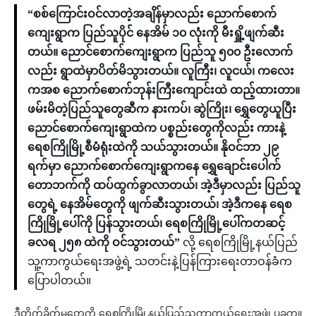
“စစ်ကြောင်းဝင်လာတဲ့အချိန်မှာလည်း ညောက်စောက်
ကျေးရွာက ပြည်သူပိုင် နေအိမ် ၁၀ လုံးကို မီးရှိူ့ဖျက်ဆီး
တယ်။ ညောင်စောက်ကျေးရွာက ပြည်သူ ၅၀၀ ဦးလောက်
လည်း ရွာထဲမှာပိတ်မိသွားတယ်။ လူကြီး၊ လူငယ်၊ ကလေး
ကအစ ညောက်စောက်ဘုန်းကြီးကျောင်းထဲ ထည့်ထားတာ။
ဖမ်းမိတဲ့ပြည်သူတွေဆီက နားကပ်၊ ဆွဲကြိုး၊ ရွှေတွေယူပြီး
ညောင်စောက်ကျေးရွာထဲက ပစ္စည်းတွေကိုလည်း ကားနဲ့
ရေစကြိုမြို့စီမံရုံးထဲကို သယ်သွားတယ်။ နိုဝင်ဘာ ၂၉
ရက်မှာ ညောက်စောက်ကျေးရွာကနေ ရွှေချောင်းပေါက်
တောဘက်ကို ထပ်ထွက်ခွာလာတယ်၊ အဲ့ဒီမှာလည်း ပြည်သူ
တွေရဲ့ နေအိမ်တွေကို ဖျက်ဆီးသွားတယ်၊ အဲ့ဒီကနေ ရေစ
ကြိုမြို့ပေါ်ကို ပြန်သွားတယ်၊ ရေစကြိုမြို့ပေါ်ကတဆင့်
ခလရ ၂၅၈ ထဲကို ဝင်သွားတယ်”
လို့ ရေစကြိုမြို့နယ်ပြည်
သူ့ကာကွယ်ရေးအဖွဲ့ရဲ့ သတင်းနဲ့ပြန်ကြားရေးတာဝန်ခံက
ပြောပါတယ်။
ဒီတိုက်ခိုက်မှုတွေကို ရေစကြိုမြို့နယ်ပြည်သူ့ကာကွယ်ရေးအဖွဲ့၊ ပခုက္ကူ