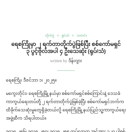
တိုက်ပွဲ
ရုပ်သံ
သတင်း
⁨ရေစကြိုမှာ ၂ ရက်တာတိုက်ပွဲဖြစ်ပြီး စစ်ကော်မရှင်
၃ ပွင့်ဗိုလ်အပါ ၄ ဦးသေဆုံး (ရုပ်/သံ)
written by
ဒိန်းဂျား
ရေစကြို၊ ဒီဇင်ဘာ ၁၊ ၂၀၂၅။
မကွေးတိုင်း၊ ရေစကြိုမြို့နယ်မှာ စစ်ကော်မရှင်စစ်ကြောင်းနဲ့ ဒေသခံ
ကာကွယ်ရေးတပ်တို့ ၂ ရက်တာတိုက်ပွဲဖြစ်ခဲ့ပြီး စစ်ကော်မရှင်ဘက်က
ထိခိုက်သေဆုံးမှုတွေရှိခဲ့တယ်လို့ ရေစကြိုမြို့နယ်ပြည်သူ့ကာကွယ်ရေး
အဖွဲ့ဆီက သိရပါတယ်။
ခလရ ၂၅၆၊ ခလရ ၂၅၇၊ ခလရ ၂၅၈ တပ်တွေက အင်အား ၁၂၀ ပါစစ်