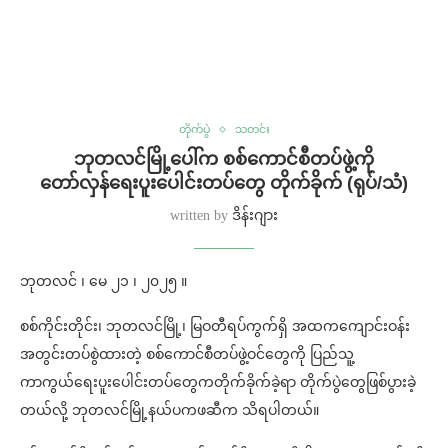
တိုက်ပွဲ
သတင်း
ဘုတလင်မြို့ပေါ်က စစ်ကောင်စီတပ်ဖွဲ့ကို
တော်လှန်ရေးပူးပေါင်းတပ်တွေ တိုက်ခိုက် (ရုပ်/သံ)
written by
ဒိန်းဂျား
ဘုတလင် ၊ မေ ၂၁ ၊ ၂၀၂၅ ။
စစ်ကိုင်းတိုင်း၊ ဘုတလင်မြို့၊ မြဝတီရပ်ကွက်ရှိ အထကကျောင်းဝန်း
အတွင်းတပ်စွဲထားတဲ့ စစ်ကောင်စီတပ်ဖွဲ့ဝင်တွေကို ပြည်သူ့
ကာကွယ်ရေးပူးပေါင်းတပ်တွေကတိုက်ခိုက်ခဲ့ရာ တိုက်ပွဲတွေဖြစ်ပွားခဲ့
တယ်လို့ ဘုတလင်မြို့နယ်ပကဖဆီက သိရပါတယ်။