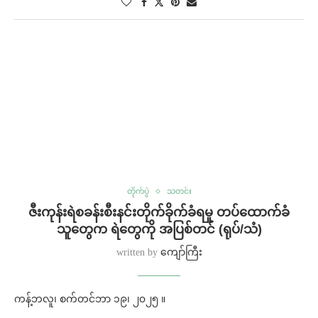
တိုက်ပွဲ
သတင်း
ဇီးကုန်းရဲစခန်းစီးနင်းတိုက်ခိုက်ခံရမှု တပ်ထောက်ခံ
သူတွေက ရဲတွေကို အပြစ်တင် (ရုပ်/သံ)
written by
ကျော်ကြီး
ကန့်ဘလူ၊ စက်တင်ဘာ ၁၉၊ ၂၀၂၅ ။