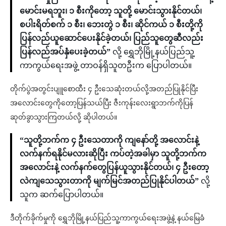
မောင်းမရဘူး၊ ၁ စီးကိုတော့ သူတို့ မောင်းသွားနိုင်တယ်၊
စပါးရိတ်စက် ၁ စီး၊ ဘေးတွဲ ၁ စီး၊ ဆိုင်ကယ် ၁ စီးတို့ကို
ပြန်လည်ယူဆောင်ပေးနိုင်ခဲ့တယ်၊ ပြည်သူတွေဆီလည်း
ပြန်လည်အပ်နှံပေးခဲ့တယ်”
လို့ ရွှေဘိုမြို့နယ်ပြည်သူ့
ကာကွယ်ရေးအဖွဲ့ တာဝန်ရှိသူတဦးက ပြောပါတယ်။
တိုက်ပွဲအတွင်းပျူစောထီး ၄ ဦးသေဆုံးတယ်လို့အတည်ပြုနိုင်ပြီး
အလောင်းတွေကိုတော့ပြန်သယ်ပြီး ဇီးကုန်းလေးရွာဘက်ကိုပြန်
ဆုတ်ခွာသွားကြတယ်လို့ ဆိုပါတယ်။
“သူတို့ဘက်က ၄ ဦးသေတာကို ကျနော်တို့ အလောင်းနဲ့
လက်နက်ရနိုင်မလားဆိုပြီး ကပ်တဲ့အခါမှာ သူတို့ဘက်က
အလောင်းနဲ့ လက်နက်တွေပြန်ယူသွားနိုင်တယ်၊ ၄ ဦးတော့
လဲကျသေသွားတာကို မျက်မြင်အတည်ပြုနိုင်ပါတယ်”
လို့
သူက ဆက်ပြောပါတယ်။
ဒီတိုက်ခိုက်မှုကို ရွှေဘိုမြို့နယ်ပြည်သူ့ကာကွယ်ရေးအဖွဲ့နဲ့ နယ်မြေခံ