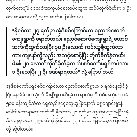
ထွက်လာချိန် ဒေသခံကာကွယ်ရေးတပ်တွေက ထပ်မံတိုက်ခိုက်ရာ ၁ ဦး
သေဆုံးခဲ့တယ်လို့ သူက ဆက်ပြောပါတယ်။
“နိုဝင်ဘာ ၂၇ ရက်မှာ အဲ့ဒီစစ်ကြောင်းက ညောက်စောက်
ကျေးရွာကို ရောက်တယ်၊ ညောင်စောက်ကျေးရွာရဲ့ တောင်
ဘက်ကိုထွက်လာပြီး ၃၀ ဦးလောက် ကင်းယူဖို့ထွက်လာ
တာ၊ ကျနော်တို့လည်း အသင့်စောင့်ပြီး တိုက်ခိုက်ခဲ့တယ်၊
မိနစ် ၂၀ လောက်တိုက်ခိုက်ခဲ့တယ်၊ စစ်ကော်မရှင်တပ်သား
၁ ဦးသေပြီး ၂ ဦး ဒဏ်ရာရတယ်”
လို့ ပြောပါတယ်။
အဲ့ဒီစစ်ကော်မရှင်စစ်ကြောင်းဟာ ညောင်စောက်ရွာမှာ ၁ ရက်နေထိုင်ခဲ့
ပြီး နေအိမ် ၁၀ လုံးကို မီးရှို့ဖျက်ဆီးခဲ့ကာ ရွာထဲမှာပိတ်မိနေတဲ့ဒေသခံ
၅၀၀ ဝန်းကျင်ဆီက ရွှေထည်နဲ့ငွေတွေယူပြီးနောက် ရွှေချောင်းရွာနဲ့
ပေါက်တောရွာတွေဘက်ကို နိုဝင်ဘာ ၂၈ ရက်မှာ ထွက်ခွာသွားခဲ့ပြီး အဲ့
ဒီကနေမှ ခလရ ၂၅၈ ထဲကို နိုဝင်ဘာ ၂၉ ရက်မှာ ပြန်ဝင်သွားကြတယ်
လို့ ဆိုပါတယ်။