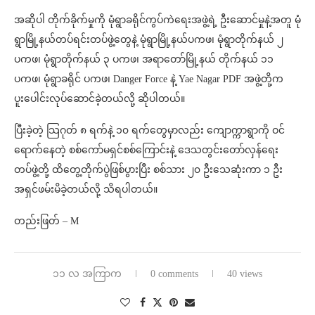
အဆိုပါ တိုက်ခိုက်မှုကို မုံရွာခရိုင်ကွပ်ကဲရေးအဖွဲ့ရဲ့ ဦးဆောင်မှုနဲ့အတူ မုံ
ရွာမြို့နယ်တပ်ရင်းတပ်ဖွဲ့တွေနဲ့ မုံရွာမြို့နယ်ပကဖ၊ မုံရွာတိုက်နယ် ၂
ပကဖ၊ မုံရွာတိုက်နယ် ၃ ပကဖ၊ အရာတော်မြို့နယ် တိုက်နယ် ၁၁
ပကဖ၊ မုံရွာခရိုင် ပကဖ၊ Danger Force နဲ့ Yae Nagar PDF အဖွဲ့တို့က
ပူးပေါင်းလုပ်ဆောင်ခဲ့တယ်လို့ ဆိုပါတယ်။
ပြီးခဲ့တဲ့ သြဂုတ် ၈ ရက်နဲ့ ၁၀ ရက်တွေမှာလည်း ကျောက္ကာရွာကို ဝင်
ရောက်နေတဲ့ စစ်ကော်မရှင်စစ်ကြောင်းနဲ့ ဒေသတွင်းတော်လှန်ရေး
တပ်ဖွဲ့တို့ ထိတွေ့တိုက်ပွဲဖြစ်ပွားပြီး စစ်သား ၂၀ ဦးသေဆုံးကာ ၁ ဦး
အရှင်ဖမ်းမိခဲ့တယ်လို့ သိရပါတယ်။
တည်းဖြတ် – M
၁၁ လ အကြာက
0 comments
40 views