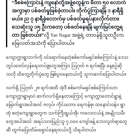
“ဒီစစ်ကြောင်းနဲ့ ကျနော်တို့အဖွဲ့တွေနဲ့က မီတာ ၅၀ လောက်
အကွာမှာ ပစ်ခတ်မှုဖြစ်ခဲ့တာပါ။ တိုက်ပွဲကြာချိန် ၁ နာရီရှိ
မယ်။ ည ၇ နာရီခွဲလောက်မှ ပစ်ခတ်မှုရပ်နားလိုက်တာ။
သေဆုံးသူ ၁၅ ဦးကတော့ ပစ်ခတ်နေချိန် မျက်မြင်တွေ့ရ
တာ ဖြစ်တယ်။”
လို့ Yae Nagar အဖွဲ့ရဲ့ တာဝန်ရှိသူတဦးက
မြေလတ်အသံကို ပြောပါတယ်။
ကျောက္ကာ​ရွာဘက်ကို ဝင်ရောက်နေတဲ့စစ်ကော်မရှင်စစ်ကြောင်းနဲ့ ဒေသ
တွင်းတော်လှန်ရေးတပ်ဖွဲ့တွေအကြား သြဂုတ် ၈ ရက်စပြီး နေ့စဥ်ဆို
သလို ထိတွေ့တိုက်ပွဲတွေ ဖြစ်ပွားနေတယ်လို့ သူကဆက်ပြောပါတယ်။
လက်ရှိ သြဂုတ် ၂၈ ရက်အထိ အဲ့ဒီ စစ်ကော်မရှင်စစ်ကြောင်းဟာ
ကျောက္ကာရွာမှာပဲ ဆက်လက်ရှိနေတာကြောင့် ကျောက္ကာတောင်ရွာနဲ့
မြောက်ရွာအပါအဝင် ဇလုပ်၊ ကိုင်းတော၊ ရေကန်စု၊ ထနောင်းဝန်း၊ ရွာ
ထုံ စတဲ့ကျေးရွာတွေက သက်ကြီးရွယ်အို၊ ကလေးငယ်နဲ့ အမျိုးသမီး
တွေအပါအဝင် အရပ်သားပြည်သူ ၇,၀၀၀ ကျော်ခန့် ဘေးလွတ်ရာတွေ
ဆီ ထွက်ပြေးတိမ်းရှောင်နေရတယ်လို့ သိရပါတယ်။