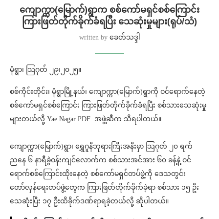
ကျောက္ကာ(မြောက်)ရွာက စစ်ကော်မရှင်စစ်ကြောင်း
ကြားဖြတ်တိုက်ခိုက်ခံရပြီး သေဆုံးမှုများ(ရုပ်/သံ)
written by
ခေတ်သဒ္ဒါ
မုံရွာ၊ သြဂုတ် ၂၉၊၂၀၂၅။
စစ်ကိုင်းတိုင်း၊ မုံရွာမြို့နယ်၊ ကျောက္ကာ(မြောက်)ရွာကို ဝင်ရောက်နေတဲ့
စစ်ကော်မရှင်စစ်ကြောင်း ကြားဖြတ်တိုက်ခိုက်ခံရပြီး စစ်သားသေဆုံးမှု
များတယ်လို့ Yae Nagar PDF အဖွဲ့ဆီက သိရပါတယ်။
ကျောက္ကာ​(မြောက်)ရွာ၊ ရွှေဂူနီဘုရားကြီးအနီးမှာ သြဂုတ် ၂၀ ရက်
ညနေ ၆ နာရီခွဲဝန်းကျင်လောက်က စစ်သားအင်အား ၆၀ ခန့်နဲ့ ဝင်
ရောက်စစ်ကြောင်းထိုးနေတဲ့ စစ်ကော်မရှင်တပ်ဖွဲ့ကို ဒေသတွင်း
တော်လှန်ရေးတပ်ဖွဲ့တွေက ကြားဖြတ်တိုက်ခိုက်ခဲ့ရာ စစ်သား ၁၅ ဦး
သေဆုံးပြီး ၁၇ ဦးထိခိုက်ဒဏ်ရာရခဲ့တယ်လို့ ဆိုပါတယ်။