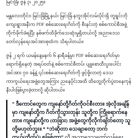
မြင်းခြံ၊ ဇွန် ၃၊ ၂၀၂၅။
မန္တလေးတိုင်း၊ မြင်းခြံမြို့နယ်၊ မြင်းခြံ-နဘူးအိုင်လမ်းပိုင်းရှိ တူရွင်းဘို
ကျေးရွာအနီးက PDF စစ်ဆေးရေးဂိတ်ကို စီးနင်းတဲ့ စစ်ကောင်စီအဖွဲ့
တိုက်ခိုက်ခံရပြီး နှစ်ဖက်ထိခိုက်သေဆုံးမှုရှိတယ်လို့ အညာဒေသ
တော်လှန်ရေးအင်အားစုထံက သိရပါတယ်။
ဇွန် ၂ ရက် ယမန်နေ့မနက် ၆ နာရီခန့်မှာ PDF စစ်ဆေးရေးဂိတ်မှာ
ရောက်ရှိနေတဲ့ အရပ်ဝတ်နဲ့ စစ်ကောင်စီတပ်၊ ပျူစောထီးပူးပေါင်း
အင်အား ၇၀ ခန့်နဲ့ ၎င်းစစ်ဆေးရေးဂိတ်ကို ဖွင့်ဖို့လာတဲ့ ဒေသ
ကာကွယ်ရေးအဖွဲ့တွေအကြား ညနေပိုင်းအထိ ထိတွေ့တိုက်ပွဲတနေကုန်
နီးပါးဖြစ်ပွားခဲ့တာလို့ ဆိုပါတယ်။
” ဒီကောင်တွေက ကျနော်တို့ဂိတ်ကိုဝင်စီးတာ။ အဲ့လိုအချိန်
မှာ ကျနော်တို့က ဂိတ်ကိုသွားတုန်း သူတို့က ကြိုရောက်နေ
တာ။ ကျနော်တို့က (တခြား) အဖွဲ့တွေကိုလိုက်ချိတ်တော့ သူ
တို့မဟုတ်ဘူး။ * *ဘဲဆိုတာ သေချာတော့ ဘက်
တယ်(တိုက်ပွဲ) စဖြစ်တာ”
လို့ အညာဒေသတော်လှန်ရေး