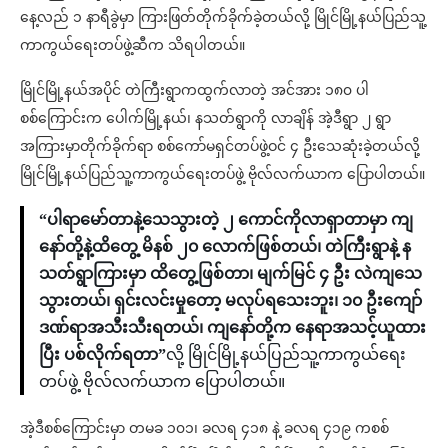
နေ့လည် ၁ နာရီခွဲမှာ ကြားဖြတ်တိုက်ခိုက်ခဲ့တယ်လို့ မြိုင်မြို့နယ်ပြည်သူ့
ကာကွယ်ရေးတပ်ဖွဲ့ဆီက သိရပါတယ်။
မြိုင်မြို့နယ်အပိုင် တဲကြီးရွာကထွက်လာတဲ့ အင်အား ၁၈၀ ပါ
စစ်ကြောင်းက ပေါက်မြို့နယ်၊ နသတ်ရွာကို လာချိန် အဲ့ဒီရွာ ၂ ရွာ
အကြားမှာတိုက်ခိုက်ရာ စစ်ကော်မရှင်တပ်ဖွဲ့ဝင် ၄ ဦးသေဆုံးခဲ့တယ်လို့
မြိုင်မြို့နယ်ပြည်သူ့ကာကွယ်ရေးတပ်ဖွဲ့ ဗိုလ်လက်ယာက ပြောပါတယ်။
“ပါရာမော်တာနဲ့သေသွားတဲ့ ၂ ကောင်ကိုလာရှာတာမှာ ကျ
နော်တို့နဲ့ထိတွေ့ မိနစ် ၂၀ လောက်ဖြစ်တယ်၊ တဲကြီးရွာနဲ့ န
သတ်ရွာကြားမှာ ထိတွေ့ဖြစ်တာ၊ မျက်မြင် ၄ ဦး လဲကျသေ
သွားတယ်၊ ရှင်းလင်းမှုတော့ မလုပ်ရသေးဘူး၊ ၁၀ ဦးကျော်
ဒဏ်ရာအသီးသီးရတယ်၊ ကျနော်တို့က နေရာအသင့်ယူထား
ပြီး ပစ်လိုက်ရတာ”
လို့ မြိုင်မြို့နယ်ပြည်သူ့ကာကွယ်ရေး
တပ်ဖွဲ့ ဗိုလ်လက်ယာက ပြောပါတယ်။
အဲ့ဒီစစ်ကြောင်းမှာ တမခ ၁၀၁၊ ခလရ ၄၁၈ နဲ့ ခလရ ၄၁၉ ကစစ်