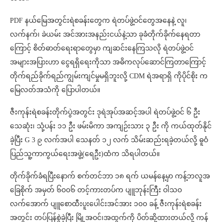
PDF နယ်မြေအတွင်းရဲစခန်းတွေက ရဲတပ်ဖွဲ့ဝင်တွေအနေနဲ့ လူ၊
လက်နက်၊ ခဲယမ်း အင်အားအနည်းငယ်နဲ့သာ ခုခံတိုက်ခိုက်နေရတာ
ကြောင့် စိတ်ဓာတ်ရေးရာတွေမှာ ကျဆင်းနေကြသလို ရဲတပ်ဖွဲ့ဝင်
အများအပြားဟာ ငွေရရှိရေးကိုသာ အဓိကလုပ်ဆောင်ကြတာကြောင့်
တိုက်ရည်ခိုက်ရည်ကျွမ်းကျင်မှုမရှိဘူးလို့ CDM ရဲအရာရှိ ကိုပိုင်စိုး က
မြေလတ်အသံကို ပြောပါတယ်။
ဇီးကုန်းရဲစခန်းတိုက်ပွဲအတွင်း ဒုရဲအုပ်အဆင့်အပါ ရဲတပ်ဖွဲ့ဝင် ၆ ဦး
သေဆုံး၊ သုံ့ပန်း ၁၁ ဦး ဖမ်းမိကာ အကျဉ်းသား ၃ ဦး ကို ကယ်ထုတ်နိုင်
ခဲ့ပြီး G 3 ၉ လက်အပါ သေနတ် ၁၂ လက် သိမ်းဆည်းရခဲ့တယ်လို့ ‌‌‌‌‌‌‌‌‌‌‌‌‌‌‌‌‌‌‌‌‌‌‌‌‌‌‌‌‌ဓူဝံ
ပြည်သူ့ကာကွယ်ရေးအဖွဲ့(ရေဦး)ထံက သိရပါတယ်။
တိုက်ခိုက်ခံရပြီးနောက် စက်တင်ဘာ ၁၈ ရက် ယမန်နေ့မှာ ကန့်ဘလူအ
ခြေစိုက် အမှတ် ၆၀၀၆ တင့်ကားတပ်က ပျူဘုန်းကြီး ဝါသဝ
လက်အောက် ပျူစောထီးပူးပေါင်းအင်အား ၁၀၀ ခန့် ဇီးကုန်းရဲစခန်း
အတွင်း တပ်ပြန်စွဲခဲ့ပြီး မြို့အဝင်၊အထွက်ကို ပိတ်ဆို့ထားတယ်လို့ ကန်