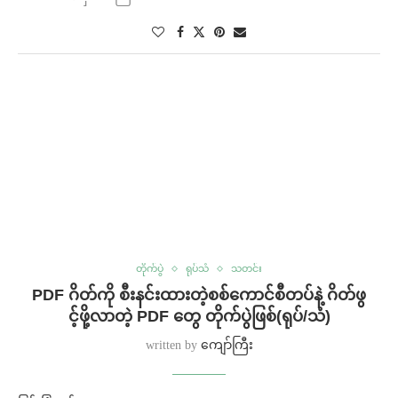
တိုက်ပွဲ
ရုပ်သံ
သတင်း
PDF ဂိတ်ကို စီးနင်းထားတဲ့စစ်ကောင်စီတပ်နဲ့ ဂိတ်ဖွ
င့်ဖို့လာတဲ့ PDF တွေ တိုက်ပွဲဖြစ်(ရုပ်/သံ)
written by
ကျော်ကြီး