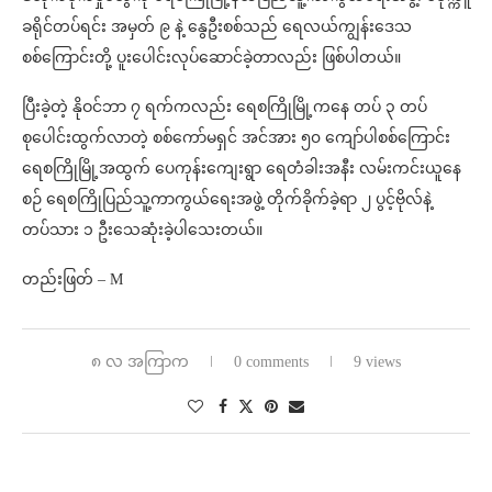
ခရိုင်တပ်ရင်း အမှတ် ၉ နဲ့ နွေဦးစစ်သည် ရေလယ်ကျွန်းဒေသ
စစ်ကြောင်းတို့ ပူးပေါင်းလုပ်ဆောင်ခဲ့တာလည်း ဖြစ်ပါတယ်။
ပြီးခဲ့တဲ့ နိုဝင်ဘာ ၇ ရက်ကလည်း ရေစကြိုမြို့က‌နေ တပ် ၃ တပ်
စုပေါင်းထွက်လာတဲ့ စစ်ကော်မရှင် အင်အား ၅၀ ကျော်ပါစစ်ကြောင်း
ရေစကြိုမြို့အထွက် ပေကုန်းကျေးရွာ ရေတံခါးအနီး လမ်းကင်းယူနေ
စဉ် ရေစကြိုပြည်သူ့ကာကွယ်ရေးအဖွဲ့ တိုက်ခိုက်ခဲ့ရာ ၂ ပွင့်ဗိုလ်နဲ့
တပ်သား ၁ ဦးသေဆုံးခဲ့ပါသေးတယ်။
တည်းဖြတ် – M⁩
၈ လ အကြာက
0 comments
9 views