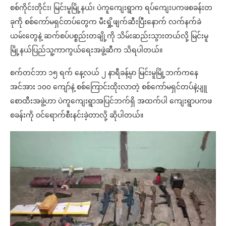
စစ်ကိုင်းတိုင်း၊ မြင်းမူမြို့နယ်၊ ပဲကူကျေးရွာက ရပ်ကျေးပကဖစခန်းတ
ခုကို စစ်ကော်မရှင်တပ်တွေက မီးရှို့ဖျက်ဆီးပြီးနောက် လက်နက်ခဲ
ယမ်းတွေနဲ့ ဆက်စပ်ပစ္စည်းတချို့ကို သိမ်းဆည်းသွားတယ်လို့ မြင်းမူ
မြို့နယ်ပြည်သူ့ကာကွယ်ရေးအဖွဲ့ဆီက သိရပါတယ်။
စက်တင်ဘာ ၁၅ ရက် နေ့လယ် ၂ နာရီခန့်မှာ မြင်းမူမြို့ဘက်ကနေ
အင်အား ၁၀၀ ကျော်နဲ့ စစ်ကြောင်းထိုးလာတဲ့ စစ်ကော်မရှင်တပ်နဲ့ပျူ
စောထီးအဖွဲ့ဟာ ပဲကူကျေးရွာအပြင်ဘက်ရှိ အထက်ပါ ကျေးရွာပကဖ
စခန်းကို ဝင်ရောက်စီးနင်းခဲ့တာလို့ ဆိုပါတယ်။