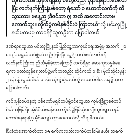
လိုက်တယ်။ အဲ့မှာကျန်တဲ့ စတွေလည်း ပုန်းနေရာကပေါ်လာ
ပြီး လက်နက်ကြီးနဲ့ပစ်တော့ ရဲဘော် ၁ ယောက်လက်ကို ထိ
သွားတာ။ မနေ့ည (ဒီဇင်ဘာ ၇) အထိ အလောင်းလာမ
ကောက်ဘူး။ တိုက်ပွဲကမိနစ်ပိုင်းပဲ ကြာတယ်”
လို့ မင်းလှမြို့
နယ်ပကဖမှ တာဝန်ရှိသူတဦးက ပြောပါတယ်။
ဒဏ်ရာရသူဟာ မင်းလှမြို့နယ်ပြည်သူ့ကာကွယ်ရေးအဖွဲ့မှ အသက် ၂၀
ကျော်အရွယ်တပ်ဖွဲ့ဝင် ၁ ဦး ဖြစ်ပြီး သူ့ရဲ့ဘယ်ဖက်လက်ကို
လက်နက်ကြီးကျည်ထိမှန်ခဲ့တာကြောင့် လက်ရှိမှာ ဆေးကုသမှုခံနေ
ရကာ တော်လှန်ရေးတပ်ဖွဲ့ဖက်ကလည်း ဆိုင်ကယ် ၁ စီး၊ မိုလ်ဘိုင်းဖုန်း
၂ လုံး နဲ့ လွယ်အိတ် ၁ လုံး ဆုံးရှုံးခဲ့တယ်လို့ အထက်ပါတာဝန်ရှိသူက
ပြောပါတယ်။
ကင်းပုန်းဝပ်နေတဲ့ စစ်ကော်မရှင်တပ်ဖွဲ့ဝင်တွေဟာ ကွမ်းခြံရွာစစ်တပ်
ဂိတ်ကဖြစ်ပြီး အဲ့ဒီဂိတ်စခန်းဟာ တိုက်ပွဲဖြစ်တဲ့မကျီးကွင်းရွာ ဆည်
ဘောင်နေရာနဲ့ ၃ မိုင်ကျော် ကွာဝေးတယ်လို့ သိရပါတယ်။
ပြီးခဲ့တဲ့အောက်တိုဘာ ၁၅ ရက်ကလည်းလက်ပံတန်းမြို့နယ်၊ သရက်