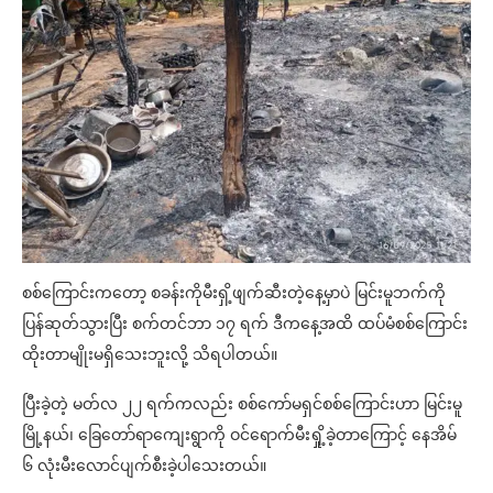
စစ်ကြောင်းကတော့ စခန်းကိုမီးရှိ့ဖျက်ဆီးတဲ့နေ့မှာပဲ မြင်းမူဘက်ကို
ပြန်ဆုတ်သွားပြီး စက်တင်ဘာ ၁၇ ရက် ဒီကနေ့အထိ ထပ်မံစစ်ကြောင်း
ထိုးတာမျိုးမရှိသေးဘူးလို့ သိရပါတယ်။
ပြီးခဲ့တဲ့ မတ်လ ၂၂ ရက်ကလည်း စစ်ကော်မရှင်စစ်ကြောင်းဟာ မြင်းမူ
မြို့နယ်၊ ခြေတော်ရာကျေးရွာကို ဝင်ရောက်မီးရှို့ခဲ့တာကြောင့် နေအိမ်
၆ လုံးမီးလောင်ပျက်စီးခဲ့ပါသေးတယ်။