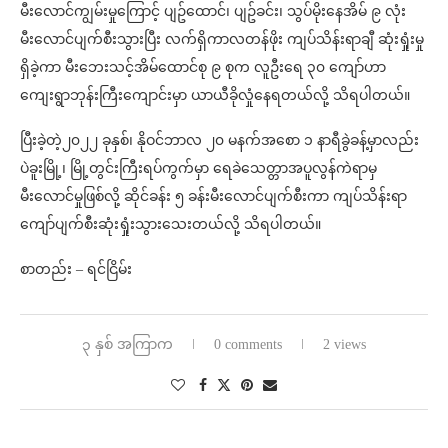
မီးလောင်ကျွမ်းမှုကြောင့် ပျဥ်ထောင်၊ ပျဥ်ခင်း၊ သွပ်မိုးနေအိမ် ၉ လုံး
မီးလောင်ပျက်စီးသွားပြီး လက်ရှိကာလတန်ဖိုး ကျပ်သိန်းရာချီ ဆုံးရှုံးမှု
ရှိခဲ့ကာ မီးဘေးသင့်အိမ်ထောင်စု ၉ စုက လူဦးရေ ၃၀ ကျော်ဟာ
ကျေးရွာဘုန်းကြီးကျောင်းမှာ ယာယီခိုလှုံနေရတယ်လို့ သိရပါတယ်။
ပြီးခဲ့တဲ့၂၀၂၂ ခုနှစ်၊ နိုဝင်ဘာလ ၂၀ မနက်အစော ၁ နာရီခွဲခန့်မှာလည်း
ပဲခူးမြို့၊ မြို့တွင်းကြီးရပ်ကွက်မှာ ရေခဲသေတ္တာအပူလွန်ကဲရာမှ
မီးလောင်မှုဖြစ်လို့ ဆိုင်ခန်း ၅ ခန်းမီးလောင်ပျက်စီးကာ ကျပ်သိန်းရာ
ကျော်ပျက်စီးဆုံးရှုံးသွားသေးတယ်လို့ သိရပါတယ်။
စာတည်း – ရင်ငြိမ်း
၃ နှစ် အကြာက
0 comments
2 views