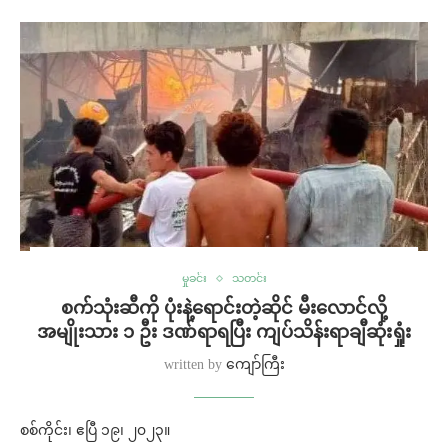
မှုခင်း
သတင်း
စက်သုံးဆီကို ပုံးနဲ့ရောင်းတဲ့ဆိုင် မီးလောင်လို့
အမျိုးသား ၁ ဦး ဒဏ်ရာရပြီး ကျပ်သိန်းရာချီဆုံးရှုံး
written by
ကျော်ကြီး
စစ်ကိုင်း၊ ဧပြီ ၁၉၊ ၂၀၂၃။