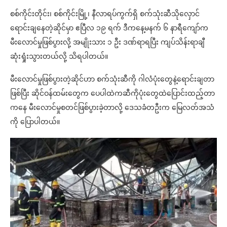
စစ်ကိုင်းတိုင်း၊ စစ်ကိုင်းမြို့၊ နီလာရပ်ကွက်ရှိ စက်သုံးဆီသိုလှောင်
ရောင်းချနေတဲ့ဆိုင်မှာ ဧပြီလ ၁၉ ရက် ဒီကနေ့မနက် ၆ နာရီကျော်က
မီးလောင်မှုဖြစ်ပွားလို့ အမျိုးသား ၁ ဦး ဒဏ်ရာရပြီး ကျပ်သိန်းရာချီ
ဆုံးရှုံးသွားတယ်လို့ သိရပါတယ်။
မီးလောင်မှုဖြစ်ပွားတဲ့ဆိုင်ဟာ စက်သုံးဆီကို ဂါလံပုံးတွေနဲ့ရောင်းချတာ
ဖြစ်ပြီး ဆိုင်ဝန်ထမ်းတွေက ပေပါထဲကဆီကိုပုံးတွေထဲပြောင်းထည့်တာ
ကနေ မီးလောင်မှုစတင်ဖြစ်ပွားခဲ့တာလို့ ဒေသခံတဦးက မြေလတ်အသံ
ကို ပြောပါတယ်။