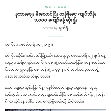
မှုခင်း
သတင်း
နဘားဈေး မီးလောင်ပြီး တန်ဖိုးငွေ ကျပ်သိန်း
၁,၀၀၀ ကျော်ခန့် ဆုံးရှုံး
written by
ချယ်ရီ
စစ်ကိုင်း၊ ဖေဖော်ဝါရီ ၁၄၊ ၂၀၂၅။
စစ်ကိုင်းတိုင်း၊ အင်းတော်မြို့နယ်၊ နဘားရွာမှာ ဖေဖော်ဝါရီ ၁၂ ရက် နေ့
လည် ၁ နာရီကျော်လောက်က ဈေးရဲ့တောင်ဘက်ခြမ်းကနေ စတင်ကာ
မီးလောင်ကျွမ်းခဲ့ပြီး ဈေးတန်းရဲ့ ၃ ပုံပုံ ၂ ပုံ မီးထဲပါသွားခဲ့တယ်လို့
ဒေသခံတွေဆီက သိရပါတယ်။
နဘားဈေးမှာ ကုန်ခြောက်နဲ့ ကုန်စိမ်းရောင်းချတဲ့ ဈေးတန်း၊ လူသုံး
ကုန်ပစ္စည်းတွေ ရောင်းချတဲ့ဈေးတန်းဆိုပြီး ဈေးတန်းရှည်ကြီး ၂ တန်း
ရှိကာ ဆိုင်ခန်းပေါင်း ၁၀၀ ကျော်ရှိတယ်လို့ ဆိုပါတယ်။