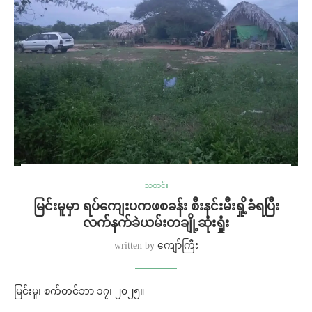
သတင်း
မြင်းမူမှာ ရပ်ကျေးပကဖစခန်း စီးနင်းမီးရှို့ခံရပြီး
လက်နက်ခဲယမ်းတချို့ဆုံးရှုံး
written by
ကျော်ကြီး
မြင်းမူ၊ စက်တင်ဘာ ၁၇၊ ၂၀၂၅။