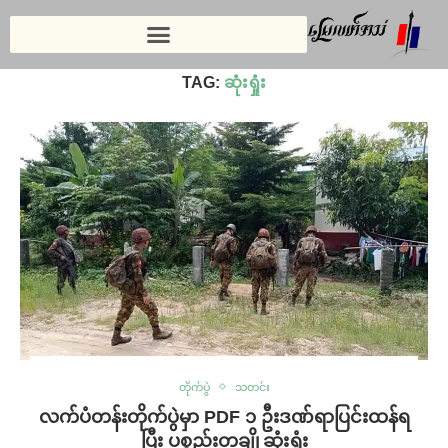
Home
»
ဆုံးရှုံး
TAG:
ဆုံးရှုံး
တိုက်ပွဲ
သတင်း
လက်ပံတန်းတိုက်ပွဲမှာ PDF ၁ ဦးဒဏ်ရာပြင်းထန်ရ
ပြီး ပစ္စည်းတချို့ဆုံးရှုံး