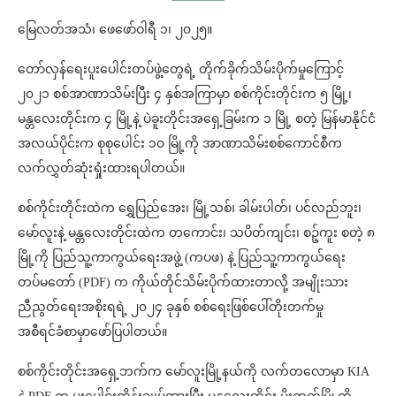
မြေလတ်အသံ၊ ဖေဖော်ဝါရီ ၁၊ ၂၀၂၅။
တော်လှန်ရေးပူးပေါင်းတပ်ဖွဲ့တွေရဲ့ တိုက်ခိုက်သိမ်းပိုက်မှုကြောင့်
၂၀၂၁ စစ်အာဏာသိမ်းပြီး ၄ နှစ်အကြာမှာ စစ်ကိုင်းတိုင်းက ၅ မြို့၊
မန္တလေးတိုင်းက ၄ မြို့နဲ့ ပဲခူးတိုင်းအရှေ့ခြမ်းက ၁ မြို့ စတဲ့ မြန်မာနိုင်ငံ
အလယ်ပိုင်းက စုစုပေါင်း ၁၀ မြို့ကို အာဏာသိမ်းစစ်ကောင်စီက
လက်လွှတ်ဆုံးရှုံးထားရပါတယ်။
စစ်ကိုင်းတိုင်းထဲက ရွှေပြည်အေး၊ မြို့သစ်၊ ခါမ်းပါတ်၊ ပင်လည်ဘူး၊
မော်လူးနဲ့ မန္တလေးတိုင်းထဲက တကောင်း၊ သပိတ်ကျင်း၊ စဉ့်ကူး စတဲ့ ၈
မြို့ကို ပြည်သူ့ကာကွယ်ရေးအဖွဲ့ (ကပဖ) နဲ့ ပြည်သူ့ကာကွယ်ရေး
တပ်မတော် (PDF) က ကိုယ်တိုင်သိမ်းပိုက်ထားတာလို့ အမျိုးသား
ညီညွတ်ရေးအစိုးရရဲ့ ၂၀၂၄ ခုနှစ် စစ်ရေးဖြစ်ပေါ်တိုးတက်မှု
အစီရင်ခံစာမှာဖော်ပြပါတယ်။
စစ်ကိုင်းတိုင်းအရှေ့ဘက်က မော်လူးမြို့နယ်ကို လက်တလောမှာ KIA