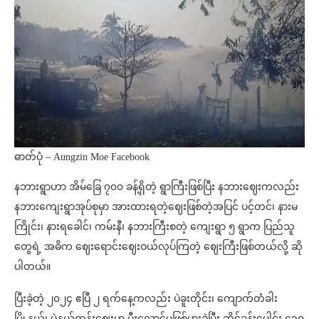
ဓာတ်ပုံ – Aungzin Moe Facebook
နဘားရွာဟာ အိမ်ခြေ ၇၀၀ ခန့်ရှိတဲ့ ရွာကြီးဖြစ်ပြီး နဘားဈေးကလည်း
နဘားကျေးရွာအုပ်စုမှာ အားထားရတဲ့ဈေးဖြစ်တဲ့အပြင် ပင့်တင်၊ နားမ
ကြိုင်း၊ နားရခေါင်၊ ကမ်းနီ၊ နဘားကြီးစတဲ့ ကျေးရွာ ၅ ရွာက ပြည်သူ
တွေရဲ့ အဓိက ဈေးရောင်းဈေးဝယ်လုပ်ကြတဲ့ ဈေးကြီးဖြစ်တယ်လို့ ဆို
ပါတယ်။
ပြီးခဲ့တဲ့ ၂၀၂၄ ဧပြီ ၂ ရက်နေ့ကလည်း ပဲခူးတိုင်း၊ ကျောက်တံခါး
မြို့နယ်၊ ပဲနွယ်ကုန်းဈေးမှာ မီးလောင်မှုဖြစ်ပွားခဲ့ပြီး ဆိုင်ခန်းပေါင်း ၄၃၀