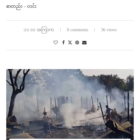
စာတည်း – လင်း
၁၁ လ အကြာက
0 comments
36 views