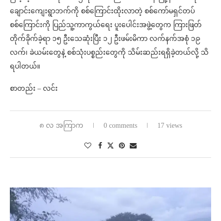
ချောင်းကျေးရွာဘက်ကို စစ်ကြောင်းထိုးလာတဲ့ စစ်ကော်မရှင်တပ်
စစ်ကြောင်းကို ပြည်သူ့ကာကွယ်ရေး ပူးပေါင်းအဖွဲ့တွေက ကြားဖြတ်
တိုက်ခိုက်ခဲ့ရာ ၁၅ ဦးသေဆုံးပြီး ၁၂ ဦးဖမ်းမိကာ လက်နက်အစုံ ၁၉
လက်၊ ခဲယမ်းတွေနဲ့ စစ်သုံးပစ္စည်းတွေကို သိမ်းဆည်းရရှိခဲ့တယ်လို့ သိ
ရပါတယ်။
စာတည်း – လင်း
၈ လ အကြာက
0 comments
17 views