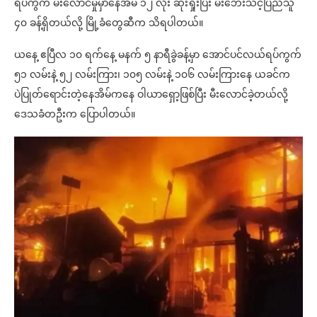
ရပ်ကွက် မီးလောင်မှုမှာနေအိမ် ၁၂ လုံး ဆုံးရှုံးပြီး မီးဘေးသင့်ပြည်သူ
၄၀ ခန့်ရှိတယ်လို့ မြို့ခံတွေဆီက သိရပါတယ်။
ယနေ့ ဧပြီလ ၁၀ ရက်နေ့ မနက် ၅ နာရီခွဲခန့်မှာ အောင်ပင်လယ်ရပ်ကွက်
၅၁ လမ်းနဲ့ ၅၂ လမ်းကြား၊ ၁၀၅ လမ်းနဲ့ ၁၀၆ လမ်းကြားနေ ယခင်က
ပဲပြုတ်ရောင်းတဲ့နေအိမ်ကနေ ဝါယာရှော့ဖြစ်ပြီး မီးလောင်ခဲ့တယ်လို့
ဒေသခံတဦးက ပြောပါတယ်။