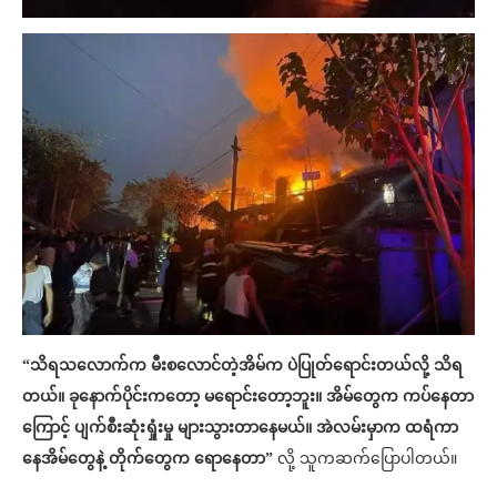
“သိရသလောက်က မီးစလောင်တဲ့အိမ်က ပဲပြုတ်ရောင်းတယ်လို့ သိရ
တယ်။ ခုနောက်ပိုင်းကတော့ မရောင်းတော့ဘူး။ အိမ်တွေက ကပ်နေတာ
ကြောင့် ပျက်စီးဆုံးရှုံးမှု များသွားတာနေမယ်။ အဲလမ်းမှာက ထရံကာ
နေအိမ်တွေနဲ့ တိုက်တွေက ရောနေတာ”
လို့ သူကဆက်ပြောပါတယ်။