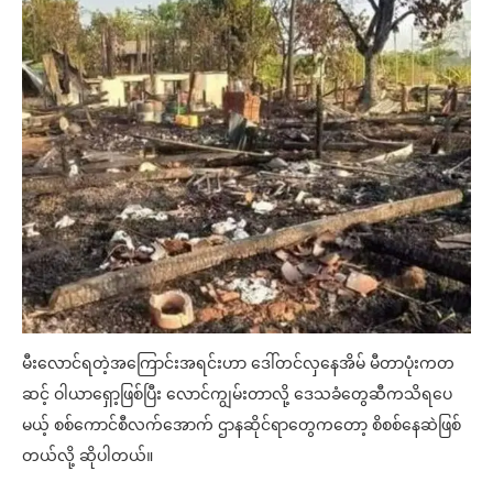
မီးလောင်ရတဲ့အကြောင်းအရင်းဟာ ဒေါ်တင်လှနေအိမ် မီတာပုံးကတ
ဆင့် ဝါယာရှော့ဖြစ်ပြီး လောင်ကျွမ်းတာလို့ ဒေသခံတွေဆီကသိရပေ
မယ့် စစ်ကောင်စီလက်အောက် ဌာနဆိုင်ရာတွေကတော့ စိစစ်နေဆဲဖြစ်
တယ်လို့ ဆိုပါတယ်။