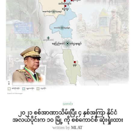
သတင်း
၂၀၂၁ စစ်အာဏာသိမ်းပြီး ၄ နှစ်အကြာ နိုင်ငံ
အလယ်ပိုင်းက ၁၀ မြို့ ကို စစ်ကောင်စီ ဆုံးရှုံးထား
written by
MLAT