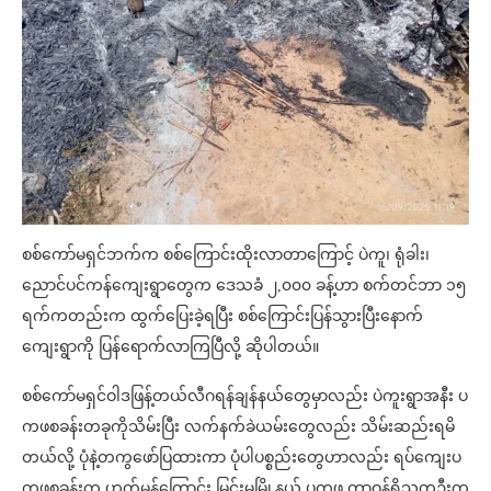
စစ်ကော်မရှင်ဘက်က စစ်ကြောင်းထိုးလာတာကြောင့် ပဲကူ၊ ရုံခါး၊
ညောင်ပင်ကန်ကျေးရွာတွေက ဒေသခံ ၂,၀၀၀ ခန့်ဟာ စက်တင်ဘာ ၁၅
ရက်ကတည်းက ထွက်ပြေးခဲ့ရပြီး စစ်ကြောင်းပြန်သွားပြီးနောက်
ကျေးရွာကို ပြန်ရောက်လာကြပြီလို့ ဆိုပါတယ်။
စစ်ကော်မရှင်ဝါဒဖြန့်တယ်လီဂရန်ချန်နယ်တွေမှာလည်း ပဲကူးရွာအနီး ပ
ကဖစခန်းတခုကိုသိမ်းပြီး လက်နက်ခဲယမ်းတွေလည်း သိမ်းဆည်းရမိ
တယ်လို့ ပုံနဲ့တကွဖော်ပြထားကာ ပုံပါပစ္စည်းတွေဟာလည်း ရပ်ကျေးပ
ကဖစခန်းက ဟုတ်မှန်ကြောင်း မြင်းမူမြို့နယ် ပကဖ တာဝန်ရှိသူတဦးက