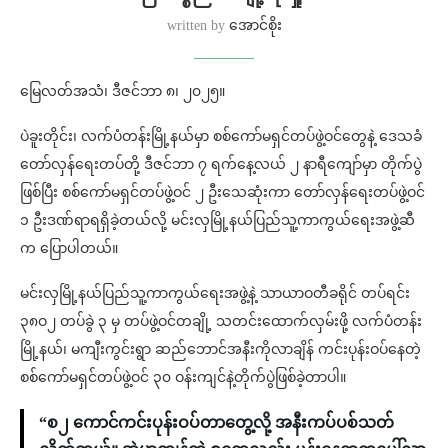
written by
အောင်စိုး
မြေလတ်အသံ၊ ဒီဇင်ဘာ ၈၊ ၂၀၂၅။
ပဲခူးတိုင်း၊ လက်ပံတန်းမြို့နယ်မှာ စစ်ကော်မရှင်တပ်ဖွဲ့ဝင်တွေနဲ့ ဒေသခံ
တော်လှန်ရေးတပ်တို့ ဒီဇင်ဘာ ၇ ရက်နေ့လယ် ၂ နာရီကျော်မှာ တိုက်ပွဲ
ဖြစ်ပြီး စစ်ကော်မရှင်တပ်ဖွဲ့ဝင် ၂ ဦးသေဆုံးကာ တော်လှန်ရေးတပ်ဖွဲ့ဝင်
၁ ဦးဒဏ်ရာရရှိခဲ့တယ်လို့ မင်းလှမြို့နယ်ပြည်သူ့ကာကွယ်ရေးအဖွဲ့ဆီ
က ပြောပါတယ်။
မင်းလှမြို့နယ်ပြည်သူ့ကာကွယ်ရေးအဖွဲ့နဲ့ သာယာဝတီခရိုင် တပ်ရင်း
၃၈ဝ၂ တပ်ခွဲ ၃ မှ တပ်ဖွဲ့ဝင်တချို့ သတင်းထောက်လှမ်းဖို့ လက်ပံတန်း
မြို့နယ်၊ မကျီးကွင်းရွာ ဆည်ဘောင်အနီးကိုလာချိန် ကင်းပုန်းဝပ်နေတဲ့
စစ်ကော်မရှင်တပ်ဖွဲ့ဝင် ၃၀ ဝန်းကျင်နဲ့တိုက်ပွဲဖြစ်ခဲ့တာပါ။
“စ၂ ကောင်ကင်းပုန်းဝပ်တာတွေ့လို့ အနီးကပ်ပစ်သတ်