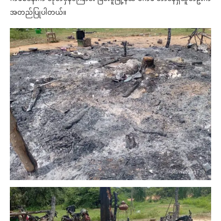
အတည်ပြုပါတယ်။