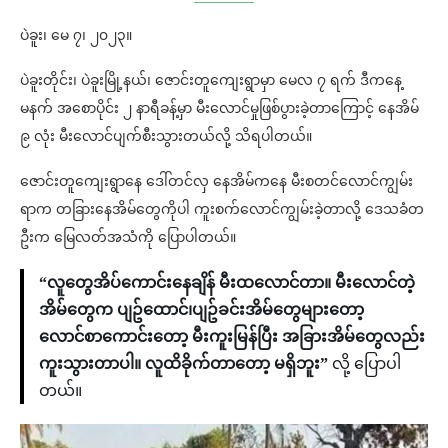
ပဲခူး၊ မေ ၇၊ ၂၀၂၃။
ပဲခူးတိုင်း၊ ပဲခူးမြို့နယ်၊ ဇောင်းတူကျေးရွာမှာ မေလ ၇ ရက် ဒီကနေ့
မနက် အစောပိုင်း ၂ နာရီခန့်မှာ မီးလောင်မှုဖြစ်ပွားခဲ့တာကြောင့် နေအိမ်
၉ လုံး မီးလောင်ပျက်စီးသွားတယ်လို့ သိရပါတယ်။
ဇောင်းတူကျေးရွာနေ ဒေါ်တင်လှ နေအိမ်ကနေ မီးစတင်လောင်ကျွမ်း
ရာက တခြားနေအိမ်တွေကိုပါ ကူးစက်လောင်ကျွမ်းခဲ့တာလို့ ဒေသခံတ
ဦးက မြေလတ်အသံကို ပြောပါတယ်။
“လူတွေအိပ်ကောင်းနေချိန် မီးထလောင်တာ။ မီးလောင်တဲ့
အိမ်တွေက ပျဥ်ထောင်၊ပျဥ်ခင်းအိမ်တွေများတော့
လောင်စာကောင်းတော့ မီးကူးမြန်ပြီး အခြားအိမ်တွေလည်း
ကူးသွားတာပါ။ လူထိခိုက်တာတော့ မရှိဘူး”
လို့ ပြောပါ
တယ်။