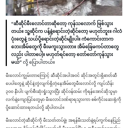
“ဆီဆိုင်မီးလောင်တာဆိုတော့ ကုန်သလောက် ဖြစ်သွား
တယ်။ သူ့ဆိုင်က ပန့်နဲ့ရောင်းတဲ့ဆိုင်တော့ မဟုတ်ဘူး။ ဂါလံ
ပုံးတွေနဲ့ သယ်ပို့ရောင်းတဲ့ဆိုင်မျိုးပါ။ ကံကောင်းတာက
ဘေးအိမ်တွေကို မီးမကူးသွားတာ။ အိမ်ခြေမကပ်တာတွေ
လည်း ပါတာပေါ့။ မဟုတ်ရင်တော့ တော်တော်ကုန်သွား
မယ်”
လို့ ပြောပါတယ်။
မီးလောင်ကျွမ်းတာကြောင့် ဆီဆိုင်အပါအဝင် ဆိုင်အတွင်းရှိဓာတ်ဆီ
ပေပါတွေနဲ့ ဆိုင်နဲ့တွဲလျက်ရှိတဲ့နေအိမ်တွေမီးလောင်လို့ ကျပ်သိန်း
၃၀၀ နီးပါး ပျက်စီးဆုံးရှုံးသွားပြီး ဆိုင်ဝန်ထမ်း ကိုရန်အောင်ဆိုသူမှာ
လက်နဲ့ကျောပြင်တွေမှာ မီးလောင်ဒဏ်ရာရသွားကာ စစ်ကိုင်းဆေးရုံကို
ပို့ဆောင်ထားရတယ်လို့ ဆိုပါတယ်။
မီးလောင်တဲ့ဆီဆိုင်ကို မီးသတ်တပ်ဖွဲ့၊ အရန်မီးသတ်နဲ့ရပ်ကွက်နေပြည်