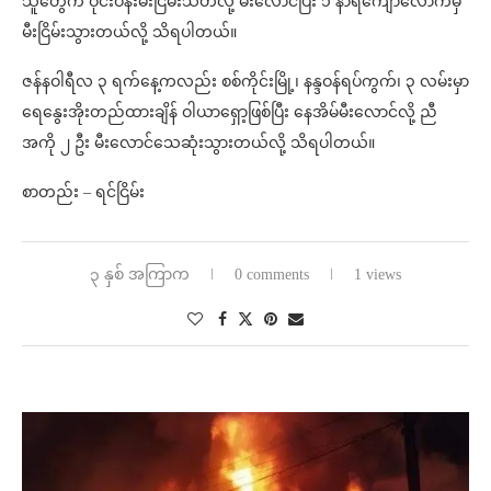
သူတွေက ဝိုင်းဝန်းမီးငြိမ်းသတ်လို့ မီးလောင်ပြီး ၁ နာရီကျော်လောက်မှ
မီးငြိမ်းသွားတယ်လို့ သိရပါတယ်။
ဇန်နဝါရီလ ၃ ရက်နေ့ကလည်း စစ်ကိုင်းမြို့၊ နန္ဒဝန်ရပ်ကွက်၊ ၃ လမ်းမှာ
ရေနွေးအိုးတည်ထားချိန် ဝါယာရှော့ဖြစ်ပြီး နေအိမ်မီးလောင်လို့ ညီ
အကို ၂ ဦး မီးလောင်သေဆုံးသွားတယ်လို့ သိရပါတယ်။
စာတည်း – ရင်ငြိမ်း
၃ နှစ် အကြာက
0 comments
1 views