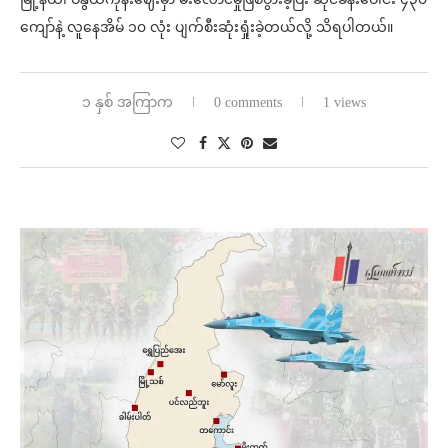
ကျော်နဲ့ လူနေအိမ် ၁၀ လုံး ပျက်စီးဆုံးရှုံးခဲ့တယ်လို့ သိရပါတယ်။
၁ နှစ် အကြာက
0 comments
1 views