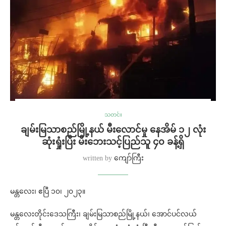
သတင်း
ချမ်းမြသာစည်မြို့နယ် မီးလောင်မှု နေအိမ် ၁၂ လုံး
ဆုံးရှုံးပြီး မီးဘေးသင့်ပြည်သူ ၄၀ ခန့်ရှိ
written by
ကျော်ကြီး
မန္တလေး၊ ဧပြီ ၁၀၊ ၂၀၂၃။
မန္တလေးတိုင်းဒေသကြီး၊ ချမ်းမြသာစည်မြို့နယ်၊ အောင်ပင်လယ်