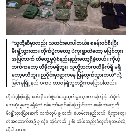
“သူတို့ဆီမှာလည်း သတင်းပေးပါတယ်။ စခန်းဝင်စီးပြီး
မီးရှို့သွားတာ။ တိုက်ပွဲကတော့ ပဲကူးရွာထဲတော့ မဖြစ်ဘူး၊
အပြင်ဘက် ထိတွေ့မှုပုံစံနည်းနည်းတော့ရှိခဲ့တယ်။ ကိုယ့်
ဘက်ကတော့ ထိခိုက်မရှိဘူး။ သူတို့ဘက်ကထိခိုက်ရှိ မရှိ
တော့မသိဘူး။ ညပိုင်းမှာရွာကနေ ပြန်ထွက်သွားတယ်”
လို့
မြင်းမူမြို့နယ် ပကဖ တာဝန်ရှိသူတဦးကပြောပါတယ်။
တိုက်ပွဲဖြစ်ချိန် စခန်းရှိတပ်ဖွဲ့ဝင်တွေဆုတ်ခွာသွားတာကြောင့် ထိခိုက်
သေဆုံးမှုတွေမရှိခဲ့ဘဲ စစ်ကော်မရှင်စစ်ကြောင်းဟာ စခန်းတဲတွေကို
မီးရှို့သွားပြီးနောက် လက်လုပ် ၉ လက်၊ ခဲယမ်းအနည်းငယ်၊ ရိက္ခာတွေ၊
တဲအဆောက်အဦ ၃ လုံး၊ ဆိုင်ကယ် ၂ စီး သိမ်းဆည်းခံလိုက်ရတယ်လို့
ဆိုပါတယ်။