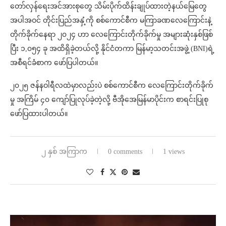
တော်လှန်ရေးအင်အားစုတွေ သိမ်းပိုက်ထိန်းချုပ်ထားတဲ့နယ်မြေတွေ
အပါအဝင် တိုင်းပြည်အနှံ့ကို စစ်ကောင်စီက မကြာခဏလေကြောင်းနဲ့
တိုက်ခိုက်နေရာ ၂၀၂၄ ဟာ လေကြောင်းတိုက်ခိုက်မှု အများဆုံးနှစ်ဖြစ်
ပြီး ၁,၀၅၄ ခု အထိရှိခဲ့တယ်လို့ နိုင်ငံတကာ မြန်မာ့သတင်းအဖွဲ့ (BNI)ရဲ့
အစီရင်ခံစာက ဖော်ပြပါတယ်။
၂၀၂၅ ဇန်နဝါရီလထဲမှာလည်းပဲ စစ်ကောင်စီက လေကြောင်းတိုက်ခိုက်
မှု အကြိမ် ၄၀ ကျော်ပြုလုပ်ခဲ့တဲ့လို့ ဗီအိုအေမြန်မာပိုင်းက စာရင်းပြုစု
ဖော်ပြထားပါတယ်။
၂ နှစ် အကြာက
0 comments
1 views