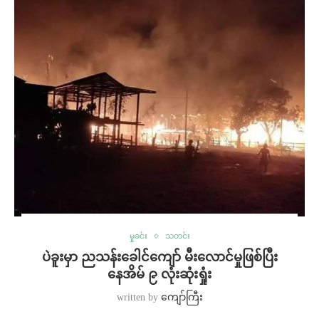
မှုခင်း
သတင်း
ပဲခူးမှာ ညသန်းခေါင်ကျော် မီးလောင်မှုဖြစ်ပြီး
နေအိမ် ၉ လုံးဆုံးရှုံး
written by
ကျော်ကြီး