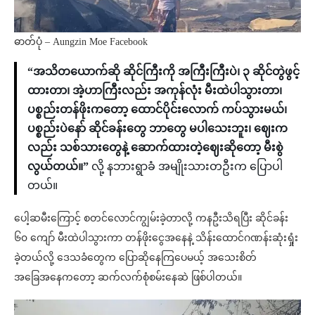
ဓာတ်ပုံ – Aungzin Moe Facebook
“အသိတယောက်ဆို ဆိုင်ကြီးကို အကြီးကြီးပဲ၊ ၃ ဆိုင်တွဲဖွင့်
ထားတာ၊ အဲ့ဟာကြီးလည်း အကုန်လုံး မီးထဲပါသွားတာ၊
ပစ္စည်းတန်ဖိုးကတော့ ထောင်ပိုင်းလောက် ကပ်သွားမယ်၊
ပစ္စည်းပဲနော် ဆိုင်ခန်းတွေ ဘာတွေ မပါသေးဘူး၊ ဈေးက
လည်း သစ်သားတွေနဲ့ ဆောက်ထားတဲ့ဈေးဆိုတော့ မီးစွဲ
လွယ်တယ်။”
လို့ နဘားရွာခံ အမျိုးသားတဦးက ပြောပါ
တယ်။
ပေါ့ဆမီးကြောင့် စတင်လောင်ကျွမ်းခဲ့တာလို့ ကနဦးသိရပြီး ဆိုင်ခန်း
၆၀ ကျော် မီးထဲပါသွားကာ တန်ဖိုးငွေအနေနဲ့ သိန်းထောင်ဂဏန်းဆုံးရှုံး
ခဲ့တယ်လို့ ဒေသခံတွေက ပြောဆိုနေကြပေမယ့် အသေးစိတ်
အခြေအနေကတော့ ဆက်လက်စုံစမ်းနေဆဲ ဖြစ်ပါတယ်။