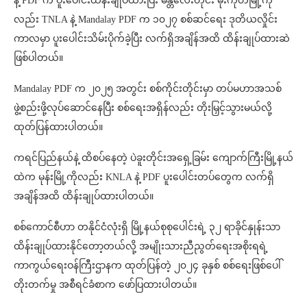
နဲ့ PDF က ပူးပေါင်းထိန်းချုပ်ထားပြီး မန္တလေးတိုင်း မိုးကုတ်မြို့ကို
လည်း TNLA နဲ့ Mandalay PDF က ၁၀၂၇ စစ်ဆင်ရေး ဒုတိယလှိုင်း
ကာလမှာ ပူးပေါင်းသိမ်းပိုက်ခဲ့ပြီး လက်ရှိအချိန်အထိ ထိန်းချုပ်ထားဆဲ
ဖြစ်ပါတယ်။
Mandalay PDF က ၂၀၂၅ အတွင်း စစ်ကိုင်းတိုင်းမှာ တပ်မဟာအသစ်
ဖွဲ့စည်းဖို့လုပ်ဆောင်နေပြီး စစ်ရေးအရှိန်လည်း တိုးမြှင့်သွားမယ်လို့
ထုတ်ပြန်ထားပါတယ်။
ကရင်ပြည်နယ်နဲ့ ထိစပ်နေတဲ့ ပဲခူးတိုင်းအရှေ့ခြမ်း ကျောက်ကြီးမြို့နယ်
ထဲက မုန်းမြို့ကိုလည်း KNLA နဲ့ PDF ပူးပေါင်းတပ်တွေက လက်ရှိ
အချိန်အထိ ထိန်းချုပ်ထားပါတယ်။
စစ်ကောင်စီဟာ တနိုင်ငံလုံးရှိ မြို့နယ်စုစုပေါင်းရဲ့ ၃၂ ရာခိုင်နှုန်းသာ
ထိန်းချုပ်ထားနိုင်တော့တယ်လို့ အမျိုးသားညီညွတ်ရေးအစိုးရရဲ့
ကာကွယ်ရေးဝန်ကြီးဌာနက ထုတ်ပြန်တဲ့ ၂၀၂၄ ခုနှစ် စစ်ရေးဖြစ်ပေါ်
တိုးတက်မှု အစီရင်ခံစာက ဖော်ပြထားပါတယ်။