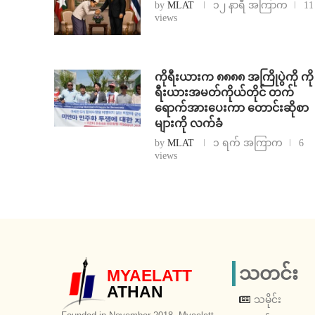
by
MLAT
၁၂ နာရီ အကြာက
11
views
ကိုရီးယားက ၈၈၈၈ အကြိုပွဲကို ကို
ရီးယားအမတ်ကိုယ်တိုင် တက်
ရောက်အားပေးကာ တောင်းဆိုစာ
များကို လက်ခံ
by
MLAT
၁ ရက် အကြာက
6
views
သတင်း
MYAELATT
ATHAN
သမိုင်း