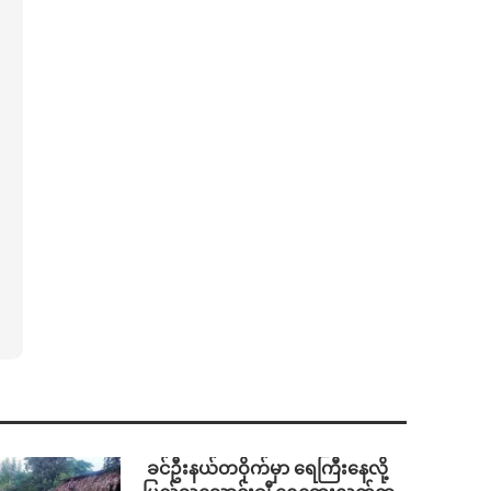
⁩ ⁨ခင်ဦးနယ်တဝိုက်မှာ ရေကြီးနေလို့