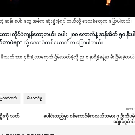
းတဲ့ ဆန်၊ စပါး တွေ အဓိက ဆုံးရှုံးခဲ့ရပါတယ်လို့ ဒေသခံတွေက ပြောပါတယ်။
ားတာ၊ တိုင်ပဲကျန်တော့တယ်။ စပါး ၂၀၀ လောက်နဲ့ ဆန်အိတ် ၅၀ နီးပါ
က်တာပဲဗျာ”
လို့ ဒေသခံတစ်ယောက်က ပြောပါတယ်။
မီးသတ်ကား ၄စီးနဲ့ လာရောက်ငြိမ်းသတ်ခဲ့လို့ ည ၈ နာရီခွဲခန့်မှာ မီးငြိမ်းခဲ့တယ်လ
ြေလတ်အသံ
မီးလောင်မှု
next 
းတဦးကို သတ်
ပေါင်းတည်မှာ စစ်ကောင်စီကလယ်သမား ၇ ဦးကိုဖမ်း
ချေးငွေဆပ်ခိ