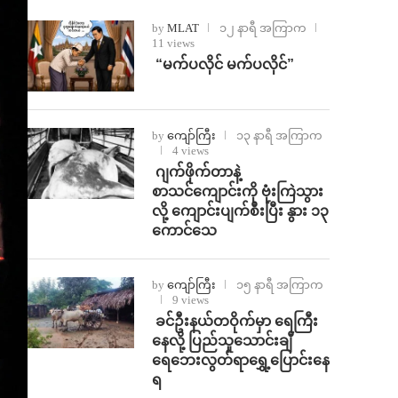
by
MLAT
၁၂ နာရီ အကြာက
11 views
⁨ ⁨“မက်ပလိုင် မက်ပလိုင်”
by
ကျော်ကြီး
၁၃ နာရီ အကြာက
4 views
⁨⁩ ⁨ဂျက်ဖိုက်တာနဲ့
စာသင်ကျောင်းကို ဗုံးကြဲသွား
လို့ ကျောင်းပျက်စီးပြီး နွား ၁၃
ကောင်သေ
by
ကျော်ကြီး
၁၅ နာရီ အကြာက
9 views
⁩ ⁨ခင်ဦးနယ်တဝိုက်မှာ ရေကြီး
နေလို့ ပြည်သူသောင်းချီ
ရေဘေးလွတ်ရာရွှေ့ပြောင်းနေ
ရ