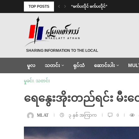
TOP POSTS
⁨ ⁨“မက်ပလိုင် မက်ပလိုင်”
MYAELATT ATHAN
SHARING INFORMATION TO THE LOCAL
မူလ
သတင်း
ရုပ်သံ
ဆောင်းပါး
MUL
မှုခင်း
,
သတင်း
ရေနွေးအိုးတည်ရင်း မီးလောင
MLAT
၃ နှစ် အကြာက
0