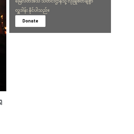
မြေလတ်အသံ သတင်းဌာနသို့ လုံခြုံစိတ်ချစွာ
လှူဒါန်း နိုင်ပါသည်။
Donate
ါ