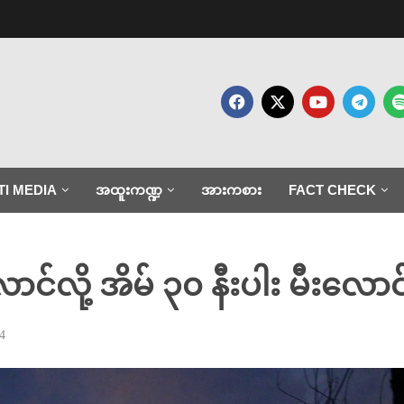
TI MEDIA
အထူးကဏ္ဍ
အားကစား
FACT CHECK
်လို့ အိမ် ၃၀ နီးပါး မီးလောင်ဆု
4