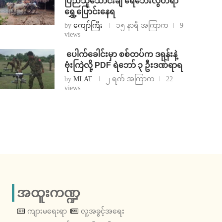
ပြည်သူသောင်းချီ ရေဘေးလွတ်ရာ
ရွှေ့ပြောင်းနေရ
by
ကျော်ကြီး
၁၅ နာရီ အကြာက
9
views
⁩ ⁨ပေါက်ခေါင်းမှာ စစ်တပ်က ဒရုန်းနဲ့
ဗုံးကြဲလို့ PDF ရဲဘော် ၃ ဦးဒဏ်ရာရ
by
MLAT
၂ ရက် အကြာက
22
views
အထူးကဏ္ဍ
ကျားမရေးရာ
လူ့အခွင့်အရေး