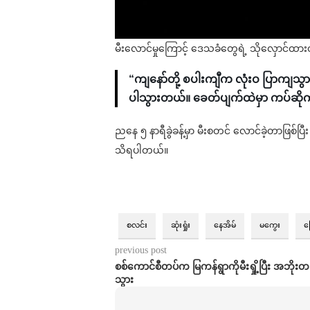
မီးလောင်မှုကြောင့် ဒေသခံတွေရဲ့ သိုလှောင်ထာ
“ကျနော်တို့ စပါးကျီက လုံးဝ ပြာကျသွ
ပါသွားတယ်။ ခေတ်ပျက်ထဲမှာ ကပ်ဆို
ညနေ ၅ နာရီခွဲခန့်မှာ မီးစတင် လောင်ခဲ့တာဖြစ်ပြီး 
သိရပါတယ်။
စလင်း
ဆုံးရှုံး
နေအိမ်
မကွေး
မ
previous post
စစ်ကောင်စီတပ်က မြကန်ရွာကိုမီးရှို့ပြီး အဘို
သွား