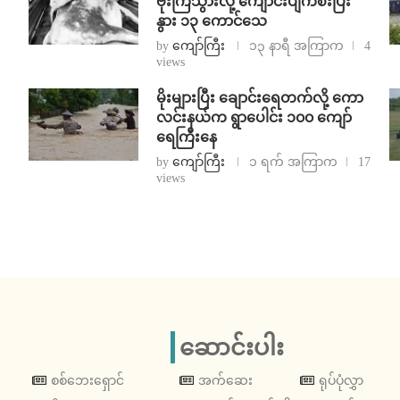
ဗုံးကြဲသွားလို့ ကျောင်းပျက်စီးပြီး
နွား ၁၃ ကောင်သေ
by
ကျော်ကြီး
၁၃ နာရီ အကြာက
4
views
⁨မိုးများပြီး ချောင်းရေတက်လို့ ကော
လင်းနယ်က ရွာပေါင်း ၁၀၀ ကျော်
ရေကြီးနေ
by
ကျော်ကြီး
၁ ရက် အကြာက
17
views
ဆောင်းပါး
စစ်ဘေးရှောင်
အက်ဆေး
ရုပ်ပုံလွှာ