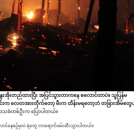
ေးအိုးတည်ထားပြီး အပြင်သွားတာကနေ စလောင်တာပဲ။ သူပြန်မ
ေပိုင်းက လေတအားတိုက်တော့ မီးက ထိန်းမရတော့ဘဲ တခြားအိမ်တွေပ
ရတဲ့ ဒေသခံတစ်ဦးက ပြောပါတယ်။
မီးလောင်နေစဉ်မှာပဲ ရဲတွေ လာရောက်ဖမ်းဆီးသွားပါတယ်။