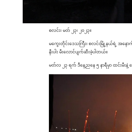
စလင်း၊ မတ် ၂၃၊ ၂၀၂၃။
မကွေးတိုင်းဒေသကြီး၊ စလင်းမြို့နယ်ရဲ့ အနောက်ဘက်
နီးပါး မီးလောင်ပျက်ဆီးခဲ့ပါတယ်။
မတ်လ ၂၃ ရက် ဒီနေ့ညနေ ၅ နာရီမှာ ထင်းမီးနဲ