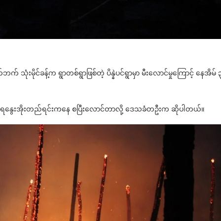
 သုံးမိုင်ခန့်က ရွာတစ်ရွာဖြစ်တဲ့ ပိန္နဲပင်ရွာမှာ မီးလောင်မှုကြောင့် နေအိမ် 
့ ရေနွေးအိုးတည်ရင်းကနေ စပြီးလောင်တာလို့ ဒေသခံတဦးက ဆိုပါတယ်။