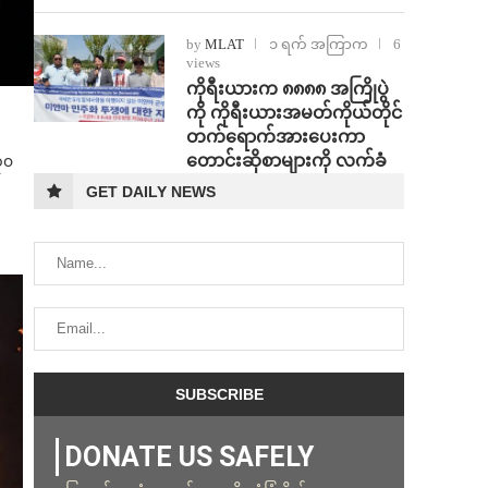
by
MLAT
၁ ရက် အကြာက
6
views
ကိုရီးယားက ၈၈၈၈ အကြိုပွဲ
ကို ကိုရီးယားအမတ်ကိုယ်တိုင်
တက်ရောက်အားပေးကာ
တောင်းဆိုစာများကို လက်ခံ
၃၀
GET DAILY NEWS
DONATE US SAFELY