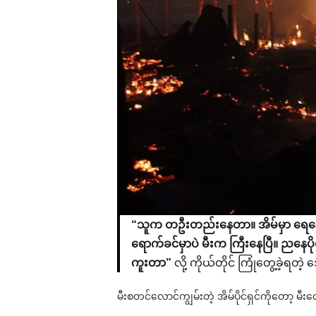
“သူက တဦးတည်းနေတာ။ အိမ်မှာ ရေနွ
ရောက်ခင်မှာပဲ မီးက ကြီးနေပြီ။ ညန
ကူးတာ”
လို့ ကိုယ်တိုင် ကြုံတွေ့ခဲ့
မီးစတင်လောင်ကျွမ်းတဲ့ အိမ်ပိုင်ရှင်ကိုတော့ 