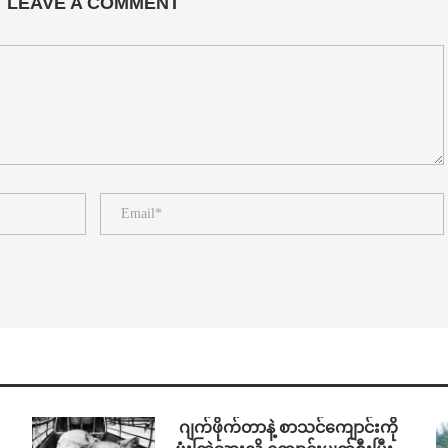
LEAVE A COMMENT
⁨⁩ ⁨ဂျက်ဖိုက်တာနဲ့ စာသင်ကျောင်းကို