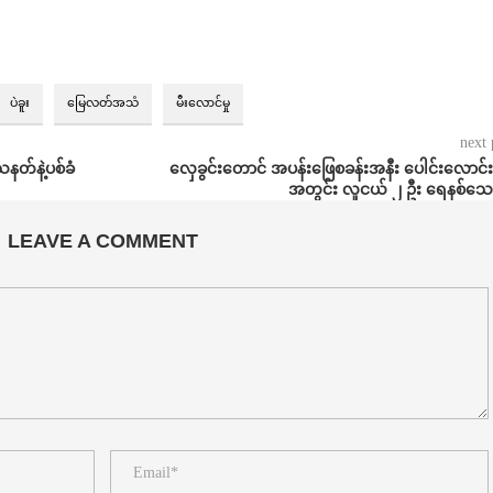
ပဲခူး
မြေလတ်အသံ
မီးလောင်မှု
next 
နတ်နဲ့ပစ်ခံ
လှေခွင်းတောင် အပန်းဖြေစခန်းအနီး ပေါင်းလောင်း
အတွင်း လူငယ် ၂ ဦး ရေနစ်သေဆ
LEAVE A COMMENT