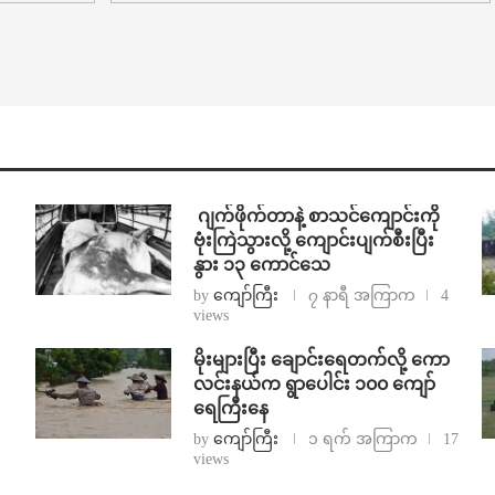
⁨⁩ ⁨ဂျက်ဖိုက်တာနဲ့ စာသင်ကျောင်းကို
ဗုံးကြဲသွားလို့ ကျောင်းပျက်စီးပြီး
နွား ၁၃ ကောင်သေ
by
ကျော်ကြီး
၇ နာရီ အကြာက
4
views
⁨မိုးများပြီး ချောင်းရေတက်လို့ ကော
လင်းနယ်က ရွာပေါင်း ၁၀၀ ကျော်
ရေကြီးနေ
by
ကျော်ကြီး
၁ ရက် အကြာက
17
views