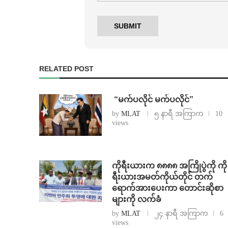
RELATED POST
⁨ ⁨“မက်ပလိုင် မက်ပလိုင်”
by
MLAT
၅ နာရီ အကြာက
10
views
ကိုရီးယားက ၈၈၈၈ အကြိုပွဲကို ကို
ရီးယားအမတ်ကိုယ်တိုင် တက်
ရောက်အားပေးကာ တောင်းဆိုစာ
များကို လက်ခံ
by
MLAT
၂၄ နာရီ အကြာက
6
views