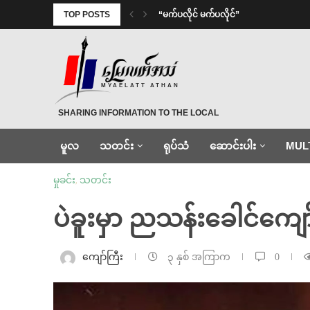
TOP POSTS
⁨ ⁨“မက်ပလိုင် မက်ပလိုင်”
MYAELATT ATHAN
SHARING INFORMATION TO THE LOCAL
မူလ
သတင်း
ရုပ်သံ
ဆောင်းပါး
MUL
မှုခင်း
,
သတင်း
ပဲခူးမှာ ညသန်းခေါင်ကျော် မ
ကျော်ကြီး
၃ နှစ် အကြာက
0