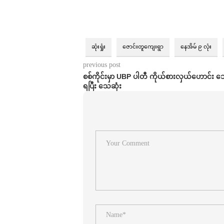
ဆုံးရှုံး
ဇောင်းတူကျေးရွာ
နေအိမ် ၉ လုံး
previous post
စစ်ကိုင်းမှာ UBP ပါတီ ကိုယ်စားလှယ်ဟောင်း သေ
ရပြီး သေဆုံး