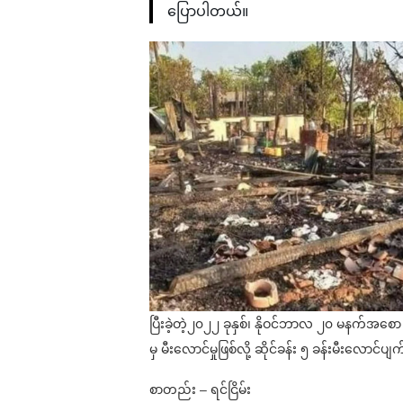
ပြောပါတယ်။
ပြီးခဲ့တဲ့၂၀၂၂ ခုနှစ်၊ နိုဝင်ဘာလ ၂၀ မနက်အစော ၁
မှ မီးလောင်မှုဖြစ်လို့ ဆိုင်ခန်း ၅ ခန်းမီးလော
စာတည်း – ရင်ငြိမ်း