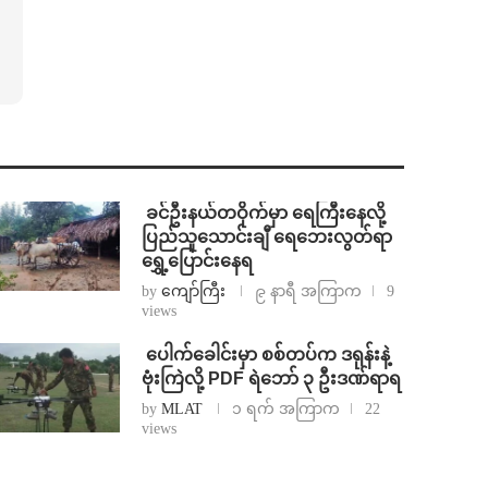
⁩ ⁨ခင်ဦးနယ်တဝိုက်မှာ ရေကြီးနေလို့
ပြည်သူသောင်းချီ ရေဘေးလွတ်ရာ
ရွှေ့ပြောင်းနေရ
by
ကျော်ကြီး
၉ နာရီ အကြာက
9
views
⁩ ⁨ပေါက်ခေါင်းမှာ စစ်တပ်က ဒရုန်းနဲ့
ဗုံးကြဲလို့ PDF ရဲဘော် ၃ ဦးဒဏ်ရာရ
by
MLAT
၁ ရက် အကြာက
22
views