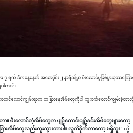
မေလ ၇ ရက် ဒီကနေ့မနက် အစောပိုင်း ၂ နာရီခန့်မှာ မီးလောင်မှုဖြစ်ပွားခဲ့တာကြောင့
သိရပါတယ်။
းစတင်လောင်ကျွမ်းရာက တခြားနေအိမ်တွေကိုပါ ကူးစက်လောင်ကျွမ်းခဲ့တာလို
တာ။ မီးလောင်တဲ့အိမ်တွေက ပျဥ်ထောင်၊ပျဥ်ခင်းအိမ်တွေများတော့
အခြားအိမ်တွေလည်းကူးသွားတာပါ။ လူထိခိုက်တာတော့ မရှိဘူး”
လို့