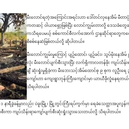
မီးလောင်ရတဲ့အကြောင်းအရင်းဟာ ဒေါ်တင်လှနေအိမ် မီတာပုံ
ကတဆင့် ဝါယာရှော့ဖြစ်ပြီး လောင်ကျွမ်းတာလို့ ဒေသခံတွေ
ကသိရပေမယ့် စစ်ကောင်စီလက်အောက် ဌာနဆိုင်ရာတွေကတ
စိစစ်နေဆဲဖြစ်တယ်လို့ ဆိုပါတယ်။
မီးလောင်ကျွမ်းမှုကြောင့် ပျဥ်ထောင်၊ ပျဥ်ခင်း၊ သွပ်မိုးနေအိမ်
လုံး မီးလောင်ပျက်စီးသွားပြီး လက်ရှိကာလတန်ဖိုး ကျပ်သိန်း
ချီ ဆုံးရှုံးမှုရှိခဲ့ကာ မီးဘေးသင့်အိမ်ထောင်စု ၉ စုက လူဦးရေ
ကျော်ဟာ ကျေးရွာဘုန်းကြီးကျောင်းမှာ ယာယီခိုလှုံနေရတယ်လ
သိရပါတယ်။
 နာရီခွဲခန့်မှာလည်း ပဲခူးမြို့၊ မြို့တွင်းကြီးရပ်ကွက်မှာ ရေခဲသေတ္တာအပူလွန်
င်ပျက်စီးကာ ကျပ်သိန်းရာကျော်ပျက်စီးဆုံးရှုံးသွားသေးတယ်လို့ သိရပါတယ်။