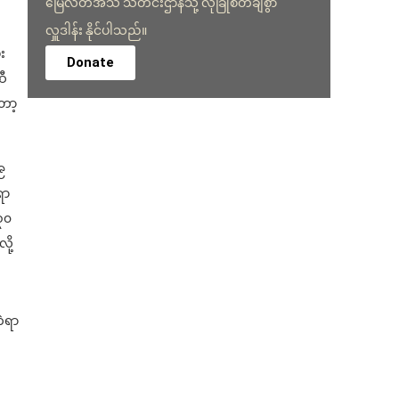
မြေလတ်အသံ သတင်းဌာနသို့ လုံခြုံစိတ်ချစွာ
လှူဒါန်း နိုင်ပါသည်။
း
Donate
ဆီ
ော့
 ၉
ရာ
 ၃၀
ို့
ကဲရာ