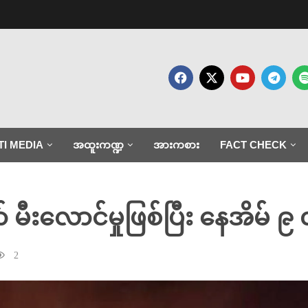
TI MEDIA
အထူးကဏ္ဍ
အားကစား
FACT CHECK
ီးလောင်မှုဖြစ်ပြီး နေအိမ် ၉ လုံ
2