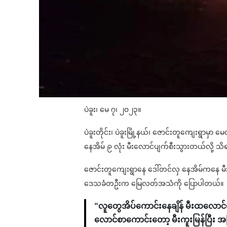
ပဲခူး၊ မေ ၇၊ ၂၀၂၃။
ပဲခူးတိုင်း၊ ပဲခူးမြို့နယ်၊ ဇောင်းတူကျေးရွာမှာ 
နေအိမ် ၉ လုံး မီးလောင်ပျက်စီးသွားတယ်လို့ 
ဇောင်းတူကျေးရွာနေ ဒေါ်တင်လှ နေအိမ်ကနေ မီ
ဒေသခံတဦးက မြေလတ်အသံကို ပြောပါတယ်။
“လူတွေအိပ်ကောင်းနေချိန် မီးထလောင်
လောင်စာကောင်းတော့ မီးကူးမြန်ပြီး 