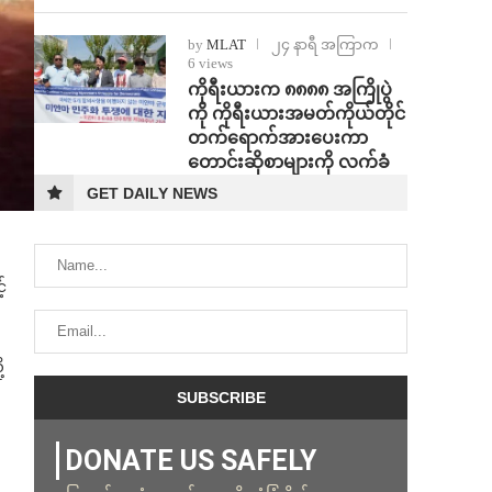
by
MLAT
၂၄ နာရီ အကြာက
6 views
ကိုရီးယားက ၈၈၈၈ အကြိုပွဲ
ကို ကိုရီးယားအမတ်ကိုယ်တိုင်
တက်ရောက်အားပေးကာ
တောင်းဆိုစာများကို လက်ခံ
GET DAILY NEWS
်
့
DONATE US SAFELY