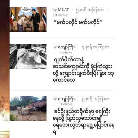
by
MLAT
၅ နာရီ အကြာက
10 views
⁨ ⁨“မက်ပလိုင် မက်ပလိုင်”
by
ကျော်ကြီး
၇ နာရီ အကြာက
4 views
⁨⁩ ⁨ဂျက်ဖိုက်တာနဲ့
စာသင်ကျောင်းကို ဗုံးကြဲသွား
လို့ ကျောင်းပျက်စီးပြီး နွား ၁၃
ကောင်သေ
by
ကျော်ကြီး
၉ နာရီ အကြာက
9 views
⁩ ⁨ခင်ဦးနယ်တဝိုက်မှာ ရေကြီး
နေလို့ ပြည်သူသောင်းချီ
ရေဘေးလွတ်ရာရွှေ့ပြောင်းနေ
ရ