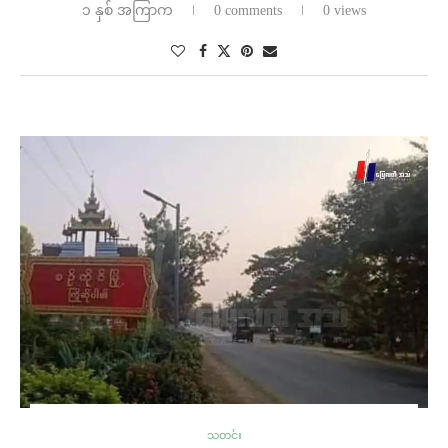
၁ နှစ် အကြာက
0 comments
0 views
သတင်း