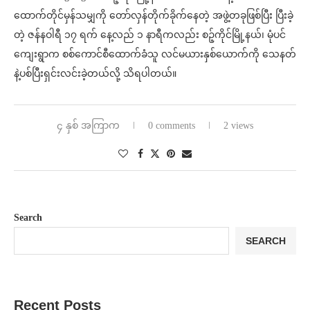
ထောက်တိုင်မှန်သမျှကို တော်လှန်တိုက်ခိုက်နေတဲ့ အဖွဲ့တခုဖြစ်ပြီး ပြီးခဲ့
တဲ့ ဇန်နဝါရီ ၁၇ ရက် နေ့လည် ၁ နာရီကလည်း စဉ့်ကိုင်မြို့နယ်၊ မုံပင်
ကျေးရွာက စစ်ကောင်စီထောက်ခံသူ လင်မယားနှစ်ယောက်ကို သေနတ်
နဲ့ပစ်ပြီးရှင်းလင်းခဲ့တယ်လို့ သိရပါတယ်။
၄ နှစ် အကြာက
0 comments
2 views
Search
SEARCH
Recent Posts