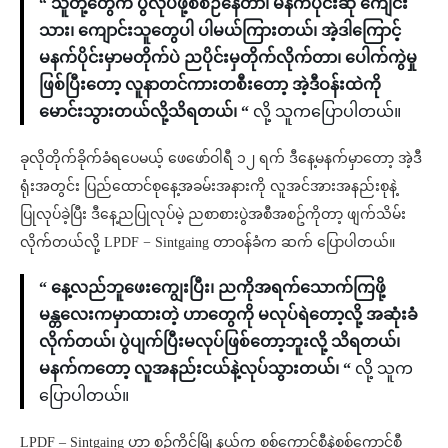
“ သူတို့တွေက ပွဲလုပ်ဖို့စီစဉ်နေတာ၊ မနက်ပိုင်းဆို ကျေင်း
သား၊ ကျောင်းသူတွေပါ ပါမယ်ကြားတယ်၊ အဲ့ဒါကြောင့်
မနက်ပိုင်းမှာမတိုက်ပဲ ညပိုင်းမှတိုက်လိုက်တာ၊ ပေါက်ကွဲမှု
ဖြစ်ပြီးတော့ လူနာတင်ကားတစီးတော့ အဲ့ဒီဝန်းထဲကို
မောင်းသွားတယ်လို့သိရတယ်၊ “
လို့ သူကပြောပါတယ်။
ခုလိုတိုက်ခိုက်ခံရပေမယ့် ဖေဖော်ဝါရီ ၁၂ ရက် ဒီနေ့မနက်မှာတော့ အဲ့ဒီ
ရုံးအတွင်း ပြည်ထောင်စုနေ့အခမ်းအနားကို လူအင်အားအနည်းစုနဲ့
ပြုလုပ်ခဲ့ပြီး ဒီနေ့ညပြုလုပ်မဲ့ ညစာစားပွဲအစီအစဥ်ကိုတာ့ ဖျက်သိမ်း
လိုက်တယ်လို့ LPDF − Sintgaing တာဝန်ခံက ဆက် ပြောပါတယ်။
“ နေ့လည်ဘူဖေးကျွေးပြီး၊ ညကိုအရက်သောက်ကြဖို့
မန္တလေးကမှာထားတဲ့ ဟာတွေကို မလုပ်ရဲတော့လို့ အဆုံးခံ
လိုက်တယ်၊ ပွဲပျက်ပြီးမလုပ်ဖြစ်တော့ဘူးလို့ သိရတယ်၊
မနက်ကတော့ လူအနည်းငယ်နဲ့လုပ်သွားတယ်၊ “
လို့ သူက
ပြောပါတယ်။
LPDF – Sintgaing ဟာ စဉ့်ကိုင်မြို့နယ်က စစ်ကောင်စီနဲ့စစ်ကောင်စီ