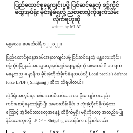
ပြည်ထောင်စုနေ့ကျင်းပဖို့ ပြင်ဆင်နေတဲ့ စဉ့်ကိုင်
ထွေအုပ်ရုံး မိုင်းခွဲခံရလို့ ညစာစားပွဲကိုဖျက်သိမ်း
လိုက်ရဟုဆို
written by
MLAT
မန္တလေး၊ ဖေဖော်ဝါရီ ၁၂၊၂၀၂၂။
ပြည်ထောင်စုနေ့အခမ်းအနားကျင်းပဖို့ ပြင်ဆင်နေတဲ့ မန္တလေးတိုင်း၊
စဉ့်ကိုင်မြို့နယ်အထွေထွေအုပ်ချုပ်ရေးမှူးရုံးကို ဖေဖော်ဝါရီ ၁၁ ရက်
မနေ့ကည ၈ နာရီက မိုင်းခွဲတိုက်ခိုက်ခံရတယ်လို့ Local people’s defence
force LPDF ( Sintgaing ) ဆီက သိရပါတယ်။
အဲ့ဒီရုံးအတွင်းမှာ စစ်ကောင်စီတပ်သား ၁၁ ဦးကျော်ကလည်း
ကင်းစောင့်နေတာဖြစ်ပြီး အဝေးထိန်းမိုင်း ၁ လုံးနဲ့တိုက်ခိုက်ခဲ့တာ
ကြောင့် အဲ့ဒီစစ်သားတွေအနေနဲ့ ထိခိုက်မှုရှိ၊ မရှိကိုတော့ အတည်မပြု
နိုင်သေးဘူးလို့ LPDF − Sintgaing တာဝန်ခံက ပြောပါတယ်။