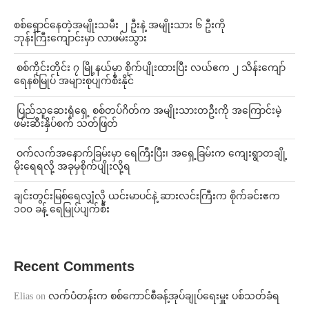
⁨စစ်ရှောင်နေတဲ့အမျိုးသမီး ၂ ဦးနဲ့ အမျိုးသား ၆ ဦးကို
ဘုန်းကြီးကျောင်းမှာ လာဖမ်းသွား
⁩ ⁨စစ်ကိုင်းတိုင်း ၇ မြို့နယ်မှာ စိုက်ပျိုးထားပြီး လယ်ဧက ၂ သိန်း​ကျော်
ရေနစ်မြုပ် အများစုပျက်စီးနိုင်
⁩ ⁨ပြည်သူဆေးရုံရှေ့ စစ်တပ်ဂိတ်က အမျိုးသားတဦးကို အကြောင်းမဲ့
ဖမ်းဆီးနှိပ်စက် သတ်ဖြတ်
⁩ ⁨ဝက်လက်အနောက်ခြမ်းမှာ ရေကြီးပြီး၊ အရှေ့ခြမ်းက ကျေးရွာတချို့
မိုးရေရလို့ အခုမှစိုက်ပျိုးလို့ရ
ချင်းတွင်းမြစ်ရေလျှံလို့ ယင်းမာပင်နဲ့ ဆားလင်းကြီးက စိုက်ခင်းဧက
၁၀၀ ခန့် ရေမြုပ်ပျက်စီး
Recent Comments
Elias
on
လက်ပံတန်းက စစ်ကောင်စီခန့်အုပ်ချုပ်ရေးမှူး ပစ်သတ်ခံရ