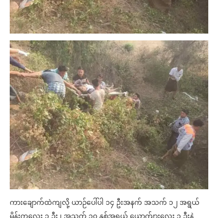
ကားချောက်ထဲကျလို့ ယာဉ်ပေါ်ပါ ၁၄ ဦးအနက် အသက် ၁၂ အရွယ်
မိန်းကလေး ၁ ဦး ၊ အသက် ၁၀ နှစ်အရွယ် ယောက်ျားလေး ၁ ဦးနဲ့