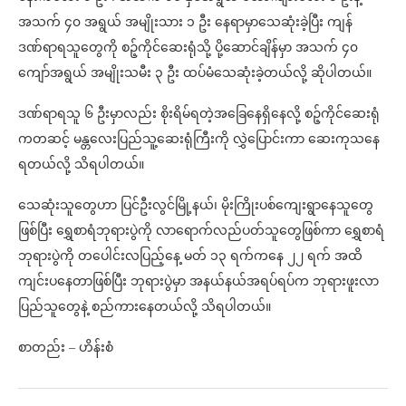
အသက် ၄၀ အရွယ် အမျိုးသား ၁ ဦး နေရာမှာသေဆုံးခဲ့ပြီး ကျန်
ဒဏ်ရာရသူတွေကို စဉ့်ကိုင်ဆေးရုံသို့ ပို့ဆောင်ချိန်မှာ အသက် ၄၀
ကျော်အရွယ် အမျိုးသမီး ၃ ဦး ထပ်မံသေဆုံးခဲ့တယ်လို့ ဆိုပါတယ်။
ဒဏ်ရာရသူ ၆ ဦးမှာလည်း စိုးရိမ်ရတဲ့အခြေနေရှိနေလို့ စဉ့်ကိုင်ဆေးရုံ
ကတဆင့် မန္တလေးပြည်သူ့ဆေးရုံကြီးကို လွှဲပြောင်းကာ ဆေးကုသနေ
ရတယ်လို့ သိရပါတယ်။
သေဆုံးသူတွေဟာ ပြင်ဦးလွင်မြို့နယ်၊ မိုးကြိုးပစ်ကျေးရွာနေသူတွေ
ဖြစ်ပြီး ရွှေစာရံဘုရားပွဲကို လာရောက်လည်ပတ်သူတွေဖြစ်ကာ ရွှေစာရံ
ဘုရားပွဲကို တပေါင်းလပြည့်နေ့ မတ် ၁၃ ရက်ကနေ ၂၂ ရက် အထိ
ကျင်းပနေတာဖြစ်ပြီး ဘုရားပွဲမှာ အနယ်နယ်အရပ်ရပ်က ဘုရားဖူးလာ
ပြည်သူတွေနဲ့ စည်ကားနေတယ်လို့ သိရပါတယ်။
စာတည်း – ဟိန်းစံ