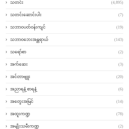
သတင်း
(4,895)
သတင်းဆောင်းပါး
(7)
သဘာဝပတ်ဝန်းကျင်
(19)
သဘာဝဘေးအန္တရာယ်
(143)
သရော်စာ
(2)
အက်ဆေး
(3)
အင်တာဗျူး
(20)
အညာရနံ့ စာရနံ့
(6)
အတွေးအမြင်
(14)
အထူးကဏ္ဍ
(78)
အမျိုးသမီးကဏ္ဍ
(2)