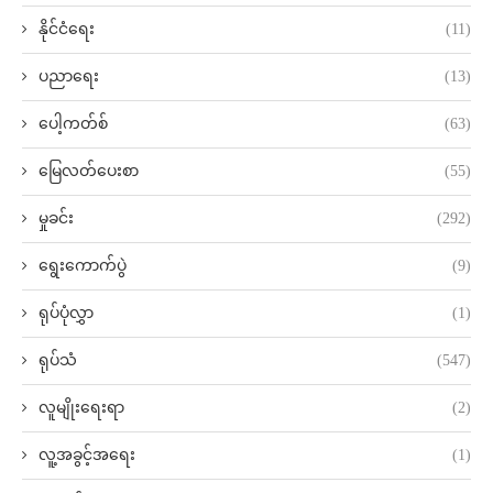
နိုင်ငံရေး
(11)
ပညာရေး
(13)
ပေါ့ကတ်စ်
(63)
မြေလတ်ပေးစာ
(55)
မှုခင်း
(292)
ရွေးကောက်ပွဲ
(9)
ရုပ်ပုံလွှာ
(1)
ရုပ်သံ
(547)
လူမျိုးရေးရာ
(2)
လူ့အခွင့်အရေး
(1)