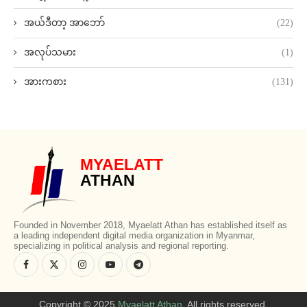
အယ်ဒီတာ့ အာဘော်
(22)
အလုပ်သမား
(1)
အားကစား
(131)
MYAELATT
ATHAN
Founded in November 2018, Myaelatt Athan has established itself as
a leading independent digital media organization in Myanmar,
specializing in political analysis and regional reporting.
Copyright © 2025
Myaelatt Athan
. All rights reserved.