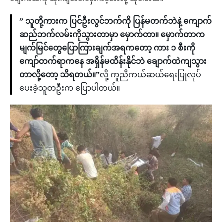
” သူတို့ကားက ပြင်ဦးလွင်ဘက်ကို ပြန်မတက်ဘဲနဲ့ ကျောက်
ဆည်ဘက်လမ်းကိုသွားတာမှာ မှောက်တာ။ မှောက်တာက
မျက်မြင်တွေပြောကြားချက်အရကတော့ ကား ၁ စီးကို
ကျော်တက်ရာကနေ အရှိန်မထိန်းနိုင်ဘဲ ချောက်ထဲကျသွား
တာလို့တော့ သိရတယ်။”
လို့ ကူညီကယ်ဆယ်ရေးပြုလုပ်
ပေးခဲ့သူတဦးက ပြောပါတယ်။