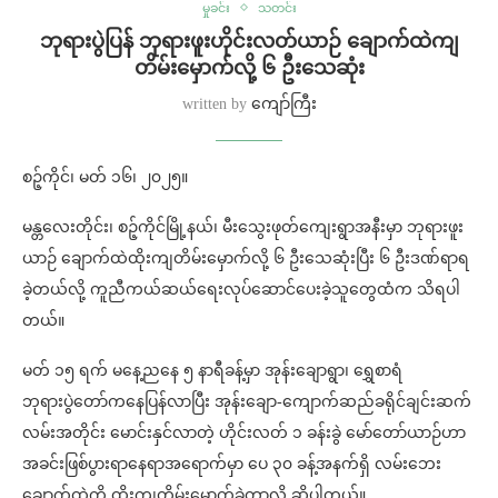
မှုခင်း
သတင်း
ဘုရားပွဲပြန် ဘုရားဖူးဟိုင်းလတ်ယာဉ် ချောက်ထဲကျ
တိမ်းမှောက်လို့ ၆ ဦးသေဆုံး
written by
ကျော်ကြီး
စဉ့်ကိုင်၊ မတ် ၁၆၊ ၂၀၂၅။
မန္တလေးတိုင်း၊ စဉ့်ကိုင်မြို့နယ်၊ မီးသွေးဖုတ်ကျေးရွာအနီးမှာ ဘုရားဖူး
ယာဉ် ချောက်ထဲထိုးကျတိမ်းမှောက်လို့ ၆ ဦးသေဆုံးပြီး ၆ ဦးဒဏ်ရာရ
ခဲ့တယ်လို့ ကူညီကယ်ဆယ်ရေးလုပ်ဆောင်ပေးခဲ့သူတွေထံက သိရပါ
တယ်။
မတ် ၁၅ ရက် မနေ့ညနေ ၅ နာရီခန့်မှာ အုန်းချောရွာ၊ ရွှေစာရံ
ဘုရားပွဲတော်က‌နေပြန်လာပြီး အုန်းချော-ကျောက်ဆည်ခရိုင်ချင်းဆက်
လမ်းအတိုင်း မောင်းနှင်လာတဲ့ ဟိုင်းလတ် ၁ ခန်းခွဲ မော်တော်ယာဉ်ဟာ
အခင်းဖြစ်ပွားရာနေရာအရောက်မှာ ပေ ၃၀ ခန့်အနက်ရှိ လမ်းဘေး
ချောက်ထဲကို ထိုးကျတိမ်းမှောက်ခဲ့တာလို့ ဆိုပါတယ်။