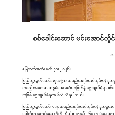
စစ်ခေါင်းဆောင် မင်းအောင်လှိုင်
wri
မြေလတ်အသံ၊ မတ် ၃၁၊ ၂၀၂၆။
ပြည်သူ့လွှတ်တော်အစုအဖွဲ့က အမည်စာရင်းတင်သွင်းတဲ့ ဒုသ
အစည်းအဝေးမှာ ဆန္ဒမဲပေးအဆုံးအဖြတ်နဲ့ ရွေးချယ်ခဲ့ရာ စစ်ခေ
အဖြစ် ရွေးချယ်ခံရတယ်လို့ သိရပါတယ်။
ပြည်သူ့လွှတ်တော်ကနေ အမည်စာရင်းတင်သွင်းတဲ့ ဒုသမ္မတလောင်း ၂
ဒေါက်တာကျော်ဆွေ တို့ကို ကိုယ်စားလှယ် ၂၆၀ က မဲပေးခဲ့ရာ မင