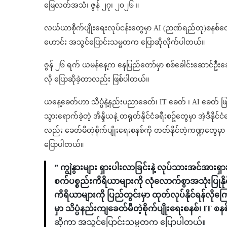
မြေလတ်အသံ၊ ဇွန် ၂၇၊ ၂၀၂၆ ။
လယ်ယာစိုက်ပျိုးရေးလုပ်ငန်းတွေမှာ AI (ဉာဏ်ရည်တု)စနစ်တွေန
ဟောင်း အသွင်ပြောင်းသမ္မတက ပြောဆိုလိုက်ပါတယ်။
ဇွန် ၂၆ ရက် ယမန်နေ့က နေပြည်တော်မှာ စစ်ခေါင်းဆောင်ဦးဆော
လို ပြောဆိုခဲ့တာလည်း ဖြစ်ပါတယ်။
ယနေ့ခေတ်ဟာ သိပ္ပံနဲ့နည်းပညာခေတ်၊ IT ခေတ် ၊ AI ခေတ် ဖြ
သွားရောက်ခဲ့တဲ့ အိန္ဒိယနဲ့ တရုတ်နိုင်ငံခရီးစဥ်တွေမှာ အဲ့ဒီနိုင်င
လည်း ခေတ်မီတဲ့စိုက်ပျိုးရေးစနစ်ကို တတ်နိုင်တဲ့ကဏ္ဍတွေမှာ
ပြောပါတယ်။
” ကျွဲနွားများ ရှားပါးလာခြင်းနဲ့ လုပ်သားအင်အားရှ
စက်ပစ္စည်းကိရိယာများကို လုံလောက်စွာအသုံးပြုနိုင
ကိရိယာများကို ပြည်တွင်းမှာ ထုတ်လုပ်နိုင်ရန်လိုကြော
မှာ သိပ္ပံနည်းကျခေတ်မီတဲ့စိုက်ပျိုးရေးစနစ်၊ IT စန
ဆိုကာ အသွင်ပြောင်းသမ္မတက ပြောပါတယ်။