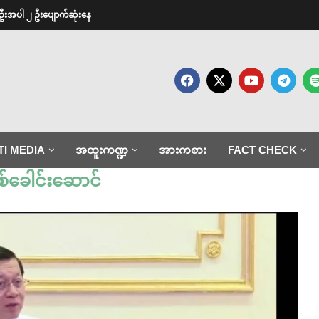
ဦးအပါ ၂ ဦးပျောက်ဆုံးနေ
TI MEDIA
အထူးကဏ္ဍ
အားကစား
FACT CHECK
စ်ခေါင်းဆောင်