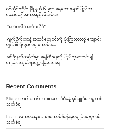
စစ်ကိုင်းတိုင်း မြို့နယ် ၆ ခုက ရေဘေးရှောင်ပြည်သူ
သောင်းချီ အကူအညီလိုအပ်နေ
⁨ ⁨“မက်ပလိုင် မက်ပလိုင်”
⁨⁩ ⁨ဂျက်ဖိုက်တာနဲ့ စာသင်ကျောင်းကို ဗုံးကြဲသွားလို့ ကျောင်း
ပျက်စီးပြီး နွား ၁၃ ကောင်သေ
⁩ ⁨ခင်ဦးနယ်တဝိုက်မှာ ရေကြီးနေလို့ ပြည်သူသောင်းချီ
ရေဘေးလွတ်ရာရွှေ့ပြောင်းနေရ
Recent Comments
Elias
on
လက်ပံတန်းက စစ်ကောင်စီခန့်အုပ်ချုပ်ရေးမှူး ပစ်
သတ်ခံရ
Luz
on
လက်ပံတန်းက စစ်ကောင်စီခန့်အုပ်ချုပ်ရေးမှူး ပစ်
သတ်ခံရ