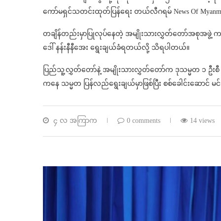
ကော်မရှင်သတင်းထုတ်ပြန်ရေး တယ်လီဂရမ် News Of Myan
တချိန်တည်းမှာပြုလုပ်နေတဲ့ အမျိုးသားလွှတ်တော်အစုအဖွဲ့ 
ဒေါ် နန်းနီနီအေး ရွေးချယ်ခံရတယ်လို့ သိရပါတယ်။
ပြည်သူ့လွှတ်တော်နဲ့ အမျိုးသားလွှတ်တော်က ဒုသမ္မတ ၁ ဦးစီ 
ကနေ သမ္မတ ပြန်လည်ရွေးချယ်မှာဖြစ်ပြီး စစ်ခေါင်းဆောင် မင်
၄ လ အကြာက
0 comments
14 views