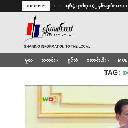
TOP POSTS
ရေစီးနဲ့မျောပါသွားတဲ့ ၂ နှစ်အရွယ်ကလေး ၁ 
MYAELATT ATHAN
SHARING INFORMATION TO THE LOCAL
မူလ
သတင်း
ရုပ်သံ
ဆောင်းပါး
MUL
Home
»
စစ်ခေါင်းဆောင်
TAG:
စ