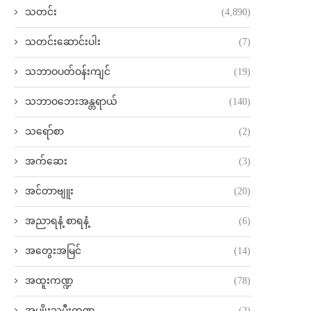
သတင်း
(4,890)
သတင်းဆောင်းပါး
(7)
သဘာဝပတ်ဝန်းကျင်
(19)
သဘာဝဘေးအန္တရာယ်
(140)
သရော်စာ
(2)
အက်ဆေး
(3)
အင်တာဗျူး
(20)
အညာရနံ့ စာရနံ့
(6)
အတွေးအမြင်
(14)
အထူးကဏ္ဍ
(78)
အမျိုးသမီးကဏ္ဍ
(2)