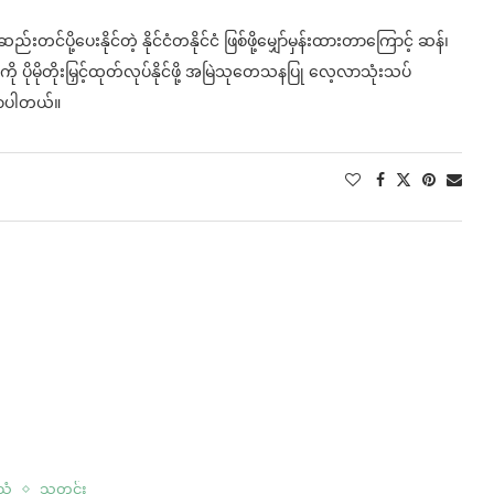
းတင်ပို့ပေးနိုင်တဲ့ နိုင်ငံတနိုင်ငံ ဖြစ်ဖို့မျှော်မှန်းထားတာကြောင့် ဆန်၊
 ပိုမိုတိုးမြှင့်ထုတ်လုပ်နိုင်ဖို့ အမြဲသုတေသနပြု လေ့လာသုံးသပ်
ောပါတယ်။
်သံ
သတင်း