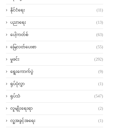
နိုင်ငံရေး
(11)
ပညာရေး
(13)
ပေါ့ကတ်စ်
(63)
မြေလတ်ပေးစာ
(55)
မှုခင်း
(292)
ရွေးကောက်ပွဲ
(9)
ရုပ်ပုံလွှာ
(1)
ရုပ်သံ
(547)
လူမျိုးရေးရာ
(2)
လူ့အခွင့်အရေး
(1)