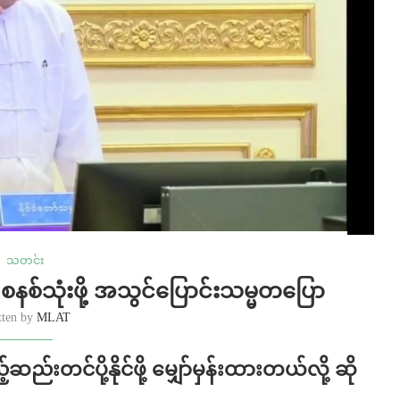
သတင်း
I စနစ်သုံးဖို့ အသွင်ပြောင်းသမ္မတပြော
tten by
MLAT
်းတင်ပို့နိုင်ဖို့ မျှော်မှန်းထားတယ်လို့ ဆို