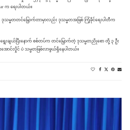
mar က ရေးပါတယ်။
က ဒုသမ္မတတင်မြှောက်တာမှာလည်း ဒုသမ္မတအဖြစ် ကြံ့ခိုင်ရေးပါတီက
ရွေးချယ်ပြီးနောက် စစ်တပ်က တင်မြှောက်တဲ့ ဒုသမ္မတညိုစော တို့ ၃ ဦး
းအောင်လှိုင် ပဲ သမ္မတဖြစ်လာဖွယ်ရှိနေပါတယ်။