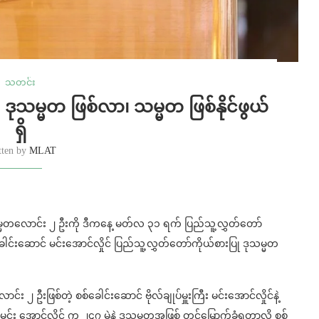
သတင်း
 ဒုသမ္မတ ဖြစ်လာ၊ သမ္မတ ဖြစ်နိုင်ဖွယ်
ရှိ
tten by
MLAT
မ္မတလောင်း ၂ ဦးကို ဒီကနေ့ မတ်လ ၃၁ ရက် ပြည်သူ့လွှတ်တော်
ါင်းဆောင် မင်းအောင်လှိုင် ပြည်သူ့လွှတ်တော်ကိုယ်စားပြု ဒုသမ္မတ
 ဦးဖြစ်တဲ့ စစ်ခေါင်းဆောင် ဗိုလ်ချုပ်မှူးကြီး မင်းအောင်လှိုင်နဲ့
်း အောင်လှိုင် က ၂၄၇ မဲနဲ့ ဒုသမ္မတအဖြစ် တင်မြှောက်ခံရတာလို့ စစ်