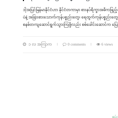
ဒါ့အပြင်မြန်မာနိုင်ငံဟာ နိုင်ငံတကာမှာ စားနပ်ရိက္ခာအဓိကဖြည့်ဆည်
ပဲနဲ့ အခြားစားသောက်ကုန်ပစ္စည်းတွေ၊ ရေထွက်ကုန်ပစ္စည်းတွေကို
စနစ်တကျဆောင်ရွက်သွားကြဖို့လည်း စစ်ခေါင်းဆောင်က ပြ
၁ လ အကြာက
0 comments
6 views
ရုပ