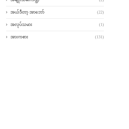
အယ်ဒီတာ့ အာဘော်
(22)
အလုပ်သမား
(1)
အားကစား
(131)