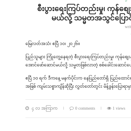
စီးပွားရေးကြပ်တည်းမှု၊ ကုန်စျေး
မယ်လို့ သမ္မတအသွင်ပြောင်
wri
မြေလတ်အသံ၊ ဧပြီ ၁၀၊ ၂၀၂၆။
ပြည်သူများ ကြုံတွေ့နေရတဲ့ စီးပွားရေးကြပ်တည်းမှု၊ ကုန်စျေး
အောင်ဖော်ဆောင်မယ်လို့ သမ္မတဖြစ်လာတဲ့ စစ်ခေါင်းဆောင်ဟေ
ဧပြီ ၁၀ ရက် ဒီကနေ့ မနက်ပိုင်းက နေပြည်တော်ရှိ ပြည်ထောင်
အဖြစ် ကျမ်းသစ္စာကျိန်ဆိုပြီး လွှတ်တော်တွင်း မိန့်ခွန်းပြော
၄ လ အကြာက
0 comments
1 views