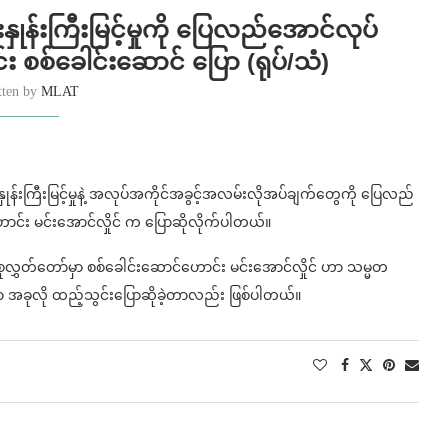
နှုန်းကြီးမြင့်မှုကို ပြေလည်အောင်လုပ်
း စစ်ခေါင်းဆောင် ပြော (ရုပ်/သံ)
tten by
MLAT
နှုန်းကြီးမြင့်မှုနဲ့ အလုပ်အကိုင်အခွင့်အလမ်းလိုအပ်ချက်တွေကို ပြေလည်
ာင်း မင်းအောင်လှိုင် က ပြောဆိုလိုက်ပါတယ်။
စုလွှတ်တော်မှာ စစ်ခေါင်းဆောင်ဟောင်း မင်းအောင်လှိုင် ဟာ သမ္မတ
ရာမှာ အခုလို ထည့်သွင်းပြောဆိုခဲ့တာလည်း ဖြစ်ပါတယ်။