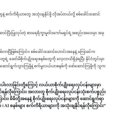
ဲ့ စက်ကိရိယာတွေ အသုံးချနိုင်ဖို့ လိုအပ်တယ်လို့ စစ်ခေါင်းဆောင်
င်ပြီးပြုလုပ်တဲ့ စားရေရိက္ခာမူဝါဒကော်မရှင်ရဲ့အစည်းအဝေးမှာ အခု
စ်လာပြီဖြစ်ကြောင်း၊ စစ်ခေါင်းဆောင်ဟောင်းအနေနဲ့ မကြာခင်က
ံတွေရဲ့ ခေတ်မီစိုက်ပျိုးရေးစနစ်တွေကို လေ့လာသိရှိခဲ့ရပြီး နိုင်ငံတွင်းမှာ
 ဆောင်ရွက်သွားကြဖို့နဲ့ စက်မှုလယ်ယာစနစ်ကို ဖော်ဆောင်ကြဖို့ကို သူက
ားပါးလာခြင်းတို့ကြောင့် လယ်ယာစိုက်ပျိုးရေးလုပ်ငန်းများမှာ
်ရန်လိုကြောင်း၊ အလားတူ စိုက်ပျိုးရေးလုပ်ငန်းသုံးစက်ပစ္စည်း
င်း၊ မိမိတို့အနေနဲ့ စိုက်ပျိုးရေးလုပ်ငန်းများကို ဆောင်ရွက်ရာ
စ် ၊ AI စနစ်များ စက်ကိရိယာများကို အသုံးချနိုင်ရန်လိုကြောင်း”