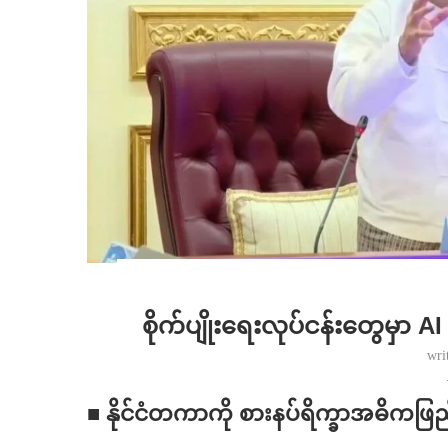
စိုက်ပျိုးရေးလုပ်ငန်းတွေမှာ A
wri
■ နိုင်ငံတကာကို စားနပ်ရိက္ခာအဓိကဖြည့်ဆည