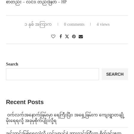
စာတည်း – လင်း၊ တည်းဖြတ် – HP
၁ နှစ် အကြာက
0 comments
4 views
Search
SEARCH
Recent Posts
⁩ ⁨ဝက်လက်အနောက်ခြမ်းမှာ ရေကြီးပြီး၊ အရှေ့ခြမ်းက ကျေးရွာတချို့
မိုးရေရလို့ အခုမှစိုက်ပျိုးလို့ရ
ချင်းတွင်းမြစ်ရေလျှံလို့ ယင်းမာပင်နဲ့ ဆားလင်းကြီးက စိုက်ခင်းဧက