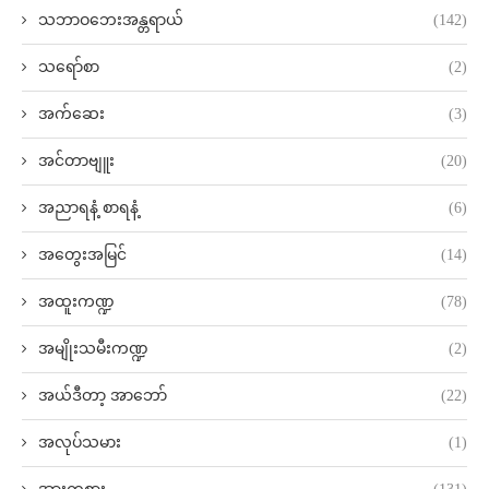
သဘာဝဘေးအန္တရာယ်
(142)
သရော်စာ
(2)
အက်ဆေး
(3)
အင်တာဗျူး
(20)
အညာရနံ့ စာရနံ့
(6)
အတွေးအမြင်
(14)
အထူးကဏ္ဍ
(78)
အမျိုးသမီးကဏ္ဍ
(2)
အယ်ဒီတာ့ အာဘော်
(22)
အလုပ်သမား
(1)