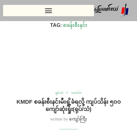
Home
»
စခန်းစီးနင်း⁩
TAG:
စခန်းစီးနင်း⁩
ရုပ်သံ
သတင်း
KMDF စခန်းစီးနင်းမီးရှို့ခံရလို့ ကျပ်သိန်း ၅၀၀
ကျော်ဆုံးရှုံး(ရုပ်/သံ)
written by
ကျော်ကြီး