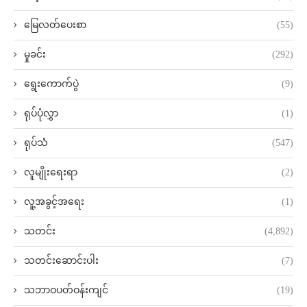
မြေလတ်ပေးစာ
(55)
မှုခင်း
(292)
ရွေးကောက်ပွဲ
(9)
ရုပ်ပုံလွှာ
(1)
ရုပ်သံ
(547)
လူမျိုးရေးရာ
(2)
လူ့အခွင့်အရေး
(1)
သတင်း
(4,892)
သတင်းဆောင်းပါး
(7)
သဘာဝပတ်ဝန်းကျင်
(19)