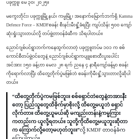
ပခုက္ကူ၊ မေ ၃၀၊ ၂၀၂၅။
မကွေးတိုင်း၊ ပခုက္ကူမြို့နယ်၊ ကမ္မမြို့၊ အနောက်မြောက်ဘက်ရှိ Kamma
Defence Force – KMDFစခန်း စီးနင်းမီးရှို့ခံရပြီး ကျပ်သိန်း ၅၀၀ ကျော်
ဆုံးရှုံးသွားတယ်လို့ တပ်ဖွဲ့တာဝန်ခံဆီက သိရပါတယ်။
ညောင်ဂျစ်ပင်ရွာဘက်ကနေထွက်လာတဲ့ ပခုက္ကူတပ်မ ၁၀၁ က စစ်
ကောင်စီတပ်ဖွဲ့ဝင်တွေနဲ့ ညောင်ဂျစ်ပင်ရွာကပျူစောထီးပူးပေါင်း
အင်အား ၁၅၀ ခန့်ဟာ မေလ ၂၈ ရက် ညနေ ၄ နာရီကျော်ခန့်မှာ စခန်း
ကိုရောက်လာပြီး ထိတွေ့တိုက်ပွဲမဖြစ်ဘဲ စခန်းကိုမီးရှို့သွားတာလို့ဆိုပါ
တယ်။
“ထိတွေ့တိုက်ပွဲကမဖြစ်ဘူး။ စစ်ရှောင်တဲတွေနဲ့တအားနီး
တော့ ပြည်သူတွေထိခိုက်မှာစိုးလို့ ထိတွေ့မယူဘဲ ရှောင်
လိုက်တာ။ ထိတွေ့ယူမယ်ဆို မကျည်းတန်းနဲ့ကမ္မကြား
ကတည်းက ယူလို့ရတယ်။ သူတို့ကိုထိတွေ့မယူဘူးဆိုတာ
က ကြောက်လို့တော့မဟုတ်ဘူး။”
လို့ KMDF တာဝန်ခံက
ပြောပါတယ်။