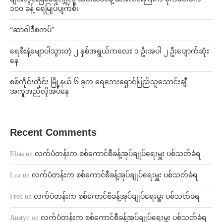
၁၀၀ ခန့် ရေမြုပ်ပျက်စီး
“ဆာဝါဒီစကပ်”
ရေစီးနဲ့မျောပါသွားတဲ့ ၂ နှစ်အရွယ်ကလေး ၁ ဦးအပါ ၂ ဦးပျောက်ဆုံး
နေ
စစ်ကိုင်းတိုင်း မြို့နယ် ၆ ခုက ရေဘေးရှောင်ပြည်သူသောင်းချီ
အကူအညီလိုအပ်နေ
Recent Comments
Elias
on
လက်ပံတန်းက စစ်ကောင်စီခန့်အုပ်ချုပ်ရေးမှူး ပစ်သတ်ခံရ
Luz
on
လက်ပံတန်းက စစ်ကောင်စီခန့်အုပ်ချုပ်ရေးမှူး ပစ်သတ်ခံရ
Fred
on
လက်ပံတန်းက စစ်ကောင်စီခန့်အုပ်ချုပ်ရေးမှူး ပစ်သတ်ခံရ
Austyn
on
လက်ပံတန်းက စစ်ကောင်စီခန့်အုပ်ချုပ်ရေးမှူး ပစ်သတ်ခံရ