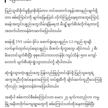
ပြည်သူထိခိုက်မှုရှိမှာစိုးရိမ်တာ၊ ကင်းထောက်ဒရုန်းအားနည်းချက်ရှိ
တာ၊ စစ်ကြောင်းကို မျက်ခြေမပြတ် လိုက်ကြည့်နေရတာတွေကြောင့်
စခန်းအတွင်းပစ္စည်းတွေသိမ်းချိန်မရဘဲ မီးရှို့ဖျက်စီးခံလိုက်ရတာလို့
အထက်ပါတာဝန်ခံကဆက်ပြောပါတယ်။
စခန်းရှိ TNT ယမ်း၊ မိုင်း၊ ဖောက်ခွဲရေးပစ္စည်း၊ G3 ကျည် ရာချီ၊
လက်နက်ထုတ်လုပ်ရေးပစ္စည်း၊ မီးစက်၊ ရိက္ခာတွေ၊ ဆိုင်ကယ် ၂ စီး
မီးလောင်ပျက်စီးပြီး စုစုပေါင်းကာလတန်ဖိုး ကျပ်သိန်း ၅၀၀ ကျော်
လောက် ပျက်စီးဆုံးရှုံးသွားတယ်လို့ ဆိုပါတယ်။
ဆုံးရှုံးသွားတဲ့ပစ္စည်းတွေ ပြန်လည်ဖြည့်တင်းနိုင်ဖို့ ပြည်သူတွေရဲ့
အကူအညီလိုအပ်နေတာကြောင့် တပ်ဖွဲ့ဆီကို ချိတ်ဆက်ကူညီပေးကြဖို့
ကိုလည်း အဖွဲ့တာဝန်ခံကပြောပါတယ်။
အဆိုပါ စစ်ကောင်စီစစ်ကြောင်းဟာ မေလ ၂၇ ရက်ကတည်းက ကမ္မ
မြို့အနီးတဝိုက်ကျေးရွာတွေကို စစ်ကြောင်းပတ်ထိုးနေတာဖြစ်ပြီး