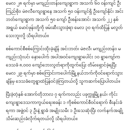
မေလ ၂၈ ရက်မှာ မကျည်းတန်းကျေးရွာက အသက် ၆၀ ဝန်းကျင် ဦး
ကြည်စိုး၊ မဲဇလီကျေးရွာနေ အသက် ၅၀ ဝန်းကျင်ရှိ ဦးကျော်နိုင်၊ အင်း
ဘတ်ကျေးရွာက အသက် ၅၀ ကျော် ဦးစန်းအောင်၊ အသက် ၂၂ နှစ်
အရွယ် မောင်ဖုန်းတို့ကို ဖမ်းဆီးသွားခဲ့ရာ မေလ ၃၀ ရက်ထိပြန် မလွတ်
သေးဘူးလို့ သိရပါတယ်။
စစ်ကောင်စီစစ်ကြောင်းထိုးခဲ့ချိန် အင်းဘတ်၊ မဲဇလီ၊ မကျည်းတန်း၊ မ
ကျည်းသုံးပင်၊ နှောပေါက် အပါအဝင်ကျေးရွာပေါင်း ၁၀ ရွာကျော်က
ဒေသခံ ၈,၀၀၀ ကျော်ဘေးလွတ်ရာကိုထွက်ပြေး တိမ်းရှောင်ခဲ့ရပြီး
မေလ ၂၉ ရက်မှာ စစ်ကြောင်းကပေါက်မြို့နယ်ဘက်ကိုဝင်ရောက်သွား
ချိန်မှ ဒေသခံတွေရွာထဲပြန်ဝင်ခဲ့ကြတယ်လို့ သူကဆက်ပြောပါတယ်။
ပြီးခဲ့တဲ့နှစ် အောက်တိုဘာလ ၇ ရက်ကလည်း ပခုက္ကူမြို့နယ်၊ ကိုင်း
ကျေးရွာဒေသကာကွယ်ရေးစခန်း ၁ ကိုစစ်ကောင်စီဝင်ရောက် စီးနင်းခံ
ရကာ အဖွဲ့ဝင် ၃ ဦးနဲ့ ရွာခံ အမျိုးသမီး ၁ ဦးသေဆုံးပြီး လက်နက်အချို့
သိမ်းဆည်းခံလိုက်ရတယ်လို့ သိရပါတယ်။