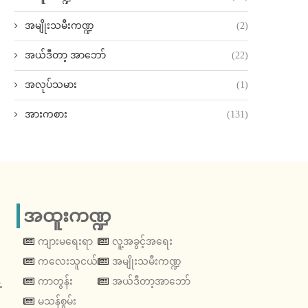
အမျိုးသမီးကဏ္ဍ
(2)
အယ်ဒီတာ့ အာဘော်
(22)
အလုပ်သမား
(1)
အားကစား
(131)
အထူးကဏ္ဍ
ကျားမရေးရာ
လူ့အခွင့်အရေး
ကလေးသူငယ်
အမျိုးသမီးကဏ္ဍ
့
ကာတွန်း
အယ်ဒီတာ့အာဘော်
မသန်စွမ်း