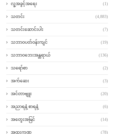
လူ့အခွင့်အရေး
(1)
သတင်း
(4,883)
သတင်းဆောင်းပါး
(7)
သဘာဝပတ်ဝန်းကျင်
(19)
သဘာဝဘေးအန္တရာယ်
(136)
သရော်စာ
(2)
အက်ဆေး
(3)
အင်တာဗျူး
(20)
အညာရနံ့ စာရနံ့
(6)
အတွေးအမြင်
(14)
အထူးကဏ္ဍ
(78)