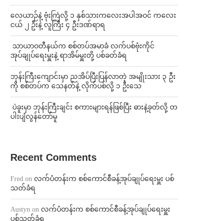
⁨လေယာဉ်နဲ့ ဗုံးကြဲလို့ ၁ နှစ်သားကလေးအပါအဝင် ကလေး
ငယ် ၂ ဦးနဲ့ လူကြီး ၄ ဦးဒဏ်ရာရ
⁩ ⁨သာယာဝတီနယ်က စစ်တပ်အမာခံ လက်ပစ်ဗုံးကိုင်
အုပ်ချုပ်ရေးမှူးနဲ့ ရာအိမ်မှူးတို့ ပစ်ခတ်ခံရ
ဘုန်းကြီးကျောင်းမှာ ညအိပ်ပြီးပြန်လာတဲ့ အမျိုးသား ၃ ဦး
ကို စစ်တပ်က သေနတ်နဲ့ လိုက်ပစ်လို့ ၁ ဦးသေ
⁩ ⁨ပဲခူးမှာ ဘုန်းကြီးချင်း စကားများရန်ဖြစ်ပြီး ဓားနဲ့ခုတ်လို့ တ
ပါးပျံလွန်တော်မူ
Recent Comments
Fred
on
လက်ပံတန်းက စစ်ကောင်စီခန့်အုပ်ချုပ်ရေးမှူး ပစ်
သတ်ခံရ
Austyn
on
လက်ပံတန်းက စစ်ကောင်စီခန့်အုပ်ချုပ်ရေးမှူး
ပစ်သတ်ခံရ