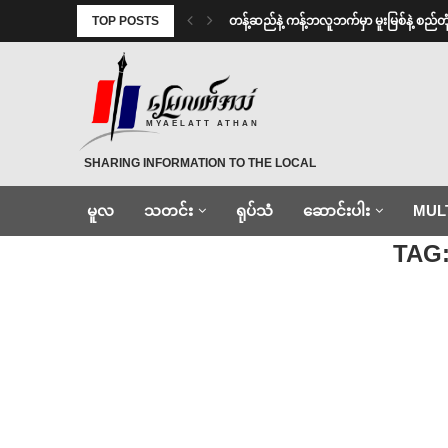
TOP POSTS
⁩ ⁨တန့်ဆည်နဲ့ ကန့်ဘလူဘက်မှာ မူးမြစ်နဲ့ စည်တုံ
MYAELATT ATHAN
SHARING INFORMATION TO THE LOCAL
မူလ
သတင်း
ရုပ်သံ
ဆောင်းပါး
MUL
Home
»
ခမရ ၂၅၄
TAG