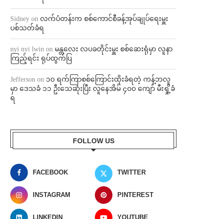
Sidney
on
လက်ပံတန်းက စစ်ကောင်စီခန့်အုပ်ချုပ်ရေးမှူး
ပစ်သတ်ခံရ
nyi nyi lwin
on
မန္တလေး လပခတိုင်းမှူး စစ်ဆေးရုံမှာ လူနာ
ကြည့်ရင်း ရုပ်ထွက်ပြ
Jefferson
on
၁၀ ရက်ကြာစစ်ကြောင်းထိုးခံရတဲ့ ကန့်ဘလူ
မှာ ဒေသခံ ၁၁ ဦးသေဆုံးပြီး လူနေအိမ် ၄၀၀ ကျော် မီးရှို့ခံ
ရ
FOLLOW US
FACEBOOK
TWITTER
INSTAGRAM
PINTEREST
LINKEDIN
YOUTUBE