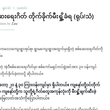
ရုပ်သံ
သတင်း
ေးဂိတ် တိုက်ခိုက်မီးရှို့ခံရ (ရုပ်/သံ)
itten by
Zaw
ု့၊ ကံ‌ကလေးကျေးရွာအုပ်စု၊ ရွာမကျေးရွာအထွက်မှာရှိတဲ့ စစ်ဆေးရေးဂိတ်ကို
်။
ှိတဲ့ အဲ့ဒီစစ်ဆေးရေးဂိတ်မှာ စစ်ကော်မရှင်တပ်ဖွဲ့အင်အား ၃၀ ဝန်းကျင်
တိုက်ခိုက်ခဲ့တာလို့ ဆိုပါတယ်။
 ၂၀ နဲ့ ၃၀ ကြား၀န်းကျင်မှာ ရှိပါတယ်။ ကျနော်တို့၀င်တိုက်
ျနော်တို့က သူတို့ရဲ့ဂိတ်တွေအကုန်လုံးကို မီးရှို့ဖျက်ဆီးခဲ့
ိသူက မြေလတ်အသံကိုပြောပါတယ်။
ောက်ဖို့လုပ်ဆောင်နေတဲ့ စစ်ကော် မရှင်တပ်ဖွဲ့တွေနဲ့ ထိတွေ့တိုက်‌ပွဲ