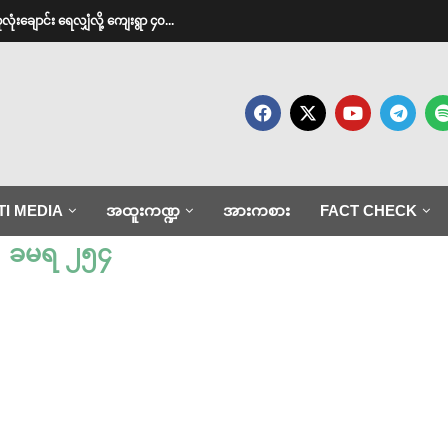
လုံးချောင်း ရေလျှံလို့ ကျေးရွာ ၄၀...
TI MEDIA
အထူးကဏ္ဍ
အားကစား
FACT CHECK
:
ခမရ ၂၅၄