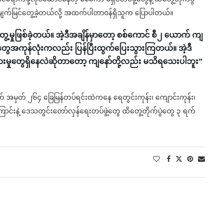
ကို မျက်မြင်တွေ့ခဲ့တယ်လို့ အထက်ပါတာ၀န်ရှိသူက ပြောပါတယ်။
ွေ့မှုဖြစ်ခဲ့တယ်။ အဲ့ဒီအချိန်မှာတော့ စစ်ကောင် စီ၂ ယောက် ကျ
တွေအကုန်လုံးကလည်း ပြန်ပြီးထွက်ပြေးသွားကြတယ်။ အဲ့ဒီ
ှားမှုတွေရှိနေလဲဆိုတာတော့ ကျနော်တို့လည်း မသိရသေးပါဘူး”
က် အမှတ် ၂၆၄ ခြေမြန်တပ်ရင်းထဲကနေ ရေတွင်းကုန်း၊ ကျောင်းကုန်း၊
်းနဲ့ ဒေသတွင်းတော်လှန်ရေးတပ်ဖွဲ့တွေ ထိတွေ့တိုက်ပွဲတွေ ၃ ရက်