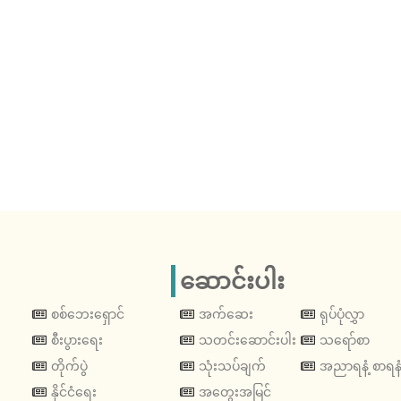
ဆောင်းပါး
စစ်ဘေးရှောင်
အက်ဆေး
ရုပ်ပုံလွှာ
စီးပွားရေး
သတင်းဆောင်းပါး
သရော်စာ
တိုက်ပွဲ
သုံးသပ်ချက်
အညာရနံ့ စာရနံ
နိုင်ငံရေး
အတွေးအမြင်