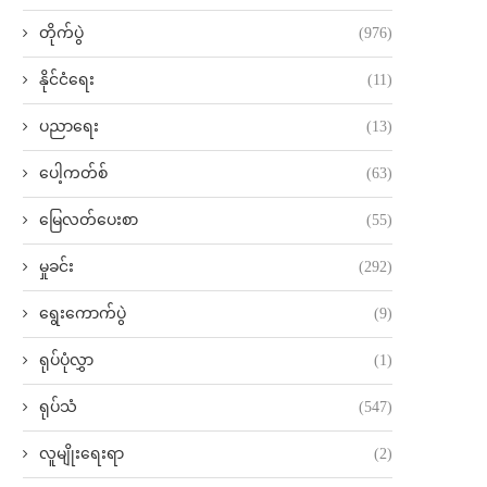
တိုက်ပွဲ
(976)
နိုင်ငံရေး
(11)
ပညာရေး
(13)
ပေါ့ကတ်စ်
(63)
မြေလတ်ပေးစာ
(55)
မှုခင်း
(292)
ရွေးကောက်ပွဲ
(9)
ရုပ်ပုံလွှာ
(1)
ရုပ်သံ
(547)
လူမျိုးရေးရာ
(2)