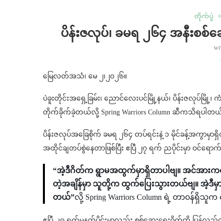
တိုက်ပွဲ
ပိန်းဇလုပ်၊ ခမရ ၂၆၄ အနီးစစ်ဆေးရ
wr
မြေလတ်အသံ၊ မေ ၂၊၂၀၂၆။
ပဲခူးတိုင်းအရှေ့ခြမ်း၊ ညောင်လေးပင်မြို့နယ်၊ ပိန်းဇလုပ်မြိ
တိုက်ခိုက်ခဲ့တယ်လို့ Spring Warriors Column ဆီကသိရပါတယ
ပိန်းဇလုပ်အခြေစိုက် ခမရ ၂၆၄ တပ်ရင်းနဲ့ ၁ မိုင်ခန့်အကွာမှာရ
အထိုင်ချတပ်စွဲနေတာဖြစ်ပြီး ဧပြီ ၂၇ ရက် ညပိုင်းမှာ ဝင်ရောက်
“အဲ့ဒီဂိတ်က ရွာမအထွက်မှာရှိတာပါဗျ။ အင်အားကတော့
တဲ့အချိန်မှာ သူတို့က ထွက်ပြေးသွားတယ်ဗျ။ အဲ့ဒီမှာ က
တယ်”
လို့ Spring Warriors Column ရဲ့ တာ၀န်ရှ
ဧပြီ ၂၉ ရက်မနက်ပိုင်းမှာလည်း စစ်‌ဆေးရေးဂိတ်ကို ပြန်လည်ဝင်ရ