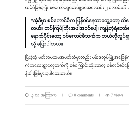
ထပ်မံဖြစ်ခဲ့ပြီး စစ်ကော်မရှင်တပ်ဖွဲ့၀င်အလောင်း ၂ လောင်း
“အဲ့ဒိီမှာ စစ်ကောင်စီက ပြန်၀င်နေတာတွေ့တော့ ထိတ
တယ်။ တပ်ကြပ်ကြီးအပါအ၀င်ပေါ့၊ ကျန်တဲ့ရဲဘော်
နောက်ပိုင်းတော့ စစ်ကောင်စီဘက်က ဘယ်လိုလှုပ်ရ
လို့ ပြောပါတယ်။
ပြီးခဲ့တဲ့ မတ်လပထမအပတ်ထဲမှာလည်း ပိန်းဇလုပ်မြို့အခြေစို
ကံကလေးရွာတွေဘက်ကို စစ်ကြောင်းထိုးလာတဲ့ စစ်တပ်စစ်ကြောင
နီးပါးဖြစ်ပွားခဲ့ပါသေးတယ်။
၃ လ အကြာက
0 comments
7 views