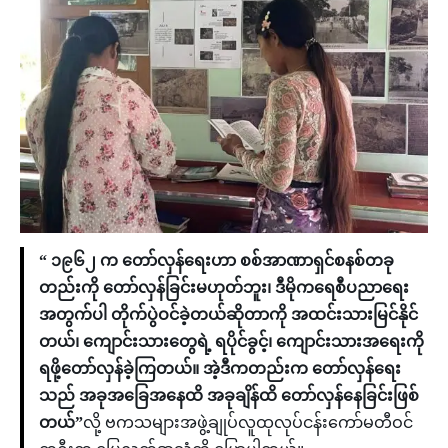
“ ၁၉၆၂ က တော်လှန်ရေးဟာ စစ်အာဏာရှင်စနစ်တခု
တည်းကို တော်လှန်ခြင်းမဟုတ်ဘူး၊ ဒီမိုကရေစီပညာရေး
အတွက်ပါ တိုက်ပွဲဝင်ခဲ့တယ်ဆိုတာကို အထင်းသားမြင်နိုင်
တယ်၊ ကျောင်းသားတွေရဲ့ ရပိုင်ခွင့်၊ ကျောင်းသားအရေးကို
ရဖို့တော်လှန်ခဲ့ကြတယ်။ အဲ့ဒီကတည်းက တော်လှန်ရေး
သည် အခုအခြေအနေထိ အခုချိန်ထိ တော်လှန်နေခြင်းဖြစ်
တယ်”
လို့ ဗကသများအဖွဲ့ချုပ်လူထုလုပ်ငန်းကော်မတီဝင်