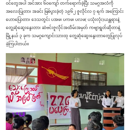
ဝင်တွေအပါ အင်အား ၆၀ကျော် တက်ရောက်ခဲ့ပြီး သမဂ္ဂအလံကို
အလေးပြုတာ၊ အခင်း ဖြစ်ပွားခဲ့တဲ့ ၁၉၆၂ ဇူလိုင်လ ၇ ရက် အကြောင်း
ဟောပြောတာ၊ ဒေသတွင်း ပအဖ၊ ပကဖ၊ ပလဖ( ပသုံးလုံး)ယန္တရားနဲ့
တွေ့ဆုံဆွေးနွေးတာ၊ ဆဲဗင်းဇူလိုင်အထိမ်းအမှတ် ကဗျာရွတ်ဆိုတာနဲ့
မြို့နယ် ၃ ခုက သမဂ္ဂကျောင်းသားထု တွေ့ဆုံဆွေးနွေးတာတွေပြုလုပ်
ခဲ့ကြပါတယ်။