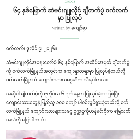
သတင်း
⁨⁩ ⁨၆၄ နှစ်မြောက် ဆဲဗင်းဂျူလိုင် ချီတက်ပွဲ ဝက်လက်
မှာ ပြုလုပ်
written by
ကျော်စွာ
ဝက်လက်၊ ဇူလိုင် ၇၊ ၂၀၂၆။
ဆဲဗင်းဂျူလိုင်အရေးတော်ပုံ ၆၄ နှစ်မြောက် အထိမ်းအမှတ် ချီတက်ပွဲ
ကို ဝက်လက်မြို့နယ်အတွင်းက ကျေးရွာတရွာမှာ ပြုလုပ်ခဲ့တယ်လို့
ဝက်လက်မြို့နယ် ကျောင်းသားသမဂ္ဂဆီက သိရပါတယ်။
အဆိုပါ ချီတက်ပွဲကို ဇူလိုင်လ ၆ ရက်နေ့က ပြုလုပ်ခဲ့တာဖြစ်ပြီး
ကျောင်းသားတွေနဲ့ ပြည်သူ ၁၀၀ ကျော် ပါဝင်လှုပ်ရှားခဲ့တယ်လို့ ဝက်
လက်မြို့နယ် ကျောင်းသားများသမဂ္ဂ ဥက္ကဌကိုဟန်မင်းစိုးက မြေလတ်
အသံကို ပြောပါတယ်။