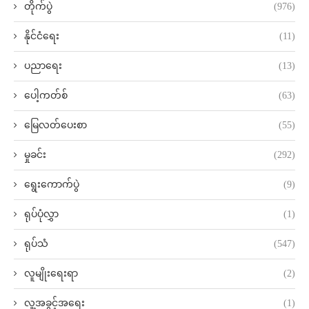
တိုက်ပွဲ
(976)
နိုင်ငံရေး
(11)
ပညာရေး
(13)
ပေါ့ကတ်စ်
(63)
မြေလတ်ပေးစာ
(55)
မှုခင်း
(292)
ရွေးကောက်ပွဲ
(9)
ရုပ်ပုံလွှာ
(1)
ရုပ်သံ
(547)
လူမျိုးရေးရာ
(2)
လူ့အခွင့်အရေး
(1)