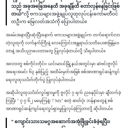
သည် အခုအခြေအနေထိ အခုချိန်ထိ တော်လှန်နေခြင်းဖြစ်
တယ်”
လို့ ဗကသများအဖွဲ့ချုပ်လူထုလုပ်ငန်းကော်မတီဝင်
တဦးက မြေလတ်အသံကို ပြောပါတယ်။
အခမ်းအနားပြီးဆုံးပြီးနောက် ဗကသများအဖွဲ့ချုပ်က တက်ရောက်လာ
တဲ့လူထုကို လက်နက်ကြီးနဲ့ လေကြောင်းအန္တရာယ်သတိပေးစာဖြန့်ဝေ
တာနဲ့ အသိပညာပေးတာတွေ ပြုလုပ်ခဲ့တယ်လို့ သိရပါတယ်။
အလားတူ စစ်ကိုင်းတိုင်း၊ ယင်းမာပင်မြို့နယ်အတွင်းမှာ ဆဲဗင်းဇူလိုင်
အရေးအခင်း ၆၃ နှစ်ပြည့် အထိမ်းမှတ်အဖြစ် စစ်အာဏာရှင်ဆန့်ကျင်
ရေးလူထုသပိတ်တိုက်ပွဲ ပြုလုပ်ခဲ့ပါတယ်။
အဆိုပါလူထုသပိတ်လှုပ်ရှားမှုကို ဇူလိုင် ၇ ရက် ညနေပိုင်းမှာ ချီတက်ခဲ့
ကြပြီး “ ၇.၇.၆၂ မမေ့ကြနဲ့၊ 7 July” စတဲ့ ဓာတ်ပုံ၊ ဘန်နာတွေနဲ့ စစ်
အာဏာရှင်ဆန့်ကျင်ရေးလှုပ်ရှားမှုပြုလုပ်ခဲ့ကြတာလို့ ဆိုပါတယ်။
” ကျောင်းသားသမဂ္ဂအဆောက်အအုံဖြိုခွင်းခံခဲ့ရပြီး၊