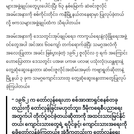
များအဖွဲ့ချုပ်)တွေပူးပေါင်းပြီး ၆၃ နှစ်မြောက် ဆဲဗင်းဇူလိုင်
အခမ်းအနားကို စစ်ကိုင်းတိုင်း၊ ကနီမြို့နယ်တနေရာမှာ ပြုလုပ်ခဲ့တယ်
လို့ ဗကသများအဖွဲ့ချုပ်ထံက သိရပါတယ်။
အခမ်းအနားကို ဒေသတွင်းအုပ်ချုပ်ရေး၊ ကာကွယ်ရေးနဲ့လုံခြုံရေးအဖွဲ့
ဝင်တွေအပါ အင်အား ၆၀ကျော် တက်ရောက်ခဲ့ပြီး သမဂ္ဂအလံကို
အလေးပြုတာ၊ အခင်း ဖြစ်ပွားခဲ့တဲ့ ၁၉၆၂ ဇူလိုင်လ ၇ ရက် အကြောင်း
ဟောပြောတာ၊ ဒေသတွင်း ပအဖ၊ ပကဖ၊ ပလဖ( ပသုံးလုံး)ယန္တရားနဲ့
တွေ့ဆုံဆွေးနွေးတာ၊ ဆဲဗင်းဇူလိုင်အထိမ်းအမှတ် ကဗျာရွတ်ဆိုတာနဲ့
မြို့နယ် ၃ ခုက သမဂ္ဂကျောင်းသားထု တွေ့ဆုံဆွေးနွေးတာတွေပြုလုပ်
ခဲ့ကြပါတယ်။
“ ၁၉၆၂ က တော်လှန်ရေးဟာ စစ်အာဏာရှင်စနစ်တခု
တည်းကို တော်လှန်ခြင်းမဟုတ်ဘူး၊ ဒီမိုကရေစီပညာရေး
အတွက်ပါ တိုက်ပွဲဝင်ခဲ့တယ်ဆိုတာကို အထင်းသားမြင်နိုင်
တယ်၊ ကျောင်းသားတွေရဲ့ ရပိုင်ခွင့်၊ ကျောင်းသားအရေးကို
ရဖို့တော်လှန်ခဲ့ကြတယ်။ အဲ့ဒီကတည်းက တော်လှန်ရေး