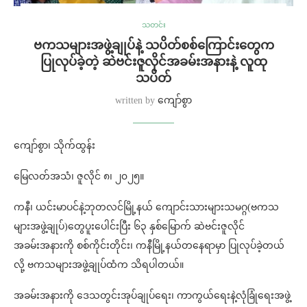
သတင်း
ဗကသများအဖွဲ့ချုပ်နဲ့ သပိတ်စစ်ကြောင်းတွေက
ပြုလုပ်ခဲ့တဲ့ ဆဲဗင်းဇူလိုင်အခမ်းအနားနဲ့ လူထု
သပိတ်
written by
ကျော်စွာ
ကျော်စွာ၊ သိုက်ထွန်း
မြေလတ်အသံ၊ ဇူလိုင် ၈၊ ၂၀၂၅။
ကနီ၊ ယင်းမာပင်နဲ့ဘုတလင်မြို့နယ် ကျောင်းသားများသမဂ္ဂ(ဗကသ
များအဖွဲ့ချုပ်)တွေပူးပေါင်းပြီး ၆၃ နှစ်မြောက် ဆဲဗင်းဇူလိုင်
အခမ်းအနားကို စစ်ကိုင်းတိုင်း၊ ကနီမြို့နယ်တနေရာမှာ ပြုလုပ်ခဲ့တယ်
လို့ ဗကသများအဖွဲ့ချုပ်ထံက သိရပါတယ်။
အခမ်းအနားကို ဒေသတွင်းအုပ်ချုပ်ရေး၊ ကာကွယ်ရေးနဲ့လုံခြုံရေးအဖွဲ့