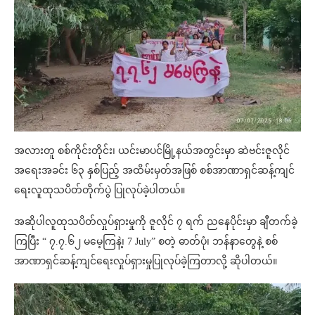
အလားတူ စစ်ကိုင်းတိုင်း၊ ယင်းမာပင်မြို့နယ်အတွင်းမှာ ဆဲဗင်းဇူလိုင်
အရေးအခင်း ၆၃ နှစ်ပြည့် အထိမ်းမှတ်အဖြစ် စစ်အာဏာရှင်ဆန့်ကျင်
ရေးလူထုသပိတ်တိုက်ပွဲ ပြုလုပ်ခဲ့ပါတယ်။
အဆိုပါလူထုသပိတ်လှုပ်ရှားမှုကို ဇူလိုင် ၇ ရက် ညနေပိုင်းမှာ ချီတက်ခဲ့
ကြပြီး “ ၇.၇.၆၂ မမေ့ကြနဲ့၊ 7 July” စတဲ့ ဓာတ်ပုံ၊ ဘန်နာတွေနဲ့ စစ်
အာဏာရှင်ဆန့်ကျင်ရေးလှုပ်ရှားမှုပြုလုပ်ခဲ့ကြတာလို့ ဆိုပါတယ်။