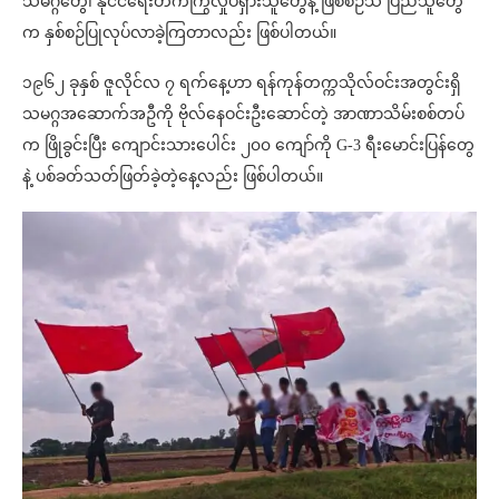
သမဂ္ဂတွေ၊ နိုင်ငံရေးတက်ကြွလှုပ်ရှားသူတွေနဲ့ ဖြစ်စဉ်သိ ပြည်သူတွေ
က နှစ်စဉ်ပြုလုပ်လာခဲ့ကြတာလည်း ဖြစ်ပါတယ်။
၁၉၆၂ ခုနှစ် ဇူလိုင်လ ၇ ရက်နေ့ဟာ ရန်ကုန်တက္ကသိုလ်ဝင်းအတွင်းရှိ
သမဂ္ဂအဆောက်အဦကို ဗိုလ်နေဝင်းဦးဆောင်တဲ့ အာဏာသိမ်းစစ်တပ်
က ဖြိုခွင်းပြီး ကျောင်းသားပေါင်း ၂၀၀ ကျော်ကို G-3 ရီးမောင်းပြန်တွေ
နဲ့ ပစ်ခတ်သတ်ဖြတ်ခဲ့တဲ့နေ့လည်း ဖြစ်ပါတယ်။