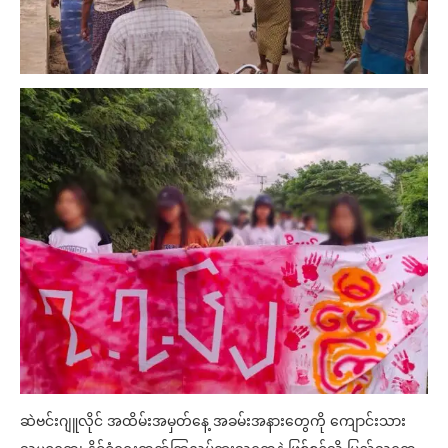
ဆဲဗင်းဂျူလိုင် အထိမ်းအမှတ်နေ့ အခမ်းအနားတွေကို ကျောင်းသား