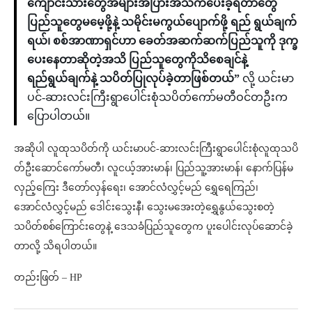
ကျောင်းသားတွေအများအပြားအသက်ပေးခဲ့ရတာတွေ
ပြည်သူတွေမမေ့ဖို့နဲ့ သမိုင်းမကွယ်ပျောက်ဖို့ ရည် ရွယ်ချက်
ရယ်၊ စစ်အာဏာရှင်ဟာ ခေတ်အဆက်ဆက်ပြည်သူကို ဒုက္ခ
ပေးနေတာဆိုတဲ့အသိ ပြည်သူတွေကိုသိစေချင်နဲ့
ရည်ရွယ်ချက်နဲ့ သပိတ်ပြုလုပ်ခဲ့တာဖြစ်တယ်”
လို့ ယင်းမာ
ပင်-ဆားလင်းကြီးရွာပေါင်းစုံသပိတ်ကော်မတီဝင်တဦးက
ပြောပါတယ်။
အဆိုပါ လူထုသပိတ်ကို ယင်းမာပင်-ဆားလင်းကြီးရွာပေါင်းစုံလူထုသပိ
တ်ဦးဆောင်ကော်မတီ၊ လူငယ့်အားမာန်၊ ပြည်သူ့အားမာန်၊ နောက်ပြန်မ
လှည့်ကြေး ဒီတော်လှန်ရေး၊ အောင်လံလွှင့်မည် ရွှေရေကြည်၊
အောင်လံလွှင့်မည် ဒေါင်းသွေးနီ၊ သွေးမအေးတဲ့ရွှေနွယ်သွေးစတဲ့
သပိတ်စစ်ကြောင်းတွေနဲ့ ဒေသခံပြည်သူတွေက ပူးပေါင်းလုပ်ဆောင်ခဲ့
တာလို့ သိရပါတယ်။
တည်းဖြတ် – HP