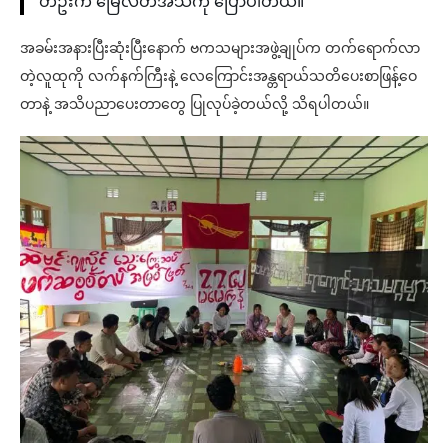
တဦးက မြေလတ်အသံကို ပြောပါတယ်။
အခမ်းအနားပြီးဆုံးပြီးနောက် ဗကသများအဖွဲ့ချုပ်က တက်ရောက်လာ
တဲ့လူထုကို လက်နက်ကြီးနဲ့ လေကြောင်းအန္တရာယ်သတိပေးစာဖြန့်ဝေ
တာနဲ့ အသိပညာပေးတာတွေ ပြုလုပ်ခဲ့တယ်လို့ သိရပါတယ်။