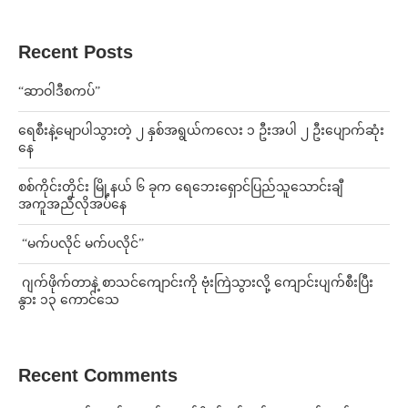
Recent Posts
“ဆာဝါဒီစကပ်”
ရေစီးနဲ့မျောပါသွားတဲ့ ၂ နှစ်အရွယ်ကလေး ၁ ဦးအပါ ၂ ဦးပျောက်ဆုံး
နေ
စစ်ကိုင်းတိုင်း မြို့နယ် ၆ ခုက ရေဘေးရှောင်ပြည်သူသောင်းချီ
အကူအညီလိုအပ်နေ
⁨ ⁨“မက်ပလိုင် မက်ပလိုင်”
⁨⁩ ⁨ဂျက်ဖိုက်တာနဲ့ စာသင်ကျောင်းကို ဗုံးကြဲသွားလို့ ကျောင်းပျက်စီးပြီး
နွား ၁၃ ကောင်သေ
Recent Comments