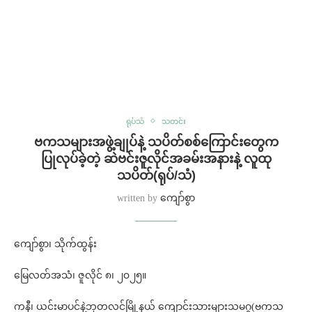
ရုပ်သံ
သတင်း
⁨ဗကသများအဖွဲ့ချုပ်နဲ့ သပိတ်စစ်ကြောင်းတွေက
ပြုလုပ်ခဲ့တဲ့ ဆဲဗင်းဇူလိုင်အခမ်းအနားနဲ့ လူထု
သပိတ်(ရုပ်/သံ)
written by
ကျော်စွာ
ကျော်စွာ၊ သိုက်ထွန်း
မြေလတ်အသံ၊ ဇူလိုင် ၈၊ ၂၀၂၅။
ကနီ၊ ယင်းမာပင်နဲ့ဘုတလင်မြို့နယ် ကျောင်းသားများသမဂ္ဂ(ဗကသ