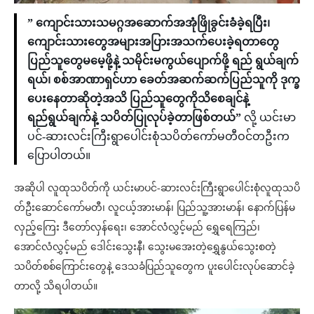
” ကျောင်းသားသမဂ္ဂအဆောက်အအုံဖြိုခွင်းခံခဲ့ရပြီး၊
ကျောင်းသားတွေအများအပြားအသက်ပေးခဲ့ရတာတွေ
ပြည်သူတွေမမေ့ဖို့နဲ့ သမိုင်းမကွယ်ပျောက်ဖို့ ရည် ရွယ်ချက်
ရယ်၊ စစ်အာဏာရှင်ဟာ ခေတ်အဆက်ဆက်ပြည်သူကို ဒုက္ခ
ပေးနေတာဆိုတဲ့အသိ ပြည်သူတွေကိုသိစေချင်နဲ့
ရည်ရွယ်ချက်နဲ့ သပိတ်ပြုလုပ်ခဲ့တာဖြစ်တယ်”
လို့ ယင်းမာ
ပင်-ဆားလင်းကြီးရွာပေါင်းစုံသပိတ်ကော်မတီဝင်တဦးက
ပြောပါတယ်။
အဆိုပါ လူထုသပိတ်ကို ယင်းမာပင်-ဆားလင်းကြီးရွာပေါင်းစုံလူထုသပိ
တ်ဦးဆောင်ကော်မတီ၊ လူငယ့်အားမာန်၊ ပြည်သူ့အားမာန်၊ နောက်ပြန်မ
လှည့်ကြေး ဒီတော်လှန်ရေး၊ အောင်လံလွှင့်မည် ရွှေရေကြည်၊
အောင်လံလွှင့်မည် ဒေါင်းသွေးနီ၊ သွေးမအေးတဲ့ရွှေနွယ်သွေးစတဲ့
သပိတ်စစ်ကြောင်းတွေနဲ့ ဒေသခံပြည်သူတွေက ပူးပေါင်းလုပ်ဆောင်ခဲ့
တာလို့ သိရပါတယ်။