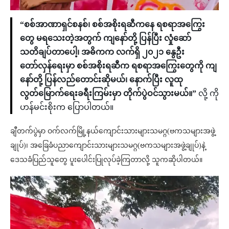
“စစ်အာဏာရှင်စနစ်၊ စစ်အစိုးရဆီကနေ ရစရာအကြွေး
တွေ မရသေးတဲ့အတွက် ကျနော်တို့ ပြန်ပြီး လှုံဆော်
သတိချပ်တာပေါ့၊ အဓိကက လက်ရှိ ၂၀၂၁ နွေဦး
တော်လှန်ရေးမှာ စစ်အစိုးရဆီက ရစရာအကြွေးတွေကို ကျ
နော်တို့ ပြန်လည်တောင်းဆိုမယ်၊ နောက်ပြီး လူထု
လွတ်မြောက်ရေးခရီးကြမ်းမှာ တိုက်ပွဲဝင်သွားမယ်။”
လို့ ကို
ဟန်မင်းစိုးက ပြောပါတယ်။
ချီတက်ပွဲမှာ ဝက်လက်မြို့နယ်ကျောင်းသားများသမဂ္ဂ(ဗကသများအဖွဲ့
ချုပ်)၊ အခြေခံပညာကျောင်းသားများသမဂ္ဂ(ဗကသများအဖွဲ့ချုပ်)နဲ့
ဒေသခံပြည်သူတွေ ပူးပေါင်းပြုလုပ်ခဲ့ကြတာလို့ သူကဆိုပါတယ်။