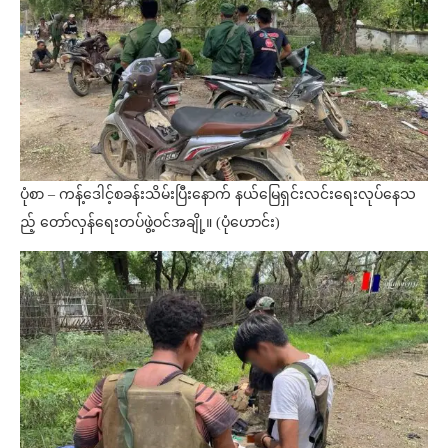
ပုံစာ – ကန့်ဒေါင့်စခန်းသိမ်းပြီးနောက် နယ်မြေရှင်းလင်းရေးလုပ်နေသ
ည့် တော်လှန်ရေးတပ်ဖွဲ့ဝင်အချို့။ (ပုံဟောင်း)