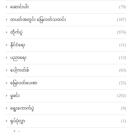
ဆောင်းပါး
(79)
တပတ်အတွင်း မြေလတ်သတင်း
(107)
တိုက်ပွဲ
(976)
နိုင်ငံရေး
(11)
ပညာရေး
(13)
ပေါ့ကတ်စ်
(63)
မြေလတ်ပေးစာ
(55)
မှုခင်း
(292)
ရွေးကောက်ပွဲ
(9)
ရုပ်ပုံလွှာ
(1)