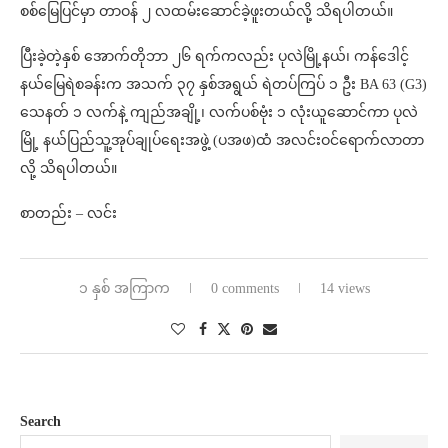
စစ်မြေပြင်မှာ တာဝန် ၂ လထမ်းဆောင်ခဲ့ဖူးတယ်လို့ သိရပါတယ်။
ပြီးခဲ့တဲ့နှစ် အောက်တိုဘာ ၂၆ ရက်ကလည်း ပုလဲမြို့နယ်၊ ကန်ဒေါင့်
နယ်မြေရဲစခန်းက အသက် ၃၇ နှစ်အရွယ် ရဲတပ်ကြပ် ၁ ဦး BA 63 (G3)
သေနတ် ၁ လက်နဲ့ ကျည်အချို့၊ လက်ပစ်ဗုံး ၁ လုံးယူဆောင်ကာ ပုလဲ
မြို့ နယ်ပြည်သူ့အုပ်ချုပ်ရေးအဖွဲ့ (ပအဖ)ထံ အလင်းဝင်ရောက်လာတာ
လို့ သိရပါတယ်။
စာတည်း – လင်း
၁ နှစ် အကြာက
0 comments
14 views
Search