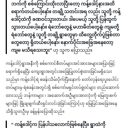
ဘက်ကို စစ်ကြောင်းထိုးလာပြီးတော့ ကန့်ဒေါင့်နားအထိ
ရောက်တယ်ပေါ့နော်။ တချို့သတင်းအရ လည်း သူတို့ ကန့်
ဒေါင့်ထဲကို ခဏဝင်သွားတယ်၊ ဒါပေမယ့် သူတို့ ပြန်ထွက်
သွားတယ်ပေါ့နော်။ ရဲဘော်တွေနဲ့ မဟာမိတ်တွေနဲ့၊ ကျမတို့
ရဲဘော်တွေနဲ့ သူတို့ တချို့ရွာတွေမှာ ထိတွေ့တိုက်ပွဲဖြစ်တာ
တွေတော့ ရှိတယ်ပေါ့နော်၊ နောက်ပိုင်းအခြေအနေတော့
ကျမ မသိရသေးဘူး”
ဟု သူက ပြောသည်။
ကန့်ဒေါင့်ရွာအနီးကို စစ်ကောင်စီတပ်များအင်အားအများအပြားဖြင့်
ရောက်ရှိနေပြီး ကျေးရွာအတွင်းအခြေပြုတပ်စွဲထားခြင်းမရှိသေး
သည်မှာ ကန့်ဒေါင့်ရဲ စခန်းသိမ်းပိုက်ပြီးနောက် တော်လှန်ရေးပူးပေါင်း
တပ်များမှ ရဲစခန်းအတွင်းရှိ စစ်ကော်မရှင်တပ်ဖွဲ့ဝင်များ တည်ဆောက်
ထားသည့် ဘန်ကာများ ၊ အဆောက်အဦများအားလုံးကို မြေတူးစက်
များဖြင့် ဖြိုချဖျက်ဆီးရှင်းလင်းခဲ့ခြင်းကြောင့်ဟု မြေပြင်အခြေအနေ
သိရှိသူတဦးမှ ခန့်မှန်းပြောဆိုသည်။
“ ကန့်ဒေါင့်က ပြန်ပါသလောက်ဖြစ်နေပြီ။ ရွာထဲကို