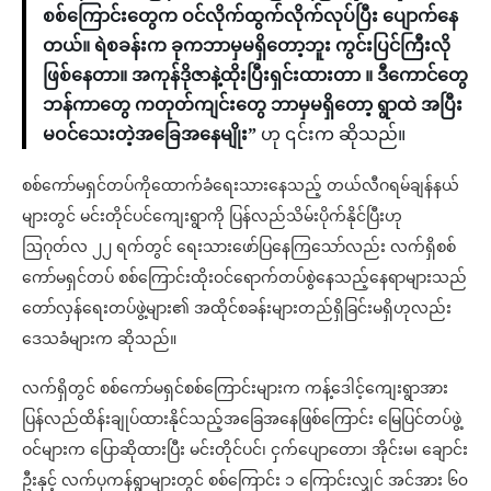
စစ်ကြောင်းတွေက ဝင်လိုက်ထွက်လိုက်လုပ်ပြီး ပျောက်နေ
တယ်။ ရဲစခန်းက ခုကဘာမှမရှိတော့ဘူး ကွင်းပြင်ကြီးလို
ဖြစ်နေတာ။ အကုန်ဒိုဇာနဲ့ထိုးပြီးရှင်းထားတာ ။ ဒီကောင်တွေ
ဘန်ကာတွေ ကတုတ်ကျင်းတွေ ဘာမှမရှိတော့ ရွာထဲ အပြီး
မဝင်သေးတဲ့အခြေအနေမျိုး”
ဟု ၎င်းက ဆိုသည်။
စစ်ကော်မရှင်တပ်ကိုထောက်ခံရေးသားနေသည့် တယ်လီဂရမ်ချန်နယ်
များတွင် မင်းတိုင်ပင်ကျေးရွာကို ပြန်လည်သိမ်းပိုက်နိုင်ပြီးဟု
ဩဂုတ်လ ၂၂ ရက်တွင် ရေးသားဖော်ပြနေကြသော်လည်း လက်ရှိစစ်
ကော်မရှင်တပ် စစ်ကြောင်းထိုးဝင်ရောက်တပ်စွဲနေသည့်နေရာများသည်
တော်လှန်ရေးတပ်ဖွဲ့များ၏ အထိုင်စခန်းများတည်ရှိခြင်းမရှိဟုလည်း
ဒေသခံများက ဆိုသည်။
လက်ရှိတွင် စစ်ကော်မရှင်စစ်ကြောင်းများက ကန့်ဒေါင့်ကျေးရွာအား
ပြန်လည်ထိန်းချုပ်ထားနိုင်သည့်အခြေအနေဖြစ်ကြောင်း မြေပြင်တပ်ဖွဲ့
ဝင်များက ပြောဆိုထားပြီး မင်းတိုင်ပင်၊ ငှက်ပျောတော၊ အိုင်းမ၊ ချောင်း
ဦးနှင့် လက်ပုကန်ရွာများတွင် စစ်ကြောင်း ၁ ကြောင်းလျှင် အင်အား ၆၀