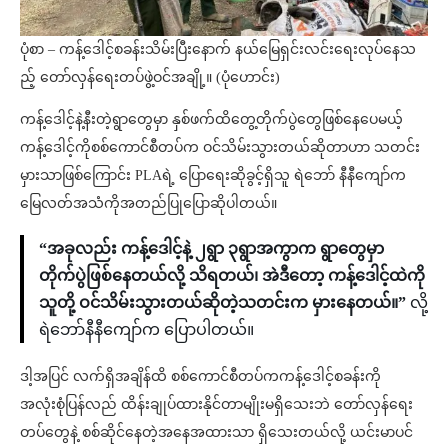
ပုံစာ – ကန့်ဒေါင့်စခန်းသိမ်းပြီးနောက် နယ်မြေရှင်းလင်းရေးလုပ်နေသ
ည့် တော်လှန်ရေးတပ်ဖွဲ့ဝင်အချို့။ (ပုံဟောင်း)
ကန့်ဒေါင့်နဲ့နီးတဲ့ရွာတွေမှာ နှစ်ဖက်ထိတွေ့တိုက်ပွဲတွေဖြစ်နေပေမယ့်
ကန့်ဒေါင့်ကိုစစ်ကောင်စီတပ်က ဝင်သိမ်းသွားတယ်ဆိုတာဟာ သတင်း
မှားသာဖြစ်ကြောင်း PLAရဲ့ ပြောရေးဆိုခွင့်ရှိသူ ရဲဘော် နီနီကျော်က
မြေလတ်အသံကိုအတည်ပြုပြောဆိုပါတယ်။
“အခုလည်း ကန့်ဒေါင့်နဲ့ ၂ရွာ ၃ရွာအကွာက ရွာတွေမှာ
တိုက်ပွဲဖြစ်နေတယ်လို့ သိရတယ်၊ အဲဒီတော့ ကန့်ဒေါင့်ထဲကို
သူတို့ ဝင်သိမ်းသွားတယ်ဆိုတဲ့သတင်းက မှားနေတယ်။”
လို့
ရဲဘော်နီနီကျော်က ပြောပါတယ်။
ဒါ့အပြင် လက်ရှိအချိန်ထိ စစ်ကောင်စီတပ်ကကန့်ဒေါင့်စခန်းကို
အလုံးစုံပြန်လည် ထိန်းချုပ်ထားနိုင်တာမျိုးမရှိသေးဘဲ တော်လှန်ရေး
တပ်တွေနဲ့ စစ်ဆိုင်နေတဲ့အနေအထားသာ ရှိသေးတယ်လို့ ယင်းမာပင်