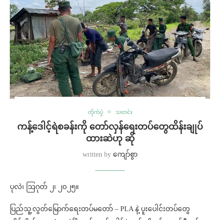
တိုက်ပွဲ
သတင်း
ကန့်ဒေါင့်ရဲစခန်းကို တော်လှန်ရေးတပ်တွေထိန်းချုပ်
ထားဆဲဟု ဆို
written by
ကျော်စွာ
ပုလဲ၊ ဩဂုတ် ၂၊ ၂၀၂၅။
ပြည်သူ့လွတ်မြောက်ရေးတပ်မတော် – PLA နဲ့ ပူးပေါင်းတပ်တွေ