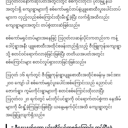
ဩဂုတ်လနောက်ဆုံးပတ်အတွင်းတွင် စစ်ကိုင်းတိုင်း၊ ပုလဲမြို့နယ်
အတွင်းရှိ ကျေးရွာများကို စစ်ကော်မရှင်တပ်နဲ့ပျူစောထီးပူးပေါင်းတပ်
များက လှည့်လည်စစ်ကြောင်းထိုးမီးရှို့ခဲ့ပြီး လက်ရှိအထိလည်း
ကျေးရွာများအတွင်း တပ်စွဲထားဆဲဖြစ်သည်။
စစ်ကော်မရှင်တပ်များအနေဖြင့် ဩဂုတ်လဆန်းပိုင်းကတည်းက ကန့်
ဒေါင့်ရွာအနီး ပျူစောထီးအထိုင်စခန်းတည်ရှိသည့် ဇီးဖြူကုန်းကျေးရွာ
သို့ စတင်ဝင်ရောက်လာခဲ့ခြင်းဖြစ်ပြီး တတိယအပတ်အတွင်း
စစ်ကြောင်းများ စတင်လှုပ်ရှားလာခြင်းဖြစ်သည်။
ဩဂုတ် ၁၆ ရက်တွင် ဇီးဖြူကုန်းရွာပျူစောထီးအထိုင်စခန်းမှ အင်အား
၂၀၀ ကျော် ပါ စစ်ကော်မရှင်ပူးပေါင်းစစ်ကြောင်းသည် ညောင်ပင်
ဇောက်ရွာ၊ ကွမ်းကိုင်းရွာများကို စတင်စစ်ကြောင်းထိုးလာပြီး
ဩဂုတ်လ ၂၀ ရက်တွင် မင်းတိုင်ပင်ရွာကို ဝင်ရောက်တပ်စွဲကာ နေအိမ်
များကို မီးရှို့ခဲ့ကြခြင်းဖြစ်ပြီး ယနေ့မနက်ပိုင်းအထိ ကျေးရွာတွင်း
အခြေပြုလျက်ရှိသည်။
” ဒီနေ့မနက်တော့ မင်းတိုင်ပင်ကစစ်ကြောင်း ထပ်ပြီးခွဲ