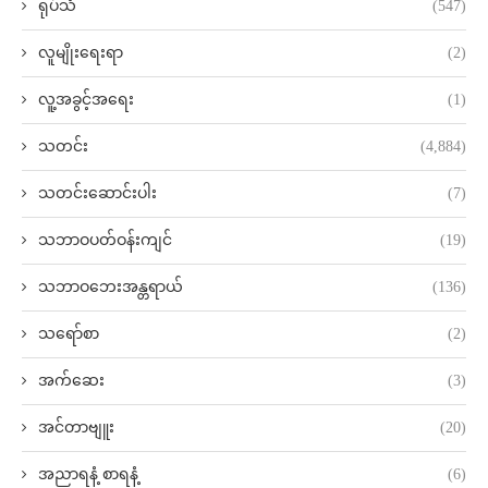
ရုပ်သံ
(547)
လူမျိုးရေးရာ
(2)
လူ့အခွင့်အရေး
(1)
သတင်း
(4,884)
သတင်းဆောင်းပါး
(7)
သဘာဝပတ်ဝန်းကျင်
(19)
သဘာဝဘေးအန္တရာယ်
(136)
သရော်စာ
(2)
အက်ဆေး
(3)
အင်တာဗျူး
(20)
အညာရနံ့ စာရနံ့
(6)