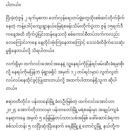
ပါတယ်။
ပြီးခဲ့တဲ့ဇွန် ၂ ရက်မှစကာ တော်လှန်ရေးတပ်ဖွဲ့တွေထိုးစစ်ဆင်တိုက်ခိုက်
နေတဲ့ ကန့်ဒေါင့်ကျေးရွာနယ်မြေရဲစခန်းသိမ်းတိုက်ပွဲဟာ ဇွန် ၁၅ရက်ဒီ
ကနေ့အထိ တိုက်ပွဲပြင်းထန်နေသလို စစ်ကောင်စီတပ်ဘက်ကလည်း
လေကြောင်းကနေ နေ့တိုင်းဗုံးကြဲနေတာကြောင့် ဒေသခံထိခိုက်သေဆုံး
မှုရှိနေတယ်လို့ သိရပါတယ်။
လက်ရှိမှာ ထက်လင်းအောင်အနေနဲ့ သူ့နေရပ်ကိုပြန်ရင်ဖမ်းဆီးခံရမှာစိုး
လို့ နေရပ်ကိုမပြန်ဘဲ မုံရွာခရိုင် အမှတ် ၁၂ တပ်ရင်းမှာပဲ လွတ်လွတ်
လပ်လပ်နေထိုင်ခွင့်ပြုထားတယ်လို့ အထက်ပါတာဝန်ရှိသူက ဆိုပါ
တယ်။
ဧရာ၀တီတိုင်း၊ ပန်းတနော်မြို့ခံတဦးဖြစ်တဲ့ ထက်လင်းအောင်ဟာ
၂၀၂၄ အောက်တိုဘာလမှာ ပန်းတတော်မြို့မရဲစခန်းမှာ အချုပ်ကျခံ
နေရာကနေ အမှတ် ၅ ခြေမြန်တပ်သားသစ်အဖြစ် ခေါ်ဆောင်ခံရကာ
စစ်သင်တန်း ၅ လပြီးဆုံးပြီးနောက် ရေနီမြို့နဲ့ တောင်ငူမြို့ နယ်တို့က