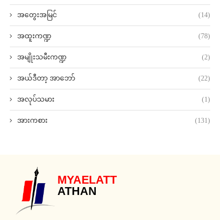
အတွေးအမြင်
(14)
အထူးကဏ္ဍ
(78)
အမျိုးသမီးကဏ္ဍ
(2)
အယ်ဒီတာ့ အာဘော်
(22)
အလုပ်သမား
(1)
အားကစား
(131)
MYAELATT
ATHAN