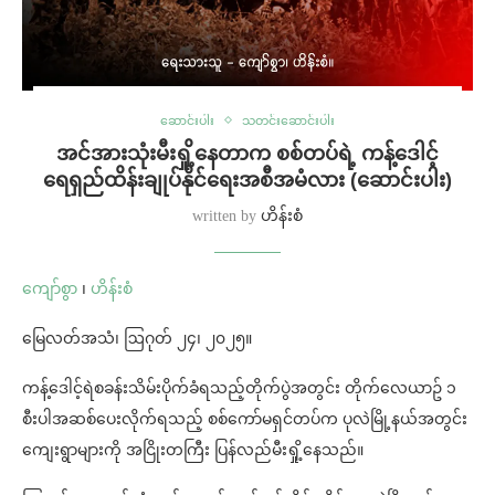
ဆောင်းပါး
သတင်းဆောင်းပါး
အင်အားသုံးမီးရှို့နေတာက စစ်တပ်ရဲ့ ကန့်ဒေါင့်
ရေရှည်ထိန်းချုပ်နိုင်ရေးအစီအမံလား (ဆောင်းပါး)
written by
ဟိန်းစံ
ကျော်စွာ
၊
ဟိန်းစံ
မြေလတ်အသံ၊ ဩဂုတ် ၂၄၊ ၂၀၂၅။
ကန့်ဒေါင့်ရဲစခန်းသိမ်းပိုက်ခံရသည့်တိုက်ပွဲအတွင်း တိုက်လေယာဥ် ၁
စီးပါအဆစ်ပေးလိုက်ရသည့် စစ်ကော်မရှင်တပ်က ပုလဲမြို့နယ်အတွင်း
ကျေးရွာများကို အငြိုးတကြီး ပြန်လည်မီးရှို့နေသည်။