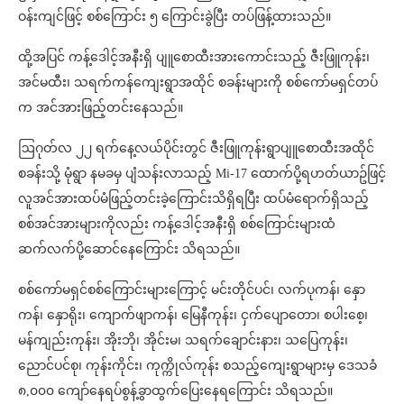
ဝန်းကျင်ဖြင့် စစ်ကြောင်း ၅ ကြောင်းခွဲပြီး တပ်ဖြန့်ထားသည်။
ထို့အပြင် ကန့်ဒေါင့်အနီးရှိ ပျူစောထီးအားကောင်းသည့် ဇီးဖြူကုန်း၊
အင်မထီး၊ သရက်ကန်ကျေးရွာအထိုင် စခန်းများကို စစ်ကော်မရှင်တပ်
က အင်အားဖြည့်တင်းနေသည်။
ဩဂုတ်လ ၂၂ ရက်နေ့လယ်ပိုင်းတွင် ဇီးဖြူကုန်းရွာပျူစောထီးအထိုင်
စခန်းသို့ မုံရွာ နမခမှ ပျံသန်းလာသည့် Mi-17 ထောက်ပို့ရဟတ်ယာဥ်ဖြင့်
လူအင်အားထပ်မံဖြည့်တင်းခဲ့ကြောင်းသိရှိရပြီး ထပ်မံရောက်ရှိသည့်
စစ်အင်အားများကိုလည်း ကန့်ဒေါင့်အနီးရှိ စစ်ကြောင်းများထံ
ဆက်လက်ပို့ဆောင်နေကြောင်း သိရသည်။
စစ်ကော်မရှင်စစ်ကြောင်းများကြောင့် မင်းတိုင်ပင်၊ လက်ပုကန်၊ နှော
ကန်၊ နှောရိုး၊ ကျောက်ဖျာကန်၊ မြေနီကုန်း၊ ငှက်ပျောတော၊ စပါးစေ့၊
မန်ကျည်းကုန်း၊ အိုးဘို၊ အိုင်းမ၊ သရက်ချောင်းနား၊ သပြေကုန်း၊
ညောင်ပင်စု၊ ကုန်းကိုင်း၊ ကုက္ကိုလ်ကုန်း စသည့်ကျေးရွာများမှ ဒေသခံ
၈,၀၀၀ ကျော်နေရပ်စွန့်ခွာထွက်ပြေးနေရကြောင်း သိရသည်။