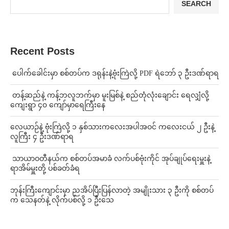
SEARCH
Recent Posts
⁩ ⁨ပေါက်ခေါင်းမှာ စစ်တပ်က ဒရုန်းနဲ့ဗုံးကြဲလို့ PDF ရဲဘော် ၃ ဦးဒဏ်ရာရ
⁩ ⁨တန့်ဆည်နဲ့ ကန့်ဘလူဘက်မှာ မူးမြစ်နဲ့ စည်တုံလုံးချောင်း ရေလျှံလို့
ကျေးရွာ ၄၀ ကျော်မှာရေကြီးနေ
⁨လေယာဉ်နဲ့ ဗုံးကြဲလို့ ၁ နှစ်သားကလေးအပါအဝင် ကလေးငယ် ၂ ဦးနဲ့
လူကြီး ၄ ဦးဒဏ်ရာရ
⁩ ⁨သာယာဝတီနယ်က စစ်တပ်အမာခံ လက်ပစ်ဗုံးကိုင် အုပ်ချုပ်ရေးမှူးနဲ့
ရာအိမ်မှူးတို့ ပစ်ခတ်ခံရ
ဘုန်းကြီးကျောင်းမှာ ညအိပ်ပြီးပြန်လာတဲ့ အမျိုးသား ၃ ဦးကို စစ်တပ်
က သေနတ်နဲ့ လိုက်ပစ်လို့ ၁ ဦးသေ