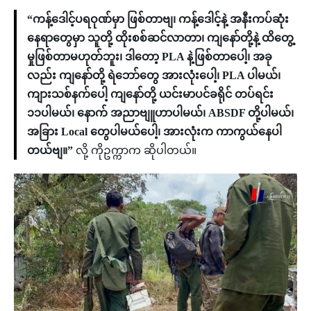
“ကန့်ဒေါင့်ပရဝုဏ်မှာ ဖြစ်တာဗျ၊ ကန့်ဒေါင့်နဲ့ အနီးကပ်ဆုံး
နေရာတွေမှာ သူတို့ ထိုးစစ်ဆင်လာတာ၊ ကျနော်တို့နဲ့ ထိတွေ့
မှုဖြစ်တာမဟုတ်ဘူး၊ ဒါတော့ PLA နဲ့ဖြစ်တာပေါ့၊ အခု
လည်း ကျနော်တို့ ရဲဘော်တွေ အားလုံးပေါ့၊ PLA ပါမယ်၊
ကျားသစ်နက်ပေါ့ ကျနော်တို့ ယင်းမာပင်ခရိုင် တပ်ရင်း
၁၁ပါမယ်၊ နောက် အညာဗျူဟာပါမယ်၊ ABSDF တို့ပါမယ်၊
အခြား Local တွေပါမယ်ပေါ့၊ အားလုံးက ကာကွယ်နေပါ
တယ်ဗျ။”
လို့ ကိုဥက္ကာက ဆိုပါတယ်။