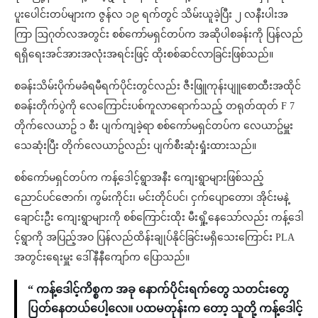
ပူးပေါင်းတပ်များက ဇွန်လ ၁၉ ရက်တွင် သိမ်းယူခဲ့ပြီး ၂ လနီးပါးအ
ကြာ ဩဂုတ်လအတွင်း စစ်ကော်မရှင်တပ်က အဆိုပါစခန်းကို ပြန်လည်
ရရှိရေးအင်အားအလုံးအရင်းဖြင့် ထိုးစစ်ဆင်လာခြင်းဖြစ်သည်။
စခန်းသိမ်းပိုက်မခံရမီရက်ပိုင်းတွင်လည်း ဇီးဖြူကုန်းပျူစောထီးအထိုင်
စခန်းတိုက်ပွဲကို လေကြောင်းပစ်ကူလာရောက်သည့် တရုတ်ထုတ် F 7
တိုက်လေယာဥ် ၁ စီး ပျက်ကျခဲ့ရာ စစ်ကော်မရှင်တပ်က လေယာဥ်မှူး
သေဆုံးပြီး တိုက်လေယာဥ်လည်း ပျက်စီးဆုံးရှုံးထားသည်။
စစ်ကော်မရှင်တပ်က ကန့်ဒေါင့်ရွာအနီး ကျေးရွာများဖြစ်သည့်
ညောင်ပင်ဇောက်၊ ကွမ်းကိုင်း၊ မင်းတိုင်ပင်၊ ငှက်ပျောတော၊ အိုင်းမနဲ့
ချောင်းဦး ကျေးရွာများကို စစ်ကြောင်းထိုး မီးရှို့နေသော်လည်း ကန့်ဒေါ
င့်ရွာကို အပြည့်အဝ ပြန်လည်ထိန်းချုပ်နိုင်ခြင်းမရှိသေးကြောင်း PLA
အတွင်းရေးမှူး ဒေါ်နီနီကျော်က ပြောသည်။
“ ကန့်ဒေါင့်ကိစ္စက အခု နောက်ပိုင်းရက်တွေ သတင်းတွေ
ပြတ်နေတယ်ပေါ့လေ။ ပထမတုန်းက တော့ သူတို့ ကန့်ဒေါင့်