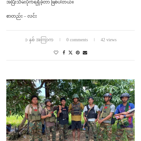
အပြီးသိမ်းပိုက်ရရှိခဲ့တာ ဖြစ်ပါတယ်။
စာတည်း – လင်း
၁ နှစ် အကြာက
0 comments
42 views