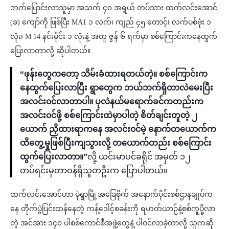
ဘက်ပြောင်းလာသူမှာ အသက် ၄၀ အရွယ် တပ်သား ထက်လင်းအောင်
(ခ) ကျော်ကို ဖြစ်ပြီး MA1 ၁ လက်၊ ကျည် ၄၅ တောင့်၊ လက်ပစ်ဗုံး ၁
လုံး၊ M 14 နင်းမိုင်း ၁ လုံးနဲ့ အတူ ဇွန် ၆ ရက်မှာ စစ်ကြောင်းကနေထွက်
ပြေးလာတာလို့ ဆိုပါတယ်။
“ဖုန်းတွေကတော့ သိမ်းခံထားရတယ်တဲ့။ စစ်ကြောင်းက
နေထွက်ပြေးလာပြီး ရွာတွေက ဘယ်ဘက်ရှိတာလဲမေးပြီး
အလင်း၀င်လာတာပါ။ ပုလဲနယ်မရောက်ခင်ကတည်းက
အလင်း၀င်ဖို့ စစ်ကြောင်းထဲမှာပါတဲ့ စိတ်ချင်းတူတဲ့ ၂
ယောက် ညှိထားရာကနေ အလင်း၀င်မဲ့ နောက်တယောက်က
ထိတွေ့မှုဖြစ်ပြီးကျသွားလို့ တယောက်တည်း စစ်ကြောင်း
ထွက်ပြေးလာတာ။”
လို့ ယင်းမာပင်ခရိုင် အမှတ် ၁၂
တပ်ရင်းမှတာဝန်ရှိသူတဦးက ပြောပါတယ်။
ထက်လင်းအောင်ဟာ မုံရွာမြို့အခြေစိုက် အနောက်ပိုင်းစစ်ဌာနချုပ်က
နေ တိုက်ပွဲပြင်းထန်နေတဲ့ ကန့်ဒေါင့်စခန်းကို ရဟတ်ယာဉ်နဲ့စစ်ကူပို့လာ
တဲ့ အင်အား ၁၄၀ ပါစစ်ကောင်စီအဖွဲ့တွေနဲ့ ပါဝင်လာခဲ့တာလို့ သူကဆို