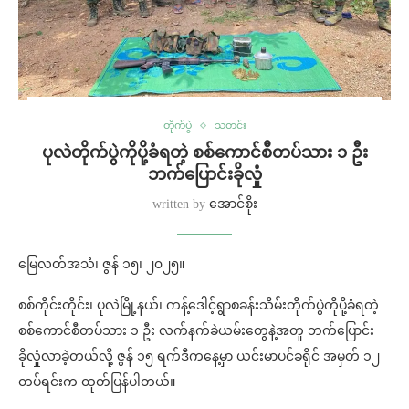
တိုက်ပွဲ
သတင်း
ပုလဲတိုက်ပွဲကိုပို့ခံရတဲ့ စစ်ကောင်စီတပ်သား ၁ ဦး
ဘက်ပြောင်းခိုလှုံ
written by
အောင်စိုး
မြေလတ်အသံ၊ ဇွန် ၁၅၊ ၂၀၂၅။
စစ်ကိုင်းတိုင်း၊ ပုလဲမြို့နယ်၊ ကန့်ဒေါင့်ရွာစခန်းသိမ်းတိုက်ပွဲကိုပို့ခံရတဲ့
စစ်ကောင်စီတပ်သား ၁ ဦး လက်နက်ခဲယမ်းတွေနဲ့အတူ ဘက်ပြောင်း
ခိုလှုံလာခဲ့တယ်လို့ ဇွန် ၁၅ ရက်ဒီကနေ့မှာ ယင်းမာပင်ခရိုင် အမှတ် ၁၂
တပ်ရင်းက ထုတ်ပြန်ပါတယ်။