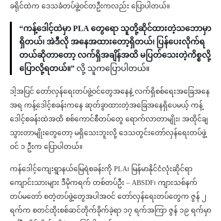
ခရိုင်ထဲက ဒေသခံတပ်ဖွဲ့ဝင်တဦးကလည်း ပြောပါတယ်။
“ကန့်ဒေါင့်ထဲမှာ PLA တွေရော သူတို့ဆိုင်ထားတဲ့သဘောမှာ
ရှိတယ်၊ အဲဒီလို အနေအထားတော့ရှိတယ်၊ ပြန်ပေးလိုက်ရ
တယ်ဆိုတာတော့ လက်ရှိအချိန်အထိ မပြတ်သေးတဲ့ကိစ္စလို့
ပြောလို့ရတယ်။”
လို့ သူကပြောပါတယ်။
ဒါ့အပြင် တော်လှန်ရေးတပ်ဖွဲ့ဝင်တွေအနေနဲ့ လက်ရှိစစ်ရေးအခြေအနေ
အရ ကန့်ဒေါင့်စခန်းကနေ ဆုတ်ခွာထားတဲ့အခြေအနေရှိပေမယ့် ကန့်
ဒေါင့်စခန်းထဲအထိ စစ်ကောင်စီတပ်တွေ ရောက်လာတာမျိုး၊ အထိုင်ချ
သွားတာမျိုးတွေတော့ မရှိသေးဘူးလို့ ဒေသတွင်းတော်လှန်ရေးတပ်ဖွဲ့
ဝင် ၁ ဦးက ပြောပါတယ်။
ကန်ဒေါင့်ကျေးရွာနယ်မြေရဲစခန်းကို PLA၊ မြန်မာနိုင်ငံလုံးဆိုင်ရာ
ကျောင်းသားများ ဒီမိုကရက် တစ်တပ်ဦး – ABSDF၊ ကျားသစ်နက်
တပ်မတော် စတဲ့တပ်ဖွဲ့တွေအပါအဝင် တော်လှန်ရေးတပ်တွေက ဇွန် ၂
ရက်က စတင်ထိုးစစ်ဆင်တိုက်ခိုက်ခဲ့ရာ ၁၇ ရက်အကြာ ဇွန် ၁၉ ရက်မှာ