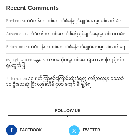
Recent Comments
Fred
on
လက်ပံတန်းက စစ်ကောင်စီခန့်အုပ်ချုပ်ရေးမှူး ပစ်သတ်ခံရ
Austyn
on
လက်ပံတန်းက စစ်ကောင်စီခန့်အုပ်ချုပ်ရေးမှူး ပစ်သတ်ခံရ
Sidney
on
လက်ပံတန်းက စစ်ကောင်စီခန့်အုပ်ချုပ်ရေးမှူး ပစ်သတ်ခံရ
nyi nyi lwin
on
မန္တလေး လပခတိုင်းမှူး စစ်ဆေးရုံမှာ လူနာကြည့်ရင်း
ရုပ်ထွက်ပြ
Jefferson
on
၁၀ ရက်ကြာစစ်ကြောင်းထိုးခံရတဲ့ ကန့်ဘလူမှာ ဒေသခံ
၁၁ ဦးသေဆုံးပြီး လူနေအိမ် ၄၀၀ ကျော် မီးရှို့ခံရ
FOLLOW US
FACEBOOK
TWITTER