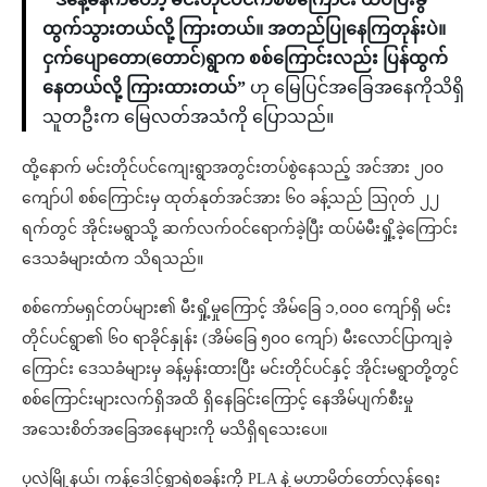
ထွက်သွားတယ်လို့ ကြားတယ်။ အတည်ပြုနေကြတုန်းပဲ။
ငှက်ပျောတော(တောင်)ရွာက စစ်ကြောင်းလည်း ပြန်ထွက်
နေတယ်လို့ ကြားထားတယ်”
ဟု မြေပြင်အခြေအနေကိုသိရှိ
သူတဦးက မြေလတ်အသံကို ပြောသည်။
ထို့နောက် မင်းတိုင်ပင်ကျေးရွာအတွင်းတပ်စွဲနေသည့် အင်အား ၂၀၀
ကျော်ပါ စစ်ကြောင်းမှ ထုတ်နုတ်အင်အား ၆၀ ခန့်သည် ဩဂုတ် ၂၂
ရက်တွင် အိုင်းမရွာသို့ ဆက်လက်ဝင်ရောက်ခဲ့ပြီး ထပ်မံမီးရှို့ခဲ့ကြောင်း
ဒေသခံများထံက သိရသည်။
စစ်ကော်မရှင်တပ်များ၏ မီးရှို့မှုကြောင့် အိမ်ခြေ ၁,၀၀၀ ကျော်ရှိ မင်း
တိုင်ပင်ရွာ၏ ၆၀ ရာခိုင်နှုန်း (အိမ်ခြေ ၅၀၀ ကျော်) မီးလောင်ပြာကျခဲ့
ကြောင်း ဒေသခံများမှ ခန့်မှန်းထားပြီး မင်းတိုင်ပင်နှင့် အိုင်းမရွာတို့တွင်
စစ်ကြောင်းများလက်ရှိအထိ ရှိနေခြင်းကြောင့် နေအိမ်ပျက်စီးမှု
အသေးစိတ်အခြေအနေများကို မသိရှိရသေးပေ။
ပုလဲမြို့နယ်၊ ကန့်ဒေါင့်ရွာရဲစခန်းကို PLA နဲ့ မဟာမိတ်တော်လှန်ရေး