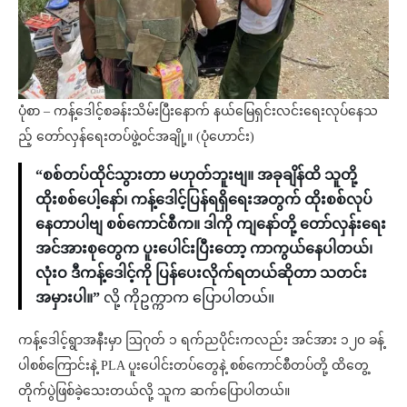
ပုံစာ – ကန့်ဒေါင့်စခန်းသိမ်းပြီးနောက် နယ်မြေရှင်းလင်းရေးလုပ်နေသ
ည့် တော်လှန်ရေးတပ်ဖွဲ့ဝင်အချို့။ (ပုံဟောင်း)
“စစ်တပ်ထိုင်သွားတာ မဟုတ်ဘူးဗျ။ အခုချိန်ထိ သူတို့
ထိုးစစ်ပေါ့နော်၊ ကန့်ဒေါင့်ပြန်ရရှိရေးအတွက် ထိုးစစ်လုပ်
နေတာပါဗျ စစ်ကောင်စီက။ ဒါကို ကျနော်တို့ တော်လှန်းရေး
အင်အားစုတွေက ပူးပေါင်းပြီးတော့ ကာကွယ်နေပါတယ်၊
လုံးဝ ဒီကန့်ဒေါင့်ကို ပြန်ပေးလိုက်ရတယ်ဆိုတာ သတင်း
အမှားပါ။”
လို့ ကိုဥက္ကာက ပြောပါတယ်။
ကန့်ဒေါင့်ရွာအနီးမှာ ဩဂုတ် ၁ ရက်ညပိုင်းကလည်း အင်အား ၁၂၀ ခန့်
ပါစစ်ကြောင်းနဲ့ PLA ပူးပေါင်းတပ်တွေနဲ့ စစ်ကောင်စီတပ်တို့ ထိတွေ့
တိုက်ပွဲဖြစ်ခဲ့သေးတယ်လို့ သူက ဆက်ပြောပါတယ်။