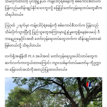
သိမ်းပိုက်ထားတဲ့ ပုလဲမြို့နယ်၊ ကန့်ဒေါင့်ရဲစခန်းကို စစ်ကောင်စီတပ်က
ပြန်လည်မထိန်းချုပ်နိုင်သေးဘူးလို့ မြေပြင်တော်လှန်ရေးတပ်တွေဆီက
သိရပါတယ်။
ဩဂုတ် ၂ ရက်မှာ ကန့်ဒေါင့်ရဲစခန်းကို စစ်ကောင်စီဘက်က ပြန်လည်
သိမ်းပိုက်သွားပြီလို့ ပြည်သူတွေအကြားမှာပျံ့နှံ့မှုတွေရှိနေခဲ့ပေမယ့် ဒီ
ကနေ့ညနေပိုင်းအထိ တော်လှန်ရေးတပ်တွေဘက်က ထိန်းချုပ်ထားဆဲ
ဖြစ်တယ်လို့ သိရပါတယ်။
လက်ရှိအချိန်ထိ PLA အပါအဝင် တော်လှန်ရေးပူးပေါင်းတပ်တွေက
ဆက်လက်ကာကွယ်ထားကြောင်း ကျားသစ်နက်တပ်မတော်မှ ကိုဥက္ကာ
က မြေလတ်အသံကိုအတည်ပြုထားပါတယ်။