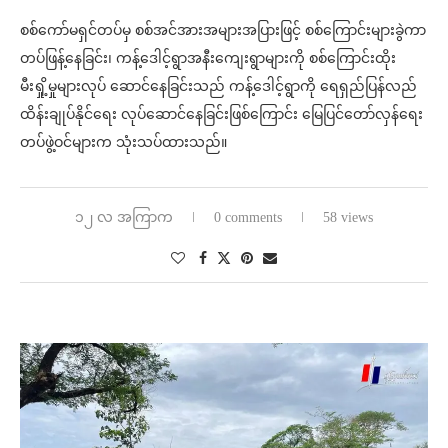
စစ်ကော်မရှင်တပ်မှ စစ်အင်အားအများအပြားဖြင့် စစ်ကြောင်းများခွဲကာ
တပ်ဖြန့်နေခြင်း၊ ကန့်ဒေါင့်ရွာအနီးကျေးရွာများကို စစ်ကြောင်းထိုး
မီးရှို့မှုများလုပ် ဆောင်နေခြင်းသည် ကန့်ဒေါင့်ရွာကို ရေရှည်ပြန်လည်
ထိန်းချုပ်နိုင်ရေး လုပ်ဆောင်နေခြင်းဖြစ်ကြောင်း မြေပြင်တော်လှန်ရေး
တပ်ဖွဲ့ဝင်များက သုံးသပ်ထားသည်။
၁၂ လ အကြာက
0 comments
58 views