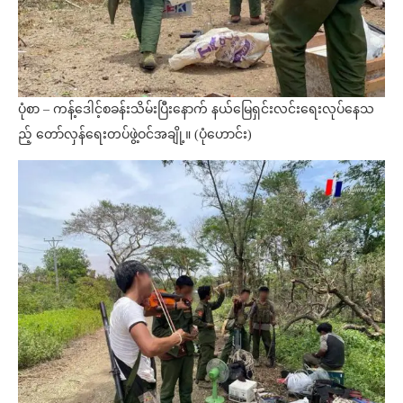
ပုံစာ – ကန့်ဒေါင့်စခန်းသိမ်းပြီးနောက် နယ်မြေရှင်းလင်းရေးလုပ်နေသ
ည့် တော်လှန်ရေးတပ်ဖွဲ့ဝင်အချို့။ (ပုံဟောင်း)