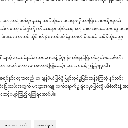
ဘော့ဘ်နဲ့ ခံစစ်မှူး နသန် အကီတို့သာ ဒဏ်ရာရရှိထားပြီး အစားထိုးရမယ့်
ယ်ကတော့ ဇင်ချန်ကို၊ တီယာနေး၊ တိုမီယာစု စတဲ့ ခံစစ်ကစားသမားတွေ ဒဏ်
ောင် မာတင် အိုဒီဂတ်နဲ့ အသစ်ခေါ်ယူထားတဲ့ မီခေးလ် မာရီနိုတို့လည်း
ိနေတဲ့ အာဆင်နယ်အသင်းအနေနဲ့ ပိုမိုရုန်းကန်ရနိုင်ပြီး မန်ချက်စတာစီးတီး
လား အမှတ်ဗလာ လက်ဗလာနဲ့ ပြန်လာခဲ့ရမလား စောင့်ကြည့်ရမှာပါ။
စ်တွေကတည်းက ချန်ပီယံဖြစ်ဖို့ ပြိုင်ဆိုင်မှုပြင်းထန်ခဲ့ကြတဲ့ နှစ်သင်း
ံပြေးလမ်းအတွက် များစွာအကျိုးသက်ရောက်မှု ရှိစေမှာဖြစ်လို့ မန်စီးတီးနဲ့ အ
ို စောင့်မျှော်ကြည့်ရှုကြရအောင်ပါ။
အားကစားသတင်း
အာဆင်နယ်