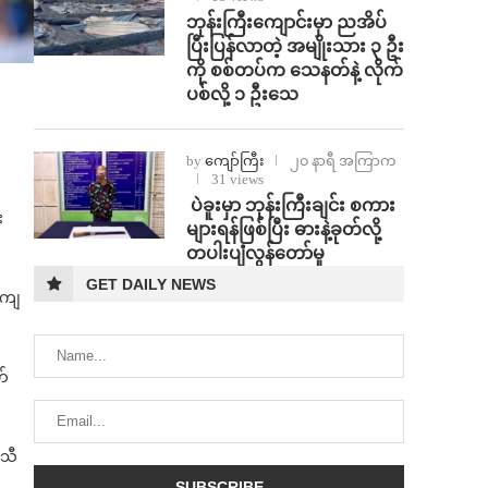
ဘုန်းကြီးကျောင်းမှာ ညအိပ်
ပြီးပြန်လာတဲ့ အမျိုးသား ၃ ဦး
ကို စစ်တပ်က သေနတ်နဲ့ လိုက်
ပစ်လို့ ၁ ဦးသေ
by
ကျော်ကြီး
၂၀ နာရီ အကြာက
31 views
⁩ ⁨ပဲခူးမှာ ဘုန်းကြီးချင်း စကား
း
များရန်ဖြစ်ပြီး ဓားနဲ့ခုတ်လို့
တပါးပျံလွန်တော်မူ
GET DAILY NEWS
ရေကျ
တ်
ာသီ
ါ