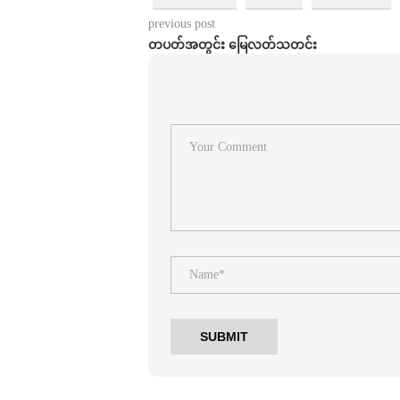
previous post
တပတ်အတွင်း မြေလတ်သတင်း