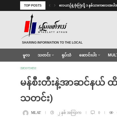
TOP POSTS
⁨လေယာဉ်နဲ့ ဗုံးကြဲလို့ ၁ နှစ်သားကလေးအပါ
MYAELATT ATHAN
SHARING INFORMATION TO THE LOCAL
မူလ
သတင်း
ရုပ်သံ
ဆောင်းပါး
MUL
အားကစား
မန်စီးတီးနဲ့အာဆင်နယ် ထိ
သတင်း)
MLAT
၂ နှစ် အကြာက
0