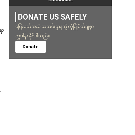
DONATE US SAFELY
မြေလတ်အသံ သတင်းဌာနသို့ လုံခြုံစိတ်ချစွာ
ရာ
လှူဒါန်း နိုင်ပါသည်။
Donate
ာ