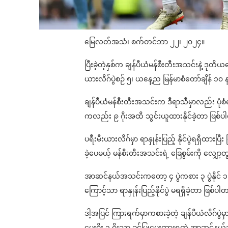
မြေလတ်အသံ၊ စက်တင်ဘာ ၂၂၊ ၂၀၂၄။
ပြီးခဲ့တဲ့နှစ်က ချန်ပီယံမန်စီးတီးအသင်းနဲ့ ဒု
ယားလိဂ်ပွဲစဉ် ၅၊ ယနေ့ည မြန်မာစံတော်ချိန် ၁၀ န
ချန်ပီယံမန်စီးတီးအသင်းက ဒီရာသီမှာလည်း ပုံစံက
ကလည်း ၉ ဂိုးအထိ သွင်းယူထားနိုင်ခဲ့တာ ဖြစ်
ပရီးမီးယားလိဂ်မှာ ရာနှုန်းပြည့် နိုင်ပွဲရရှိထ
ခဲ့ပေမယ့် မန်စီးတီးအသင်းရဲ့ ခြေစွမ်းကို လျ
အာဆင်နယ်အသင်းကတော့ ၄ ပွဲကစား ၃ ပွဲနိုင် ၁ ပ
ကြောင့်သာ ရာနှုန်းပြည့်နိုင်ပွဲ မရရှိခဲ့တာ ဖြစ်ပ
ဒါ့အပြင် ကြားရက်မှာကစားခဲ့တဲ့ ချန်ပီယံလိဂ
ပေးဂိုး ၁ ဂိုးသာ ခွင့်ပြုပေးထားရတဲ့ အာဆင်နယ်အသ