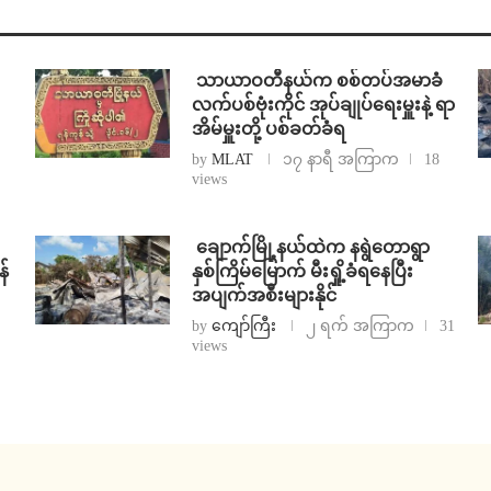
⁩ ⁨သာယာဝတီနယ်က စစ်တပ်အမာခံ
လက်ပစ်ဗုံးကိုင် အုပ်ချုပ်ရေးမှူးနဲ့ ရာ
အိမ်မှူးတို့ ပစ်ခတ်ခံရ
by
MLAT
၁၇ နာရီ အကြာက
18
views
⁩ ⁨ချောက်မြို့နယ်ထဲက နရွဲတောရွာ
န်
နှစ်ကြိမ်မြောက် မီးရှို့ခံရနေပြီး
အပျက်အစီးများနိုင်
by
ကျော်ကြီး
၂ ရက် အကြာက
31
views