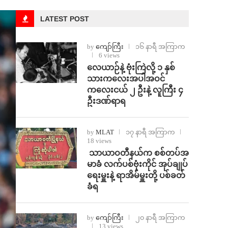
LATEST POST
by
ကျော်ကြီး
၁၆ နာရီ အကြာက
6 views
⁨လေယာဉ်နဲ့ ဗုံးကြဲလို့ ၁ နှစ်
သားကလေးအပါအဝင်
ကလေးငယ် ၂ ဦးနဲ့ လူကြီး ၄
ဦးဒဏ်ရာရ
by
MLAT
၁၇ နာရီ အကြာက
18 views
⁩ ⁨သာယာဝတီနယ်က စစ်တပ်အ
မာခံ လက်ပစ်ဗုံးကိုင် အုပ်ချုပ်
ရေးမှူးနဲ့ ရာအိမ်မှူးတို့ ပစ်ခတ်
ခံရ
by
ကျော်ကြီး
၂၀ နာရီ အကြာက
13 views