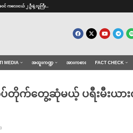
အဝင် ကလေးငယ် ၂ ဦးနဲ့ လူကြီး...
TI MEDIA
အထူးကဏ္ဍ
အားကစား
FACT CHECK
ပ်တိုက်တွေ့ဆုံမယ့် ပရီးမီးယား
0