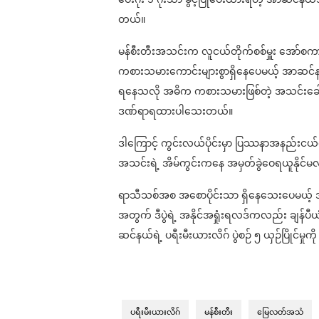
တယ်။
မန်စီးတီးအသင်းက လူငယ်တိုက်စစ်မှူး အော်စကာ 
ကစားသမားကောင်းများစွာရှိနေပေမယ့် အာဆင်န
ရနေသလို အဓိက ကစားသမားဖြစ်တဲ့ အသင်းခေါင်းဆ
ဒဏ်ရာရထားပါသေးတယ်။
ဒါကြောင့် ကွင်းလယ်ပိုင်းမှာ ပြဿနာအနည်းငယ်ရှ
အသင်းရဲ့ အိမ်ကွင်းကနေ အမှတ်ခွဲဝေရယူနိုင်မ
ရာသီသစ်အစ အစောပိုင်းသာ ရှိနေသေးပေမယ့် အရင်နှ
အတွက် ဒီပွဲရဲ့ အနိုင်အရှုံးရလဒ်ကလည်း ချန်ပီယ
ဆင်နယ်ရဲ့ ပရီးမီးယားလိဂ် ပွဲစဉ် ၅ ယှဉ်ပြိုင်မှုက
ပရီးမီးယားလိဂ်
မန်စီးတီး
မြေလတ်အသံ