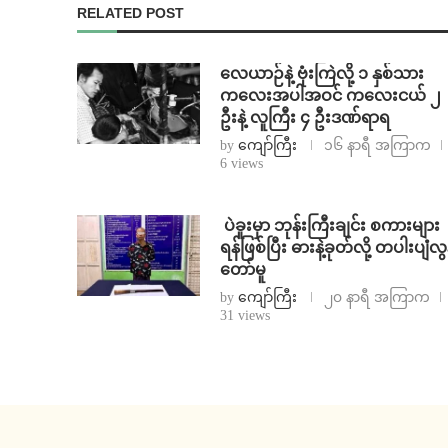
RELATED POST
⁨လေယာဉ်နဲ့ ဗုံးကြဲလို့ ၁ နှစ်သား
ကလေးအပါအဝင် ကလေးငယ် ၂
ဦးနဲ့ လူကြီး ၄ ဦးဒဏ်ရာရ
by
ကျော်ကြီး
၁၆ နာရီ အကြာက
6 views
⁩ ⁨ပဲခူးမှာ ဘုန်းကြီးချင်း စကားများ
ရန်ဖြစ်ပြီး ဓားနဲ့ခုတ်လို့ တပါးပျံလွ
တော်မူ
by
ကျော်ကြီး
၂၀ နာရီ အကြာက
31 views