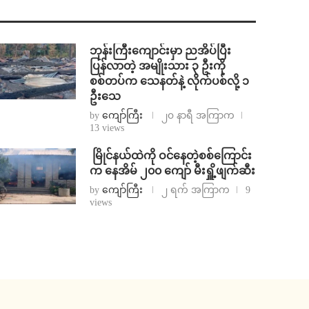
ဘုန်းကြီးကျောင်းမှာ ညအိပ်ပြီး
ပြန်လာတဲ့ အမျိုးသား ၃ ဦးကို
စစ်တပ်က သေနတ်နဲ့ လိုက်ပစ်လို့ ၁
ဦးသေ
by
ကျော်ကြီး
၂၀ နာရီ အကြာက
13 views
⁩ ⁨မြိုင်နယ်ထဲကို ဝင်နေတဲ့စစ်ကြောင်း
က နေအိမ် ၂၀၀ ကျော် မီးရှိူ့ဖျက်ဆီး
by
ကျော်ကြီး
၂ ရက် အကြာက
9
views