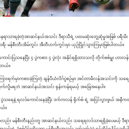
တိယနေရာသာရခဲ့တဲ့အာဆင်နယ်အသင်း ဒီရာသီရဲ့ ပထမဆုံးတွေ့ဆုံမှုအဖြစ် ပရီးမီး
ာရီ၊ မန်စီးတီးအိမ်ကွင်း အီတီဟက်ကွင်းမှာ ယှဉ်ပြိုင်သွားကြမှာဖြစ်ပါတယ်။
ောင်းပြသနေပြီး ၄ ပွဲကစား ၄ ပွဲလုံး အနိုင်ရရှိထားသလို တိုက်စစ်မှူး ဟာလန်
ပါတယ်။
ားပြီး ကြားရက်မှာကစားခဲ့ကြတဲ့ ချန်ပီယံလိဂ်ပွဲစဉ်မှာ အင်တာမီလန်အသင်းကို သ
ှော့တွက်လို့မရဘဲ အာဆင်နယ်အသင်း ရုန်းကန်ရမယ့် အခြေအနေပါ။
ွဲသရေနဲ့ ရလဒ်ကောင်းနေခဲ့ပြီး ဒက်ကလန် ရိုက်စ် ရဲ့ အငြင်းပွားဖွယ် အနီက
ါတယ်။
်ပွဲမှာလည်း မန်စီးတီးနည်းတူ အာဆင်နယ်လည်း သရေရလဒ်သာရရှိခဲ့ပေမယ့် ဒီရ
င်းရဲ့ ခံစစ်ပိုင်းကိုတော့ မန်စီးတီးအသင်း ခက်ခက်ခဲခဲ ရင်ဆိုင်ရနိုင်ချေရှိပ