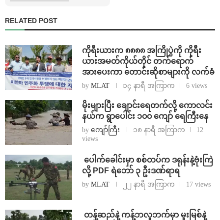
RELATED POST
ကိုရီးယားက ၈၈၈၈ အကြိုပွဲကို ကိုရီး
ယားအမတ်ကိုယ်တိုင် တက်ရောက်
အားပေးကာ တောင်းဆိုစာများကို လက်ခံ
by
MLAT
၁၄ နာရီ အကြာက
6 views
⁨မိုးများပြီး ချောင်းရေတက်လို့ ကောလင်း
နယ်က ရွာပေါင်း ၁၀၀ ကျော် ရေကြီးနေ
by
ကျော်ကြီး
၁၈ နာရီ အကြာက
12
views
⁩ ⁨ပေါက်ခေါင်းမှာ စစ်တပ်က ဒရုန်းနဲ့ဗုံးကြဲ
လို့ PDF ရဲဘော် ၃ ဦးဒဏ်ရာရ
by
MLAT
၂၂ နာရီ အကြာက
17 views
⁩ ⁨တန့်ဆည်နဲ့ ကန့်ဘလူဘက်မှာ မူးမြစ်နဲ့