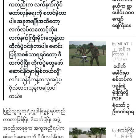
ကတည်းက လက်နက်ကိုင်
နယ်က ရွာ
ပေါင်း ၁၀၀
တော်လှန်ရေးကို စတင်ခဲ့တာ
ကျော်
ပါ။ အခုအချိန်အထိတော့
ရေကြီးနေ
လက်လုပ်တတောင့်ထိုး၊
လက်နက်ကြီးမိုင်းတွေနဲ့သာ
by
MLAT
တိုက်ပွဲဝင်ခဲ့တာပါ။ မောင်း
၂၂ နာရီ အ
ကြာက
ပြန်အစစ်သာရရင်တော့ ဒီ
17 views
ထက်ပိုပြီး တိုက်ပွဲတွေဖော်
⁩ ⁨ပေါက်
ဆောင်နိုင်မှာဖြစ်တယ်လို့”
ခေါင်းမှာ
စစ်တပ်က
လင်းယုန်နီကန့်ဘလူအဖွဲ့မှ
ဒရုန်းနဲ့
ဗိုလ်လင်းယုန်ကပြောပါ
ဗုံးကြဲလို့
တယ်။
PDF
ရဲဘော် ၃
ပြည်သူလူထုရဲ့လှူဒါန်းမှုနဲ့ ရပ်တည်
ဦးဒဏ်ရာရ
လာတာဖြစ်ပြီး၊ ဒီထက်ပိုပြီး အဖွဲ့
အစည်းတခုခုက အကူအညီရပါက
by
ကျော်ကြီး
၂၃ နာရီ
စစ်ဆင်ရေးတွေကို ပိုပြီးလုပ်နိုင်မှာ