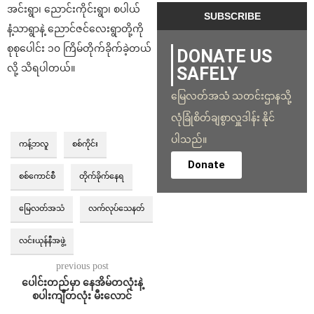
အင်းရွာ၊ ညောင်းကိုင်းရွာ၊ စပါယ်
နံ့သာရွာနဲ့ ညောင်ဇင်လေးရွာတို့ကို
စုစုပေါင်း ၁၀ ကြိမ်တိုက်ခိုက်ခဲ့တယ်
DONATE US
လို့ သိရပါတယ်။
SAFELY
မြေလတ်အသံ သတင်းဌာနသို့
လုံခြုံစိတ်ချစွာလှူဒါန်း နိုင်
ပါသည်။
ကန့်ဘလူ
စစ်ကိုင်း
Donate
စစ်ကောင်စီ
တိုက်ခိုက်နေရ
မြေလတ်အသံ
လက်လုပ်သေနတ်
လင်းယုန်နီအဖွဲ့
previous post
ပေါင်းတည်မှာ နေအိမ်တလုံးနဲ့
စပါးကျီတလုံး မီးလောင်