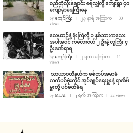
စည်တုံလုံးချောင်း ရေလျှံလို့ ကျေးရွာ ၄၀
ကျော်မှာရေကြီးနေ
by
ကျော်ကြီး
၂၃ နာရီ အကြာက
33
views
⁨လေယာဉ်နဲ့ ဗုံးကြဲလို့ ၁ နှစ်သားကလေး
အပါအဝင် ကလေးငယ် ၂ ဦးနဲ့ လူကြီး ၄
ဦးဒဏ်ရာရ
by
ကျော်ကြီး
၂ ရက် အကြာက
11
views
⁩ ⁨သာယာဝတီနယ်က စစ်တပ်အမာခံ
လက်ပစ်ဗုံးကိုင် အုပ်ချုပ်ရေးမှူးနဲ့ ရာအိမ်
မှူးတို့ ပစ်ခတ်ခံရ
by
MLAT
၂ ရက် အကြာက
22 views