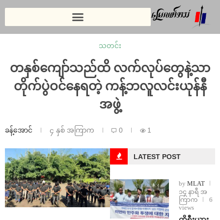
သတင်း
တနှစ်ကျော်သည်ထိ လက်လုပ်တွေနဲ့သာ
တိုက်ပွဲဝင်နေရတဲ့ ကန့်ဘလူလင်းယုန်နီ
အဖွဲ့
ခန့်အောင်
၄ နှစ် အကြာက
0
1
LATEST POST
by
MLAT
၁၄ နာရီ အ
ကြာက
6
views
ကိုရီးယား