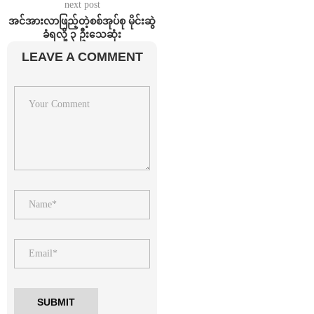
next post
အင်အားလာဖြည့်တဲ့စစ်အုပ်စု မိုင်းဆွဲ
ခံရလို့ ၃ ဦးသေဆုံး
LEAVE A COMMENT