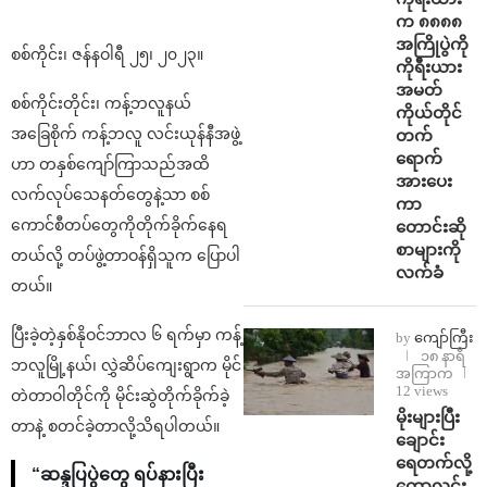
က ၈၈၈၈
အကြိုပွဲကို
စစ်ကိုင်း၊ ဇန်နဝါရီ ၂၅၊ ၂၀၂၃။
ကိုရီးယား
အမတ်
စစ်ကိုင်းတိုင်း၊ ကန့်ဘလူနယ်
ကိုယ်တိုင်
အခြေစိုက် ကန့်ဘလူ လင်းယုန်နီအဖွဲ့
တက်
ရောက်
ဟာ တနှစ်ကျော်ကြာသည်အထိ
အားပေး
လက်လုပ်သေနတ်တွေနဲ့သာ စစ်
ကာ
ကောင်စီတပ်တွေကိုတိုက်ခိုက်နေရ
တောင်းဆို
စာများကို
တယ်လို့ တပ်ဖွဲ့တာဝန်ရှိသူက ပြောပါ
လက်ခံ
တယ်။
ပြီးခဲ့တဲ့နှစ်နိုဝင်ဘာလ ၆ ရက်မှာ ကန့်
by
ကျော်ကြီး
၁၈ နာရီ
ဘလူမြို့နယ်၊ လွှဲဆိပ်ကျေးရွာက မိုင်
အကြာက
12 views
တဲတာဝါတိုင်ကို မိုင်းဆွဲတိုက်ခိုက်ခဲ့
⁨မိုးများပြီး
တာနဲ့ စတင်ခဲ့တာလို့သိရပါတယ်။
ချောင်း
ရေတက်လို့
“ဆန္ဒပြပွဲတွေ ရပ်နားပြီး
ကောလင်း