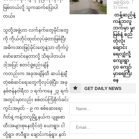
အကြာက
33 views
ဖြစ်တယ်လို့ သူကဆက်ပြောပါ
⁩ ⁨တန့်ဆည်နဲ့
တယ်။
ကန့်ဘလူ
ဘက်မှာ မူး
သူတို့အဖွဲ့ဟာ လက်နက်တွေမိုင်းတွေ
မြစ်နဲ့ စည်
ကို ကိုယ်တိုင်ထုတ်လုပ်ခဲ့တာဖြစ်ပြီး
တုံလုံး
ချောင်း
အဓိကအားဖြင့်မိုင်းတွေနဲ့သာ တိုက်ပွဲ
ရေလျှံလို့
ဖော်ဆောင်နေတာလို့ သိရပါတယ်။
ကျေးရွာ
ဒါ့အပြင် စတင်ဖွဲ့စည်းချိန်
၄၀ ကျော်
မှာရေကြီး
ကတည်းက အခုအချိန်ထိ ဆယ်နဲ့ချီ
နေ
တဲ့စစ်ဆင်ရေးတွေကိုလုပ်ခဲ့ပြီး၊ အခု
GET DAILY NEWS
နှစ်ဇန်နဝါရီလ ၁ ရက်ကနေ ၂၃ ရက်
အတွင်းမှာလည်း စစ်တပ်ကြံစိုက်ခင်း
ကွင်းအမှတ် − ၉ က စစ်ဆေးရေး
ဂိတ်နဲ့ ကန့်ဘလူမြို့နယ်က ပျူစော
ထီးအများစုနေထိုင်တဲ့ ယောရွာ၊ ငါ
တို့ရွာ၊ ဇာဒီရွာ၊ ချောင်းကန်ရွာ၊ နတ်