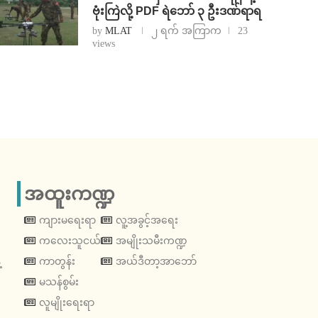
ဗုံးကြဲလို့ PDF ရဲဘော် ၃ ဦးဒဏ်ရာရ
by
MLAT
၂ ရက် အကြာက
23
views
အထူးကဏ္ဍ
ကျားမရေးရာ
လူ့အခွင့်အရေး
ကလေးသူငယ်
အမျိုးသမီးကဏ္ဍ
့
ကာတွန်း
အယ်ဒီတာ့အာဘော်
မသန်စွမ်း
လူမျိုးရေးရာ