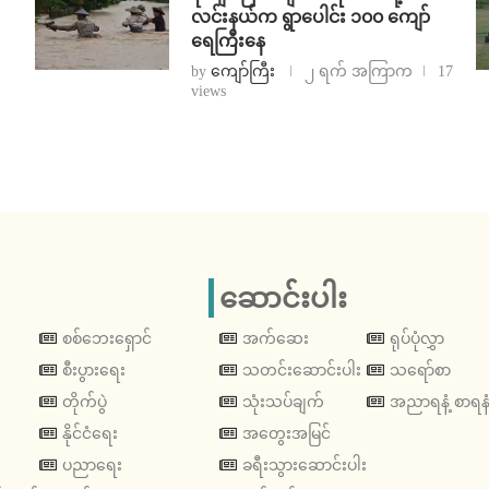
လင်းနယ်က ရွာပေါင်း ၁၀၀ ကျော်
ရေကြီးနေ
by
ကျော်ကြီး
၂ ရက် အကြာက
17
views
ဆောင်းပါး
စစ်ဘေးရှောင်
အက်ဆေး
ရုပ်ပုံလွှာ
စီးပွားရေး
သတင်းဆောင်းပါး
သရော်စာ
တိုက်ပွဲ
သုံးသပ်ချက်
အညာရနံ့ စာရနံ
နိုင်ငံရေး
အတွေးအမြင်
ပညာရေး
ခရီးသွားဆောင်းပါး