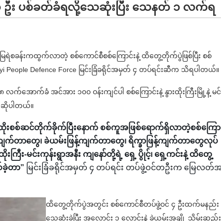
၁ ဦး ပစ်ခတ်ခံရလို့သေဆုံးပြီး သေနတ် ၁ လက်ရ
မြေရဲစခန်းကထွက်လာတဲ့ စစ်ကောင်စီစစ်ကြောင်းနဲ့ ထိတွေ့တိုက်ပွဲဖြစ်ပြီး စစ်
ogyi People Defence Force မြင်းခြံခရိုင်အမှတ် ၄ တပ်ရင်းဆီက သိရပါတယ်။
 လက်အောက်ခံ အင်အား ၁၀၀ ဝန်းကျင်ပါ စစ်ကြောင်းနဲ့ နွားထိုးကြီးမြို့နဲ့ မင်
ု့ ဆိုပါတယ်။
 ထိုးစစ်ဆင်တိုက်ခိုက်ပြီးနောက် စစ်ကူအဖြစ်ရောက်ရှိလာတဲ့စစ်ကြော
ကျက်တာတွေ၊ ခဲယမ်းဖြန့်ကျက်တာတွေ၊ ရိက္ခာဖြန့်ကျက်တာတွေလုပ်
ီး-မင်းကုန်းရွာအနီး ကျနော်တို့ရဲ့ ရှေ့ ပွိုင့်၊ ရှေ့ကင်းနဲ့ ထိတွေ့
်ခဲ့တာ”
မြင်းခြံခရိုင်အမှတ် ၄ တပ်ရင်း တပ်ဖွဲ့ဝင်တဦးက မြေလတ်
ထိတွေ့တိုက်ပွဲအတွင်း စစ်ကောင်စီတပ်ဖွဲ့ဝင် ၄ ဦးထက်မနည်း
သေဆုံးခဲ့ပြီး အလောင်း ၁ လောင်းနဲ့ ခဲယမ်းအချို့ သိမ်းဆည်