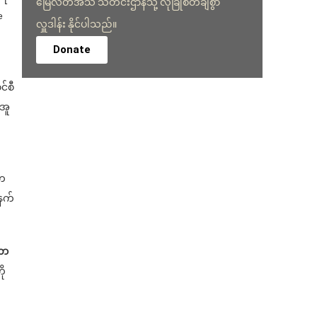
မြေလတ်အသံ သတင်းဌာနသို့ လုံခြုံစိတ်ချစွာ
e
လှူဒါန်း နိုင်ပါသည်။
Donate
င်စီ
 အူ
ာက
နက်
တာ
ို