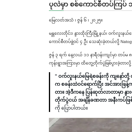
ပုလဲမှာ စစ်ကောင်စီတပ်ကြပ် 
မြေလတ်အသံ ၊ ဇွန် ၆ ၊ ၂၀၂၅။
မန္တလေးတိုင်း၊ နွားထိုးကြီးမြို့နယ်၊ ဝက်လူးနယ်
ကောင်စီတပ်ဖွဲ့ဝင် ၄ ဦး သေဆုံးခဲ့တယ်လို့ Nat
ဇွန် ၃ ရက် နေ့လယ် ၁၁ နာရီဝန်းကျင်မှာ တပ်မ ၈၈
ကုန်းရွာအကြားမှာ ထိတွေ့တိုက်ပွဲဖြစ်ပွားခဲ့တာလိ
“ ဝက်လူးနယ်မြေရဲစခန်းကို ကျနော်တို့
က စခန်းထဲဝင်ရောက်ပြီး အင်အားဖြန့်
တာ။ အဲ့ဒီကနေ ပြန်ဆုတ်လာတာမှာ နွားထိုးကြ
တိုက်ပွဲငယ် အချိန်ခဏတာ အနီးကပ်ဖြစ
ကို ပြောပါတယ်။