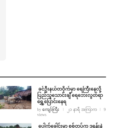
⁩ ⁨ခင်ဦးနယ်တဝိုက်မှာ ရေကြီးနေလို့
ပြည်သူသောင်းချီ ရေဘေးလွတ်ရာ
ရွှေ့ပြောင်းနေရ
by
ကျော်ကြီး
၂၁ နာရီ အကြာက
9
views
⁩ ⁨ပေါက်ခေါင်းမှာ စစ်တပ်က ဒရုန်းနဲ့