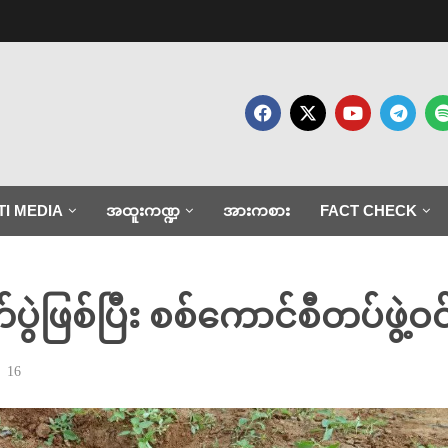
TI MEDIA
အထူးကဏ္ဍ
အားကစား
FACT CHECK
က်ပွဲဖြစ်ပြီး စစ်ကောင်စီတပ်ဖွဲ့
16