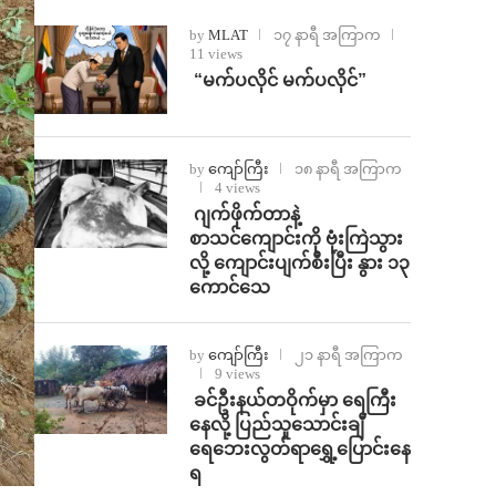
by
MLAT
၁၇ နာရီ အကြာက
11 views
⁨ ⁨“မက်ပလိုင် မက်ပလိုင်”
by
ကျော်ကြီး
၁၈ နာရီ အကြာက
4 views
⁨⁩ ⁨ဂျက်ဖိုက်တာနဲ့
စာသင်ကျောင်းကို ဗုံးကြဲသွား
လို့ ကျောင်းပျက်စီးပြီး နွား ၁၃
ကောင်သေ
by
ကျော်ကြီး
၂၁ နာရီ အကြာက
9 views
⁩ ⁨ခင်ဦးနယ်တဝိုက်မှာ ရေကြီး
နေလို့ ပြည်သူသောင်းချီ
ရေဘေးလွတ်ရာရွှေ့ပြောင်းနေ
ရ