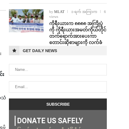
by
MLAT
၁ ရက် အကြာက
6
views
ကိုရီးယားက ၈၈၈၈ အကြိုပွဲ
ကို ကိုရီးယားအမတ်ကိုယ်တိုင်
တက်ရောက်အားပေးကာ
တောင်းဆိုစာများကို လက်ခံ
GET DAILY NEWS
း
င်း
အသံ
DONATE US SAFELY
းရမိ