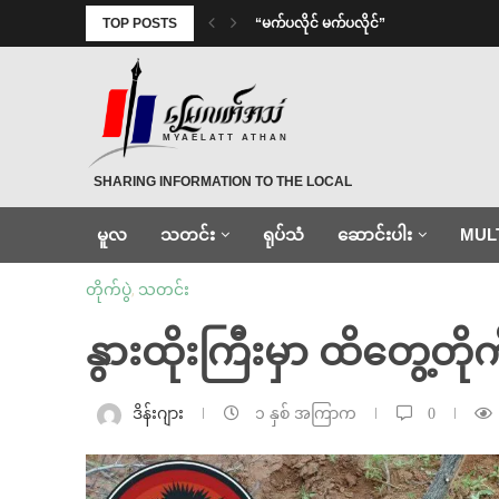
TOP POSTS
⁨ ⁨“မက်ပလိုင် မက်ပလိုင်”
MYAELATT ATHAN
SHARING INFORMATION TO THE LOCAL
မူလ
သတင်း
ရုပ်သံ
ဆောင်းပါး
MUL
တိုက်ပွဲ
,
သတင်း
နွားထိုးကြီးမှာ ထိတွေ့တို
ဒိန်းဂျား
၁ နှစ် အကြာက
0