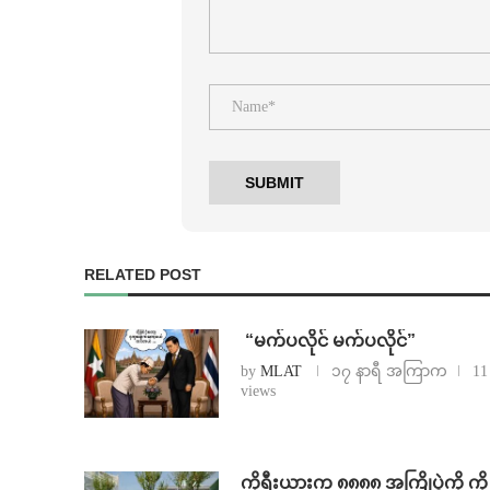
RELATED POST
⁨ ⁨“မက်ပလိုင် မက်ပလိုင်”
by
MLAT
၁၇ နာရီ အကြာက
11
views
ကိုရီးယားက ၈၈၈၈ အကြိုပွဲကို ကို