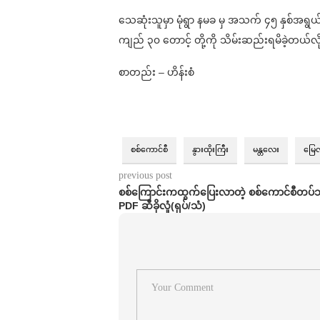
သေဆုံးသူမှာ မုံရွာ နမခ မှ အသက် ၄၅ နှစ်အရွယ
ကျည် ၃၀ တောင့် တို့ကို သိမ်းဆည်းရမိခဲ့တယ်လ
စာတည်း – ဟိန်းစံ
စစ်ကောင်စီ
နွားထိုးကြီး
မန္တလေး
မြေ
previous post
စစ်ကြောင်းကထွက်ပြေးလာတဲ့ စစ်ကောင်စီတပ်သ
PDF ဆီခိုလှုံ(ရုပ်/သံ)