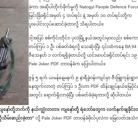
ခဲ့ကာ အဆိုပါတိုက်ခိုက်မှုကို Natogyi People Defence Forc
မြင်းခြံခရိုင်အမှတ် ၄ တပ်ရင်း နဲ့ အမှတ် ၁၀ တပ်ရင်းတို့က
ပူးပေါင်းလုပ်ဆောင်ခဲ့တာလို့ သိရပါတယ်။
ဒါ့အပြင် စစ်ကိုင်းတိုင်း၊ ပုလဲမြို့နယ်အတွင်းမှာလည်း စစ်ကော
တပ်ကြပ် ၁ ဦး ပစ်ခတ်ခံရလို့ သေဆုံးပြီး ၎င်းထံကနေ BA 94
ဇီသေနတ် ၁ လက်ရရှိခဲ့တယ်လို့ ယင်းမာပင်ခရိုင်တပ်ရင်း ၁၉
Pale Joker PDF တာဝန်ခံက ပြောပါတယ်။
ဇွန် ၅ ရက် ယမန်နေ့မနက် ၉ နာရီခွဲဝန်းကျင်မှာ ဇီးဖြူကုန်းရွ
နေထွက်လာတဲ့ တပ်ကြပ် ၁ ဦးဟာ PDF ထိန်းချုပ်နယ်မြေပိုင်
အတွင်း ရောက်ရှိလာခဲ့ပြီး ပစ်ခတ်ခံခဲ့ရတာလို့ ဆိုပါတယ်။
ျနော်တို့ဘက်ကို နယ်ကျွံလာတာ၊ ကျနော်တို့ ရဲဘော်တွေက လက်နက်ချခိုင်း
ိုသိမ်းဆည်းခဲ့တာ”
လို့ Pale Joker PDF တာဝန်ခံဗိုလ်ပုလဲက မြေလတ်အသံက