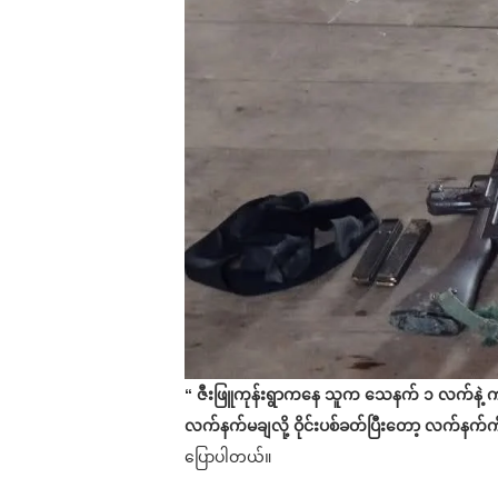
“ ဇီးဖြူကုန်းရွာကနေ သူက သေနက် ၁ လက်နဲ့ က
လက်နက်မချလို့ ဝိုင်းပစ်ခတ်ပြီးတော့ လက်နက်က
ပြောပါတယ်။