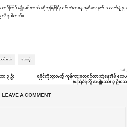
် တပ်ကြပ် မျိုးမင်းထက် ဆိုသူဖြစ်ပြီး ၎င်းထံကနေ အူစီသေနက် ၁ လက်နဲ့ ၉ 
ို့ သိရပါတယ်။
လတ်အသံ
သေဆုံး
next 
ား ၃ ဦး
ရခိုင်ကိုသွားမယ့် ကုန်ကားတွေရပ်ထားတဲ့နေအိမ် လေ
ဗုံးကြဲခံရလို့ အမျိုးသား ၃ ဦးသေ
LEAVE A COMMENT