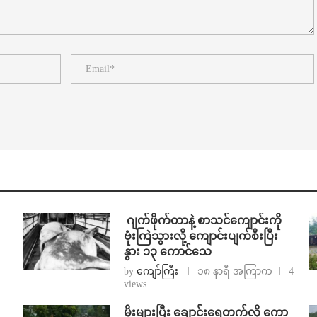
⁨⁩ ⁨ဂျက်ဖိုက်တာနဲ့ စာသင်ကျောင်းကို
ဗုံးကြဲသွားလို့ ကျောင်းပျက်စီးပြီး
နွား ၁၃ ကောင်သေ
by
ကျော်ကြီး
၁၈ နာရီ အကြာက
4
views
⁨မိုးများပြီး ချောင်းရေတက်လို့ ကော