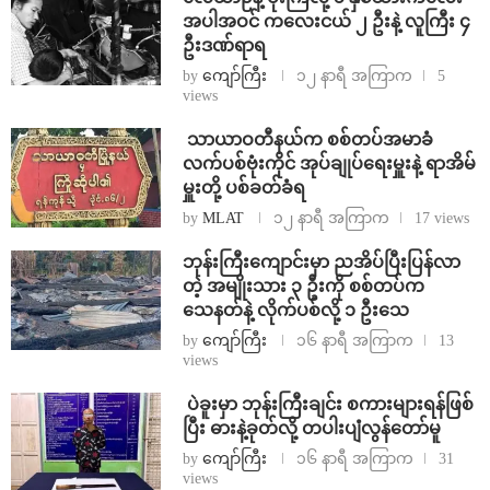
အပါအဝင် ကလေးငယ် ၂ ဦးနဲ့ လူကြီး ၄
ဦးဒဏ်ရာရ
by
ကျော်ကြီး
၁၂ နာရီ အကြာက
5
views
⁩ ⁨သာယာဝတီနယ်က စစ်တပ်အမာခံ
လက်ပစ်ဗုံးကိုင် အုပ်ချုပ်ရေးမှူးနဲ့ ရာအိမ်
မှူးတို့ ပစ်ခတ်ခံရ
by
MLAT
၁၂ နာရီ အကြာက
17 views
ဘုန်းကြီးကျောင်းမှာ ညအိပ်ပြီးပြန်လာ
တဲ့ အမျိုးသား ၃ ဦးကို စစ်တပ်က
သေနတ်နဲ့ လိုက်ပစ်လို့ ၁ ဦးသေ
by
ကျော်ကြီး
၁၆ နာရီ အကြာက
13
views
⁩ ⁨ပဲခူးမှာ ဘုန်းကြီးချင်း စကားများရန်ဖြစ်
ပြီး ဓားနဲ့ခုတ်လို့ တပါးပျံလွန်တော်မူ
by
ကျော်ကြီး
၁၆ နာရီ အကြာက
31
views