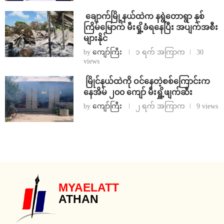
⁩ ⁨ချောက်မြို့နယ်ထဲက နရွဲတောရွာ နှစ်
ကြိမ်မြောက် မီးရှို့ခံရနေပြီး အပျက်အစီး
များနိုင်
by
ကျော်ကြီး
၁ ရက် အကြာက
30
views
⁩ ⁨မြိုင်နယ်ထဲကို ဝင်နေတဲ့စစ်ကြောင်းက
နေအိမ် ၂၀၀ ကျော် မီးရှိူ့ဖျက်ဆီး
by
ကျော်ကြီး
၂ ရက် အကြာက
9 views
MYAELATT
ATHAN