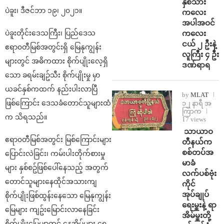
နှစ်သား
ပဲခူး၊ ဒီဇင်ဘာ ၁၉၊ ၂၀၂၁။
ကလေး
အပါအဝင်
ကလေး
ပဲခူးတိုင်းဒေသကြီး၊ ပြည်ဒေသ
ငယ် ၂ ဦးနဲ့
ဧရာ၀တီမြစ်အတွင်းရှိ မြေနုကျွန်း
လူကြီး ၄ ဦး
များတွင် အဓိကထား စိုက်ပျိုးလေ့ရှိ
ဒဏ်ရာရ
သော ခရမ်းချဥ်သီး စိုက်ပျိုးမှု မှာ
ယခင်နှစ်ကထက် နည်းပါးလာပြီ
by
MLAT
ဖြစ်ကြောင်း ‌ဒေသခံ‌တောင်သူများထံ
၁၂ နာရီ အ
ကြာက
က သိရသည်။
17 views
⁩ ⁨သာယာဝ
ဧရာ၀တီမြစ်အတွင်း မြစ်ကြောင်းများ
တီနယ်က
စစ်တပ်အ
ပြောင်းလဲခြင်း၊ ကမ်းပါးတိုက်စားမှု
မာခံ
များ နှစ်စဥ်ဖြစ်ပေါ်နေသည့် အတွက်
လက်ပစ်ဗုံး
တောင်သူများနေထိုင်အသားကျ
ကိုင်
အုပ်ချုပ်
စိုက်ပျိုးဖြစ်ထွန်းနေသော မြေနုကျွန်း
ရေးမှူးနဲ့ ရာ
မြေများ ကျဥ်းမြောင်းလာနေခြင်း
အိမ်မှူးတို့
စိုက်ပျိုးမြေမျာတွင် နေအိမ်များ ရွေ့