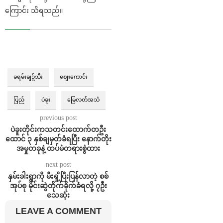
ကြောင်း သိရသည်။
ခရမ်းချဥ်သီး
စျေးကောင်း
ပြည်
ပဲခူး
မြေလတ်အသံ
previous post
ပဲခူးတိုင်းကသတင်းထောက်တဦး
ထောင် ၃ နှစ်ချမှတ်ခံရပြီး နောက်တိုး
အမှုတခုနဲ့ ထပ်မံတရားစွဲထား
next post
နှမ်းခါးရွာကို မီးရှို့ပြီးပြန်လာတဲ့ စစ်
အုပ်စု မိုင်းဆွဲတိုက်ခိုက်ခံရလို့ ၇ဦး
သေဆုံး
LEAVE A COMMENT