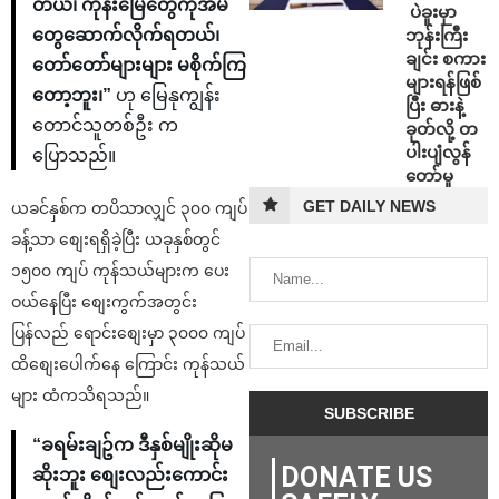
တယ်၊ ကုန်းမြေတွေကိုအိမ်
⁩ ⁨ပဲခူးမှာ
ဘုန်းကြီး
တွေဆောက်လိုက်ရတယ်၊
ချင်း စကား
တော်တော်များများ မစိုက်ကြ
များရန်ဖြစ်
တော့ဘူး၊”
ဟု မြေနုကျွန်း
ပြီး ဓားနဲ့
တောင်သူတစ်ဦး က
ခုတ်လို့ တ
ပါးပျံလွန်
ပြောသည်။
တော်မူ
GET DAILY NEWS
ယခင်နှစ်က တပိသာလျှင် ၃၀၀ ကျပ်
ခန့်သာ စျေးရရှိခဲ့ပြီး ယခုနှစ်တွင်
၁၅၀၀ ကျပ် ကုန်သယ်များက ပေး
ဝယ်နေပြီး စျေးကွက်အတွင်း
ပြန်လည် ရောင်းစျေးမှာ ၃၀၀၀ ကျပ်
ထိစျေးပေါက်နေ ကြောင်း ကုန်သယ်
များ ထံကသိရသည်။
“ခရမ်းချဥ်က ဒီနှစ်မျိုးဆိုမ
DONATE US
ဆိုးဘူး စျေးလည်းကောင်း