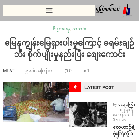
စီးပွားရေး
,
သတင်း
မြေနုကျွန်းမြေရှားပါးမှုကြောင့် ခရမ်းချဥ်
သီး စိုက်ပျိုးမှုနည်းပြီး စျေးကောင်း
MLAT
၅ နှစ် အကြာက
0
1
LATEST POST
by
ကျော်ကြီး
၁၂ နာရီ
အကြာက
5 views
⁨လေယာဉ်နဲ့
ဗုံးကြဲလို့ ၁