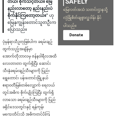
SAFELY
တယ်၊ စိုက်သင့်တယ်။ မြေ
နည်းလာတော့ နည်းနည်းပဲ
မြေလတ်အသံ သတင်းဌာနသို့
စိုက်နိုင်ကြတော့တယ်။”
ဟု
လုံခြုံစိတ်ချစွာလှူဒါန်း နိုင်
မြေနုကျွန်းတောင်သူတဦးက
ပါသည်။
ပြောသည်။
Donate
ပုံမှန်ရာသီဥတုဖြစ်ပါက ခရမ်းချဥ်
ထွက်သည့်အချိန်မှာ
အောက်တိုဘာလမှ ဇန်နဝါရီလအထိ
လေးတာတာ ထွက်ရှိပြီး ဆောင်း
သီးနှံခရမ်းချဉ်သီးများကို ပြည်၊
ရွှေတောင်၊ ပန်းတောင်းမြို့နယ်
ဧရာဝတီမြစ်တစ်လျှောက် ရေလယ်
တွင်အဓိက စိုက်ပျိုးကြပြီး ထွက်ရှိ
လာသော ခရမ်းချဉ်သီးများကို ပြည်
ခရိုင်ဒေသတွင်းနှင့် ရန်ကုန်၊
မကွေးတိုင်းသို့ အဓိကတင်ပို့ကြ