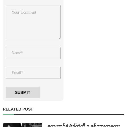
RELATED POST
⁨လေယာဉ်နဲ့ ဗုံးကြဲလို့ ၁ နှစ်သားကလေး