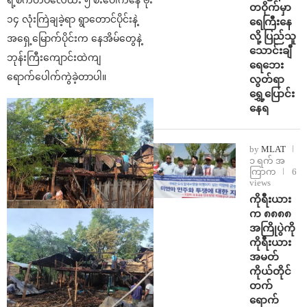
ရဲ့စက်တပ်လေထီး ၅ စီးပေါ်ကနေ ဗုံး
တဝိုက်မှာ
၁၄ လုံးကြဲချခဲ့ရာ ရွာတောင်ပိုင်းနဲ့
ရေကြီးနေ
လို့ ပြည်သူ
အရှေ့မြောက်ပိုင်းက နေအိမ်တွေနဲ့
သောင်းချီ
ဘုန်းကြီးကျောင်းထဲကျ
ရေဘေး
ရောက်ပေါက်ကွဲခဲ့တာပါ။
လွတ်ရာ
ရွှေ့ပြောင်း
နေရ
by
MLAT
၁ ရက် အ
ကြာက
6
views
ကိုရီးယား
က ၈၈၈၈
အကြိုပွဲကို
ကိုရီးယား
အမတ်
ကိုယ်တိုင်
တက်
ရောက်