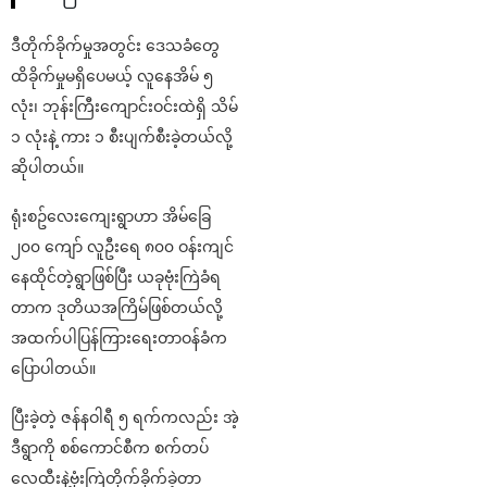
ဒီတိုက်ခိုက်မှုအတွင်း ဒေသခံတွေ
ထိခိုက်မှုမရှိပေမယ့် လူနေအိမ် ၅
လုံး၊ ဘုန်းကြီးကျောင်းဝင်းထဲရှိ သိမ်
၁ လုံးနဲ့ ကား ၁ စီးပျက်စီးခဲ့တယ်လို့
ဆိုပါတယ်။
ရုံးစဥ်လေးကျေးရွာဟာ အိမ်ခြေ
၂၀၀ ကျော် လူဦးရေ ၈၀၀ ဝန်းကျင်
နေထိုင်တဲ့ရွာဖြစ်ပြီး ယခုဗုံးကြဲခံရ
တာက ဒုတိယအကြိမ်ဖြစ်တယ်လို့
အထက်ပါပြန်ကြားရေးတာဝန်ခံက
ပြောပါတယ်။
ပြီးခဲ့တဲ့ ဇန်နဝါရီ ၅ ရက်ကလည်း အဲ့
ဒီရွာကို စစ်ကောင်စီက စက်တပ်
လေထီးနဲ့ဗုံးကြဲတိုက်ခိုက်ခဲ့တာ