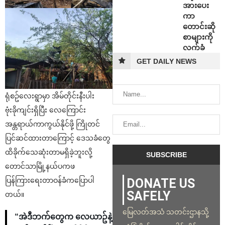
အားပေး
ကာ
တောင်းဆို
စာများကို
လက်ခံ
GET DAILY NEWS
ရုံစဥ်လေးရွာမှာ အိမ်တိုင်းနီးပါး
ဗုံးခိုကျင်းရှိပြီး လေကြောင်း
အန္တရာယ်ကာကွယ်နိုင်ဖို့ ကြိုတင်
ပြင်ဆင်ထားတာကြောင့် ဒေသခံတွေ
ထိခိုက်သေဆုံးတာမရှိခဲ့ဘူးလို့
တောင်သာမြို့နယ်ပကဖ
DONATE US
ပြန်ကြားရေးတာဝန်ခံကပြောပါ
SAFELY
တယ်။
မြေလတ်အသံ သတင်းဌာနသို့
“အဲဒီဘက်တွေက လေယာဥ်နဲ့