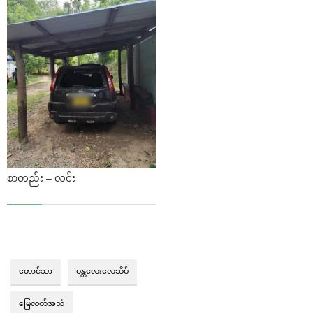
စာတည်း – လင်း
တောင်သာ
မန္တလေးလေဆိပ်
မြေလတ်အသံ