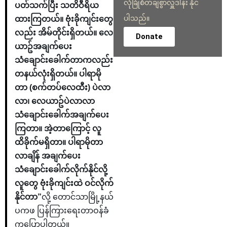
လုံခြုံစိတ်ချစွာလှူဒါန်း နိုင်
ပတ်သက်ပြီး သတိဝီရိယ
ပါသည်။
ထားကြတယ်။ ဗုံးခိုကျင်းတွေ
လည်း အိမ်တိုင်းရှိတယ်။ လေ
Donate
ယာဥ်အချက်ပေး
သံချောင်းခေါက်တာကလည်း
တနယ်လုံးရှိတယ်။ ပါရာမို
တာ (စက်တပ်လေထီး) ပဲလာ
လာ၊ လေယာဥ်ပဲလာလာ
သံချောင်းခေါက်အချက်ပေး
ကြတာ။ အဲ့တာကြောင့် လူ
ထိခိုက်မရှိတာ။ ပါရာမိုတာ
လာချိန် အချက်ပေး
သံချောင်းခေါက်လိုက်နိုင်လို့
လူတွေ ဗုံးခိုကျင်းထဲ ဝင်လိုက်
နိုင်တာ”
လို့ တောင်သာမြို့နယ်
ပကဖ ပြန်ကြားရေးတာဝန်ခံ
ကပြောပါတယ်။