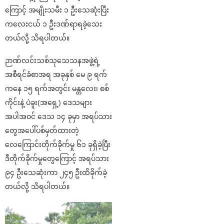
ကြောင့် အမျိုးသမီး ၁ ဦးသေဆုံးပြီး
ကလေးငယ် ၁ ဦးဒဏ်ရာရခဲ့သေး
တယ်လို့ သိရပါတယ်။
ဉာဏ်လင်းသစ်သုသေသနအဖွဲ့ရဲ့
အစီရင်ခံစာအရ အခုနှစ် မေ ၉ ရက်
ကနေ ၁၅ ရက်အတွင်း မန္တလေး၊ စစ်
ကိုင်းနဲ့ ပဲခူး(အရှေ့) ဒေသများ
အပါအဝင် ဒေသ ၁၄ ခုမှာ အရပ်သား
တွေအပေါ်ပစ်မှတ်ထားတဲ့
လေကြောင်းတိုက်ခိုက်မှု ၆၁ ခုရှိခဲ့ပြီး
ဒီတိုက်ခိုက်မှုတွေကြောင့် အရပ်သား
၉၄ ဦးသေဆုံးကာ ၂၄၅ ဦးထိခိုက်ခဲ့
တယ်လို့ သိရပါတယ်။