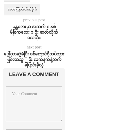
လေကြောင်းတိုက်ခိုက်
previous post
မန္တလေးမှာ အသက်‌ ‌၈ နှစ်
မိန်းကလေး ၁ ဦး ဓာတ်လိုက်
သေဆုံး
next post
ပေါ်တာဆွဲခံပြီး စစ်ကောင်စီတပ်သား
ဖြစ်လာသူ ၂ ဦး လက်နက်နဲ့ဘက်
ပြောင်းခိုလှုံ
LEAVE A COMMENT