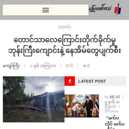
သတင်း
တောင်သာလေကြောင်းတိုက်ခိုက်မှု
ဘုန်းကြီးကျောင်းနဲ့ နေအိမ်တွေပျက်စီး
ကျော်ကြီး
၁ နှစ် အကြာက
0
8
LATEST POST
by
MLAT
၉ နာရီ အ
ကြာက
10 views
⁨ ⁨“မက်ပ
လိုင် မက်ပ