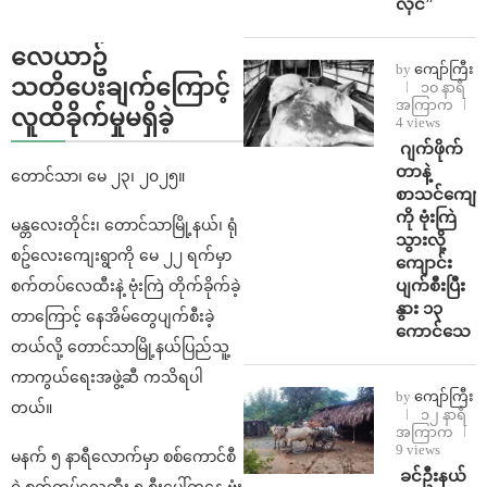
လိုင်”
လေယာဥ်
by
ကျော်ကြီး
သတိပေးချက်ကြောင့်
၁၀ နာရီ
အကြာက
လူထိခိုက်မှုမရှိခဲ့
4 views
⁨⁩ ⁨ဂျက်ဖိုက်
တာနဲ့
တောင်သာ၊ မေ ၂၃၊ ၂၀၂၅။
စာသင်ကျောင
ကို ဗုံးကြဲ
မန္တလေးတိုင်း၊ တောင်သာမြို့နယ်၊ ရုံ
သွားလို့
စဥ်လေးကျေးရွာကို မေ ၂၂ ရက်မှာ
ကျောင်း
ပျက်စီးပြီး
စက်တပ်လေထီးနဲ့ ဗုံးကြဲ တိုက်ခိုက်ခဲ့
နွား ၁၃
တာကြောင့် နေအိမ်တွေပျက်စီးခဲ့
ကောင်သေ
တယ်လို့ တောင်သာမြို့နယ်ပြည်သူ့
ကာကွယ်ရေးအဖွဲ့ဆီ ကသိရပါ
by
ကျော်ကြီး
တယ်။
၁၂ နာရီ
အကြာက
9 views
မနက် ၅ နာရီလောက်မှာ စစ်ကောင်စီ
⁩ ⁨ခင်ဦးနယ်