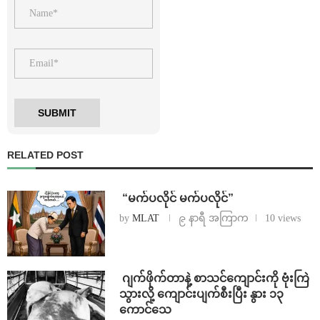
RELATED POST
⁨ ⁨“မက်ပလိုင် မက်ပလိုင်”
by
MLAT
၉ နာရီ အကြာက
10 views
⁨⁩ ⁨ဂျက်ဖိုက်တာနဲ့ စာသင်ကျောင်းကို ဗုံးကြဲ
သွားလို့ ကျောင်းပျက်စီးပြီး နွား ၁၃
ကောင်သေ