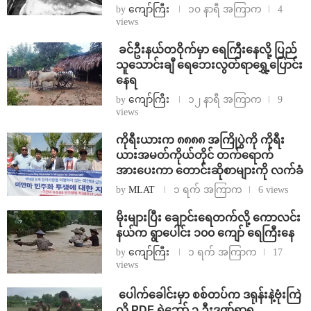
by
ကျော်ကြီး
၁၀ နာရီ အကြာက
4
views
⁩ ⁨ခင်ဦးနယ်တဝိုက်မှာ ရေကြီးနေလို့ ပြည်
သူသောင်းချီ ရေဘေးလွတ်ရာရွှေ့ပြောင်း
နေရ
by
ကျော်ကြီး
၁၂ နာရီ အကြာက
9
views
ကိုရီးယားက ၈၈၈၈ အကြိုပွဲကို ကိုရီး
ယားအမတ်ကိုယ်တိုင် တက်ရောက်
အားပေးကာ တောင်းဆိုစာများကို လက်ခံ
by
MLAT
၁ ရက် အကြာက
6 views
⁨မိုးများပြီး ချောင်းရေတက်လို့ ကောလင်း
နယ်က ရွာပေါင်း ၁၀၀ ကျော် ရေကြီးနေ
by
ကျော်ကြီး
၁ ရက် အကြာက
17
views
⁩ ⁨ပေါက်ခေါင်းမှာ စစ်တပ်က ဒရုန်းနဲ့ဗုံးကြဲ
လို့ PDF ရဲဘော် ၃ ဦးဒဏ်ရာရ