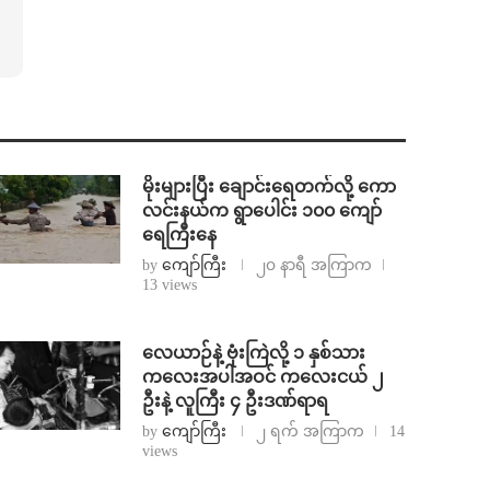
⁨မိုးများပြီး ချောင်းရေတက်လို့ ကော
လင်းနယ်က ရွာပေါင်း ၁၀၀ ကျော်
ရေကြီးနေ
by
ကျော်ကြီး
၂၀ နာရီ အကြာက
13 views
⁨လေယာဉ်နဲ့ ဗုံးကြဲလို့ ၁ နှစ်သား
ကလေးအပါအဝင် ကလေးငယ် ၂
ဦးနဲ့ လူကြီး ၄ ဦးဒဏ်ရာရ
by
ကျော်ကြီး
၂ ရက် အကြာက
14
views