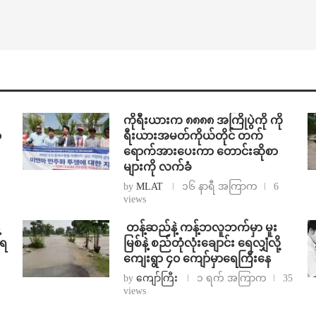
ကိုရီးယားက ၈၈၈၈ အကြိုပွဲကို ကို
ာ
ရီးယားအမတ်ကိုယ်တိုင် တက်
ရောက်အားပေးကာ တောင်းဆိုစာ
များကို လက်ခံ
by
MLAT
၁၆ နာရီ အကြာက
6
views
⁩ ⁨တန့်ဆည်နဲ့ ကန့်ဘလူဘက်မှာ မူး
ာရ
မြစ်နဲ့ စည်တုံလုံးချောင်း ရေလျှံလို့
ကျေးရွာ ၄၀ ကျော်မှာရေကြီးနေ
by
ကျော်ကြီး
၁ ရက် အကြာက
35
views