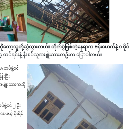
ော့သူတို့ဆွဲသွားတယ်။ တိုက်ပွဲဖြစ်တဲ့နေရာက ဗန်းမောက်နဲ့ ၁ မိုင်
 ၄ တပ်ရင်းနဲ့ နီးစပ်သူအမျိုးသားတဦးက ပြောပါတယ်။
တပ်ဖွဲ့ဝင်
်းပြီး
အမျိုးသားကဆို
ဖွဲ့ဝင် ၂ ဦး
မယ့် စိုးရိမ်