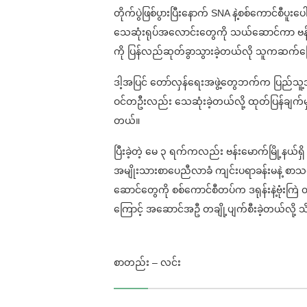
တိုက်ပွဲဖြစ်ပွားပြီးနောက် SNA နဲ့စစ်ကောင်စီပူးပ
သေဆုံးရုပ်အလောင်းတွေကို သယ်ဆောင်ကာ ဗန်းမ
ကို ပြန်လည်ဆုတ်ခွာသွားခဲ့တယ်လို သူကဆက်
ဒါ့အပြင် တော်လှန်ရေးအဖွဲ့တွေဘက်က ပြည်သူ့အု
ဝင်တဦးလည်း သေဆုံးခဲ့တယ်လို့ ထုတ်ပြန်ချက်မှ
တယ်။
ပြီးခဲ့တဲ့ မေ ၃ ရက်ကလည်း ဗန်းမောက်မြို့နယ်ရှိ
အမျိုးသားစာပေညီလာခံ ကျင်းပရာခန်းမနဲ့ စာသ
ဆောင်တွေကို စစ်ကောင်စီတပ်က ဒရုန်းနဲ့ဗုံးကြဲ တ
ကြောင့် အဆောင်အဦ တချို့ပျက်စီးခဲ့တယ်လို့
စာတည်း – လင်း