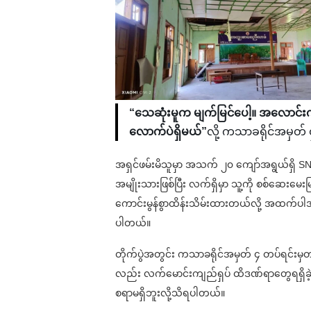
“သေဆုံးမူက မျက်မြင်ပေါ့။ အလောင်းကိုတ
လောက်ပဲရှိမယ်”
လို့ ကသာခရိုင်အမှတ်
အရှင်ဖမ်းမိသူမှာ အသက် ၂၀ ကျော်အရွယ်ရှိ SNA 
အမျိုးသားဖြစ်ပြီး လက်ရှိမှာ သူ့ကို စစ်ဆေးမေးမြန
ကောင်းမွန်စွာထိန်းသိမ်းထားတယ်လို့ အထက်ပါ
ပါတယ်။
တိုက်ပွဲအတွင်း ကသာခရိုင်အမှတ် ၄ တပ်ရင်းမှတပ်
လည်း လက်မောင်းကျည်ရှပ် ထိဒဏ်ရာတွေရရှိခဲ့ပေ
စရာမရှိဘူးလို့သိရပါတယ်။