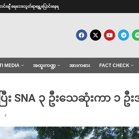
ောင်းချီ ရေဘေးလွတ်ရာရွှေ့ပြောင်းနေရ
TI MEDIA
အထူးကဏ္ဍ
အားကစား
FACT CHECK
စ်ပြီး SNA ၃ ဦးသေဆုံးကာ ၁ ဦးအ
4