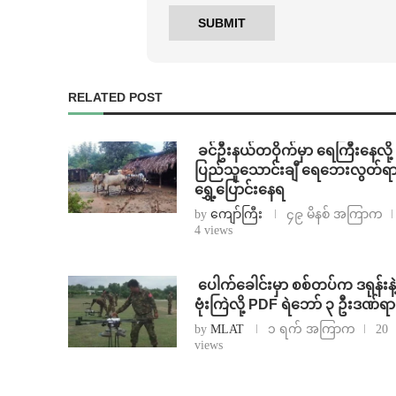
RELATED POST
⁩ ⁨ခင်ဦးနယ်တဝိုက်မှာ ရေကြီးနေလို့
ပြည်သူသောင်းချီ ရေဘေးလွတ်ရ
ရွှေ့ပြောင်းနေရ
by
ကျော်ကြီး
၄၉ မိနစ် အကြာက
4 views
⁩ ⁨ပေါက်ခေါင်းမှာ စစ်တပ်က ဒရုန်းနဲ့
ဗုံးကြဲလို့ PDF ရဲဘော် ၃ ဦးဒဏ်ရ
by
MLAT
၁ ရက် အကြာက
20
views