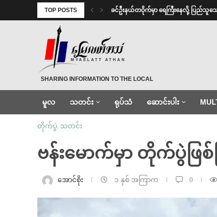
TOP POSTS
⁩ ⁨ခင်ဦးနယ်တဝိုက်မှာ ရေကြီးနေလို့ ပြည်သူသ
MYAELATT ATHAN
SHARING INFORMATION TO THE LOCAL
မူလ
သတင်း
ရုပ်သံ
ဆောင်းပါး
MUL
တိုက်ပွဲ
,
သတင်း
ဗန်းမောက်မှာ တိုက်ပွဲဖြ
အောင်စိုး
၁ နှစ် အကြာက
0