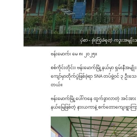
ပုံစာ - ဗုံးကြဲခံရတဲ့ ကဒူးအမျ
ဗန်းမောက်၊ မေ ၈၊ ၂၀၂၅။
စစ်ကိုင်းတိုင်း၊ ဗန်းမောက်မြို့နယ်မှာ ရှမ်းနီအမ
ကျော်မှာတိုက်ပွဲဖြစ်ခဲ့ရာ SNA တပ်ဖွဲ့ဝင် ၃ ဦး
တယ်။
ဗန်းမောက်မြို့ပေါ်ကနေ ထွက်ခွာလာတဲ့ အင်အား ၁
နယ်မြေဖြစ်တဲ့ နားယကာနဲ့ စက်တောကျေးရွာကြားကို