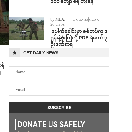
၁၀၀ ကျော် ရေကြီးနေ
by
MLAT
၁ ရက် အကြာက
20 views
⁩ ⁨ပေါက်ခေါင်းမှာ စစ်တပ်က ဒ
ရုန်းနဲ့ဗုံးကြဲလို့ PDF ရဲဘော် ၃
ဦးဒဏ်ရာရ
GET DAILY NEWS
ာရီ
ါ
DONATE US SAFELY