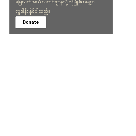
မြေလတ်အသံ သတင်းဌာနသို့ လုံခြုံစိတ်ချစွာ
လှူဒါန်း နိုင်ပါသည်။
Donate