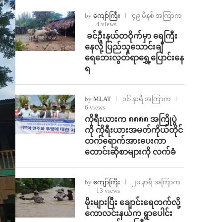
by
ကျော်ကြီး
၄၉ မိနစ် အကြာက
4 views
⁩ ⁨ခင်ဦးနယ်တဝိုက်မှာ ရေကြီး
နေလို့ ပြည်သူသောင်းချီ
ရေဘေးလွတ်ရာရွှေ့ပြောင်းနေ
ရ
by
MLAT
၁၆ နာရီ အကြာက
6 views
ကိုရီးယားက ၈၈၈၈ အကြိုပွဲ
ကို ကိုရီးယားအမတ်ကိုယ်တိုင်
တက်ရောက်အားပေးကာ
တောင်းဆိုစာများကို လက်ခံ
by
ကျော်ကြီး
၂၀ နာရီ အကြာက
13 views
⁨မိုးများပြီး ချောင်းရေတက်လို့
ကောလင်းနယ်က ရွာပေါင်း