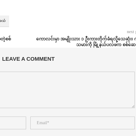
အသံ
next 
့တဲ့စစ်
ကောလင်းမှာ အမျိုးသား ၁ ဦးကားတိုက်ခံရလို့သေဆုံး၊
သမားကို မြို့နယ်ပလဖက စစ်ဆေ
LEAVE A COMMENT