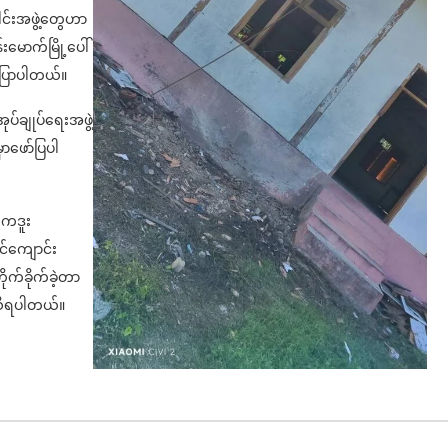
ေါင်းအဖွဲ့တွေဟာ
ောက်မြို့ပေါ်
ပြောပါတယ်။
ပ်ချုပ်ရေးအဖွဲ့
ာဖော်ပြပါ
 ကဒူး
င်ကျောင်း
ိုက်ခိုက်ခဲ့တာ
 သိရပါတယ်။