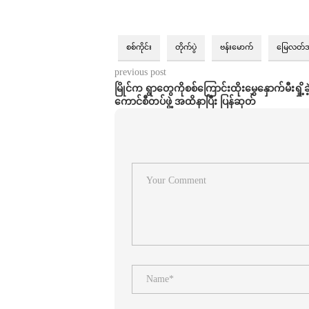
စစ်ကိုင်း
တိုက်ပွဲ
ဗန်းမောက်
မြေလတ်
previous post
မြိုင်က ရွာတွေကိုစစ်ကြောင်းထိုးမွှေနှောက်မီးရှို့ခဲ
ကောင်စီတပ်ဖွဲ့ အထိနာပြီး ပြန်ဆုတ်