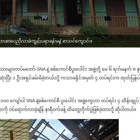
ိုးသားစာပေညီလာခံကျင်းပရာခန်းမနဲ့ စာသင်ကျောင်း။
ျိုးသားများတပ်မတော်-SNA နဲ့ စစ်ကောင်စီပူးပေါင်း အဖွဲ့တို့ မေ ၆ ရက်မနက် ၈ န
သေဆုံးပြီး ၁ ဦးအရှင်ဖမ်းမိခဲ့တယ်လို့ ကသာခရိုင်အမှတ် ၄ တပ်ရင်းက ထုတ်ပြန်ပ
၀၀ ကျော်ပါ SNA နဲ့စစ်ကောင်စီ ပူးပေါင်း အဖွဲ့တွေဟာ တပ်ရင်း ၄ ထိန်းချုပ်
 ဝင်ရောက်လာခဲ့ချိန် နာရီဝက်ခန့် ထိတွေ့တိုက်ပွဲဖြစ်ခဲ့တာလို့ ဆိုပါတယ်။