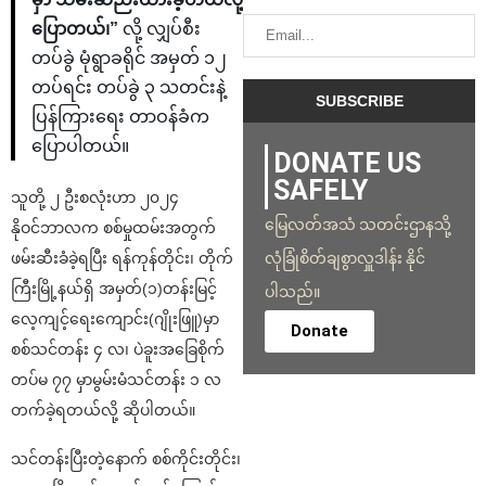
ပြောတယ်၊”
လို့ လျှပ်စီး
တပ်ခွဲ မုံရွာခရိုင် အမှတ် ၁၂
တပ်ရင်း တပ်ခွဲ ၃ သတင်းနဲ့
ပြန်ကြားရေး တာဝန်ခံက
ပြောပါတယ်။
DONATE US
SAFELY
သူတို့ ၂ ဦးစလုံးဟာ ၂၀၂၄
မြေလတ်အသံ သတင်းဌာနသို့
နိုဝင်ဘာလက စစ်မှုထမ်းအတွက်
ဖမ်းဆီးခံခဲ့ရပြီး ရန်ကုန်တိုင်း၊ တိုက်
လုံခြုံစိတ်ချစွာလှူဒါန်း နိုင်
ကြီးမြို့နယ်ရှိ အမှတ်(၁)တန်းမြင့်
ပါသည်။
လေ့ကျင့်ရေးကျောင်း(ဂျိုးဖြူ)မှာ
Donate
စစ်သင်တန်း ၄ လ၊ ပဲခူးအခြေစိုက်
တပ်မ ၇၇ မှာမွမ်းမံသင်တန်း ၁ လ
တက်ခဲ့ရတယ်လို့ ဆိုပါတယ်။
သင်တန်းပြီးတဲ့နောက် စစ်ကိုင်းတိုင်း၊