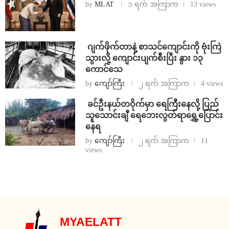
by
MLAT
၁ ရက် အကြာက
13 views
⁨⁩ ⁨ဂျက်ဖိုက်တာနဲ့ စာသင်ကျောင်းကို ဗုံးကြဲ
သွားလို့ ကျောင်းပျက်စီးပြီး နွား ၁၃
ကောင်သေ
by
ကျော်ကြီး
၂ ရက် အကြာက
4 views
⁩ ⁨ခင်ဦးနယ်တဝိုက်မှာ ရေကြီးနေလို့ ပြည်
သူသောင်းချီ ရေဘေးလွတ်ရာရွှေ့ပြောင်း
နေရ
by
ကျော်ကြီး
၂ ရက် အကြာက
11
views
MYAELATT