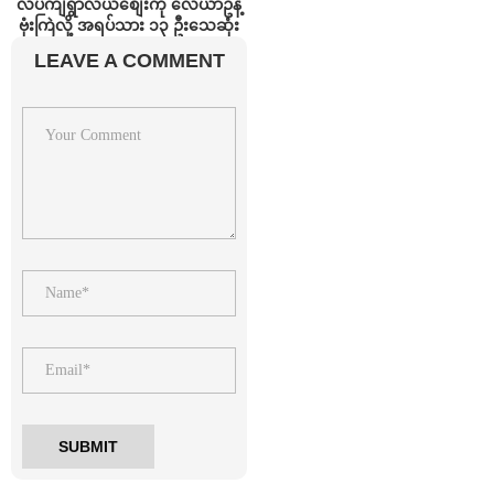
လိပ်ကျရွာလယ်စျေးကို လေယာဥ်နဲ့
ဗုံးကြဲလို့ အရပ်သား ၁၃ ဦးသေဆုံး
LEAVE A COMMENT