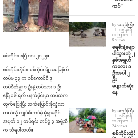
ကပ်”
by
ကျော်ကြီး
၁၅ နာရီ
အကြာက
9 views
ရေစီးနဲ့မျော
ပါသွားတဲ့ ၂
စစ်ကိုင်း၊ ဧပြီ ၁၈၊ ၂၀၂၅။
နှစ်အရွယ်
ကလေး ၁
စစ်ကိုင်းတိုင်း၊ စစ်ကိုင်းမြို့အခြေစိုက်
ဦးအပါ ၂
တပ်မ ၃၃ က စစ်ကောင်စီ ဒု
ဦး
ပျောက်ဆုံး
တပ်စိတ်မှူး ၁ ဦးနဲ့ တပ်သား ၁ ဦး
နေ
ဧပြီ ၁၆ ရက် မနက်ပိုင်းမှာ တပ်ထဲက
ထွက်ပြေးပြီး ဘက်ပြောင်းခိုလှုံလာ
by
ကျော်ကြီး
တယ်လို့ လျှပ်စီးတပ်ခွဲ မုံရွာခရိုင်
၁၆ နာရီ
အကြာက
အမှတ် ၁၂ တပ်ရင်း တပ်ခွဲ ၃ အဖွဲ့ဆီ
24 views
က သိရပါတယ်။
စစ်ကိုင်းတိုင်း