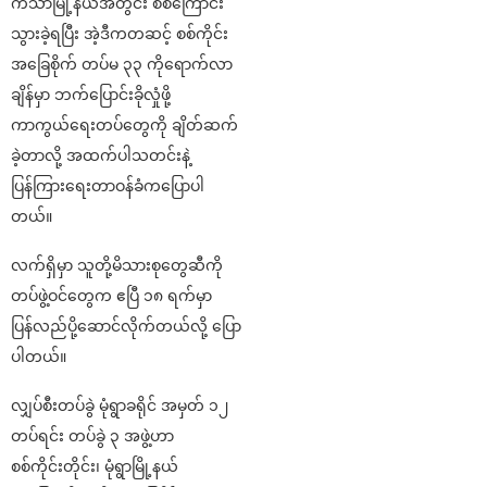
ကသာမြို့နယ်အတွင်း စစ်ကြောင်း
သွားခဲ့ရပြီး အဲ့ဒီကတဆင့် စစ်ကိုင်း
အခြေစိုက် တပ်မ ၃၃ ကိုရောက်လာ
ချိန်မှာ ဘက်ပြောင်းခိုလှုံဖို့
ကာကွယ်ရေးတပ်တွေကို ချိတ်ဆက်
ခဲ့တာလို့ အထက်ပါသတင်းနဲ့
ပြန်ကြားရေးတာဝန်ခံကပြောပါ
တယ်။
လက်ရှိမှာ သူတို့မိသားစုတွေဆီကို
တပ်ဖွဲ့ဝင်တွေက ဧပြီ ၁၈ ရက်မှာ
ပြန်လည်ပို့ဆောင်လိုက်တယ်လို့ ပြော
ပါတယ်။
လျှပ်စီးတပ်ခွဲ မုံရွာခရိုင် အမှတ် ၁၂
တပ်ရင်း တပ်ခွဲ ၃ အဖွဲ့ဟာ
စစ်ကိုင်းတိုင်း၊ မုံရွာမြို့နယ်