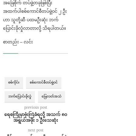
အခြေစိုက် တပ်ဖွဲ့တခုဖြစ်ပြီး
အထက်ပါစစ်ကောင်စီတပ်ဖွဲ့ဝင် ၂ ဦး
ဟာ သူတို့ဆီ ပထမဦးဆုံး ဘက်
ပြောင်းခိုလှုံလာတာလို့ သိရပါတယ်။
စာတည်း – လင်း
စစ်ကိုင်း
စစ်ကောင်စီတပ်ဖွဲ့ဝင်
ဘက်ပြောင်းခိုလှုံ
မြေလတ်အသံ
previous post
ရေစကြိုမှာဗုံးကြဲခံရလို့ အသက် ၈၀
အရွယ်အဖိုး ၁ ဦးသေဆုံး
next post