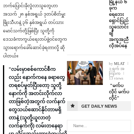
မြို့နယ် ၆
ဘက်ပြောင်းခိုလှုံလာသူတွေဟာ
ခုက
အသက် ၂၈ နှစ်အရွယ် ဒုတပ်စိတ်မှူး
ရေဘေး
ရှောင်ပြည်
ဖြိုးသီဟနဲ့ ၃၆ နှစ်အရွယ် တပ်သား
သူသောင်း
မောင်သက်တို့ဖြစ်ပြီး သူတို့ကို
ချီ
ဒေသခံကာကွယ်ရေးတပ်ဖွဲ့ဝင်တွေက
အကူအညီ
လိုအပ်နေ
သွားရောက်ခေါ်ဆောင်ခဲ့ရတာလို့ ဆို
ပါတယ်။
by
MLAT
၁ ရက် အ
“လမ်းမှာစစ်ကောင်စီက
ကြာက
လည်း နောက်ကနေ ခရာတွေ
13 views
တရစပ်မှုတ်ပြီးတော့ သူတို့
⁨ ⁨“မက်ပ
လိုင် မက်ပ
နောက်ကို အတင်းလိုက်လာ
လိုင်”
တာဖြစ်တဲ့အတွက် လက်နက်
GET DAILY NEWS
တွေသယ်ဆောင်နိုင်တာမရှိ
တာနဲ့ (သူတို့ယူလာတဲ့
လက်နက်ကို) လမ်းတနေရာ
မှာ သိမ်းဆည်းထားခဲ့တယ်လို့