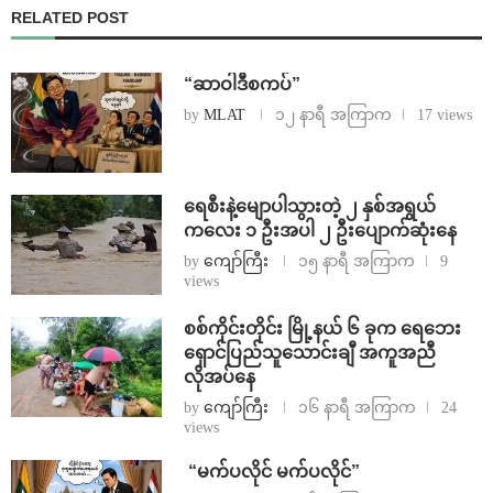
RELATED POST
“ဆာဝါဒီစကပ်”
by
MLAT
၁၂ နာရီ အကြာက
17 views
ရေစီးနဲ့မျောပါသွားတဲ့ ၂ နှစ်အရွယ်
ကလေး ၁ ဦးအပါ ၂ ဦးပျောက်ဆုံးနေ
by
ကျော်ကြီး
၁၅ နာရီ အကြာက
9
views
စစ်ကိုင်းတိုင်း မြို့နယ် ၆ ခုက ရေဘေး
ရှောင်ပြည်သူသောင်းချီ အကူအညီ
လိုအပ်နေ
by
ကျော်ကြီး
၁၆ နာရီ အကြာက
24
views
⁨ ⁨“မက်ပလိုင် မက်ပလိုင်”