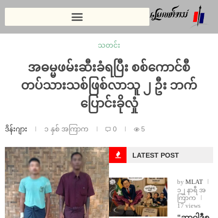
သတင်း
အဓမ္မဖမ်းဆီးခံရပြီး စစ်ကောင်စီ
တပ်သားသစ်ဖြစ်လာသူ ၂ ဦး ဘက်
ပြောင်းခိုလှုံ
ဒိန်းဂျား
၁ နှစ် အကြာက
0
5
LATEST POST
by
MLAT
၁၂ နာရီ အ
ကြာက
17 views
“ဆာဝါဒီစ