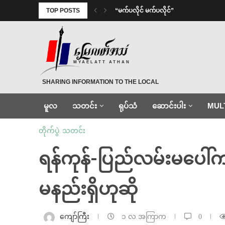
TOP POSTS
⁨ ⁨“မက်ပလိုင် မက်ပလိုင်”
MYAELATT ATHAN
SHARING INFORMATION TO THE LOCAL
မူလ
သတင်း
ရုပ်သံ
ဆောင်းပါး
MUL
တိုက်ပွဲ
,
သတင်း
⁨ရန်ကုန်-ပြည်လမ်းမပေါ်
မနည်းရှိဟုဆို
ကျော်ကြီး
၁ လ အကြာက
0