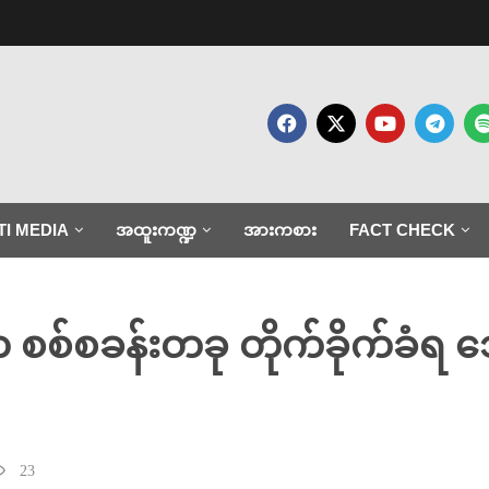
TI MEDIA
အထူးကဏ္ဍ
အားကစား
FACT CHECK
က စစ်စခန်းတခု တိုက်ခိုက်ခံရ
23