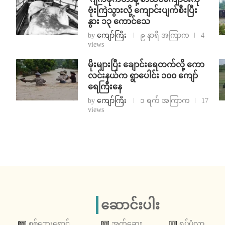
ဗုံးကြဲသွားလို့ ကျောင်းပျက်စီးပြီး
နွား ၁၃ ကောင်သေ
by
ကျော်ကြီး
၉ နာရီ အကြာက
4
views
⁨မိုးများပြီး ချောင်းရေတက်လို့ ကော
လင်းနယ်က ရွာပေါင်း ၁၀၀ ကျော်
ရေကြီးနေ
by
ကျော်ကြီး
၁ ရက် အကြာက
17
views
ဆောင်းပါး
စစ်ဘေးရှောင်
အက်ဆေး
ရုပ်ပုံလွှာ