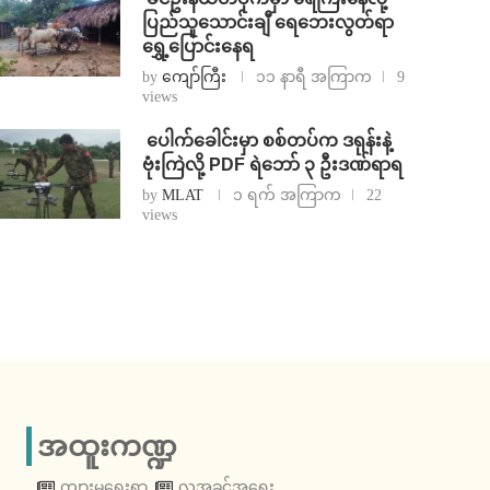
ပြည်သူသောင်းချီ ရေဘေးလွတ်ရာ
ရွှေ့ပြောင်းနေရ
by
ကျော်ကြီး
၁၁ နာရီ အကြာက
9
views
⁩ ⁨ပေါက်ခေါင်းမှာ စစ်တပ်က ဒရုန်းနဲ့
ဗုံးကြဲလို့ PDF ရဲဘော် ၃ ဦးဒဏ်ရာရ
by
MLAT
၁ ရက် အကြာက
22
views
အထူးကဏ္ဍ
ကျားမရေးရာ
လူ့အခွင့်အရေး