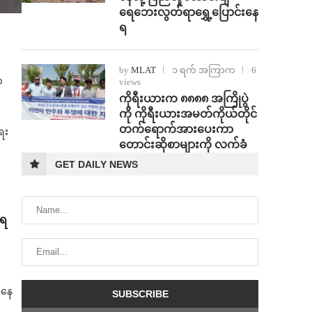
ရေဘေးလွတ်ရာရွှေ့ပြောင်းနေ
ရ
by
MLAT
၁ ရက် အကြာက
6
က
views
ကိုရီးယားက ၈၈၈၈ အကြိုပွဲ
ကို ကိုရီးယားအမတ်ကိုယ်တိုင်
တက်ရောက်အားပေးကာ
ေး
တောင်းဆိုစာများကို လက်ခံ
GET DAILY NEWS
ာရ
း
အနေ