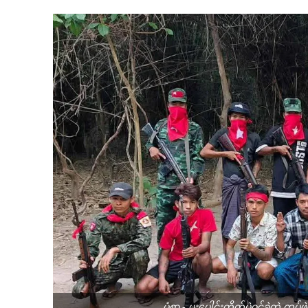
ပုံစာ - ပူးပေါင်းတိုက်ပွဲဝင်ခဲ့တဲ့ တပ