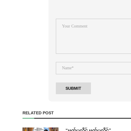
RELATED POST
⁨ ⁨“မက်ပလိုင် မက်ပလိုင်”