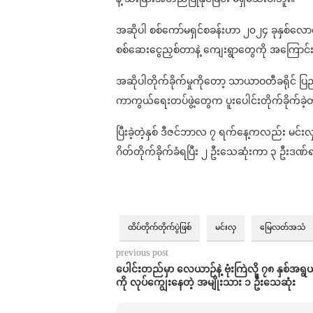
အဆိုပါ စစ်ကော်မရှင်စခန်းဟာ ၂၀၂၄ ခုနှစ်လေ
စစ်ဆေးငွေညှစ်တာနဲ့ ကျေးရွာတွေကို အကြောင်း
အဆိုပါတိုက်ခိုက်မှုကိုတော့ သာယာဝတီခရိုင် ပြည
ကာကွယ်ရေးတပ်ဖွဲ့တွေက ပူးပေါင်းတိုက်ခိုက်ခဲ
ပြီးခဲ့တဲ့နှစ် ဒီဇင်ဘာလ ၇ ရက်နေ့ကလည်း မင်းလ
ဂိတ်တိုက်ခိုက်ခံရပြီး ၂ ဦးသေဆုံးကာ ၃ ဦးဒဏ
ထိပ်တိုက်တိုက်ပွဲဖြစ်
မင်းလှ
မြေလတ်အသံ
previous post
ပေါင်းတည်မှာ လေယာဉ်နဲ့ ဗုံးကြဲလို့ ၇၈ နှစ်အရွယ်
ကို လုပ်ကျွေးနေတဲ့ အမျိုးသား ၁ ဦးသေဆုံး