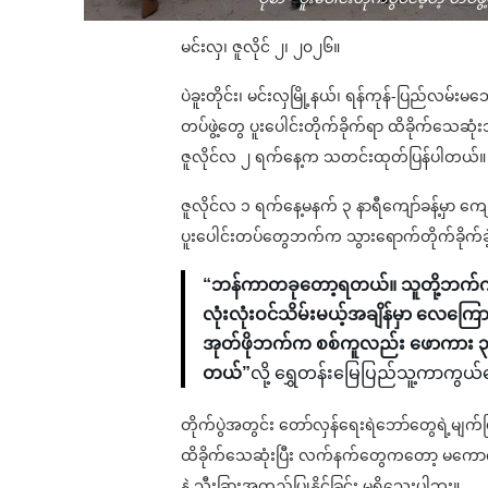
မင်းလှ၊ ဇူလိုင် ၂၊ ၂၀၂၆။
ပဲခူးတိုင်း၊ မင်းလှမြို့နယ်၊ ရန်ကုန်-ပြည်လမ်
တပ်ဖွဲ့တွေ ပူးပေါင်းတိုက်ခိုက်ရာ ထိခိုက်သေ
ဇူလိုင်လ ၂ ရက်နေ့က သတင်းထုတ်ပြန်ပါတယ်။
ဇူလိုင်လ ၁ ရက်နေ့မနက် ၃ နာရီကျော်ခန့်မှာ ကျေ
ပူးပေါင်းတပ်တွေဘက်က သွားရောက်တိုက်ခိုက်ခဲ့ရ
“ဘန်ကာတခုတော့ရတယ်။ သူတို့ဘက်က 
လုံးလုံးဝင်သိမ်းမယ့်အချိန်မှာ လေကြ
အုတ်ဖိုဘက်က စစ်ကူလည်း ဖောကား ၃
တယ်”
လို့ ရွှေတန်းမြေပြည်သူ့ကာကွယ
တိုက်ပွဲအတွင်း တော်လှန်ရေးရဲဘော်တွေရဲ့မျက
ထိခိုက်သေဆုံးပြီး လက်နက်တွေကတော့ မကောက်
နဲ့ သီးခြားအတည်ပြုနိုင်ခြင်း မရှိသေးပါဘူး။