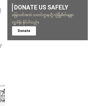
DONATE US SAFELY
ု
မြေလတ်အသံ သတင်းဌာနသို့ လုံခြုံစိတ်ချစွာ
လှူဒါန်း နိုင်ပါသည်။
Donate
ေး
post
ာချီ
င်း
ပြန်