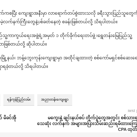
ာက်ကစပြီး ကျေးရွာအနီးမှာ လာရောက်တပ်စွဲထားသလို ခရီးသွားပြည်သူတွေကိ
မဲ့လက်နက်ကြီးတွေနဲ့ပစ်ခတ်နေတဲ့ စခန်းဖြစ်တယ်လို့ သိရပါတယ်။
်သူ့ကာကွယ်ရေးအဖွဲ့ရဲ့အမှတ် ၁ တိုက်ခိုက်ရေးတပ်ဖွဲ့ ၊ရွှေတန်းမြေပြည်သူ့
့တာဖြစ်တယ်လို့ ဆိုပါတယ်။
ှမြို့နယ်၊ ဘန့်ဘွေးကုန်းကျေးရွာမှာ အထိုင်ချထားတဲ့ စစ်ကော်မရှင်စစ်ဆေးရ
်ရာရခဲ့တယ်လို့ သိရပါတယ်။
ရန်ကုန်ပြည်လမ်း
အညာတန်းကျေးရွာ
next 
 မိခင်အို
⁨ ⁨မကွေးနဲ့ ချင်းနယ်စပ် တိုက်ပွဲတွေအတွင်း စစ်သားရ
သေဆုံး လက်နက် အများအပြားသိမ်းဆည်းရမိထားကြော
CPA ထုတ်