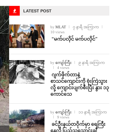
LATEST POST
by
MLAT
၇ နာရီ အကြာက
10 views
⁨ ⁨“မက်ပလိုင် မက်ပလိုင်”
by
ကျော်ကြီး
၉ နာရီ အကြာက
4 views
⁨⁩ ⁨ဂျက်ဖိုက်တာနဲ့
စာသင်ကျောင်းကို ဗုံးကြဲသွား
လို့ ကျောင်းပျက်စီးပြီး နွား ၁၃
ကောင်သေ
by
ကျော်ကြီး
၁၁ နာရီ အကြာက
9 views
⁩ ⁨ခင်ဦးနယ်တဝိုက်မှာ ရေကြီး
နေလို့ ပြည်သူသောင်းချီ