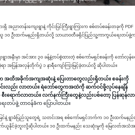
းမဘေးရှိ အညာတန်းကျေးရွာနဲ့ ကိုင်းပြင်ကြီးရွာကြားက စစ်တပ်စခန်းတခုကို PDF
ဆုံးသူ ၁၀ ဦးထက်မနည်းရှိတယ်လို့ သာယာဝတီခရိုင်ပြည်သူ့ကာကွယ်ရေးတပ်ဖွဲ့
းရွာအနီးမှာ အင်အား ၃၀ ခန့်နဲ့တပ်စွဲထားတဲ့ စစ်ကော်မရှင်စခန်းကို တော်လှန်ရ
ာ အပြန်အလှန်တိုက်ပွဲ ၁ နာရီကျော်ကြာမြင့်ခဲ့တယ်လို့ ဆိုပါတယ်။
အထိအခိုက်အကျအဆုံးနဲ့ ပြေးတာတွေလည်းရှိတယ်။ စခန်းကို
ောင်းလည်း လာတယ်။ ရဲဘော်တွေကအထဲကို ဆက်ဝင်ဖို့လုပ်နေချိန်
 စီးရောက်လာတယ်။ လက်နက်ကြီးတွေနဲ့လည်းပစ်တော့ ပြန်ဆုန်လ
်ရေးတပ်ဖွဲ့ တာဝန်ခံက ပြောပါတယ်။
်မြင်နဲ့ ရွာခံပြည်သူတွေရဲ့ သတင်းအရ စစ်ကော်မရှင်ဘက်က ၁၀ ဦးထက်မနည်
ယူနိုင်ခဲ့ဘူးလို့ဆိုပါတယ်။ ၁၀ ဦးထက်မနည်း သေဆုံးမှုကို မြေလတ်အသံ