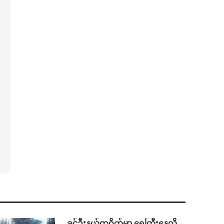
⁩ ⁨ခင်ဦးနယ်တဝိုက်မှာ ရေကြီးနေလို့