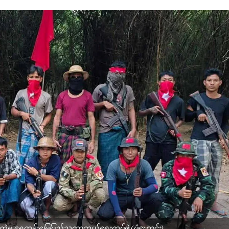
်ဖွဲ့ထဲမှ ရွှေတန်းမြေပြည်သူ့ကာကွယ်ရေးတပ်ဖွဲ့ (ပုံဟောင်း)