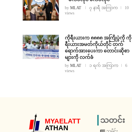
by
MLAT
၇ နာရီ အကြာက
10
views
ကိုရီးယားက ၈၈၈၈ အကြိုပွဲကို ကို
ရီးယားအမတ်ကိုယ်တိုင် တက်
ရောက်အားပေးကာ တောင်းဆိုစာ
များကို လက်ခံ
by
MLAT
၁ ရက် အကြာက
6
views
သတင်း
MYAELATT
ATHAN
သမိုင်း