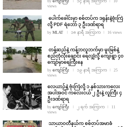
by
ကျော်ကြီး
၁၄ နာရီ အကြာက
10
views
⁩ ⁨ပေါက်ခေါင်းမှာ စစ်တပ်က ဒရုန်းနဲ့ဗုံးကြဲ
လို့ PDF ရဲဘော် ၃ ဦးဒဏ်ရာရ
by
MLAT
၁၈ နာရီ အကြာက
16 views
⁩ ⁨တန့်ဆည်နဲ့ ကန့်ဘလူဘက်မှာ မူးမြစ်နဲ့
စည်တုံလုံးချောင်း ရေလျှံလို့ ကျေးရွာ ၄၀
ကျော်မှာရေကြီးနေ
by
ကျော်ကြီး
၁၉ နာရီ အကြာက
25
views
⁨လေယာဉ်နဲ့ ဗုံးကြဲလို့ ၁ နှစ်သားကလေး
အပါအဝင် ကလေးငယ် ၂ ဦးနဲ့ လူကြီး ၄
ဦးဒဏ်ရာရ
by
ကျော်ကြီး
၂ ရက် အကြာက
11
views
⁩ ⁨သာယာဝတီနယ်က စစ်တပ်အမာခံ