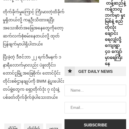
⁩ ⁨တန့်ဆည်နဲ့
ကန့်ဘလူ
တိုက်ခိုက်မှုကြောင့် ကြီးမားတဲ့ထိခိုက်
ဘက်မှာ မူး
မှုရှိတယ်လို့ ကနဦးသိထားရပြီး
မြစ်နဲ့ စည်
တုံလုံး
အသေးစိတ်အခြေအနေတွေကိုတော့
ချောင်း
ဆက်လက်စုံစမ်းနေတယ်လို့ ထုတ်
ရေလျှံလို့
ပြန်ချက်မှာပါရှိပါတယ်။
ကျေးရွာ
၄၀ ကျော်
ပြီးခဲ့တဲ့ ဒီဇင်ဘာ ၂၂ ရက်ဒီမနက် ၁
မှာရေကြီး
နေ
နာရီလောက်မှာလည်း ပဲခူးတိုင်း၊
GET DAILY NEWS
တောင်ငူမြို့အခြေစိုက်၊ တောင်ပိုင်း
တိုင်းစစ်ဌာနချုပ်ကို BWM နဲ့ပူးပေါင်း
တပ်ဖွဲ့တွေက ရှော့တိုက်ဒုံး ၇ လုံးနဲ့
ပစ်ခတ်တိုက်ခိုက်ခဲ့ပါသေးတယ်။
ဆိပ်ဖြူ
တိုက်ခိုက်
မကွေး