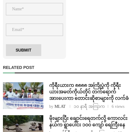
RELATED POST
ကိုရီးယားက ၈၈၈၈ အကြိုပွဲကို ကိုရီး
ယားအမတ်ကိုယ်တိုင် တက်ရောက်
အားပေးကာ တောင်းဆိုစာများကို လက်ခံ
by
MLAT
၁၀ နာရီ အကြာက
6 views
⁨မိုးများပြီး ချောင်းရေတက်လို့ ကောလင်း
နယ်က ရွာပေါင်း ၁၀၀ ကျော် ရေကြီးနေ