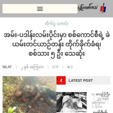
တိုက်ပွဲ
,
သတင်း
အမ်း-ပဒါန်းလမ်းပိုင်းမှာ စစ်ကောင်စီရဲ့ ခဲ
ယမ်းတင်ယာဉ်တန်း တိုက်ခိုက်ခံရ၊
စစ်သား ၅ ဦး သေဆုံး
MLAT
၂ နှစ် အကြာက
0
1
LATEST POST
by
ကျော်ကြီး
၃၃ မိနစ်
အကြာက
1 views
⁨⁩ ⁨ဂျက်ဖိုက်