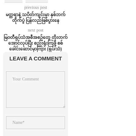
previous post
မတ္တရာနဲ့ သပိတ်ကျင်းမှာ နှစ်ဘက်
တိုက်ပွဲ ပြန်လည်ဖြစ်ပွားနေ
next post
မြဝတီရုပ်သံအစီအစဥ်တွေ တိုးတက်
အောင်လုပ်ပြီး စည်းရုံးကြဖို့ စစ်
ခေါင်းဆောင်မှာကြား (ရုပ်/သံ)
LEAVE A COMMENT