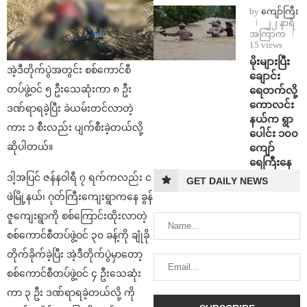
by
ကျော်ကြီး
၂၂ နာရီ
အကြာက
15 views
⁨မိုးများပြီး
အဲ့ဒီတိုက်ပွဲအတွင်း စစ်ကောင်စီ
ချောင်း
တပ်ဖွဲ့ဝင် ၅ ဦးသေဆုံးကာ ၈ ဦး
ရေတက်လို့
ကောလင်း
ဒဏ်ရာရခဲ့ပြီး ခဲယမ်းတင်လာတဲ့
နယ်က ရွာ
ကား ၁ စီးလည်း ပျက်စီးခဲ့တယ်လို့
ပေါင်း ၁၀၀
ဆိုပါတယ်။
ကျော်
ရေကြီးနေ
ဒါ့အပြင် ဇန်နဝါရီ ၇ ရက်ကလည်း င
GET DAILY NEWS
ဖဲမြို့နယ်၊ ဂုတ်ကြီးကျေးရွာကနေ ခွန်
ဇူကျေးရွာကို စစ်ကြောင်းထိုးလာတဲ့
စစ်ကောင်စီတပ်ဖွဲ့ဝင် ၃၀ ခန့်ကို ချုံခို
တိုက်ခိုက်ခဲ့ပြီး အဲ့ဒီတိုက်ပွဲမှာတော့
စစ်ကောင်စီတပ်ဖွဲ့ဝင် ၄ ဦးသေဆုံး
ကာ ၃ ဦး ဒဏ်ရာရခဲ့တယ်လို့ ကို