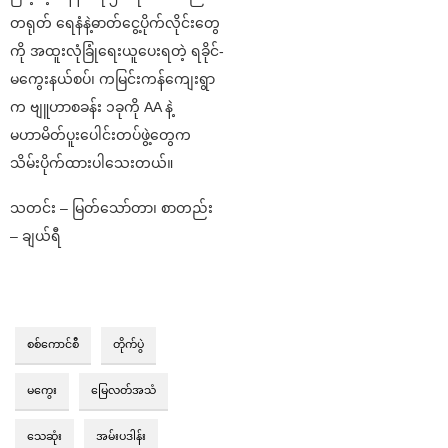
တရုတ် ရေနံနဲ့ဓာတ်ငွေ့ပိုက်လိုင်းတွေ
ကို အထူးလုံခြုံရေးယူပေးရတဲ့ ရခိုင်-
မကွေးနယ်စပ်၊ ကမြင်းကန်ကျေးရွာ
က ဗျူဟာစခန်း ၁ခုကို AA နဲ့
မဟာမိတ်ပူးပေါင်းတပ်ဖွဲ့တွေက
သိမ်းပိုက်ထားပါသေးတယ်။
သတင်း – မြတ်သော်တာ၊ စာတည်း
– ချယ်ရီ
စစ်ကောင်စီ
တိုက်ပွဲ
မကွေး
မြေလတ်အသံ
သေဆုံး
အမ်းပဒါန်း