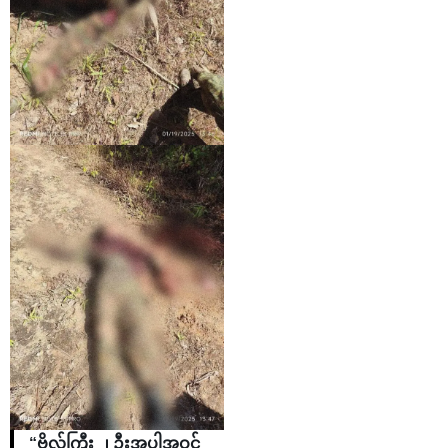
“ဗိုလ်ကြီး ၂ ဦးအပါအဝင်