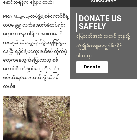
နောင်သူရိန်က ပြောပါတယ်။
PRA-Magwayတပ်ဖွဲ့နဲ့ စစ်ကောင်စီရဲ့
DONATE US
SAFELY
တပ်မ ၉၉ လက်အောက်ခံတပ်ရင်း
တွေဟာ ဇန်နဝါရီလ အစကနေ ဒီ
မြေလတ်အသံ သတင်းဌာနသို့
ကနေ့ထိ ထိတွေ့တိုက်ပွဲတွေဖြစ်ပွား
လုံခြုံစိတ်ချစွာလှူဒါန်း နိုင်
နေပြီး ရခိုင်နဲ့ မကွေးနယ်စပ် တိုက်ပွဲ
ပါသည်။
တွေကနေထွက်ပြေးလာတဲ့ စစ်
Donate
ကောင်စီတပ်ဖွဲ့ဝင်တွေကိုလည်း
ဖမ်းဆီးရမိထားတယ်လို့ သိရပါ
တယ်။