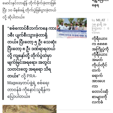
မောင်းနှင်လာချိန် တိုက်ခိုက်ခဲ့တာဖြစ်
နေရ
ပြီး ၁၀ မိနစ်ခန့် တိုက်ပွဲဖြစ်ပွားခဲ့တယ်
လို့ ဆိုပါတယ်။
by
MLAT
၁၈ နာရီ အ
“စစ်‌ကောင်စီဘက်ကနေ ကား
ကြာက
6
views
၁စီး ပျက်စီးသွားခဲ့တာရှိ
ကိုရီးယား
တယ်။ ပြီးတော့ ၅ ဦး သေဆုံး
က ၈၈၈၈
ပြီးတော့ ၈ ဦး ဒဏ်ရာရတယ်
အကြိုပွဲကို
ကိုရီးယား
လို့ ကျနော်တို့ တိုက်ပွဲထဲမှာ
အမတ်
မျက်မြင်အရရော၊ အတွင်း
ကိုယ်တိုင်
သတင်းတွေ အရရော သိရ
တက်
ရောက်
တယ်။”
လို့ PRA-
အားပေး
Magwayတပ်ဖွဲ့ရဲ့ စစ်ရေး
ကာ
တာဝန်ခံ ကိုနောင်သူရိန်က
တောင်းဆို
ပြောပါတယ်။
စာများကို
လက်ခံ