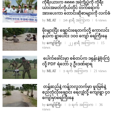
ကိုရီးယားက ၈၈၈၈ အကြိုပွဲကို ကိုရီး
ယားအမတ်ကိုယ်တိုင် တက်ရောက်
အားပေးကာ တောင်းဆိုစာများကို လက်ခံ
by
MLAT
၁၈ နာရီ အကြာက
6 views
⁨မိုးများပြီး ချောင်းရေတက်လို့ ကောလင်း
နယ်က ရွာပေါင်း ၁၀၀ ကျော် ရေကြီးနေ
by
ကျော်ကြီး
၂၂ နာရီ အကြာက
15
views
⁩ ⁨ပေါက်ခေါင်းမှာ စစ်တပ်က ဒရုန်းနဲ့ဗုံးကြဲ
လို့ PDF ရဲဘော် ၃ ဦးဒဏ်ရာရ
by
MLAT
၁ ရက် အကြာက
21 views
⁩ ⁨တန့်ဆည်နဲ့ ကန့်ဘလူဘက်မှာ မူးမြစ်နဲ့
စည်တုံလုံးချောင်း ရေလျှံလို့ ကျေးရွာ ၄၀
ကျော်မှာရေကြီးနေ
by
ကျော်ကြီး
၁ ရက် အကြာက
36
views