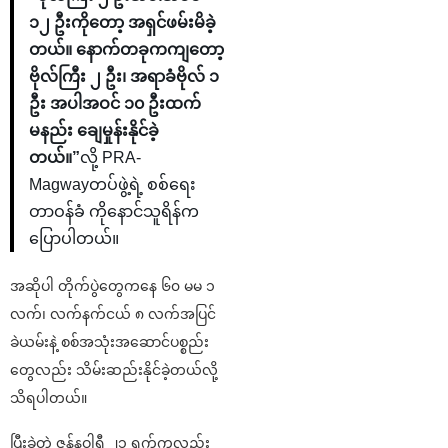
၁၂ ဦးကိုတော့ အရှင်ဖမ်းမိခဲ့
တယ်။ နောက်တခုကကျတော့
ဗိုလ်ကြီး ၂ ဦး၊ အရာခံဗိုလ် ၁
ဦး အပါအဝင် ၁၀ ဦးထက်
မနည်း ချေမှုန်းနိုင်ခဲ့
တယ်။”
လို့ PRA-
Magwayတပ်ဖွဲ့ရဲ့ စစ်ရေး
တာဝန်ခံ ကိုနောင်သူရိန်က
ပြောပါတယ်။
အဆိုပါ တိုက်ပွဲတွေကနေ ၆၀ မမ ၁
လက်၊ လက်နက်ငယ် ၈ လက်အပြင်
ခဲယမ်းနဲ့ စစ်အသုံးအဆောင်ပစ္စည်း
တွေလည်း သိမ်းဆည်းနိုင်ခဲ့တယ်လို့
သိရပါတယ်။
ပြီးခဲ့တဲ့ ဇန်နဝါရီ ၂၁ ရက်ကလည်း