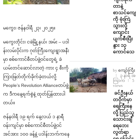
တာနဲ့
စာသင်ကျောင
ကို ဗုံးကြဲ
သွားလို့
မကွေး၊ ဇန်နဝါရီ ၂၃၊ ၂၀၂၅။
ကျောင်း
ပျက်စီးပြီး
မကွေးတိုင်း၊ ‌ငဖဲမြို့နယ်၊ ‌အမ်း – ပဒါ
နွား ၁၃
န်းလမ်းပိုင်းက ဂုတ်ကြီးကျေးရွာအနီး
ကောင်သေ
မှာ စစ်ကောင်စီတပ်ဖွဲ့ဝင်တွေရဲ့ ခဲ
ယမ်းတင်ဆောင်လာတဲ့ ကား ၄ စီးကို
by
ကျော်ကြီး
၃ နာရီ အ
ကြားဖြတ်တိုက်ခိုက်ခဲ့တယ်လို့
ကြာက
5
People’s Revolution Allianceတပ်ဖွဲ့
views
⁩ ⁨ခင်ဦးနယ်
က ဒီကနေ့ရက်စွဲနဲ့ ထုတ်ပြန်ထားပါ
တဝိုက်မှာ
တယ်။
ရေကြီးနေ
လို့ ပြည်သူ
ဇန်နဝါရီ ၁၉ ရက် နေ့လယ် ၁ နာရီ
သောင်းချီ
ရေဘေး
ဝန်းကျင်မှာ စစ်ကောင်စီတပ်ဖွဲ့ဝင်
လွတ်ရာ
အင်အား ၁၀၀ ခန့်နဲ့ ပဒါန်းဘက်ကနေ
ရွှေ့ပြောင်း