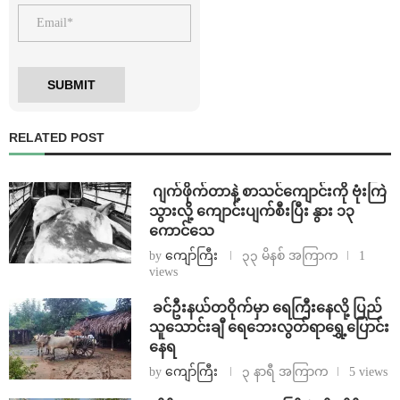
RELATED POST
⁨⁩ ⁨ဂျက်ဖိုက်တာနဲ့ စာသင်ကျောင်းကို ဗုံးကြဲ
သွားလို့ ကျောင်းပျက်စီးပြီး နွား ၁၃
ကောင်သေ
by
ကျော်ကြီး
၃၃ မိနစ် အကြာက
1
views
⁩ ⁨ခင်ဦးနယ်တဝိုက်မှာ ရေကြီးနေလို့ ပြည်
သူသောင်းချီ ရေဘေးလွတ်ရာရွှေ့ပြောင်း
နေရ
by
ကျော်ကြီး
၃ နာရီ အကြာက
5 views