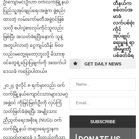
ဦးကျော်မင်းဦးဟာ ဝက်လက်မြို့နယ်
တီနယ်က
စစ်တပ်အ
ပြည်သူ့အုပ်ချုပ်ရေးအဖွဲ့က ဖွဲ့စည်း
မာခံ
ထားတဲ့ လမ်းကော်မတီအဖွဲ့ဝင်ဖြစ်
လက်ပစ်ဗုံး
သလို စပါးပွဲစားလုပ်ကိုင်သူလည်း
ကိုင်
အုပ်ချုပ်
ဖြစ်ပြီး အသတ်ခံရပြီးနောက် သူနဲ့
ရေးမှူးနဲ့ ရာ
အတူပါလာတဲ့ ငွေကျပ်သိန်း ၆၀၀
အိမ်မှူးတို့
လည်းမတွေ့ရတော့ဘူးလို့ မိသားစု
ပစ်ခတ်ခံရ
ဝင်တွေရဲ့ပြောပြချက်ကို အထက်ပါ
GET DAILY NEWS
ဒေသခံ ကပြောပါတယ်။
၂၀၂၄ ဇူလိုင် ၈ ရက်မှာလည်း ဝက်
လက်မြို့နယ်ကျောင်းသားများသမဂ္ဂ
အဖွဲ့ဝင် ကိုမြင့်မြတ်ဦးကို လုပ်ကြံ
သတ်ဖြတ်ခံခဲ့ရပြီး အမျိုးသား
ညီညွတ်ရေးအစိုးရ (NUG)၊ ဝက်
လက်မြို့နယ် တရားရေးဌာနက
လူသတ်တရားခံ ၁ ဦးတည်းကိုသာ