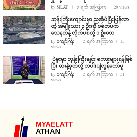
by
MLAT
၁ ရက် အကြာက
20 views
ဘုန်းကြီးကျောင်းမှာ ညအိပ်ပြီးပြန်လာ
တဲ့ အမျိုးသား ၃ ဦးကို စစ်တပ်က
သေနတ်နဲ့ လိုက်ပစ်လို့ ၁ ဦးသေ
by
ကျော်ကြီး
၁ ရက် အကြာက
13
views
⁩ ⁨ပဲခူးမှာ ဘုန်းကြီးချင်း စကားများရန်ဖြစ်
ပြီး ဓားနဲ့ခုတ်လို့ တပါးပျံလွန်တော်မူ
by
ကျော်ကြီး
၁ ရက် အကြာက
31
views
MYAELATT
ATHAN