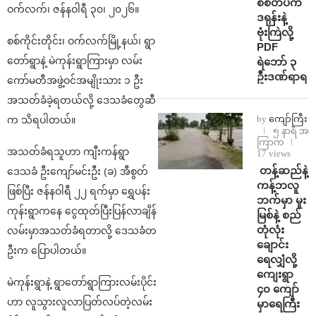
စစ်တပ်က
ဝက်လက်၊ ဇန်နဝါရီ ၃၀၊ ၂၀၂၆။
ဒရုန်းနဲ့
ဗုံးကြဲလို့
စစ်ကိုင်းတိုင်း၊ ဝက်လက်မြို့နယ်၊ ရွာ
PDF
တော်ရွာနဲ့ မဲကုန်းရွာကြားမှာ လမ်း
ရဲဘော် ၃
ဦးဒဏ်ရာရ
ကော်မတီအဖွဲ့ဝင်အမျိုးသား ၁ ဦး
အသတ်ခံခဲ့ရတယ်လို့ ဒေသခံတွေဆီ
by
ကျော်ကြီး
က သိရပါတယ်။
၅ နာရီ အ
ကြာက
အသတ်ခံရသူဟာ ကျီးကန်ရွာ
17 views
⁩ ⁨တန့်ဆည်နဲ့
ဒေသခံ ဦးကျော်မင်းဦး (ခ) အီစွတ်
ကန့်ဘလူ
ဖြစ်ပြီး ဇန်နဝါရီ ၂၂ ရက်မှာ ရွှေပန်း
ဘက်မှာ မူး
ကုန်းရွာကနေ ငွေထုတ်ပြီးပြန်လာချိန်
မြစ်နဲ့ စည်
တုံလုံး
လမ်းမှာအသတ်ခံရတာလို့ ဒေသခံတ
ချောင်း
ဦးက ပြောပါတယ်။
ရေလျှံလို့
ကျေးရွာ
မဲကုန်းရွာနဲ့ ရွာတော်ရွာကြားလမ်းပိုင်း
၄၀ ကျော်
ဟာ လူသွားလူလာပြတ်လပ်တဲ့လမ်း
မှာရေကြီး