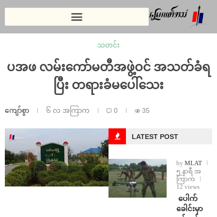
သတင်း
ပအဖ လမ်းကော်မတီအဖွဲ့ဝင် အသတ်ခံရ
ပြီး တရားခံမပေါ်သေး
ကျော်စွာ
၆ လ အကြာက
0
35
LATEST POST
by
MLAT
၅ နာရီ အ
ကြာက
12 views
⁩ ⁨ပေါက်
ခေါင်းမှာ