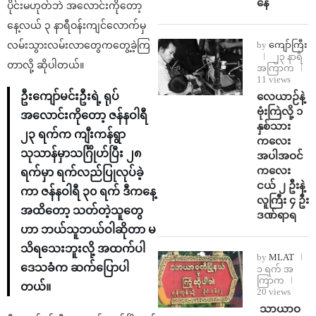
နေ
ပိုင်းမဟုတ်ဘဲ အလောင်းကိုတော့
နေ့လယ် ၃ နာရီဝန်းကျင်လောက်မှ
by
ကျော်ကြီး
လမ်းသွားလမ်းလာတွေကတွေ့ခဲ့ကြ
၂၃ နာရီ
တာလို့ ဆိုပါတယ်။
အကြာက
11 views
⁨လေယာဉ်နဲ့
ဦးကျော်မင်းဦးရဲ့ ရုပ်
ဗုံးကြဲလို့ ၁
အလောင်းကိုတော့ ဇန်နဝါရီ
နှစ်သား
၂၃ ရက်က ကျီးကန်ရွာ
ကလေး
သုသာန်မှာသင်္ဂြိုဟ်ပြီး ၂၈
အပါအဝင်
ကလေး
ရက်မှာ ရက်လည်ပြုလုပ်ခဲ့
ငယ် ၂ ဦးနဲ့
ကာ ဇန်နဝါရီ ၃၀ ရက် ဒီကနေ့
လူကြီး ၄ ဦး
အထိတော့ သတ်တဲ့သူတွေ
ဒဏ်ရာရ
ဟာ ဘယ်သူဘယ်ဝါဆိုတာ မ
သိရသေးဘူးလို့ အထက်ပါ
by
MLAT
ဒေသခံက ဆက်ပြောပါ
၁ ရက် အ
ကြာက
တယ်။
20 views
⁩ ⁨သာယာဝ