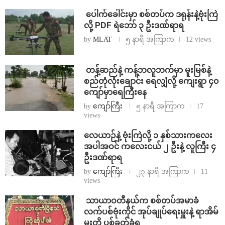
⁩ ⁨ပေါက်ခေါင်းမှာ စစ်တပ်က ဒရုန်းနဲ့ဗုံးကြဲ
လို့ PDF ရဲဘော် ၃ ဦးဒဏ်ရာရ
by
MLAT
၅ နာရီ အကြာက
12 views
⁩ ⁨တန့်ဆည်နဲ့ ကန့်ဘလူဘက်မှာ မူးမြစ်နဲ့
စည်တုံလုံးချောင်း ရေလျှံလို့ ကျေးရွာ ၄၀
ကျော်မှာရေကြီးနေ
by
ကျော်ကြီး
၅ နာရီ အကြာက
17
views
⁨လေယာဉ်နဲ့ ဗုံးကြဲလို့ ၁ နှစ်သားကလေး
အပါအဝင် ကလေးငယ် ၂ ဦးနဲ့ လူကြီး ၄
ဦးဒဏ်ရာရ
by
ကျော်ကြီး
၂၃ နာရီ အကြာက
11
views
⁩ ⁨သာယာဝတီနယ်က စစ်တပ်အမာခံ
လက်ပစ်ဗုံးကိုင် အုပ်ချုပ်ရေးမှူးနဲ့ ရာအိမ်
မှူးတို့ ပစ်ခတ်ခံရ