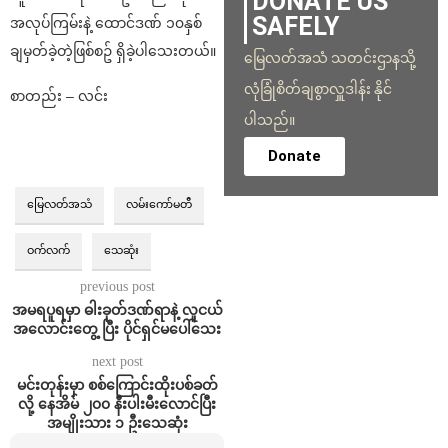
DONATE US
SAFELY
အလုပ်ကြမ်းနဲ့ ထောင်ဒဏ် ၁၀နှစ်
ချမှတ်ခဲ့တဲ့ဖြစ်စဥ် ရှိခဲ့ပါသေးတယ်။
မြေလတ်အသံ သတင်းဌာနသို့
လုံခြုံစိတ်ချစွာလှူဒါန်း နိုင်
စာတည်း – လင်း
ပါသည်။
Donate
မြေလတ်အသံ
လမ်းကော်မတီ
ဝက်လက်
သေဆုံး
previous post
အမရပူရမှာ ဓါးခုတ်ဒဏ်ရာနဲ့ လူငယ်
အလောင်းတွေ့ ပြီး ပိုင်ရှင်မပေါ်သေး
next post
မင်းတုန်းမှာ စစ်ကြောင်းထိုးပစ်ခတ်
လို့ နေအိမ် ၂၀၀ နီးပါးမီးလောင်ပြီး
အမျိုးသား ၁ ဦးသေဆုံး