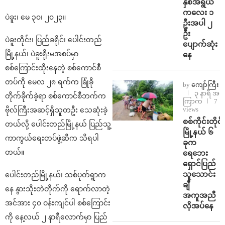
နှစ်အရွယ်
ကလေး ၁
ပဲခူး၊ မေ ၃၀၊ ၂၀၂၃။
ဦးအပါ ၂
ဦး
ပဲခူးတိုင်း၊ ပြည်ခရိုင်၊ ပေါင်းတည်
ပျောက်ဆုံး
မြို့နယ်၊ ပဲခူးရိုးမအစပ်မှာ
နေ
စစ်ကြောင်းထိုးနေတဲ့ စစ်ကောင်စီ
တပ်ကို မေလ ၂၈ ရက်က ခြုံခို
by
ကျော်ကြီး
၃ နာရီ အ
တိုက်ခိုက်ခဲ့ရာ စစ်ကောင်စီဘက်က
ကြာက
7
views
ဗိုလ်ကြီးအဆင့်ရှိသူတဦး သေဆုံးခဲ့
စစ်ကိုင်းတိုင်း
တယ်လို့ ပေါင်းတည်မြို့နယ် ပြည်သူ့
မြို့နယ် ၆
ကာကွယ်ရေးတပ်ဖွဲ့ဆီက သိရပါ
ခုက
တယ်။
ရေဘေး
ရှောင်ပြည်
သူသောင်း
ပေါင်းတည်မြို့နယ်၊ သစ်ပုတ်ရွာက
ချီ
နေ နွားသိုးတဲတိုက်ကို ရောက်လာတဲ့
အကူအညီ
အင်အား ၄၀ ဝန်းကျင်ပါ စစ်ကြောင်း
လိုအပ်နေ
ကို နေ့လယ် ၂ နာရီလောက်မှာ ပြည်