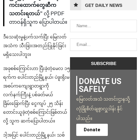
ကင်းထောက်တွေဆီက
GET DAILY NEWS
သတင်းရတယ်”
လို့ PPDF
တာဝန်ရှိသူက ပြောပါတယ်။
ဒီသေဆုံးမှုနဲ့ပက်သက်ပြီး မြေလတ်
အသံက သီးခြားအတည်ပြုနိုင်ခြင်း
မရှိသေးပါဘူး။
အခုစစ်ကြောင်းဟာ ပြီးခဲ့တဲ့မေလ ၁၅
ရက်က ပေါင်းတည်မြို့နယ်၊ ပဲခူးရိုးမ
DONATE US
အစပ်ကကျေးရွာတရွာကို
SAFELY
လက်နက်ကြီးနဲ့ ပစ်ခတ်မယ်
မြေလတ်အသံ သတင်းဌာနသို့
ခြိမ်းခြောက်ပြီး ငွေကျပ် ၂၅ သိန်း
လုံခြုံစိတ်ချစွာလှူဒါန်း နိုင်
တောင်းယူခဲ့တဲ့စစ်ကြောင်းဖြစ်တယ်
ပါသည်။
လို့ သူက ဆက်ပြောပါတယ်။
Donate
ဒါ့အပြင် ပေါင်းတည်မြို့နယ်၊ သစ်