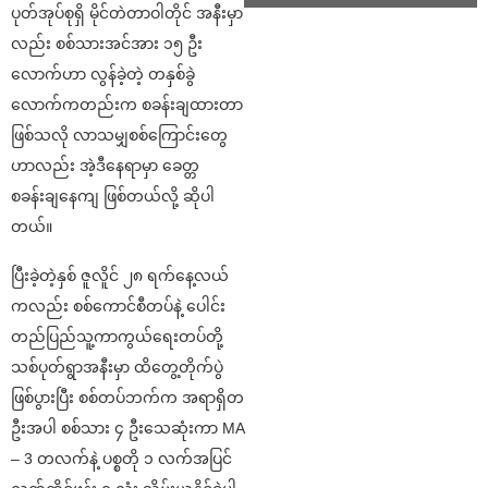
ပုတ်အုပ်စုရှိ မိုင်တဲတာဝါတိုင် အနီးမှာ
လည်း စစ်သားအင်အား ၁၅ ဦး
လောက်ဟာ လွန်ခဲ့တဲ့ တနှစ်ခွဲ
လောက်ကတည်းက စခန်းချထားတာ
ဖြစ်သလို လာသမျှစစ်ကြောင်းတွေ
ဟာလည်း အဲ့ဒီနေရာမှာ ခေတ္တ
စခန်းချနေကျ ဖြစ်တယ်လို့ ဆိုပါ
တယ်။
ပြီးခဲ့တဲ့နှစ် ဇူလိူင် ၂၈ ရက်နေ့လယ်
ကလည်း စစ်ကောင်စီတပ်နဲ့ ပေါင်း
တည်ပြည်သူ့ကာကွယ်ရေးတပ်တို့
သစ်ပုတ်ရွာအနီးမှာ ထိတွေ့တိုက်ပွဲ
ဖြစ်ပွားပြီး စစ်တပ်ဘက်က အရာရှိတ
ဦးအပါ စစ်သား ၄ ဦးသေဆုံးကာ MA
– 3 တလက်နဲ့ ပစ္စတို ၁ လက်အပြင်