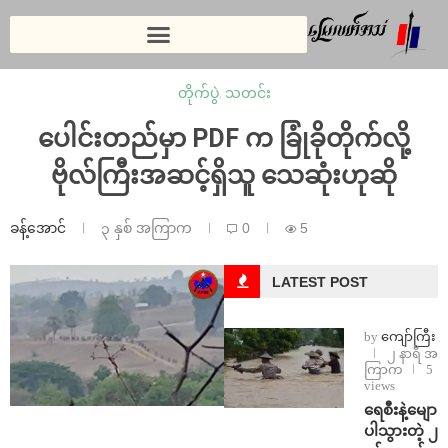
တိုက်ပွဲ
,
သတင်း
ပေါင်းတည်မှာ PDF က ခြုံခိုတိုက်လို့
ဗိုလ်ကြီးအဆင့်ရှိသူ သေဆုံးဟုဆို
ခန့်အောင်
၃ နှစ် အကြာက
0
5
LATEST POST
by
ကျော်ကြီး
၂ နာရီ အ
ကြာက
5
views
ရေစီးနဲ့မျော
ပါသွားတဲ့ ၂