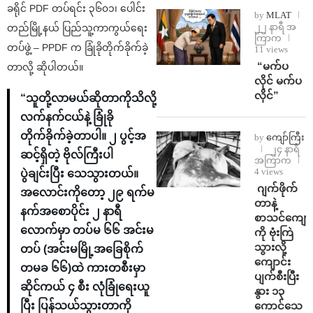
ခရိုင် PDF တပ်ရင်း ၃၆၀၁၊ ပေါင်း
by
MLAT
၂၂ နာရီ အ
တည်မြို့နယ် ပြည်သူ့ကာကွယ်ရေး
ကြာက
တပ်ဖွဲ့ – PPDF က ခြုံခိုတိုက်ခိုက်ခဲ့
11 views
⁨ ⁨“မက်ပ
တာလို့ ဆိုပါတယ်။
လိုင် မက်ပ
လိုင်”
“သူတို့လာမယ်ဆိုတာကိုသိလို့
လက်နက်ငယ်နဲ့ ခြုံခို
တိုက်ခိုက်ခဲ့တာပါ။ ၂ ပွင့်အ
by
ကျော်ကြီး
၂၄ နာရီ
ဆင့်ရှိတဲ့ ဗိုလ်ကြီးပါ
အကြာက
4 views
ပွဲချင်းပြီး သေသွားတယ်။
⁨⁩ ⁨ဂျက်ဖိုက်
အလောင်းကိုတော့ ၂၉ ရက်မ
တာနဲ့
နက်အစောပိုင်း ၂ နာရီ
စာသင်ကျောင
လောက်မှာ တပ်မ ၆၆ အင်းမ
ကို ဗုံးကြဲ
သွားလို့
တပ် (အင်းမမြို့အခြေစိုက်
ကျောင်း
တမခ ၆၆)ထဲ ကားတစီးမှာ
ပျက်စီးပြီး
ဆိုင်ကယ် ၄ စီး လုံခြုံရေးယူ
နွား ၁၃
ကောင်သေ
ပြီး ပြန်သယ်သွားတာကို