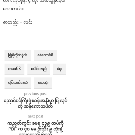
လက်ကိုင်ဖုန်း ၄ လုံး သိမ်းယူနိုင်ခဲ့ပါ
သေးတယ်။
စာတည်း – လင်း
ခြုံခိုတိုက်ခိုက်
စစ်ကောင်စီ
တမခ၆၆
ပေါင်းတည်
ပဲခူး
မြေလတ်အသံ
သေဆုံး
previous post
ညောင်ပင်ကြီးရဲစခန်းအနီးမှာ ပြုလုပ်
တဲ့ ဆန်ကောသပိတ်
next post
ကညွတ်ကွင်း ခမရ ၄၃၉ တပ်ကို
PDF က ၄၀ မမ ဗုံးသီး ၉ လုံးနဲ့
သွားရောက်ပစ်ခတ်