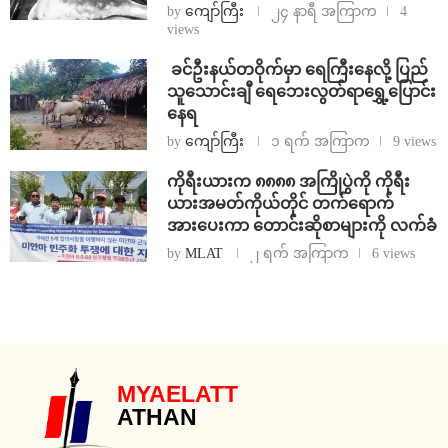
by
ကျော်ကြီး
၂၄ နာရီ အကြာက
4
views
⁩ ⁨ခင်ဦးနယ်တဝိုက်မှာ ရေကြီးနေလို့ ပြည်
သူသောင်းချီ ရေဘေးလွတ်ရာရွှေ့ပြောင်း
နေရ
by
ကျော်ကြီး
၁ ရက် အကြာက
9 views
ကိုရီးယားက ၈၈၈၈ အကြိုပွဲကို ကိုရီး
ယားအမတ်ကိုယ်တိုင် တက်ရောက်
အားပေးကာ တောင်းဆိုစာများကို လက်ခံ
by
MLAT
၂ ရက် အကြာက
6 views
MYAELATT
ATHAN