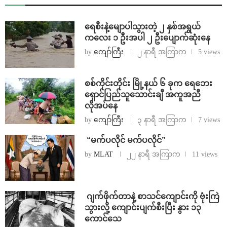
ရေစီးနဲ့မျောပါသွားတဲ့ ၂ နှစ်အရွယ်
ကလေး ၁ ဦးအပါ ၂ ဦးပျောက်ဆုံးနေ
by
ကျော်ကြီး
၂ နာရီ အကြာက
5 views
စစ်ကိုင်းတိုင်း မြို့နယ် ၆ ခုက ရေဘေး
ရှောင်ပြည်သူသောင်းချီ အကူအညီ
လိုအပ်နေ
by
ကျော်ကြီး
၃ နာရီ အကြာက
7 views
⁨ ⁨“မက်ပလိုင် မက်ပလိုင်”
by
MLAT
၂၂ နာရီ အကြာက
11 views
⁨⁩ ⁨ဂျက်ဖိုက်တာနဲ့ စာသင်ကျောင်းကို ဗုံးကြဲ
သွားလို့ ကျောင်းပျက်စီးပြီး နွား ၁၃
ကောင်သေ