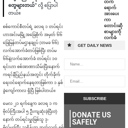
တက်
တွေများတယ်”
လို့ ပြောပါ
ရောက်
တယ်။
အားပေး
ကာ
တောင်းဆို
စစ်ကောင်စီတပ်ရဲ့ ခလရ ၁ တပ်ရင်း
စာများကို
ဟာအင်းမမြို့အခြေစိုက် အမှတ် ၆၆
လက်ခံ
ခြေမြန်တပ်မဌာနချုပ် (တမခ ၆၆)
GET DAILY NEWS
လက်အောက်ခံတပ်ဖြစ်ပြီး တပ်မ
၆၆နဲ့လက်အောက်ခံ တပ်ရင်း ၁၀
ရင်းဟာ စစ်အာဏာသိမ်းပြီးနောက်
ကရင်နီပြည်နယ်အတွင်း တိုက်ခိုက်
ရေးဝင်ရောက်နေရတာဖြစ်ကာ ၁ နှစ်
ခွဲကျော်ကာလ ရှိပြီ ဖြစ်ပါတယ်။
မေလ ၂၁ ရက်နေ့က ခလရ ၁ က
ဗိုလ်ကြီးအပါ ၅ ဦးကျဆုံးခဲ့ပြီးတဲ့
DONATE US
နောက် တပ်ရင်းမှူးဖြစ်သူ ဒု-
SAFELY
ဗိုလ်မှူးကြီး သူရိန်ဟာ ဆက်လက် စစ်