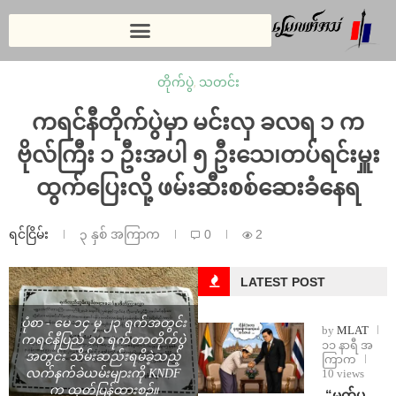
တိုက်ပွဲ
,
သတင်း
ကရင်နီတိုက်ပွဲမှာ မင်းလှ ခလရ ၁ က
ဗိုလ်ကြီး ၁ ဦးအပါ ၅ ဦးသေ၊တပ်ရင်းမှူး
ထွက်ပြေးလို့ ဖမ်းဆီးစစ်ဆေးခံနေရ
ရင်ငြိမ်း
၃ နှစ် အကြာက
0
2
LATEST POST
ပုံစာ - မေ ၁၄ မှ ၂၃ ရက်အတွင်း
by
MLAT
ကရင်နီပြည် ၁၀ ရက်တာတိုက်ပွဲ
၁၁ နာရီ အ
အတွင်း သိမ်းဆည်းရမိခဲ့သည့်
ကြာက
10 views
လက်နက်ခဲယမ်းများကို KNDF
က ထုတ်ပြန်ထားစဉ်။
⁨ ⁨“မက်ပ