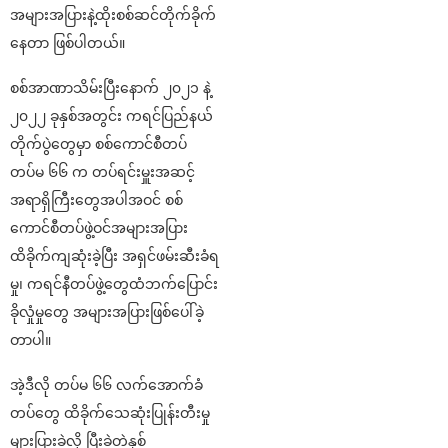
အများအပြားနဲ့ထိုးစစ်‌ဆင်တိုက်ခိုက်
နေတာ ဖြစ်ပါတယ်။
စစ်အာဏာသိမ်းပြီးနောက် ၂၀၂၁ နဲ့
၂၀၂၂ ခုနှစ်အတွင်း ကရင်ပြည်နယ်
တိုက်ပွဲတွေမှာ စစ်ကောင်စီတပ်
တပ်မ ၆၆ က တပ်ရင်းမှူးအဆင့်
အရာရှိကြီးတွေအပါအဝင် စစ်
ကောင်စီတပ်ဖွဲ့ဝင်အများအပြား
ထိခိုက်ကျဆုံးခဲ့ပြီး အရှင်ဖမ်းဆီးခံရ
မှု၊ ကရင်နီတပ်ဖွဲ့တွေထံဘက်ပြောင်း
ခိုလှုံမှုတွေ အများအပြားဖြစ်ပေါ်ခဲ့
တာပါ။
အဲ့ဒီလို တပ်မ ၆၆ လက်အောက်ခံ
တပ်တွေ ထိခိုက်သေဆုံးပြုန်းတီးမှု
များပြားခဲ့လို့ ပြီးခဲ့တဲ့နှစ်