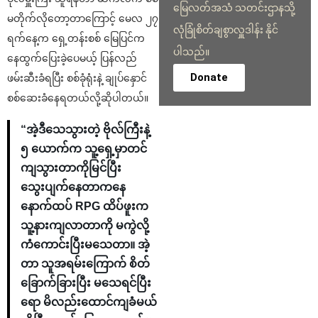
မြေလတ်အသံ သတင်းဌာနသို့
မတိုက်လိုတော့တာကြောင့် မေလ ၂၇
လုံခြုံစိတ်ချစွာလှူဒါန်း နိုင်
ရက်နေ့က ရှေ့တန်းစစ် မြေပြင်က
ပါသည်။
နေထွက်ပြေးခဲ့ပေမယ့် ပြန်လည်
Donate
ဖမ်းဆီးခံရပြီး စစ်ခုံရုံးနဲ့ ချုပ်နှောင်
စစ်ဆေးခံနေရတယ်လို့ဆိုပါတယ်။
“အဲ့ဒီသေသွားတဲ့ ဗိုလ်ကြီးနဲ့
၅ ယောက်က သူ့ရှေ့မှာတင်
ကျသွားတာကိုမြင်ပြီး
သွေးပျက်နေတာကနေ
နောက်ထပ် RPG ထိပ်ဖူးက
သူ့နားကျလာတာကို မကွဲလို့
ကံကောင်းပြီးမသေတာ။ အဲ့
တာ သူအရမ်းကြောက် စိတ်
ခြောက်ခြားပြီး မသေရင်ပြီး
ရော မိလည်းထောင်ကျခံမယ်