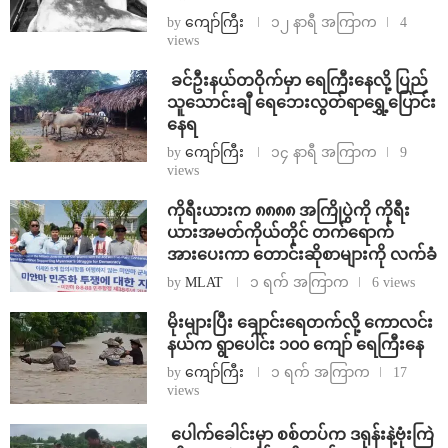
by
ကျော်ကြီး
၁၂ နာရီ အကြာက
4
views
⁩ ⁨ခင်ဦးနယ်တဝိုက်မှာ ရေကြီးနေလို့ ပြည်
သူသောင်းချီ ရေဘေးလွတ်ရာရွှေ့ပြောင်း
နေရ
by
ကျော်ကြီး
၁၄ နာရီ အကြာက
9
views
ကိုရီးယားက ၈၈၈၈ အကြိုပွဲကို ကိုရီး
ယားအမတ်ကိုယ်တိုင် တက်ရောက်
အားပေးကာ တောင်းဆိုစာများကို လက်ခံ
by
MLAT
၁ ရက် အကြာက
6 views
⁨မိုးများပြီး ချောင်းရေတက်လို့ ကောလင်း
နယ်က ရွာပေါင်း ၁၀၀ ကျော် ရေကြီးနေ
by
ကျော်ကြီး
၁ ရက် အကြာက
17
views
⁩ ⁨ပေါက်ခေါင်းမှာ စစ်တပ်က ဒရုန်းနဲ့ဗုံးကြဲ