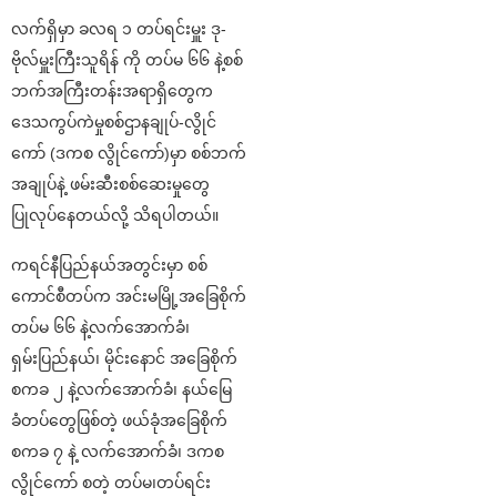
လက်ရှိမှာ ခလရ ၁ တပ်ရင်းမှူး ဒု-
ဗိုလ်မှူးကြီးသူရိန် ကို တပ်မ ၆၆ နဲ့စစ်
ဘက်အကြီးတန်းအရာရှိတွေက
ဒေသကွပ်ကဲမှုစစ်ဌာနချုပ်-လွိုင်
ကော် (ဒကစ လွိုင်ကော်)မှာ စစ်ဘက်
အချုပ်နဲ့ ဖမ်းဆီးစစ်ဆေးမှုတွေ
ပြုလုပ်နေတယ်လို့ သိရပါတယ်။
ကရင်နီပြည်နယ်အတွင်းမှာ စစ်
ကောင်စီတပ်က အင်းမမြို့အခြေစိုက်
တပ်မ ၆၆ နဲ့လက်အောက်ခံ၊
ရှမ်းပြည်နယ်၊ မိုင်းနောင် အခြေစိုက်
စကခ ၂ နဲ့လက်အောက်ခံ၊ နယ်မြေ
ခံတပ်တွေဖြစ်တဲ့ ဖယ်ခုံအခြေစိုက်
စကခ ၇ နဲ့ လက်အောက်ခံ၊ ဒကစ
လွိုင်ကော် စတဲ့ တပ်မ၊တပ်ရင်း