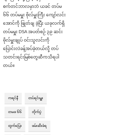
စက်တင်ဘာလမှာဘဲ ယခင် တပ်မ
၆၆ တပ်မမှူး ဗိုလ်မှူးကြီး ကျော်လင်း
အောင်ကို ဖြုတ်ချ ခဲ့ပြီး ယခုလက်ရှိ
တပ်မမှူး DSA အပတ်စဉ် ၃၉ ဆင်း
ဗိုလ်မှူးချုပ် ဝင်းသူလင်းကို
ပြောင်းလဲခန့်အပ်ခဲ့တယ်လို့ တပ်
သတင်းရင်းမြစ်တွေဆီကသိရပါ
တယ်။
ကရင်နီ
တပ်ရင်းမှူး
တမခ ၆၆
တိုက်ပွဲ
ထွက်ပြေး
ဖမ်းဆီးခံရ