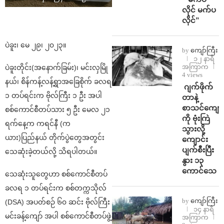
လိုင် မက်ပ
လိုင်”
ပဲခူး၊ မေ ၂၉၊ ၂၀၂၃။
by
ကျော်ကြီး
၁၂ နာရီ
အကြာက
ပဲခူးတိုင်း(အနောက်ခြမ်း)၊ မင်းလှမြို
4 views
နယ်၊ စိန်ကန့်လန့်ရွာအခြေစိုက် ခလရ
⁨⁩ ⁨ဂျက်ဖိုက်
၁ တပ်ရင်းက ဗိုလ်ကြီး ၁ ဦး အပါ
တာနဲ့
စာသင်ကျောင
စစ်ကောင်စီတပ်သား ၅ ဦး မေလ ၂၁
ကို ဗုံးကြဲ
ရက်နေ့က ကရင်နီ (က
သွားလို့
ယား)ပြည်နယ် တိုက်ပွဲတွေအတွင်း
ကျောင်း
ပျက်စီးပြီး
သေဆုံးခဲ့တယ်လို့ သိရပါတယ်။
နွား ၁၃
ကောင်သေ
သေဆုံးသူတွေဟာ စစ်ကောင်စီတပ်
ခလရ ၁ တပ်ရင်းက စစ်တက္ကသိုလ်
by
ကျော်ကြီး
(DSA) အပတ်စဉ် ၆၀ ဆင်း ဗိုလ်ကြီး
၁၄ နာရီ
မင်းခန့်ကျော် အပါ စစ်ကောင်စီတပ်ဖွဲ့
အကြာက