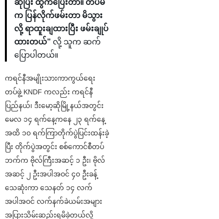
ဆိုပြီး ထွက်ပြေးတာ။ တပ်မ
က ပြန်လိုက်ဖမ်းတာ မိသွား
လို့ ရာထူးချထားပြီး ဖမ်းချုပ်
ထားတယ်”
လို့ သူက ဆက်
ပြောပါတယ်။
ကရင်နီအမျိုးသားကာကွယ်ရေး
တပ်ဖွဲ့ KNDF ကလည်း ကရင်နီ
ပြည်နယ်၊ ဒီးမော့ဆိုမြို့နယ်အတွင်း
မေလ ၁၄ ရက်နေ့ကနေ ၂၃ ရက်နေ့
အထိ ၁၀ ရက်ကြာတိုက်ပွဲပြင်းထန်းခဲ့
ပြီး တိုက်ပွဲအတွင်း စစ်ကောင်စီတပ်
ဘက်က ဗိုလ်ကြီးအဆင့် ၁ ဦး၊ ဗိုလ်
အဆင့် ၂ ဦးအပါအဝင် ၄၀ ဦးခန့်
သေဆုံးကာ သေနတ် ၁၄ လက်
အပါအဝင် လက်နက်ခဲယမ်းအများ
အပြားသိမ်းဆည်းရမိခဲ့တယ်လို့