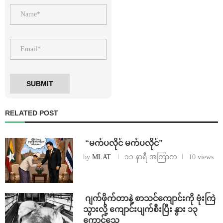
RELATED POST
⁨ ⁨“မက်ပလိုင် မက်ပလိုင်”
by
MLAT
၁၁ နာရီ အကြာက
10 views
⁨⁩ ⁨ဂျက်ဖိုက်တာနဲ့ စာသင်ကျောင်းကို ဗုံးကြဲ
သွားလို့ ကျောင်းပျက်စီးပြီး နွား ၁၃
ကောင်သေ