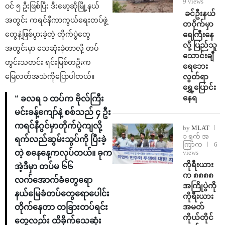
9 views
ဝင် ၅ ဦးဖြစ်ပြီး ဒီးမော့ဆိုမြို့နယ်
⁩ ⁨ခင်ဦးနယ်
အတွင်း ကရင်နီကာကွယ်ရေးတပ်ဖွဲ့
တဝိုက်မှာ
ရေကြီးနေ
တွေနဲ့ဖြစ်ပွားခဲ့တဲ့ တိုက်ပွဲတွေ
လို့ ပြည်သူ
အတွင်းမှာ သေဆုံးခဲ့တာလို့ တပ်
သောင်းချီ
တွင်းသတင်း ရင်းမြစ်တဦးက
ရေဘေး
လွတ်ရာ
မြေလတ်အသံကိုပြောပါတယ်။
ရွှေ့ပြောင်း
နေရ
“ ခလရ ၁ တပ်က ဗိုလ်ကြီး
မင်းခန့်ကျော်နဲ့ စစ်သည် ၄ ဦး
ကရင်နီဂွင်မှာတိုက်ပွဲကျလို့
by
MLAT
၁ ရက် အ
ရက်လည်ဆွမ်းသွပ်ကို ပြီးခဲ့
ကြာက
6
views
တဲ့ စနေနေ့ကလုပ်တယ်။ ခုက
ကိုရီးယား
အဲ့ဒီမှာ တပ်မ ၆၆
က ၈၈၈၈
လက်အောက်ခံတွေရော
အကြိုပွဲကို
နယ်မြေခံတပ်တွေရောပေါင်း
ကိုရီးယား
အမတ်
တိုက်နေတာ တခြားတပ်ရင်း
ကိုယ်တိုင်
တွေလည်း ထိခိုက်သေဆုံး