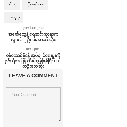
မင်းလှ
မြေလတ်အသံ
သေဆုံးမှု
previous post
အဖော်တွေနဲ့ ရေဆင်းကူးရာက
လူငယ် ၂ ဦး ရေနစ်သေဆုံး
next post
စစ်ကောင်စီခန့် အုပ်ချုပ်ရေးမှူးကို
ရှင်းပြီးအပြန် ထိတွေ့မှုဖြစ်ပြီး PDF
တဦးသေဆုံး
LEAVE A COMMENT