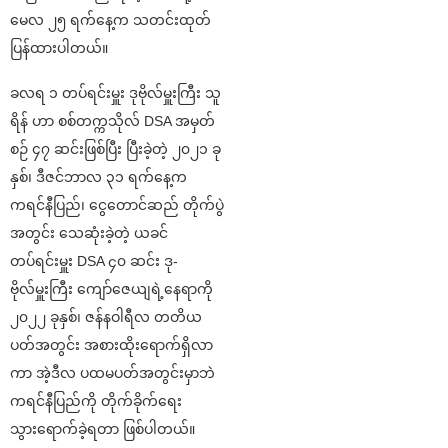
မေလ ၂၅ ရက်နေ့က သတင်းထုတ်
ပြန်ထားပါတယ်။
ခလရ ၁ တပ်ရင်းမှူး ဒုဗိုလ်မှူးကြီး သူ
ရိန် ဟာ စစ်တက္ကသိုလ် DSA အမှတ်
စဉ် ၄၇ ဆင်းဖြစ်ပြီး ပြီးခဲ့တဲ့ ၂၀၂၁ ခု
နှစ်၊ ဒီဇင်ဘာလ ၃၁ ရက်နေ့က
ကရင်နီပြည်၊ ငွေတောင်ဆည် တိုက်ပွဲ
အတွင်း သေဆုံးခဲ့တဲ့ ယခင်
တပ်ရင်းမှူး DSA ၄၀ ဆင်း ဒု-
ဗိုလ်မှူးကြီး ကျော်ဇေယျရဲ့နေရာကို
၂၀၂၂ ခုနှစ်၊ ဇန်နဝါရီလ တတိယ
ပတ်အတွင်း အစားထိုးရောက်ရှိလာ
ကာ အဲ့ဒီလ ပထမပတ်အတွင်းမှာဘဲ
ကရင်နီပြည်ကို တိုက်ခိုက်ရေး
သွားရောက်ခဲ့ရတာ ဖြစ်ပါတယ်။