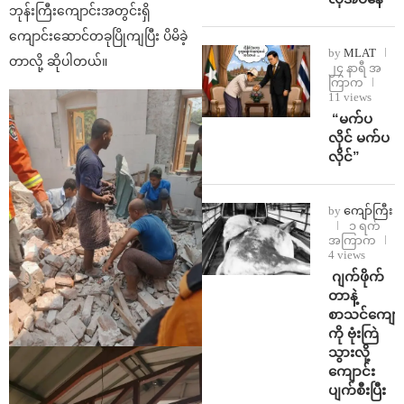
ဘုန်းကြီးကျောင်းအတွင်းရှိ
ကျောင်းဆောင်တခုပြိုကျပြီး ပိမိခဲ့
by
MLAT
တာလို့ ဆိုပါတယ်။
၂၄ နာရီ အ
ကြာက
11 views
⁨ ⁨“မက်ပ
လိုင် မက်ပ
လိုင်”
by
ကျော်ကြီး
၁ ရက်
အကြာက
4 views
⁨⁩ ⁨ဂျက်ဖိုက်
တာနဲ့
စာသင်ကျောင
ကို ဗုံးကြဲ
သွားလို့
ကျောင်း
ပျက်စီးပြီး