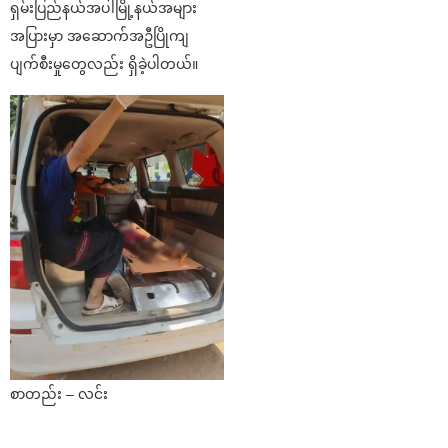
ရှမ်းပြည်နယ်အပါမြို့နယ်အများ
အပြားမှာ အဆောက်အဦပြိုကျ
ပျက်စီးမှုတွေလည်း ရှိခဲ့ပါတယ်။
စာတည်း – လင်း