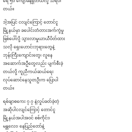
ရေ ၅၀ ကျော်ခန့်ရှိတယ်လို့ သိရပါ
တယ်။
ဒါ့အပြင် ငလျင်ကြောင့် တောင်ငူ
မြို့နယ်မှာ ခပေါင်းတံတားအက်ကွဲမှု
ဖြစ်ပေါ်လို့ သွားလာမှုယာယီပိတ်ထား
သလို ရှေးဟောင်းဘုရားတွေနဲ့
ဘုန်းကြီးကျောင်းတွေ၊ လူနေ
အဆောက်အဦတွေလည်း ပျက်စီးခဲ့
တယ်လို့ ကူညီကယ်ဆယ်ရေး
လုပ်ဆောင်နေသူတဦးက ပြောပါ
တယ်။
ရစ်ချာစကေး ၇.၇ နဲ့လှုပ်ခတ်ခဲ့တဲ့
အဆိုပါငလျင်ကြောင့် တောင်ငူ
မြို့နယ်အပါအဝင် စစ်ကိုင်း၊
မန္တလေး၊ နေပြည်တော်နဲ့