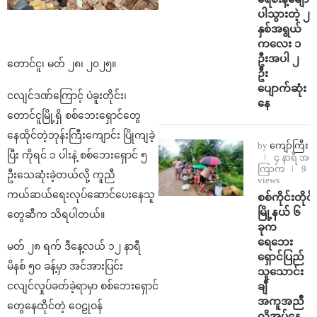
ပါသွားတဲ့ ၂
နှစ်အရွယ်
ကလေး ၁
ဦးအပါ ၂
တောင်ငူ၊ မတ် ၂၈၊ ၂၀၂၅။
ဦး
ပျောက်ဆုံး
ငလျင်ဒဏ်ကြောင့် ပဲခူးတိုင်း၊
နေ
တောင်ငူမြို့ရှိ စစ်ဘေးရှောင်တွေ
နေထိုင်တဲ့ဘုန်းကြီးကျောင်း ပြိုကျခဲ့
by
ကျော်ကြီး
ပြီး ကိုရင် ၁ ပါးနဲ့ စစ်ဘေးရှောင် ၅
၄ နာရီ အ
ကြာက
9
ဦးသေဆုံးခဲ့တယ်လို့ ကူညီ
views
ကယ်ဆယ်ရေးလုပ်ဆောင်ပေးနေသူ
စစ်ကိုင်းတိုင်း
မြို့နယ် ၆
တွေဆီက သိရပါတယ်။
ခုက
ရေဘေး
မတ် ၂၈ ရက် ဒီနေ့လယ် ၁၂ နာရီ
ရှောင်ပြည်
မိနစ် ၅၀ ခန့်မှာ အင်အားပြင်း
သူသောင်း
ချီ
ငလျင်လှုပ်ခတ်ခဲ့ရာမှာ စစ်ဘေးရှောင်
အကူအညီ
တွေနေထိုင်တဲ့ ဝေဠုဝန်
လိုအပ်နေ