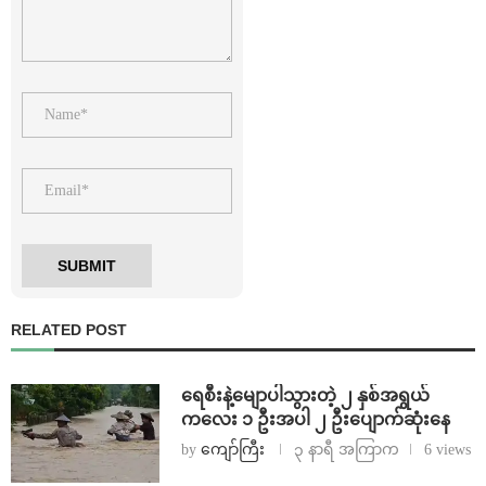
RELATED POST
ရေစီးနဲ့မျောပါသွားတဲ့ ၂ နှစ်အရွယ်
ကလေး ၁ ဦးအပါ ၂ ဦးပျောက်ဆုံးနေ
by
ကျော်ကြီး
၃ နာရီ အကြာက
6 views