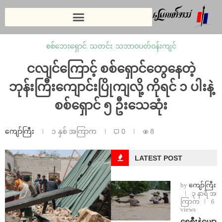
စစ်ဘေးရှောင်
,
သတင်း
,
သဘာဝပတ်ဝန်းကျင်
ငလျင်ကြောင့် စစ်ရှောင်တွေနေတဲ့
ဘုန်းကြီးကျောင်းပြိုကျလို့ ကိုရင် ၁ ပါးနဲ့
စစ်ရှောင် ၅ ဦးသေဆုံး
ကျော်ကြီး
၁ နှစ် အကြာက
0
8
LATEST POST
by
ကျော်ကြီး
၃ နာရီ အ
ကြာက
6
views
ရေစီးနဲ့မျော