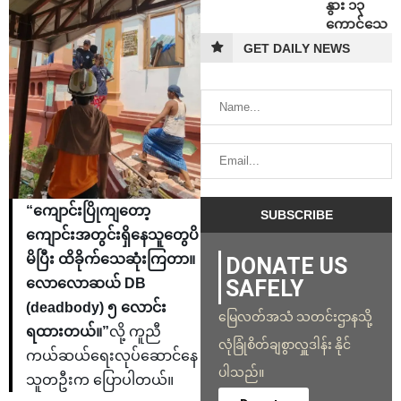
နွား ၁၃
ကောင်သေ
GET DAILY NEWS
“ကျောင်းပြိုကျတော့
ကျောင်းအတွင်းရှိနေသူတွေပိ
မိပြီး ထိခိုက်သေဆုံးကြတာ။
DONATE US
SAFELY
လောလောဆယ် DB
(deadbody) ၅ လောင်း
မြေလတ်အသံ သတင်းဌာနသို့
ရထားတယ်။”
လို့ ကူညီ
လုံခြုံစိတ်ချစွာလှူဒါန်း နိုင်
ကယ်ဆယ်ရေးလုပ်ဆောင်နေ
ပါသည်။
သူတဦးက ပြောပါတယ်။