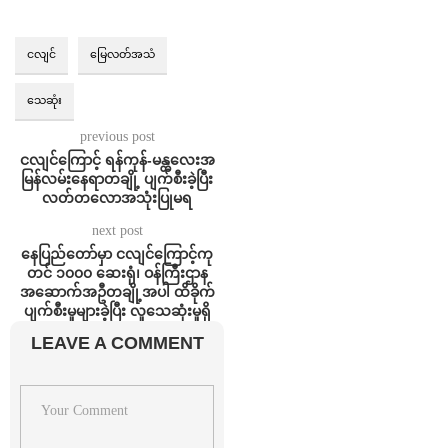
ငလျင်
မြေလတ်အသံ
သေဆုံး
previous post
ငလျင်ကြောင့် ရန်ကုန်-မန္တလေးအ
မြန်လမ်းနေရာတချို့ ပျက်စီးခဲ့ပြီး
လတ်တလောအသုံးပြုမရ
next post
နေပြည်တော်မှာ ငလျင်ကြောင့်ကု
တင် ၁၀၀၀ ဆေးရုံ၊ ဝန်ကြီးဌာန
အဆောက်အဦတချို့အပါ ထိခိုက်
ပျက်စီးမှုများခဲ့ပြီး လူသေဆုံးမှုရှိ
LEAVE A COMMENT