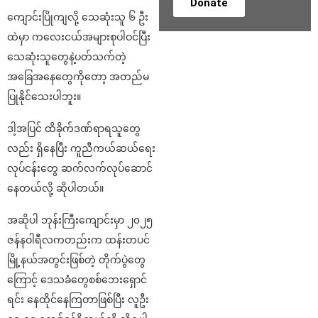
Donate
ကျောင်းပြိုကျလို့ သေဆုံးသူ ၆ ဦး
ထဲမှာ ကလေးငယ်အများစုပါဝင်ပြီး
သေဆုံးသူတွေနဲ့ပတ်သက်တဲ့
အခြေအနေတွေကိုတော့ အတည်မ
ပြုနိုင်သေးပါဘူး။
ဒါ့အပြင် ထိခိုက်ဒဏ်ရာရသူတွေ
လည်း ရှိနေပြီး ကူညီကယ်ဆယ်ရေး
လုပ်ငန်းတွေ ဆက်လက်လုပ်ဆောင်
နေတယ်လို့ ဆိုပါတယ်။
အဆိုပါ ဘုန်းကြီးကျောင်းမှာ ၂၀၂၅
ဇန်နဝါရီလကတည်းက ထန်းတပင်
မြို့နယ်အတွင်းဖြစ်တဲ့ တိုက်ပွဲတွေ
ကြောင့် ဒေသခံတွေစစ်ဘေးရှောင်
ရင်း နေထိုင်နေကြတာဖြစ်ပြီး လူဦး