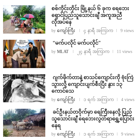
စစ်ကိုင်းတိုင်း မြို့နယ် ၆ ခုက ရေဘေး
ရှောင်ပြည်သူသောင်းချီ အကူအညီ
လိုအပ်နေ
by
ကျော်ကြီး
၄ နာရီ အကြာက
9 views
⁨ ⁨“မက်ပလိုင် မက်ပလိုင်”
by
MLAT
၂၄ နာရီ အကြာက
11 views
⁨⁩ ⁨ဂျက်ဖိုက်တာနဲ့ စာသင်ကျောင်းကို ဗုံးကြဲ
သွားလို့ ကျောင်းပျက်စီးပြီး နွား ၁၃
ကောင်သေ
by
ကျော်ကြီး
၁ ရက် အကြာက
4 views
⁩ ⁨ခင်ဦးနယ်တဝိုက်မှာ ရေကြီးနေလို့ ပြည်
သူသောင်းချီ ရေဘေးလွတ်ရာရွှေ့ပြောင်း
နေရ
by
ကျော်ကြီး
၁ ရက် အကြာက
9 views